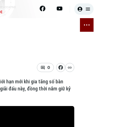
I
E
THỂ THAO
GIẢI TRÍ
ĐÃ PHÁT SÓNG
Bóng đá
Tin tức
ỡng
Quần vợt
Sao
sức khỏe
Golf
Điện ảnh
0
Thời trang
ới hạn mới khi gia tăng số bàn
 giải đấu này, đồng thời nắm giữ kỷ
Âm nhạc