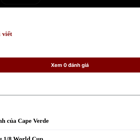
e
Current
Duration
Time
 viết
Xem 0 đánh giá
ình của Cape Verde
ng 1/8 World Cup