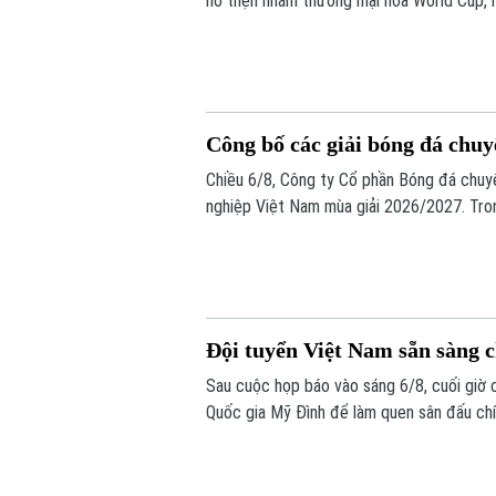
hổ thẹn nhằm thương mại hóa World Cup, 
Công bố các giải bóng đá chu
Chiều 6/8, Công ty Cổ phần Bóng đá chuy
nghiệp Việt Nam mùa giải 2026/2027. Tron
chính thức cho giải V.League 1 mùa giải n
Đội tuyển Việt Nam sẵn sàng 
Sau cuộc họp báo vào sáng 6/8, cuối giờ 
Quốc gia Mỹ Đình để làm quen sân đấu chí
bừng trước Indonesia ngay trên sân khách