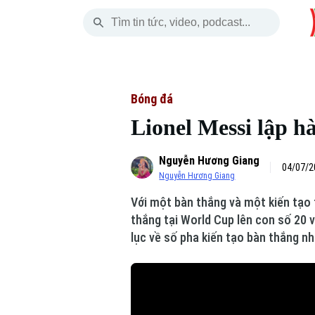
Thứ Sáu
THỜI SỰ
HÀ NỘI
THẾ GIỚI
07 Tháng 08, 2026
Hà Nội
Nhịp sống Hà Nộ
Tin tức
Bóng đá
Lionel Messi lập h
Chính trị
Người Hà Nội
Quân s
Nguyễn Hương Giang
Xã hội
Khoảnh khắc Hà 
Hồ sơ
04/07/2
Nguyễn Hương Giang
An ninh trật tự
Ẩm thực
Người V
Với một bàn thắng và một kiến tạo t
thắng tại World Cup lên con số 20 và
Công nghệ
lục về số pha kiến tạo bàn thắng nh
Skip Ad