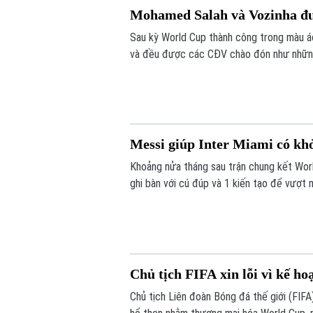
Mohamed Salah và Vozinha đ
Sau kỳ World Cup thành công trong màu 
và đều được các CĐV chào đón như nhữn
Messi giúp Inter Miami có kh
Khoảng nửa tháng sau trận chung kết World
ghi bàn với cú đúp và 1 kiến tạo để vượt
tỷ số 4-2 vào sáng nay.
Chủ tịch FIFA xin lỗi vì kế h
Chủ tịch Liên đoàn Bóng đá thế giới (FIFA) 