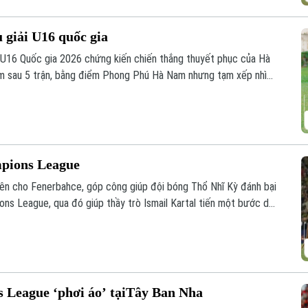
u giải U16 quốc gia
h U16 Quốc gia 2026 chứng kiến chiến thắng thuyết phục của Hà
m sau 5 trận, bằng điểm Phong Phú Hà Nam nhưng tạm xếp nhì
 đua hấp dẫn ở nhóm đầu bảng.
mpions League
ên cho Fenerbahce, góp công giúp đội bóng Thổ Nhĩ Kỳ đánh bại
ons League, qua đó giúp thầy trò Ismail Kartal tiến một bước dài
 League ‘phơi áo’ tạiTây Ban Nha