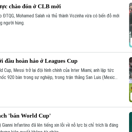
ược chào đón ở CLB mới
áo ĐTQG, Mohamed Salah và thủ thành Vozinha vừa có bến đỗ mới
g người hùng.
ởi đầu hoàn hảo ở Leagues Cup
 Cup, Messi trở lại đội hình chính của Inter Miami; anh lập tức
 mốc 920 bàn trong sự nghiệp, trong trận thắng San Luis (Mexico)
oạch 'bán World Cup'
Gianni Infantino đã lên tiếng xin lỗi về nỗ lực bị chỉ trích là đáng