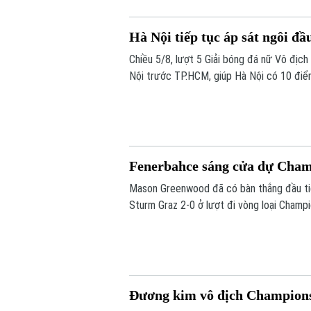
Hà Nội tiếp tục áp sát ngôi đầ
Chiều 5/8, lượt 5 Giải bóng đá nữ Vô địc
Nội trước TP.HCM, giúp Hà Nội có 10 điể
do kém chỉ số phụ, tiếp tục tạo nên cuộc
Fenerbahce sáng cửa dự Cha
Mason Greenwood đã có bàn thắng đầu ti
Sturm Graz 2-0 ở lượt đi vòng loại Champi
tới vòng play-off Champions League.
Đương kim vô địch Champions