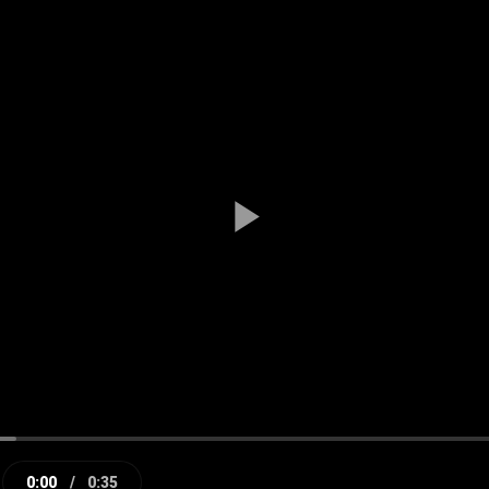
Play
Video
0:00
/
0:35