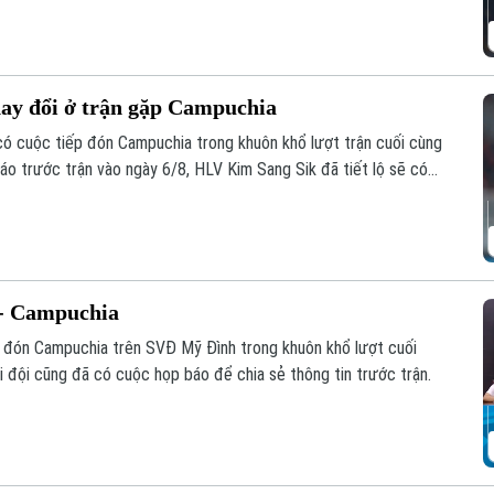
hay đổi ở trận gặp Campuchia
 có cuộc tiếp đón Campuchia trong khuôn khổ lượt trận cuối cùng
o trước trận vào ngày 6/8, HLV Kim Sang Sik đã tiết lộ sẽ có
ội hình đội tuyển Việt Nam, nhưng vẫn hướng tới chiến thắng
 - Campuchia
p đón Campuchia trên SVĐ Mỹ Đình trong khuôn khổ lượt cuối
đội cũng đã có cuộc họp báo để chia sẻ thông tin trước trận.