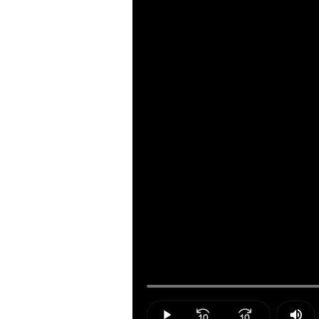
Loaded
:
27.56%