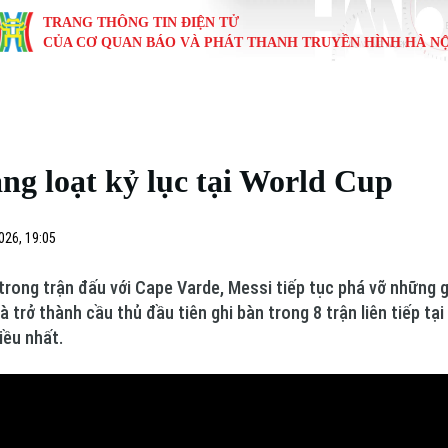
TRANG THÔNG TIN ĐIỆN TỬ
CỦA CƠ QUAN BÁO VÀ PHÁT THANH TRUYỀN HÌNH HÀ NỘ
KINH TẾ
NHÀ ĐẤT
TÀU VÀ XE
GIÁO DỤC
VĂN HÓA
SỨC KHỎ
i
Tin tức
Tin tức
Ô tô
Tin tức
Tin tức
Y tế
àng loạt kỷ lục tại World Cup
ự
Cafe sáng
Đầu tư
Tàu
Tuyển sinh
Làng nghề
Dinh dư
Nội
Tài chính Ngân hàng
Căn hộ
Xe máy
Hướng nghiệp
Di tích
Tư vấn 
026, 19:05
iệt 4 phương
Doanh nghiệp
Đất đai
Thị trường
rong trận đấu với Cape Varde, Messi tiếp tục phá vỡ những gi
 trở thành cầu thủ đầu tiên ghi bàn trong 8 trận liên tiếp tại
Kinh nghiệm
Đánh giá
iều nhất.