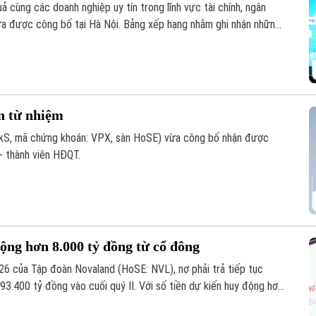
ả cùng các doanh nghiệp uy tín trong lĩnh vực tài chính, ngân
a được công bố tại Hà Nội. Bảng xếp hạng nhằm ghi nhận những
ực quản trị, đổi mới và uy tín trên thị trường.
 từ nhiệm
S, mã chứng khoán: VPX, sàn HoSE) vừa công bố nhận được
- thành viên HĐQT.
ộng hơn 8.000 tỷ đồng từ cổ đông
026 của Tập đoàn Novaland (HoSE: NVL), nợ phải trả tiếp tục
3.400 tỷ đồng vào cuối quý II. Với số tiền dự kiến huy động hơn
tỷ đồng để thanh toán các khoản nợ, nghĩa vụ tài chính và các