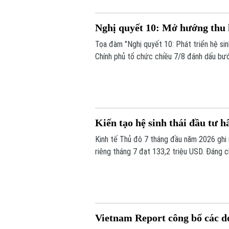
Nghị quyết 10: Mở hướng thu 
Tọa đàm "Nghị quyết 10: Phát triển hệ sin
Chính phủ tổ chức chiều 7/8 đánh dấu bướ
vốn sang phát triển khu vực kinh tế có v
lan tỏa, qua đó biến nguồn lực bên ngoài 
Kiến tạo hệ sinh thái đầu tư 
Kinh tế Thủ đô 7 tháng đầu năm 2026 ghi n
riêng tháng 7 đạt 133,2 triệu USD. Đáng c
nghệ cao, đổi mới sáng tạo, dịch vụ số và
Vietnam Report công bố các d