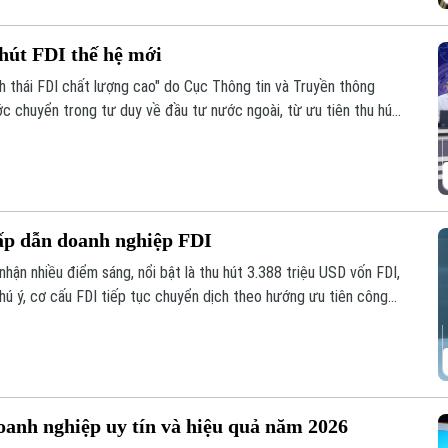
hút FDI thế hệ mới
h thái FDI chất lượng cao" do Cục Thông tin và Truyền thông
c chuyển trong tư duy về đầu tư nước ngoài, từ ưu tiên thu hút
ốn đầu tư nước ngoài theo hướng chất lượng, hiệu quả và có sức
thành động lực tăng cường nội lực của nền kinh tế.
hấp dẫn doanh nghiệp FDI
hận nhiều điểm sáng, nổi bật là thu hút 3.388 triệu USD vốn FDI,
hú ý, cơ cấu FDI tiếp tục chuyển dịch theo hướng ưu tiên công
 R&D, giảm dần các dự án sử dụng nhiều đất và lao động.
oanh nghiệp uy tín và hiệu quả năm 2026