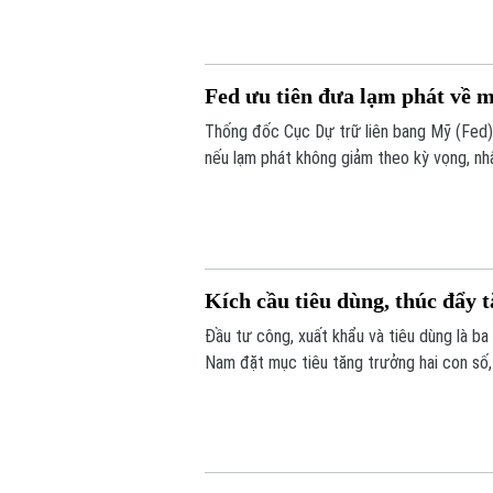
khoản phải trả quá hạn của công ty.
Fed ưu tiên đưa lạm phát về 
Thống đốc Cục Dự trữ liên bang Mỹ (Fed) L
nếu lạm phát không giảm theo kỳ vọng, nh
Kích cầu tiêu dùng, thúc đẩy 
Đầu tư công, xuất khẩu và tiêu dùng là ba
Nam đặt mục tiêu tăng trưởng hai con số
khuyến mãi, kích cầu tiêu dùng đang trở t
trường, vừa tạo thêm động lực cho tăng t