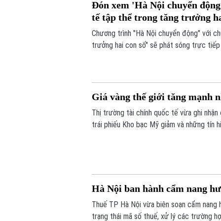
Đón xem 'Hà Nội chuyển động'
tế tập thể trong tăng trưởng h
Chương trình "Hà Nội chuyển động" với ch
trưởng hai con số" sẽ phát sóng trực tiếp
Nội vào 19h hôm nay, ngày 7/8.
Giá vàng thế giới tăng mạnh n
Thị trường tài chính quốc tế vừa ghi nhận
trái phiếu Kho bạc Mỹ giảm và những tín 
các yếu tố làm thay đổi tâm lý của giới đầ
Hà Nội ban hành cẩm nang hư
Thuế TP Hà Nội vừa biên soạn cẩm nang h
trạng thái mã số thuế, xử lý các trường h