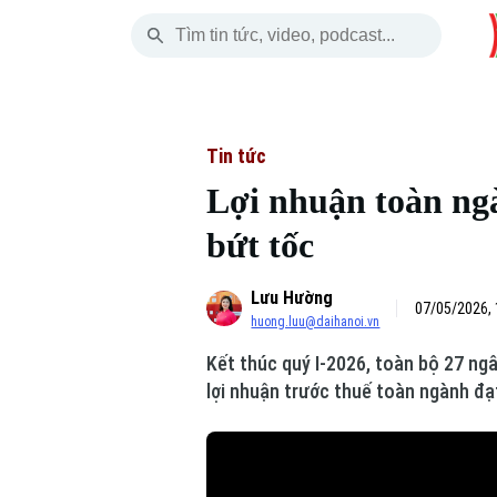
Thứ Bảy
THỜI SỰ
HÀ NỘI
THẾ GIỚI
08 Tháng 08, 2026
Hà Nội
Nhịp sống Hà Nộ
Tin tức
Tin tức
Lợi nhuận toàn ng
Chính trị
Người Hà Nội
Quân s
bứt tốc
Xã hội
Khoảnh khắc Hà 
Hồ sơ
Lưu Hường
An ninh trật tự
Ẩm thực
07/05/2026, 
Người V
huong.luu@daihanoi.vn
Kết thúc quý I-2026, toàn bộ 27 ngâ
Công nghệ
lợi nhuận trước thuế toàn ngành đạ