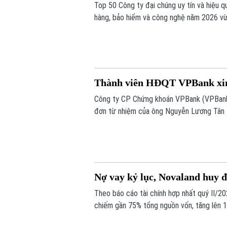
Top 50 Công ty đại chúng uy tín và hiệu qu
hàng, bảo hiểm và công nghệ năm 2026 vừ
doanh nghiệp có hiệu quả hoạt động, năng l
Thành viên HĐQT VPBank xin
Công ty CP Chứng khoán VPBank (VPBank
đơn từ nhiệm của ông Nguyễn Lương Tân 
Nợ vay kỷ lục, Novaland huy đ
Theo báo cáo tài chính hợp nhất quý II/2
chiếm gần 75% tổng nguồn vốn, tăng lên 19
8.006 tỷ đồng, Novaland sẽ ưu tiên 5.953 