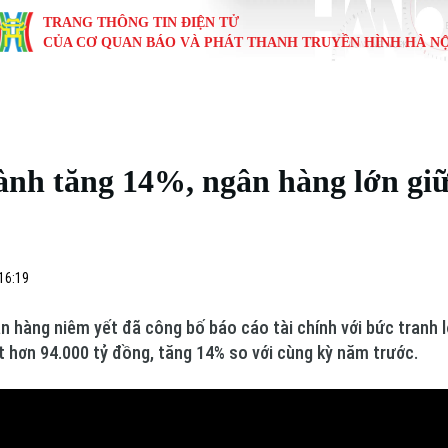
TRANG THÔNG TIN ĐIỆN TỬ
CỦA CƠ QUAN BÁO VÀ PHÁT THANH TRUYỀN HÌNH HÀ NỘ
KINH TẾ
NHÀ ĐẤT
TÀU VÀ XE
GIÁO DỤC
VĂN HÓA
SỨC KHỎ
i
Tin tức
Tin tức
Ô tô
Tin tức
Tin tức
Y tế
ành tăng 14%, ngân hàng lớn gi
ự
Cafe sáng
Đầu tư
Tàu
Tuyển sinh
Làng nghề
Dinh dư
Nội
Tài chính Ngân hàng
Căn hộ
Xe máy
Hướng nghiệp
Di tích
Tư vấn 
16:19
iệt 4 phương
Doanh nghiệp
Đất đai
Thị trường
n hàng niêm yết đã công bố báo cáo tài chính với bức tranh l
Kinh nghiệm
Đánh giá
t hơn 94.000 tỷ đồng, tăng 14% so với cùng kỳ năm trước.