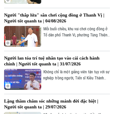
đong đầy sức sống. Đó là không gian của
Liforest. Ít ai biết rằng, đằng sau từng
Người "thắp lửa" sân chơi cộng đồng ở Thanh Vị |
sản phẩm chỉn chu của Liforest là hành
Người tốt quanh ta | 04/08/2026
trình vượt lên chính mình của những người
thợ rất đặc biệt.
Mỗi buổi chiều, khu vui chơi cộng đồng ở
Tổ dân phố Thanh Vị, phường Tùng Thiện
lại trở nên nhộn nhịp. Trẻ em có nơi vui
chơi an toàn, người cao tuổi có không
gian rèn luyện sức khỏe, còn bà con trong
Người lan tỏa trí tuệ nhân tạo vào cải cách hành
tổ dân phố lại có thêm điểm gặp gỡ, giao
chính | Người tốt quanh ta | 31/07/2026
lưu sau những giờ lao động. Không gian
sinh hoạt chung khang trang này được
Không chỉ là một giảng viên tận tụy với sự
khơi nguồn từ ý tưởng của một người luôn
nghiệp trồng người, Tiến sĩ Kiều Thành
Theo dõi Hà Nội On
đau đáu với cuộc sống của bà con địa
Chung, Trưởng khoa Công nghệ Thông tin,
phư
Trường Cao đẳng Công nghệ cao Hà Nội
còn là một trong những chuyên gia tiên
Lặng thầm chăm sóc những mảnh đời đặc biệt |
phong đưa trí tuệ nhân tạo AI vào thực
Người tốt quanh ta | 29/07/2026
tiễn hành chính công, tạo nên sức lan tỏa