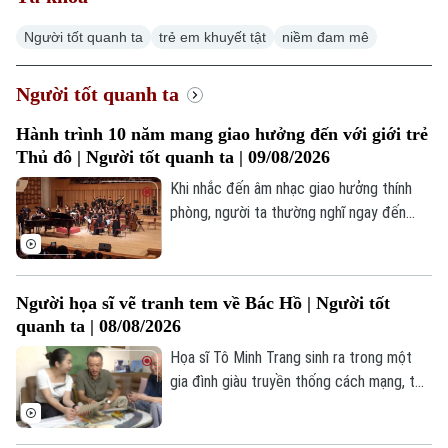
Người tốt quanh ta
trẻ em khuyết tật
niềm đam mê
Hà Nội
Hà Nội
Chính trị
Người tốt quanh ta
Nhịp sống Hà Nội
Thế giới
Hành trình 10 năm mang giao hưởng đến với giới trẻ
Xã hội
Người Hà Nội
Thủ đô | Người tốt quanh ta | 09/08/2026
Tin tức
Kinh tế
An ninh trật tự
Khi nhắc đến âm nhạc giao hưởng thính
Khoảnh khắc Hà Nội
Quân sự
phòng, người ta thường nghĩ ngay đến
Tin tức
Nhà đất
Công nghệ
một không gian nghệ thuật hàn lâm, khắt
Ẩm thực
Hồ sơ
khe và thường được mặc định là "kén
Cafe sáng
Tin tức
Tàu và Xe
người nghe", đặc biệt là với giới trẻ. Thế
Người Việt 4 phương
Người họa sĩ vẽ tranh tem về Bác Hồ | Người tốt
Tài chính Ngân hàng
nhưng, tại Hà Nội, bức tranh ấy đang dần
Đầu tư
quanh ta | 08/08/2026
Ô tô
thay đổi. Không khó để bắt gặp hình ảnh
Giáo dục
Doanh nghiệp
hàng ngàn bạn trẻ sẵn sàng "săn vé", xếp
Họa sĩ Tô Minh Trang sinh ra trong một
Căn hộ
Tàu
hàng dài để đắm chìm trong những giai
gia đình giàu truyền thống cách mạng, từ
Tin tức
Văn hóa
điệu cổ điển.
nhỏ anh đã lớn lên cùng những câu chuyện
Đất đai
Xe máy
về Bác Hồ, về các thế hệ cha anh cống
Tuyển sinh
Tin tức
Sức khỏe