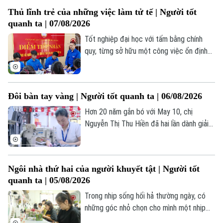
hiến cho Tổ quốc. Chính môi trường ấy đã
Kinh nghiệm
Thị trường
Thủ lĩnh trẻ của những việc làm tử tế | Người tốt
bồi đắp trong anh lòng yêu nước, niềm tự
Hướng nghiệp
Làng nghề
quanh ta | 07/08/2026
Y tế
hào dân tộc và tình cảm đặc biệt dành
Thể thao
Đánh giá
cho Chủ tịch Hồ Chí Minh.
Tốt nghiệp đại học với tấm bằng chính
Di tích
Dinh dưỡng
quy, từng sở hữu một công việc ổn định
Bóng đá
Giải trí
với mức thu nhập đáng mơ ước tại trung
Tư vấn sức khỏe
tâm Thủ đô nhưng anh Văn Đình Tưởng lại
Quần vợt
Tin tức
Đã phát sóng
đưa ra một quyết định khiến nhiều người
Đôi bàn tay vàng | Người tốt quanh ta | 06/08/2026
ngạc nhiên: Gác lại những cơ hội phát
Golf
Sao
triển cá nhân nơi phố thị để trở về quê
Hơn 20 năm gắn bó với May 10, chị
hương xã Chương Dương.
Nguyễn Thị Thu Hiền đã hai lần dành giải
Điện ảnh
Bàn tay vàng Hội thi Thợ giỏi ngành dệt
may Việt Nam. Không chỉ trau dồi, tích lũy
Thời trang
chuyên môn, chị còn sẵn sàng chia sẻ, hỗ
Ngôi nhà thứ hai của người khuyết tật | Người tốt
trợ các đồng nghiệp trẻ để cùng nâng
Âm nhạc
quanh ta | 05/08/2026
cao hiệu suất lao động, đóng góp vào
thành tích chung của doanh nghiệp.
Trong nhịp sống hối hả thường ngày, có
những góc nhỏ chọn cho mình một nhịp
điệu riêng – chậm rãi, êm đềm nhưng