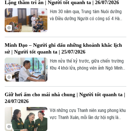
Lặng thầm tri ân | Người tốt quanh ta | 26/07/2026
Nghệ thuật Tuồng cổ ở Ngự Câu vẫn
được lưu truyền bởi những người đam mê
Hơn 30 năm qua, Trung tâm Nuôi dưỡng
môn nghệ thuật truyền thống quê hương.
và Điều dưỡng Người có công số 4 Hà
Liên hệ đường dây nóng (bấm để gọi)
Nội đã trở thành nơi gắn bó của nhiều
thương binh, bệnh binh và người có công
Tòa soạn
Tòa soạn
trên địa bàn Thủ đô. Mỗi năm, khoảng
0865.116.699 (hotline)
0865.116.699
Minh Đạo – Người ghi dấu những khoảnh khắc lịch
4.000 lượt thương binh, bệnh binh, người
sử | Người tốt quanh ta | 25/07/2026
có công được đón tiếp, chăm sóc, điều
dưỡng tại đây.
Hơn nửa thế kỷ trước, giữa chiến trường
Khu 4 khói lửa, phóng viên ảnh Ngô Minh
Đạo của Thông tấn xã Việt Nam đã có
mặt ở những nơi ác liệt nhất để ghi lại
cuộc chiến đấu của quân và dân ta.
Giữ hơi ấm cho mái nhà chung | Người tốt quanh ta |
24/07/2026
Với những cựu Thanh niên xung phong khu
vực Thanh Xuân, mỗi lần dự hội nghị là
một lần họ được gặp lại đồng đội. Những