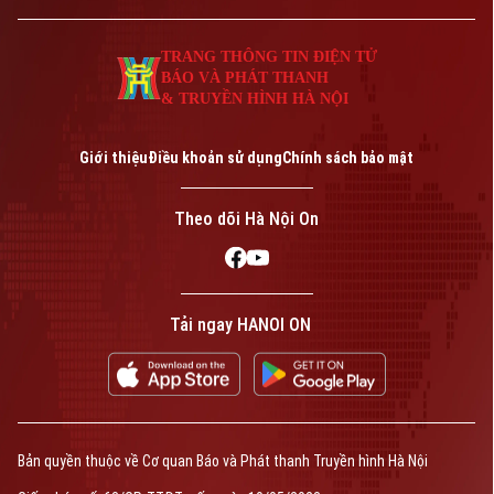
Giám đốc: VŨ MINH TUẤN
Phó Giám đốc: Nguyễn Kim Khiêm, Nguyễn Minh Đức, Nguyễn Thành Lợi
TRANG THÔNG TIN ĐIỆN TỬ
BÁO VÀ PHÁT THANH
& TRUYỀN HÌNH HÀ NỘI
Giới thiệu
Điều khoản sử dụng
Chính sách bảo mật
Theo dõi Hà Nội On
Tải ngay HANOI ON
Bản quyền thuộc về Cơ quan Báo và Phát thanh Truyền hình Hà Nội