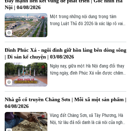
Đẩy mạnh liên kết vùng để phát triển | Góc nhìn Hà
hưởng sâu rộng đến quyết định hành vi,
Nội | 04/08/2026
thói quen tiêu dùng và thậm chí là nhận
thức của công chúng.
Một trong những nội dung trọng tâm
Liên hệ đường dây nóng (bấm để gọi)
trong Luật Thủ đô 2026 là xác lập rõ vai
Tòa soạn
Tòa soạn
trò của Hà Nội như hạt nhân, đô thị trung
0865.116.699 (hotline)
0865.116.699
tâm, cực tăng trưởng và động lực thúc
đẩy liên kết phát triển của Vùng Thủ đô,
Đình Phúc Xá - ngôi đình giữ hồn làng bên dòng sông
Vùng đồng bằng sông Hồng, Vùng trung
| Di sản kể chuyện | 03/08/2026
du và miền núi phía Bắc, cũng như của cả
nước.
Ngày nay, giữa một Hà Nội đang đổi thay
từng ngày, đình Phúc Xá vẫn được chăm
nom hương khói, mở cửa mỗi sớm như
một phần không thể thiếu trong nhịp sống
của người dân ngôi làng cổ bên dòng sông
Nhà gỗ cổ truyền Chàng Sơn | Mỗi xã một sản phẩm |
Hồng - Bắc Biên.
04/08/2026
Vùng đất Chàng Sơn, xã Tây Phương, Hà
Nội, từ lâu đã nổi danh là cái nôi của nghề
làm nhà gỗ cổ truyền Bắc Bộ. Từ những