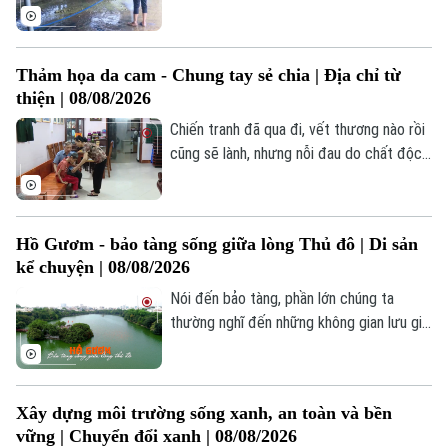
cũng phát sinh lượng lớn chất thải hữu cơ,
bài toán đặt ra là, làm thế nào để vừa
nâng cao hiệu quả kinh tế, vừa bảo vệ môi
Thảm họa da cam - Chung tay sẻ chia | Địa chỉ từ
trường. Từ thực tiễn sản xuất, nhiều mô
thiện | 08/08/2026
hình chăn nuôi tuần hoàn đã chứng minh
đây là hướng đi hiệu quả.
Chiến tranh đã qua đi, vết thương nào rồi
cũng sẽ lành, nhưng nỗi đau do chất độc
da cam/dioxin mà quân đội Mỹ để lại vẫn
còn dai dẳng. Hậu quả của chất độc này
không chỉ ảnh hưởng trực tiếp đến sức
Hồ Gươm - bảo tàng sống giữa lòng Thủ đô | Di sản
khỏe của những người sống trong vùng bị
kể chuyện | 08/08/2026
nhiễm, mà còn kéo dài đến các thế hệ
sau.
Nói đến bảo tàng, phần lớn chúng ta
thường nghĩ đến những không gian lưu giữ
ký ức của quá khứ. Nhưng giữa lòng Hà
Nội còn có một “bảo tàng” rất khác. Nơi
Chuyên mục
ấy không có những bức tường bao quanh,
Xây dựng môi trường sống xanh, an toàn và bền
không có tủ kính ngăn cách hiện vật với
Thời sự
vững | Chuyển đổi xanh | 08/08/2026
người xem. Đó chính là hồ Gươm.