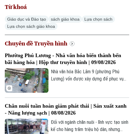
Từ khoá
Giáo dục và Đào tạo
sách giáo khoa
Lựa chọn sách
Lựa chọn sách giáo khoa
Chuyên đề Truyền hình
Phường Phú Lương - Nhà văn hóa biến thành bến
bãi hàng hóa | Hộp thư truyền hình | 09/08/2026
Nhà văn hóa Bắc Lãm 9 (phường Phú
Lương) vốn được xây dựng để phục vụ
sinh hoạt cộng đồng, nay lại trở thành nơi
tập kết, trung chuyển hàng hóa đi một số
tỉnh, thành của nhiều nhà xe. Tình trạng
Chăn nuôi tuần hoàn giảm phát thải | Sản xuất xanh
này không chỉ làm mất đi không gian vui
- Năng lượng sạch | 08/08/2026
chơi, sinh hoạt văn hóa, tập luyện thể dục
thể thao mà còn gây ra rất nhiều hệ lụy về
Đối với ngành chăn nuôi - lĩnh vực tạo sinh
an ninh trật tự, phòng cháy chữa cháy.
kế cho hàng trăm triệu hộ dân, nhưng