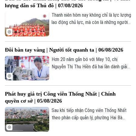
cũng không phải là mục tiêu cuối cùng.
lượng dân số Thủ đô | 07/08/2026
Cốt lõi của một chính quyền số thực thụ
nằm ở triết lý hành động xuyên suốt: Lấy
Thanh niên hôm nay không chỉ là lực lượng
người dân và doanh nghiệp làm trung tâm
lao động chủ lực, mà còn là những người
phục vụ.
kiến tạo tương lai của mỗi quốc gia. Để
hiện thực hóa khát vọng của thế hệ trẻ,
công tác dân số không chỉ hướng tới quy
Đôi bàn tay vàng | Người tốt quanh ta | 06/08/2026
mô dân số hợp lý, mà còn đặt trọng tâm
vào chất lượng dân số, quyền được lựa
Hơn 20 năm gắn bó với May 10, chị
chọn và cơ hội phát triển bình đẳng cho
Nguyễn Thị Thu Hiền đã hai lần dành giải
mỗi người.
Bàn tay vàng Hội thi Thợ giỏi ngành dệt
may Việt Nam. Không chỉ trau dồi, tích lũy
chuyên môn, chị còn sẵn sàng chia sẻ, hỗ
Theo dõi Hà Nội On
Phát huy giá trị Công viên Thống Nhất | Chính
trợ các đồng nghiệp trẻ để cùng nâng
quyền cơ sở | 05/08/2026
cao hiệu suất lao động, đóng góp vào
thành tích chung của doanh nghiệp.
Sau khi tiếp nhận Công viên Thống Nhất
theo phân cấp quản lý, phường Hai Bà
Trưng đã và đang từng bước triển khai
đồng bộ nhiều giải pháp nhằm nâng cao