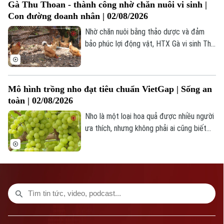
Gà Thu Thoan - thành công nhờ chăn nuôi vi sinh |
TikTok, 'chốt đơn' thương mại điện tử,
Phó Giám đốc: Nguyễn Kim Khiêm, Nguyễn Minh Đức, Nguyễn Thành Lợi
Con đường doanh nhân | 02/08/2026
dùng smartphone gọi video call hay thậm
chí là sở hữu những video triệu view đã
Nhờ chăn nuôi bằng thảo dược và đảm
không còn quá xa lạ.
bảo phúc lợi động vật, HTX Gà vi sinh Thu
Thoan đã thành công, kinh tế ổn định.
Mô hình trồng nho đạt tiêu chuẩn VietGap | Sống an
toàn | 02/08/2026
Nho là một loại hoa quả được nhiều người
ưa thích, nhưng không phải ai cũng biết
làm như thế nào để có thể trồng được
những chùm nho thơm ngọt mọng nước và
đặc biệt là đảm bảo an toàn thực phẩm.
Vườn nho Xuân thuộc xã Liên Hiệp là một
trong những vườn nho đầu tiên ở Hà Nội
trồng nho theo mô hình Việt Gap, đã
được cấp giấy chứng nhận OCOP.