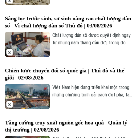
thớ gỗ thô ráp, qua bàn tay tài hoa cùng
kỹ thuật cổ truyền, các nghệ nhân nơi đây
Sàng lọc trước sinh, sơ sinh nâng cao chất lượng dân
đã dựng nên những công trình kiến trúc
số | Vì chất lượng dân số Thủ đô | 03/08/2026
trường tồn cùng thời gian.
Chất lượng dân số được quyết định ngay
từ những năm tháng đầu đời, trong đó
sàng lọc trước sinh và sơ sinh giữ vai trò
đặc biệt quan trọng. Việc phát hiện sớm
các dị tật, bệnh lý bẩm sinh ngay từ trong
Chiến lược chuyển đổi số quốc gia | Thủ đô và thế
thai kỳ và những ngày đầu sau sinh không
giới | 02/08/2026
chỉ giúp nâng cao hiệu quả điều trị mà còn
mở ra cơ hội phát triển khỏe mạnh cho
Việt Nam hiện đang triển khai một trong
trẻ.
những chương trình cải cách đột phá, tập
trung tinh gọn bộ máy nhà nước, mở rộng
phân cấp cho chính quyền địa phương và
đẩy mạnh chuyển đổi số trên toàn khu
Tăng cường truy xuất nguồn gốc hoa quả | Quản lý
vực công. Những cải cách này nhằm hiện
thị trường | 02/08/2026
đại hóa quản trị, củng cố thể chế và hỗ