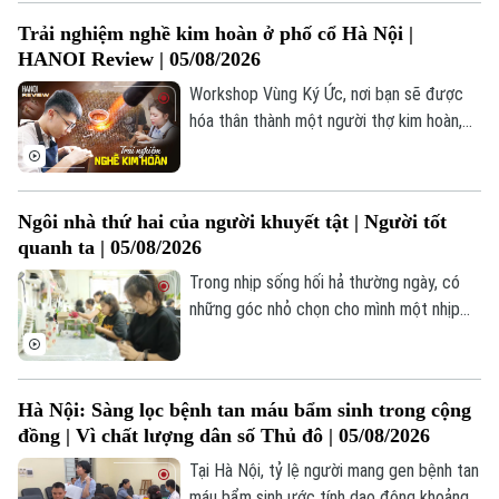
chất lượng phục vụ người dân. Từ việc
Trải nghiệm nghề kim hoàn ở phố cổ Hà Nội |
hoàn thiện các tiện ích, bảo đảm vệ sinh
HANOI Review | 05/08/2026
môi trường đến tổ chức các hoạt động
văn hóa, thể thao, chính quyền cơ sở đang
Workshop Vùng Ký Ức, nơi bạn sẽ được
hướng tới xây dựng một không gian xanh
hóa thân thành một người thợ kim hoàn,
văn minh, hiện đại.
tự tay cưa, mài, tạo hình và hoàn thiện
những món trang sức bằng bạc như nhẫn,
vòng tay hay dây chuyền. Điều đặc biệt là
Ngôi nhà thứ hai của người khuyết tật | Người tốt
mỗi sản phẩm đều chỉ có một phiên bản
quanh ta | 05/08/2026
duy nhất, bởi nó được tạo nên từ chính
đôi tay và câu chuyện của người làm ra.
Trong nhịp sống hối hả thường ngày, có
những góc nhỏ chọn cho mình một nhịp
điệu riêng – chậm rãi, êm đềm nhưng
đong đầy sức sống. Đó là không gian của
Liforest. Ít ai biết rằng, đằng sau từng
Hà Nội: Sàng lọc bệnh tan máu bẩm sinh trong cộng
sản phẩm chỉn chu của Liforest là hành
đồng | Vì chất lượng dân số Thủ đô | 05/08/2026
trình vượt lên chính mình của những người
thợ rất đặc biệt.
Tại Hà Nội, tỷ lệ người mang gen bệnh tan
máu bẩm sinh ước tính dao động khoảng