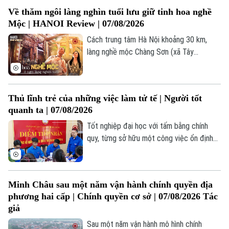
hiến cho Tổ quốc. Chính môi trường ấy đã
Thị trường
Hướng nghiệp
Về thăm ngôi làng nghìn tuổi lưu giữ tinh hoa nghề
bồi đắp trong anh lòng yêu nước, niềm tự
Làng nghề
Y tế
Thể thao
Mộc | HANOI Review | 07/08/2026
hào dân tộc và tình cảm đặc biệt dành
Đánh giá
Di tích
cho Chủ tịch Hồ Chí Minh.
Cách trung tâm Hà Nội khoảng 30 km,
Dinh dưỡng
Bóng đá
làng nghề mộc Chàng Sơn (xã Tây
Giải trí
Phương) từ lâu đã nổi tiếng với những sản
Tư vấn sức khỏe
Quần vợt
phẩm gỗ tinh xảo, mang đậm dấu ấn tài
Tin tức
Đã phát sóng
hoa của người thợ Việt. Trong hành trình
Golf
Thủ lĩnh trẻ của những việc làm tử tế | Người tốt
này, Hanoi Review sẽ khám phá lịch sử
Sao
quanh ta | 07/08/2026
hình thành, quy trình chế tác và những giá
trị đã làm nên tinh hoa làng nghề mộc
Tốt nghiệp đại học với tấm bằng chính
Điện ảnh
nghìn năm tuổi này.
quy, từng sở hữu một công việc ổn định
Thời trang
với mức thu nhập đáng mơ ước tại trung
tâm Thủ đô nhưng anh Văn Đình Tưởng lại
Âm nhạc
đưa ra một quyết định khiến nhiều người
Minh Châu sau một năm vận hành chính quyền địa
ngạc nhiên: Gác lại những cơ hội phát
phương hai cấp | Chính quyền cơ sở | 07/08/2026 Tác
triển cá nhân nơi phố thị để trở về quê
giả
hương xã Chương Dương.
Sau một năm vận hành mô hình chính