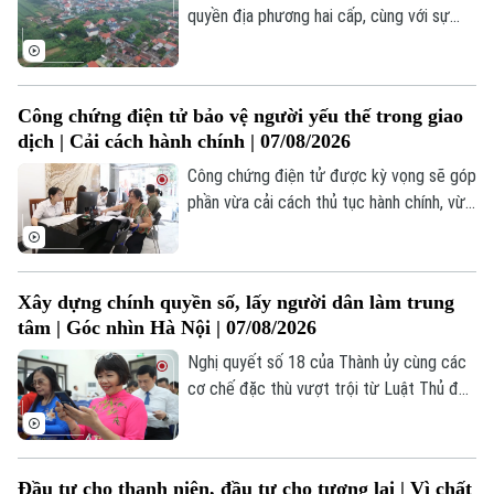
quyền địa phương hai cấp, cùng với sự
quan tâm đầu tư của thành phố và sự chủ
động của chính quyền cơ sở, xã Minh Châu
đang dần khoác lên mình diện mạo mới.
Công chứng điện tử bảo vệ người yếu thế trong giao
dịch | Cải cách hành chính | 07/08/2026
Công chứng điện tử được kỳ vọng sẽ góp
phần vừa cải cách thủ tục hành chính, vừa
nâng cao hiệu quả phòng ngừa rủi ro. Việc
thúc đẩy công chứng điện tử chính là giải
pháp tối ưu để bảo vệ người dân trong
Xây dựng chính quyền số, lấy người dân làm trung
mọi giao dịch.
tâm | Góc nhìn Hà Nội | 07/08/2026
Nghị quyết số 18 của Thành ủy cùng các
cơ chế đặc thù vượt trội từ Luật Thủ đô
2026 đã đặt chuyển đổi số ở vị trí động
lực hàng đầu cho sự bứt phá của Thủ đô.
Tuy nhiên, công nghệ dù hiện đại đến đâu
Đầu tư cho thanh niên, đầu tư cho tương lai | Vì chất