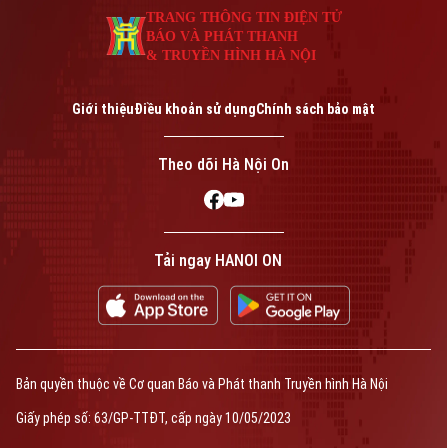
TRANG THÔNG TIN ĐIỆN TỬ
BÁO VÀ PHÁT THANH
& TRUYỀN HÌNH HÀ NỘI
Giới thiệu
Điều khoản sử dụng
Chính sách bảo mật
Theo dõi Hà Nội On
Tải ngay HANOI ON
Bản quyền thuộc về Cơ quan Báo và Phát thanh Truyền hình Hà Nội
Giấy phép số: 63/GP-TTĐT, cấp ngày 10/05/2023