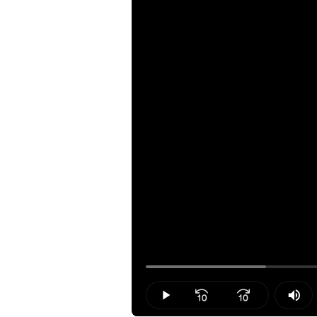
Loaded
:
18.20%
Play
Mut