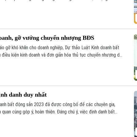
 doanh, gỡ vướng chuyển nhượng BĐS
tháo gỡ khó khăn cho doanh nghiệp, Dự thảo Luật Kinh doanh bất
u điều kiện kinh doanh và đơn giản hóa thủ tục chuyển nhượng dự
định danh duy nhất
doanh bất động sản 2023 đã được công bố để các chuyên gia,
 quan cùng góp ý, hoàn thiện. Đáng chú ý, việc định danh bất
của Luật lần này, đảm bảo mỗi bất động sản chỉ có duy nhất 1