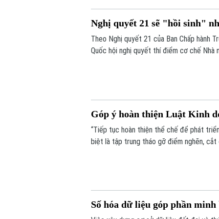
Nghị quyết 21 sẽ "hồi sinh" n
Theo Nghị quyết 21 của Ban Chấp hành Tr
Quốc hội nghị quyết thí điểm cơ chế Nhà 
còn khả năng thực hiện. Nếu được thông q
bổ sung quỹ nhà ở và giảm lãng phí tài ngu
Góp ý hoàn thiện Luật Kinh d
“Tiếp tục hoàn thiện thể chế để phát triể
biệt là tập trung tháo gỡ điểm nghẽn, cắt
nước”. Đó là những nội dung được nhiều ch
thảo “Góp ý sửa đổi, bổ sung Luật kinh d
Số hóa dữ liệu góp phần minh 