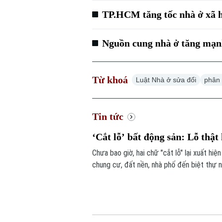
TP.HCM tăng tốc nhà ở xã 
Nguồn cung nhà ở tăng mạnh
Từ khoá
Luật Nhà ở sửa đổi
phân
Tin tức
‘Cắt lỗ’ bất động sản: Lỗ thật
Chưa bao giờ, hai chữ "cắt lỗ" lại xuất hi
chung cư, đất nền, nhà phố đến biệt thự n
Với người mua, những lời rao “cắt lỗ” có t
thực và một chiến lược bán hàng.