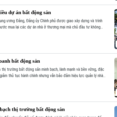
hiều dự án bất động sản
ung ương Đảng, Đảng ủy Chính phủ được giao xây dựng và trình
nước mua lại các dự án nhà ở thương mại mà chủ đầu tư không
ua, đây được kỳ vọng sẽ góp phần khơi thông nguồn lực đất đai,
yên.
oanh bất động sản
n thị trường bất động sản minh bạch, lành mạnh và bền vững, đặc
 giảm thủ tục hành chính nhưng vẫn bảo đảm hiệu lực quản lý nhà
uyên gia, hiệp hội và doanh nghiệp đã đưa ra phân tích tại hội
oanh bất động sản 2023” tổ chức sáng 6/8.
bạch thị trường bất động sản