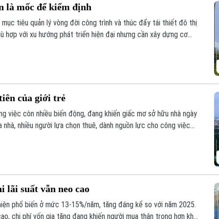
n là mốc để kiểm định
mục tiêu quản lý vòng đời công trình và thúc đẩy tái thiết đô thị
hù hợp với xu hướng phát triển hiện đại nhưng cần xây dựng cơ
ng trình, vừa bảo vệ quyền lợi của người sở hữu.
iên của giới trẻ
ông việc còn nhiều biến động, đang khiến giấc mơ sở hữu nhà ngày
ua nhà, nhiều người lựa chọn thuê, dành nguồn lực cho công việc
n cư” đang dần thay đổi.
 lãi suất vẫn neo cao
i hiện phổ biến ở mức 13-15%/năm, tăng đáng kể so với năm 2025.
ao, chi phí vốn gia tăng đang khiến người mua thận trọng hơn khi