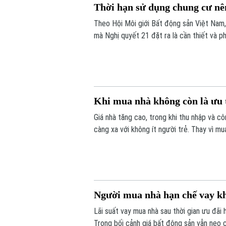
Thời hạn sử dụng chung cư nê
Theo Hội Môi giới Bất động sản Việt Nam, 
mà Nghị quyết 21 đặt ra là cần thiết và p
chế đủ rõ ràng để vừa bảo đảm an toàn cô
Khi mua nhà không còn là ưu t
Giá nhà tăng cao, trong khi thu nhập và c
càng xa với không ít người trẻ. Thay vì m
và chất lượng cuộc sống. Quan niệm về “a
Người mua nhà hạn chế vay khi
Lãi suất vay mua nhà sau thời gian ưu đã
Trong bối cảnh giá bất động sản vẫn neo c