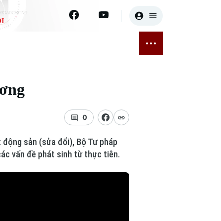
I
E
THỂ THAO
GIẢI TRÍ
ĐÃ PHÁT SÓNG
Bóng đá
Tin tức
ương
ỡng
Quần vợt
Sao
sức khỏe
Golf
Điện ảnh
0
Thời trang
 động sản (sửa đổi), Bộ Tư pháp
ác vấn đề phát sinh từ thực tiễn.
Âm nhạc