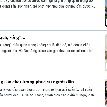
húc đẩy chuyển đổi số được đánh giá là giải pháp quan trọng để
t động sản. Tuy nhiên, để phát huy hiệu quả, dữ liệu cần được kết
ạch, sống"...
, sống”, điều quan trọng không chỉ là tiến độ, mà còn là chất
ủa người dân. Hà Nội đang bước vào giai đoạn nước rút của chiến
n hóa khoảng 4,1 triệu thửa đất và căn hộ trước ngày 25/8/2026.
ng cao chất lượng phục vụ người dân
g là yêu cầu quan trọng để nâng cao hiệu quả quản lý, rút ngắn
ủa người dân. Tại xã An Khánh, chiến dịch cao điểm 45 ngày đang
ừng khu dân cư, với sự vào cuộc của cả hệ thống chính trị và sự