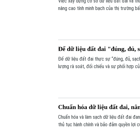
Việc xây dựng cơ sở dữ liệu đất đai và t
nâng cao tính minh bạch của thị trường bấ
nối, cập nhật và chia sẻ đồng bộ.
Để dữ liệu đất đai "đúng, đủ, s
Để dữ liệu đất đai thực sự “đúng, đủ, sạch
lượng rà soát, đối chiếu và sự phối hợp c
dịch cao điểm 45 ngày, với mục tiêu chuẩ
Chuẩn hóa dữ liệu đất đai, nâ
Chuẩn hóa và làm sạch dữ liệu đất đai đan
thủ tục hành chính và bảo đảm quyền lợi c
được triển khai đồng loạt từ từng thôn, t
đồng thuận của người dân.