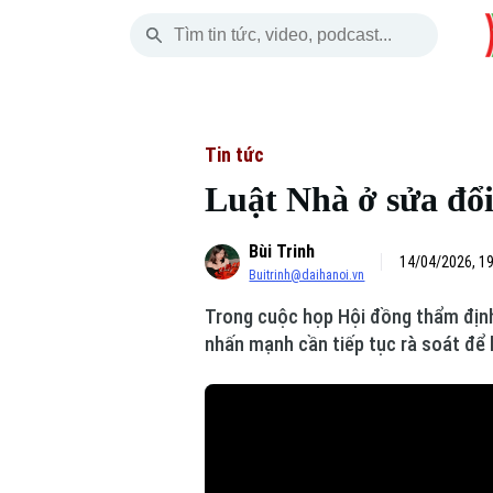
Chủ Nhật
THỜI SỰ
HÀ NỘI
THẾ GIỚI
09 Tháng 08, 2026
Hà Nội
Nhịp sống Hà Nộ
Tin tức
Tin tức
Luật Nhà ở sửa đổi
Chính trị
Người Hà Nội
Quân s
Bùi Trinh
Xã hội
Khoảnh khắc Hà 
Hồ sơ
14/04/2026, 1
Buitrinh@daihanoi.vn
An ninh trật tự
Ẩm thực
Người V
Trong cuộc họp Hội đồng thẩm định
nhấn mạnh cần tiếp tục rà soát để 
Công nghệ
Skip Ad