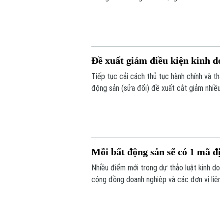
sử dụng đòn bẩy tài chính.
Đề xuất giảm điều kiện kinh
Tiếp tục cải cách thủ tục hành chính và 
động sản (sửa đổi) đề xuất cắt giảm nhiề
án.
Mỗi bất động sản sẽ có 1 mã 
Nhiều điểm mới trong dự thảo luật kinh 
cộng đồng doanh nghiệp và các đơn vị liên
động sản sẽ được bổ sung vào điều khoản 
mã định danh.