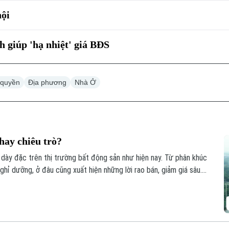
hội
 giúp 'hạ nhiệt' giá BĐS
 quyền
Địa phương
Nhà Ở
 hay chiêu trò?
ện dày đặc trên thị trường bất động sản như hiện nay. Từ phân khúc
ghỉ dưỡng, ở đâu cũng xuất hiện những lời rao bán, giảm giá sâu.
hể là cơ hội nhưng cũng cần tỉnh táo để phân biệt giữa giá giảm