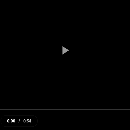
Play
Video
0:00
/
0:54
e
Current
Duration