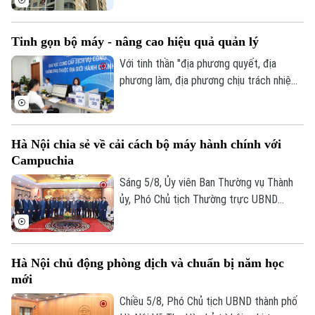
cháy khó.
thành phố đang tích cực triển khai các
giải pháp chuyển đổi số trong công tác
Tinh gọn bộ máy - nâng cao hiệu quả quản lý
phòng cháy chữa cháy, góp phần nâng cao
năng lực quản lý, tăng cường khả năng
Với tinh thần "địa phương quyết, địa
phát hiện sớm các nguy cơ cháy nổ và xây
phương làm, địa phương chịu trách nhiệm"
dựng một môi trường sống an toàn hơn
và phương châm lấy người dân làm trung
cho người dân.
tâm phục vụ, Hà Nội đang từng bước xây
dựng một nền hành chính hiện đại, minh
Hà Nội chia sẻ về cải cách bộ máy hành chính với
bạch, hiệu quả, xứng đáng là Thủ đô,
Campuchia
gương mẫu đi đầu trong công cuộc đổi
mới đất nước.
Sáng 5/8, Ủy viên Ban Thường vụ Thành
ủy, Phó Chủ tịch Thường trực UBND
thành phố Dương Đức Tuấn tiếp đoàn đại
biểu Bộ Nội vụ Vương quốc Campuchia do
Quốc vụ khanh Santibindit Chan Ean dẫn
Hà Nội chủ động phòng dịch và chuẩn bị năm học
đầu, đến thăm và trao đổi về các nội
mới
dung hợp tác mà hai bên cùng quan tâm.
Chiều 5/8, Phó Chủ tịch UBND thành phố