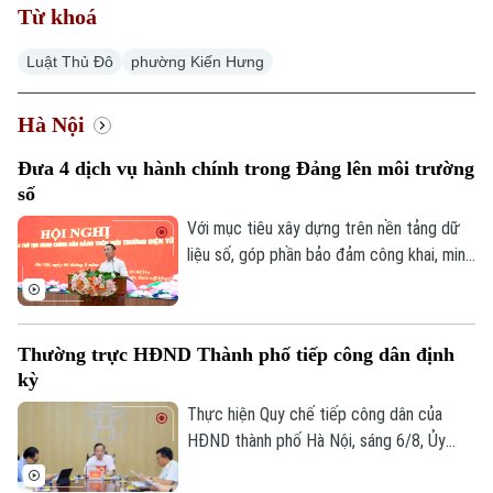
Từ khoá
Luật Thủ Đô
phường Kiến Hưng
Hà Nội
Xu hướng
Đưa 4 dịch vụ hành chính trong Đảng lên môi trường
số
Với mục tiêu xây dựng trên nền tảng dữ
liệu số, góp phần bảo đảm công khai, minh
bạch và nâng cao hiệu quả điều hành, sáng
6/8, Đảng ủy UBND thành phố Hà Nội tổ
chức hội nghị tập huấn sử dụng 4 thủ tục
Thường trực HĐND Thành phố tiếp công dân định
hành chính của Đảng lên môi trường điện
kỳ
tử cho các tổ chức cơ sở Đảng trực
thuộc.
Thực hiện Quy chế tiếp công dân của
HĐND thành phố Hà Nội, sáng 6/8, Ủy
viên Thường trực, Trưởng Ban Đô thị