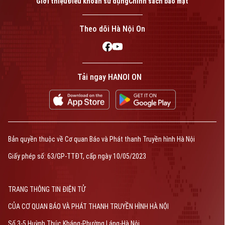
Giới thiệu
Điều khoản sử dụng
Chính sách bảo mật
Theo dõi Hà Nội On
Tải ngay HANOI ON
Bản quyền thuộc về Cơ quan Báo và Phát thanh Truyền hình Hà Nội
Giấy phép số: 63/GP-TTĐT, cấp ngày 10/05/2023
TRANG THÔNG TIN ĐIỆN TỬ
CỦA CƠ QUAN BÁO VÀ PHÁT THANH TRUYỀN HÌNH HÀ NỘI
Số 3-5 Huỳnh Thúc Kháng-Phường Láng-Hà Nội