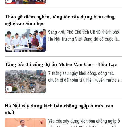
Phó Giám đốc: Nguyễn Kim Khiêm, Nguyễn Minh Đức, Nguyễn Thành Lợi
Israel tại Việt Nam Yaron Mayer đến chào
từ biệt nhân dịp kết thúc nhiệm kỳ, đồng
Tháo gỡ điểm nghẽn, tăng tốc xây dựng Khu công
thời trao đổi về các định hướng hợp tác
nghệ cao Sinh học
giữa hai bên trong thời gian tới.
Sáng 4/8, Phó Chủ tịch UBND thành phố
Hà Nội Trương Việt Dũng đã có cuộc làm
việc, kiểm tra thực tế tại Khu công nghệ
cao Sinh học Hà Nội. Đồng thời, chỉ đạo
tháo gỡ các khó khăn, vướng mắc về giải
Tăng tốc thi công dự án Metro Văn Cao – Hòa Lạc
phóng mặt bằng, hạ tầng kỹ thuật, thúc
đẩy tiến độ dự án.
7 tháng sau ngày khởi công, công tác
chuẩn bị đã hoàn tất, hiện tuyến metro số
5 Văn Cao–Hòa Lạc bắt đầu bước vào
giai đoạn thi công các ga ngầm. Tuyến
metro này được kỳ vọng sẽ góp phần
Hà Nội xây dựng kịch bản chống ngập ở mức cao
giảm áp lực giao thông trên các trục
nhất
đường phía Tây Thủ đô, tăng cường kết
nối giữa khu vực nội đô với các đô thị vệ
Yêu cầu xây dựng kịch bản chống ngập ở