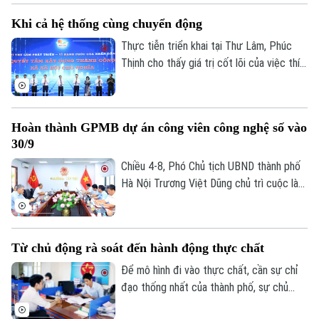
Khi cả hệ thống cùng chuyển động
Thực tiễn triển khai tại Thư Lâm, Phúc
Thịnh cho thấy giá trị cốt lõi của việc thí
điểm nằm ở khả năng kiểm chứng cách
làm mới, nhận diện các điểm nghẽn và tạo
động lực thúc đẩy toàn hệ thống cùng
Hoàn thành GPMB dự án công viên công nghệ số vào
chuyển động. Trong đó, bộ tiêu chí chỉ
30/9
đóng vai trò khung định hướng, còn hiệu
quả thực sự phải được đo đếm bằng chất
Chiều 4-8, Phó Chủ tịch UBND thành phố
lượng dịch vụ công, môi trường sống, sự
Hà Nội Trương Việt Dũng chủ trì cuộc làm
hài lòng và hạnh phúc của Nhân dân.
việc, nghe báo cáo về công tác giải
phóng mặt bằng thực hiện Dự án đầu tư
xây dựng Khu công viên công nghệ số và
Từ chủ động rà soát đến hành động thực chất
hỗn hợp tại phường Phú Diễn và phường
Tây Tựu.
Để mô hình đi vào thực chất, cần sự chỉ
đạo thống nhất của thành phố, sự chủ
động và trách nhiệm của chính quyền cơ