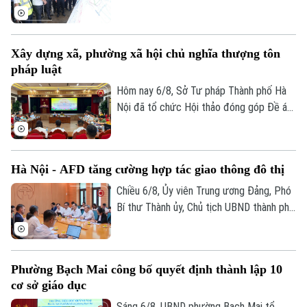
Trọng Đông, Trưởng Ban Chỉ đạo giải
phóng mặt bằng các dự án đầu tư trên
địa bàn thành phố Hà Nội, kiểm tra thực
Xây dựng xã, phường xã hội chủ nghĩa thượng tôn
địa một số hạng mục quan trọng.
pháp luật
Hôm nay 6/8, Sở Tư pháp Thành phố Hà
Nội đã tổ chức Hội thảo đóng góp Đề án
“Xây dựng văn hoá tuân thủ pháp luật
trong xây dựng xã, phường xã hội chủ
nghĩa trên địa bàn thành phố Hà Nội”.
Hà Nội - AFD tăng cường hợp tác giao thông đô thị
Chiều 6/8, Ủy viên Trung ương Đảng, Phó
Bí thư Thành ủy, Chủ tịch UBND thành phố
Hà Nội Vũ Đại Thắng đã tiếp Giám đốc Cơ
quan Phát triển Pháp (AFD) tại Việt Nam,
ông Julien Seillan, trao đổi về các dự án
Phường Bạch Mai công bố quyết định thành lập 10
đang triển khai và định hướng mở rộng
cơ sở giáo dục
hợp tác trong thời gian tới.
Sáng 6/8, UBND phường Bạch Mai tổ