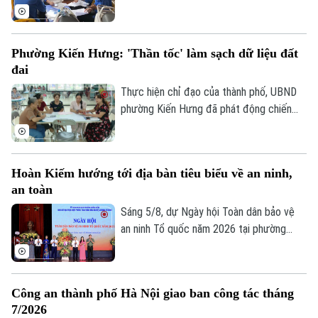
đang trong giai đoạn quyết định tiến độ.
Với một địa bàn rộng, đông dân cư, gần
19 ngàn thửa đất cần phải hoàn thiện dữ
Phường Kiến Hưng: 'Thần tốc' làm sạch dữ liệu đất
liệu, kế hoạch mà phường Hoàng Mai đề
đai
ra là đến 10/8 phải hoàn thành thu thập
dữ liệu tại 41 tổ dân phố đang đứng
Thực hiện chỉ đạo của thành phố, UBND
trước những thách thức không nhỏ.
phường Kiến Hưng đã phát động chiến
dịch cao điểm "45 ngày đêm" làm sạch dữ
liệu đất đai. Đây không chỉ là một kế
hoạch hành chính đơn thuần, mà là một
Hoàn Kiếm hướng tới địa bàn tiêu biểu về an ninh,
cuộc "tổng động viên" toàn diện nhằm
an toàn
chuẩn hóa, làm sạch và cập nhật cơ sở dữ
liệu quốc gia về đất đai trên địa bàn.
Sáng 5/8, dự Ngày hội Toàn dân bảo vệ
an ninh Tổ quốc năm 2026 tại phường
Hoàn Kiếm, Chủ tịch UBND thành phố Hà
Nội Vũ Đại Thắng yêu cầu địa phương
phát huy vị trí đặc biệt của địa bàn trung
Công an thành phố Hà Nội giao ban công tác tháng
tâm, phấn đấu trở thành hình mẫu của Thủ
7/2026
đô về an ninh, an toàn, kỷ cương, văn minh