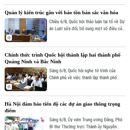
HĐND thành phố Trần Hợp Dũng đã tiếp
công dân định kỳ.
Quản lý kiến trúc gắn với bảo tồn bản sắc văn hóa
Chiều 6/8, Quốc hội thảo luận tại tổ về Dự
án Luật sửa đổi, bổ sung một số điều của
Luật Kiến trúc. Nhiều đại biểu đồng tình,
dự thảo Luật đã tập trung đổi mới công
tác quản lý hành nghề kiến trúc theo
Chính thức trình Quốc hội thành lập hai thành phố
hướng cắt giảm thủ tục hành chính,
Quảng Ninh và Bắc Ninh
chuyển mạnh từ tiền kiểm sang hậu kiểm
và đẩy mạnh chuyển đổi số.
Sáng 6/8, Quốc hội nghe tờ trình của
Chính phủ về việc thành lập thành phố
Quảng Ninh và thành phố Bắc Ninh.
Hà Nội đảm bảo tiến độ các dự án giao thông trọng
điểm
Sáng 6/8, Ủy viên Trung ương Đảng, Phó
Bí thư Thường trực Thành ủy Nguyễn