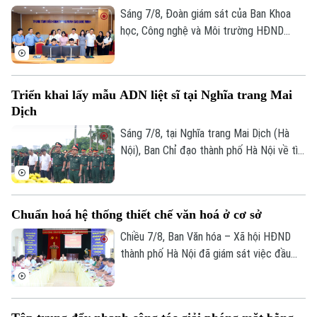
siêu dự án 162.000 tỷ đồng này.
Sáng 7/8, Đoàn giám sát của Ban Khoa
học, Công nghệ và Môi trường HĐND
thành phố Hà Nội giám sát tình hình thực
hiện công tác chuyển đổi số trên địa bàn
xã Quang Minh giai đoạn 2025-2026.
Triển khai lấy mẫu ADN liệt sĩ tại Nghĩa trang Mai
Dịch
Sáng 7/8, tại Nghĩa trang Mai Dịch (Hà
Nội), Ban Chỉ đạo thành phố Hà Nội về tìm
kiếm, quy tập và xác định danh tính hài
cốt liệt sĩ trang trọng tổ chức Lễ dâng
hương tưởng niệm và chính thức triển
Chuẩn hoá hệ thống thiết chế văn hoá ở cơ sở
khai công tác lấy mẫu hài cốt liệt sĩ chưa
xác định được thông tin để phục vụ giám
Chiều 7/8, Ban Văn hóa – Xã hội HĐND
định ADN.
thành phố Hà Nội đã giám sát việc đầu
tư, khai thác các thiết chế văn hóa, thể
thao trên địa bàn phường Kiến Hưng.