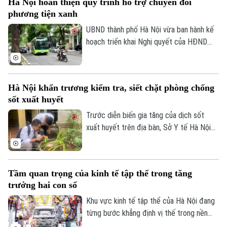
Hà Nội hoàn thiện quy trình hỗ trợ chuyển đổi
biệt bằng việc đầu tư nâng cấp hệ thống
phương tiện xanh
đê điều và thủy lợi, đảm bảo an toàn
phòng chống thiên tai trong mùa mưa lũ
UBND thành phố Hà Nội vừa ban hành kế
2026.
hoạch triển khai Nghị quyết của HĐND
Thành phố về hỗ trợ chuyển đổi phương
tiện giao thông đường bộ từ nhiên liệu
hóa thạch sang năng lượng sạch, đồng
Hà Nội khẩn trương kiểm tra, siết chặt phòng chống
thời khuyến khích người dân sử dụng giao
sốt xuất huyết
thông công cộng.
Trước diễn biến gia tăng của dịch sốt
xuất huyết trên địa bàn, Sở Y tế Hà Nội
vừa ban hành công văn khẩn yêu cầu các
xã, phường tăng cường triển khai các biện
pháp phòng, chống dịch. Ngành y tế cũng
Tầm quan trọng của kinh tế tập thể trong tăng
sẽ thành lập các đoàn kiểm tra, giám sát
trưởng hai con số
công tác phòng chống dịch tại 91 xã
phường.
Khu vực kinh tế tập thể của Hà Nội đang
từng bước khẳng định vị thế trong nền
kinh tế Thủ đô. Từ những HTX làng nghề