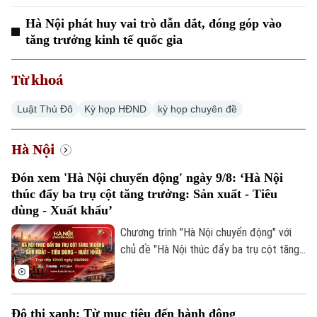
Hà Nội phát huy vai trò dẫn dắt, đóng góp vào
tăng trưởng kinh tế quốc gia
Từ khoá
Luật Thủ Đô
Kỳ họp HĐND
kỳ họp chuyên đề
Hà Nội
Đón xem 'Hà Nội chuyển động' ngày 9/8: ‘Hà Nội
thúc đẩy ba trụ cột tăng trưởng: Sản xuất - Tiêu
dùng - Xuất khẩu’
Chương trình "Hà Nội chuyển động" với
chủ đề "Hà Nội thúc đẩy ba trụ cột tăng
trưởng: Sản xuất - Tiêu dùng - Xuất khẩu"
sẽ phát sóng trực tiếp trên các nền tảng
của Cơ quan Báo và phát thanh, truyền
Đô thị xanh: Từ mục tiêu đến hành động