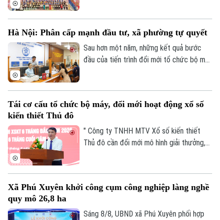
Di tích
2026 với chủ đề “Hào khí Thăng Long -
Dinh dưỡng
Bóng đá
Giải trí
Tinh hoa võ Việt”.
Hà Nội: Phân cấp mạnh đầu tư, xã phường tự quyết
Tư vấn sức khỏe
Quần vợt
Sau hơn một năm, những kết quả bước
Tin tức
Đã phát sóng
đầu của tiến trình đổi mới tổ chức bộ máy
Golf
và nâng cao hiệu lực, hiệu quả quản trị đã
Sao
cho thấy mô hình chính quyền địa phương
Điện ảnh
hai cấp không chỉ là sự thay đổi về cơ cấu
Tái cơ cấu tổ chức bộ máy, đổi mới hoạt động xổ số
tổ chức, mà là bước chuyển căn bản tổ
kiến thiết Thủ đô
Thời trang
chức lại không gian phát triển và tái cấu
trúc mô hình quản trị của thành phố Hà
" Công ty TNHH MTV Xổ số kiến thiết
Âm nhạc
Nội.
Thủ đô cần đổi mới mô hình giải thưởng,
kết hợp phương thức xổ số truyền thống
với công nghệ; đồng thời tái cơ cấu tổ
chức bộ máy, nâng cao thu nhập người lao
Xã Phú Xuyên khởi công cụm công nghiệp làng nghề
động, gia tăng đóng góp cho Thủ đô" - đó
quy mô 26,8 ha
là yêu cầu của Ủy viên Ban Thường vụ
Thành ủy, Phó Chủ tịch UBND TP Hà Nội
Sáng 8/8, UBND xã Phú Xuyên phối hợp