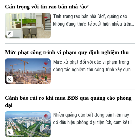
động rà soát, hoàn thiện hồ sơ theo quy
Cẩn trọng với tin rao bán nhà ‘ảo’
định để được hưởng đầy đủ quyền lợi.
Tình trạng rao bán nhà “ảo”, quảng cáo
không đúng thực tế xuất hiện nhiều trên
các nền tảng mạng xã hội và website rao
vặt khiến nhiều người mua nhà đối mặt với
rủi ro.
Mức phạt công trình vi phạm quy định nghiệm thu
Mức xử phạt đối với các vi phạm trong
công tác nghiệm thu công trình xây dựng
được quy định tại Nghị định 16/2022/NĐ-
CP của Chính phủ.
Cảnh báo rủi ro khi mua BĐS qua quảng cáo phóng
đại
Nhiều quảng cáo bất động sản hiện nay
có dấu hiệu phóng đại tiện ích, cam kết lợi
nhuận không thực tế, dễ khiến người mua
lầm tưởng rồi gánh chịu thiệt hại.