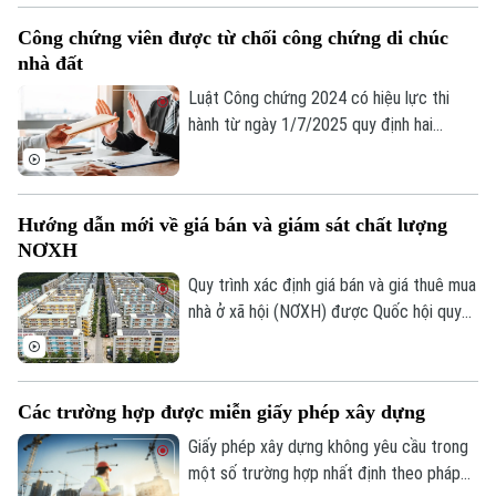
Công chứng viên được từ chối công chứng di chúc
nhà đất
Liên hệ đường dây nóng (bấm để gọi)
Luật Công chứng 2024 có hiệu lực thi
Tòa soạn
Tòa soạn
hành từ ngày 1/7/2025 quy định hai
trường hợp công chứng viên được từ
0865.116.699 (hotline)
0865.116.699
chối công chứng di chúc nhà đất.
Hướng dẫn mới về giá bán và giám sát chất lượng
NƠXH
Quy trình xác định giá bán và giá thuê mua
nhà ở xã hội (NƠXH) được Quốc hội quy
định rõ, nhấn mạnh vai trò tự chủ của chủ
đầu tư và tăng cường cơ chế giám sát từ
cơ quan quản lý Nhà nước.
Các trường hợp được miễn giấy phép xây dựng
Giấy phép xây dựng không yêu cầu trong
một số trường hợp nhất định theo pháp