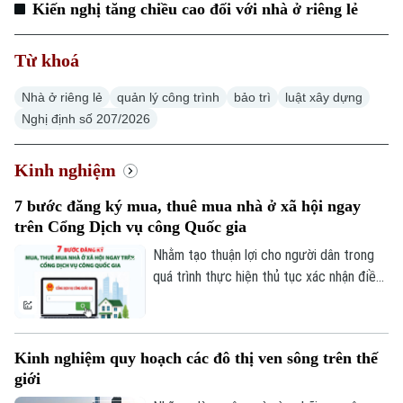
Kiến nghị tăng chiều cao đối với nhà ở riêng lẻ
Hà Nội
Hà Nội
Từ khoá
Chính trị
Nhịp sống Hà Nội
Thế giới
Nhà ở riêng lẻ
quản lý công trình
bảo trì
luật xây dựng
Xã hội
Nghị định số 207/2026
Người Hà Nội
Tin tức
Kinh tế
An ninh trật tự
Khoảnh khắc Hà Nội
Kinh nghiệm
Quân sự
Tin tức
Nhà đất
Công nghệ
7 bước đăng ký mua, thuê mua nhà ở xã hội ngay
Ẩm thực
Hồ sơ
trên Cổng Dịch vụ công Quốc gia
Cafe sáng
Tin tức
Tàu và Xe
Nhằm tạo thuận lợi cho người dân trong
Người Việt 4 phương
Tài chính Ngân hàng
quá trình thực hiện thủ tục xác nhận điều
Đầu tư
Ô tô
Giáo dục
kiện về nhà ở để được mua, thuê mua nhà
Doanh nghiệp
ở xã hội, Trung tâm Phục vụ hành chính
Căn hộ
Tàu
Tin tức
công thành phố Hà Nội hướng dẫn quy
Văn hóa
Kinh nghiệm quy hoạch các đô thị ven sông trên thế
Đất đai
trình nộp hồ sơ trực tuyến trên Cổng Dịch
Xe máy
giới
Tuyển sinh
vụ công Quốc gia với 7 bước đơn giản,
Tin tức
Sức khỏe