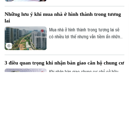
chính liên quan đến quyền sử dụng đất và
tài sản gắn liền với đất, từ ngày 1/6/2025.
Những lưu ý khi mua nhà ở hình thành trong tương
lai
Mua nhà ở hình thành trong tương lai sẽ
có nhiều lợi thế nhưng vẫn tiềm ẩn những
rủi ro.
3 điều quan trọng khi nhận bàn giao căn hộ chung cư
Khi nhận bàn giao chung cư chủ sở hữu
chung cư không nên bỏ qua những lưu ý
dưới đây để tránh phát sinh những thiệt
hại không đáng có.
Bốn khoản thuế, phí bắt buộc khi bán NƠXH sau
năm năm
Theo Luật Nhà ở 2023 quy định, bên mua,
thuê mua nhà ở xã hội được bán lại nhà ở