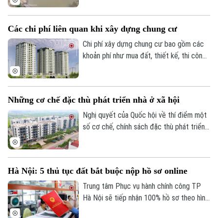
Giám đốc: VŨ MINH TUẤN
mục đích sử dụng là vi phạm pháp luật.
Phó Giám đốc: Nguyễn Kim Khiêm, Nguyễn Minh Đức, Nguyễn Thành Lợi
Các chi phí liên quan khi xây dựng chung cư
Chi phí xây dựng chung cư bao gồm các
khoản phí như mua đất, thiết kế, thi công
và các chi phí khác tùy thuộc vào quy mô
dự án, chất lượng vật liệu và vị trí xây
dựng.
Những cơ chế đặc thù phát triển nhà ở xã hội
Nghị quyết của Quốc hội về thí điểm một
số cơ chế, chính sách đặc thù phát triển
nhà ở xã hội có những nội dung nổi bật
sau đây.
Hà Nội: 5 thủ tục đất bắt buộc nộp hồ sơ online
Trung tâm Phục vụ hành chính công TP
Hà Nội sẽ tiếp nhận 100% hồ sơ theo hình
thức trực tuyến đối với 5 thủ tục hành