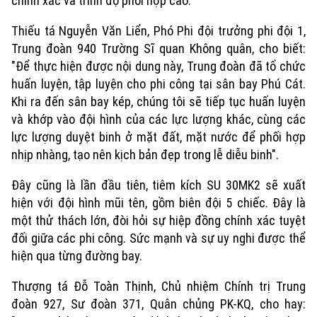
chính xác và trình độ phối hợp cao.
Thiếu tá Nguyễn Văn Liển, Phó Phi đội trưởng phi đội 1,
Trung đoàn 940 Trường Sĩ quan Không quân, cho biết:
"Để thực hiện được nội dung này, Trung đoàn đã tổ chức
huấn luyện, tập luyện cho phi công tại sân bay Phú Cát.
Khi ra đến sân bay kép, chúng tôi sẽ tiếp tục huấn luyện
và khớp vào đội hình của các lực lượng khác, cùng các
lực lượng duyệt binh ở mặt đất, mặt nước để phối hợp
nhịp nhàng, tạo nên kịch bản đẹp trong lễ diễu binh".
Đây cũng là lần đầu tiên, tiêm kích SU 30MK2 sẽ xuất
hiện với đội hình mũi tên, gồm biên đội 5 chiếc. Đây là
một thử thách lớn, đòi hỏi sự hiệp đồng chính xác tuyệt
đối giữa các phi công. Sức mạnh và sự uy nghi được thể
hiện qua từng đường bay.
Xu hướng
Thượng tá Đỗ Toàn Thịnh, Chủ nhiệm Chính trị Trung
đoàn 927, Sư đoàn 371, Quân chủng PK-KQ, cho hay: