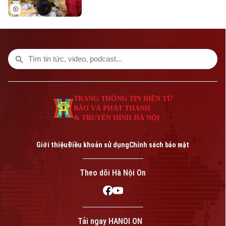
viên, mọi người đều cầm trên tay một
chiếc điện thoại thông minh. Nhưng thay
vì chỉ để lướt mạng xã hội hay xem những
đoạn video ngắn, chiếc điện thoại ấy giờ
đây có thể trở thành "tấm thẻ thư viện",
mở ra kho tàng tri thức chỉ sau một vài
thao tác chạm.
TRANG THÔNG TIN ĐIỆN TỬ
BÁO VÀ PHÁT THANH
& TRUYỀN HÌNH HÀ NỘI
Giới thiệu
Điều khoản sử dụng
Chính sách bảo mật
Theo dõi Hà Nội On
Tải ngay HANOI ON