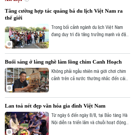
Tăng cường hợp tác quảng bá du lịch Việt Nam ra
thế giới
Trong bối cảnh ngành du lịch Việt Nam
đang duy trì đà tăng trưởng mạnh và đặt
mục tiêu đón khoảng 25 triệu lượt khách
quốc tế trong năm 2026, việc mở rộng
hợp tác với các đối tác có mạng lưới toàn
Buổi sáng ở làng nghề làm lồng chim Canh Hoạch
cầu được xem là giải pháp quan trọng để
nâng cao hiệu quả xúc tiến, quảng bá
Không phải ngẫu nhiên mà giới chơi chim
điểm đến.
cảnh trên cả nước thường nhắc đến cái
tên làng Vác, hay Canh Hoạch, mỗi khi tìm
Chuyên mục
một chiếc lồng đẹp. Từ lâu, nơi đây được
xem là một trong những cái nôi của nghề
Thời sự
Lan toả nét đẹp văn hóa gia đình Việt Nam
làm lồng chim ở Việt Nam. Mỗi sản phẩm
không chỉ đáp ứng nhu cầu nuôi chim mà
Từ ngày 6 đến ngày 8/8, tại Bảo tàng Hà
Hà Nội
Hà Nội
còn thể hiện trình độ chế tác, sự am hiểu
Nội diễn ra triển lãm và chuỗi hoạt động
tập tính của từng loài chim và óc thẩm mỹ
trải nghiệm văn hóa "Hương truyền tâm
Chính trị
Nhịp sống Hà Nội