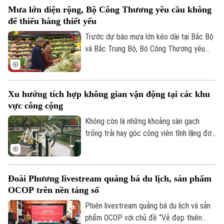
Mưa lớn diện rộng, Bộ Công Thương yêu cầu không
để thiếu hàng thiết yếu
Trước dự báo mưa lớn kéo dài tại Bắc Bộ
và Bắc Trung Bộ, Bộ Công Thương yêu
cầu toàn ngành chủ động ứng phó, bảo
đảm an toàn hồ chứa thủy điện, cung ứng
hàng hóa thiết yếu và xử lý nghiêm tình
Xu hướng tích hợp không gian vận động tại các khu
trạng đầu cơ, tăng giá trong thiên tai.
vực công cộng
Không còn là những khoảng sân gạch
trống trải hay góc công viên tĩnh lặng đơn
điệu, các không gian công cộng tại Thủ
đô đang trải qua cuộc dịch chuyển mạnh
Liên hệ đường dây nóng (bấm để gọi)
mẽ, khi tích hợp đa dạng tiện ích vận
Đoài Phương livestream quảng bá du lịch, sản phẩm
Tòa soạn
Tòa soạn
động thể thao.
OCOP trên nền tảng số
0865.116.699 (hotline)
0865.116.699
Phiên livestream quảng bá du lịch và sản
phẩm OCOP với chủ đề “Vẻ đẹp thiên