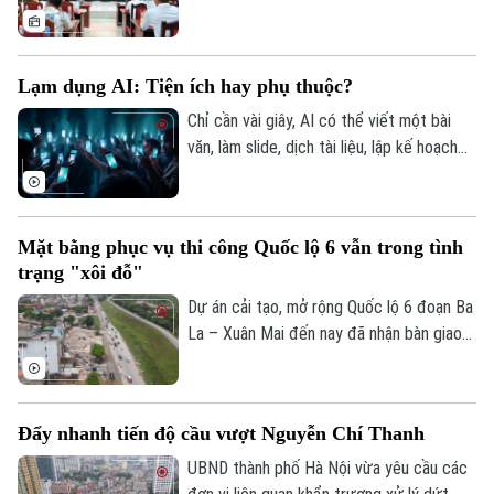
nhiên và không gian văn hóa xứ Đoài”
được UBND xã Đoài Phương tổ chức vào
20 giờ tối nay, ngày 5/8 trên các nền tảng
Lạm dụng AI: Tiện ích hay phụ thuộc?
số của địa phương.
Chỉ cần vài giây, AI có thể viết một bài
văn, làm slide, dịch tài liệu, lập kế hoạch
du lịch, thậm chí tư vấn tâm lý hay đưa ra
lời khuyên trong cuộc sống. Thế nhưng,
khi mọi câu hỏi đều dành cho AI, liệu
Mặt bằng phục vụ thi công Quốc lộ 6 vẫn trong tình
chúng ta có đang dần đánh mất khả năng
trạng "xôi đỗ"
tự tư duy? AI giúp con người thông minh
hơn hay đang khiến con người ngày càng
Dự án cải tạo, mở rộng Quốc lộ 6 đoạn Ba
phụ thuộc?
La – Xuân Mai đến nay đã nhận bàn giao
trên 105,3 hecta, đạt hơn 99,5%. Hiện chỉ
còn vướng mắc một số hộ dân thuộc
phường Yên Nghĩa và xã Xuân Mai.
Đẩy nhanh tiến độ cầu vượt Nguyễn Chí Thanh
UBND thành phố Hà Nội vừa yêu cầu các