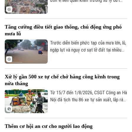
đơn vị liên quan khẩn trương xử lý dứt
điểm vướng mắc về mặt bằng, tăng
cường phối hợp thi công cầu vượt nút
giao Nguyễn Chí Thanh thuộc dự án
Tăng cường điều tiết giao thông, chủ động ứng phó
đường Vành đai 1, đoạn Hoàng Cầu - Voi
mưa lũ
Phục, để phấn đấu hoàn thành và thông
xe công trình trước ngày 31/12/2026.
Trước diễn biến phức tạp của mưa lớn, lũ,
ngập lụt và nguy cơ sạt lở đất tại nhiều
địa phương, Bộ Xây dựng vừa yêu cầu
các đơn vị trong ngành giao thông tăng
cường điều tiết giao thông, chủ động
Xử lý gần 500 xe tự chế chở hàng cồng kềnh trong
triển khai các phương án ứng phó nhằm
nửa tháng
bảo đảm an toàn cho người dân và
phương tiện.
Từ 15/7 đến 1/8/2026, CSGT Công an Hà
Nội đã tịch thu 86 xe tự sản xuất, lắp ráp
trái quy định, xử lý 242 trường hợp chở
hàng cồng kềnh và 135 trường hợp kéo
theo xe, vật trái quy định. Tổng số tiền xử
Thêm cơ hội an cư cho người lao động
phạt gần 243 triệu đồng, tạm giữ 8