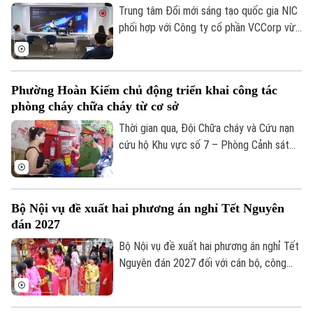
dự án xây dựng hệ thống xử lý nước thải
Trung tâm Đổi mới sáng tạo quốc gia NIC
Yên Xá. Nhiều hạng mục chưa đảm bảo an
phối hợp với Công ty cổ phần VCCorp vừa
toàn.
tổ chức họp báo công bố giải thưởng
Better Choice Awards 2026. Đây là giải
thưởng thường niên được tổ chức từ
Phường Hoàn Kiếm chủ động triển khai công tác
năm 2022 nhằm tôn vinh, khuyến khích, cổ
phòng cháy chữa cháy từ cơ sở
vũ những giá trị đổi mới sáng tạo áp dụng
trong đời sống thực phục vụ người tiêu
Thời gian qua, Đội Chữa cháy và Cứu nạn
dùng.
cứu hộ Khu vực số 7 – Phòng Cảnh sát
PCCC&CNCH – Công an thành phố Hà Nội
cùng Công an phường Hoàn Kiếm đã chủ
động triển khai nhiều giải pháp tăng
Bộ Nội vụ đề xuất hai phương án nghỉ Tết Nguyên
cường công tác phòng cháy, chữa cháy
đán 2027
và cứu nạn, cứu hộ (PCCC&CNCH) tại cơ
sở.
Bộ Nội vụ đề xuất hai phương án nghỉ Tết
Nguyên đán 2027 đối với cán bộ, công
chức, viên chức, gồm nghỉ 7 ngày hoặc
10 ngày liên tục.