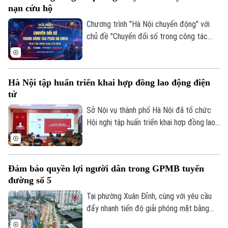
nạn cứu hộ
Chương trình "Hà Nội chuyển động" với
chủ đề "Chuyển đổi số trong công tác
phòng cháy chữa cháy và cứu nạn cứu hộ"
sẽ phát sóng trực tiếp trên các nền tảng
của Cơ quan Báo và phát thanh, truyền
Hà Nội tập huấn triển khai hợp đồng lao động điện
hình Hà Nội vào 19h hôm nay, ngày 5/8.
tử
Sở Nội vụ thành phố Hà Nội đã tổ chức
Hội nghị tập huấn triển khai hợp đồng lao
động điện tử trên địa bàn thành phố, với
Bản quyền thuộc về Cơ quan Báo và Phát thanh Truyền hình Hà Nội Giấy
sự tham, gia của đại diện Cục Tiền lương
phép số: Số 63/GP-TTDT, cấp ngày 10/05/2023
và Bảo hiểm xã hội, Bộ Nội vụ; Tập đoàn
Đảm bảo quyền lợi người dân trong GPMB tuyến
TRANG THÔNG TIN ĐIỆN TỬ
Bưu chính Viễn thông Việt Nam VNPT
đường số 5
cùng đông đảo doanh nghiệp trên địa bàn.
CỦA CƠ QUAN BÁO VÀ PHÁT THANH TRUYỀN HÌNH HÀ NỘI
Tại phường Xuân Đỉnh, cùng với yêu cầu
Số 3-5 Huỳnh Thúc Kháng-Phường Láng-Hà Nội
đẩy nhanh tiến độ giải phóng mặt bằng
tuyến đường số 5 kết nối Khu đô thị mới
Giám đốc: VŨ MINH TUẤN