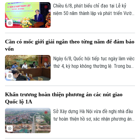
môi trường các sông nội đô như Tô Lịch,
Chiều 6/8, phát biểu chỉ đạo tại Lễ kỷ
Nhuệ và Đáy, đồng thời nâng cao khả năng
niệm 50 năm thành lập và phát triển Vườn
thích ứng với biến đổi khí hậu.
thú Hà Nội, Phó chủ tịch UBND thành phố
Hà Nội Trương Việt Dũng nhấn mạnh: Đây
không chỉ là dấu mốc để nhìn lại hành trình
Cần có mốc giới giải ngân theo từng năm để đảm bảo
xây dựng, mà còn mở ra chặng đường mới
vốn
với định hướng nơi đây sẽ trở thành một
không gian sinh thái, giáo dục và văn hóa
Ngày 6/8, Quốc hội tiếp tục ngày làm việc
giàu bản sắc của Thủ đô.
thứ 4, kỳ họp không thường lệ. Trong buổi
sáng, các đại biểu thảo luận tại tổ về chủ
trương đầu tư dự án vành đai 5 - vùng
Thủ đô. Tổng mức đầu tư dự án Vành đai
Khẩn trương hoàn thiện phương án các nút giao
5 - Vùng Thủ đô sơ bộ khoảng 288.268 tỷ
Quốc lộ 1A
đồng. Các đại biểu cho rằng cần có mốc
giới giải ngân theo từng năm, để đảm bảo
Sở Xây dựng Hà Nội vừa đề nghị nhà đầu
nguồn vốn cho dự án.
tư hoàn thiện hồ sơ, xác nhận phương án
tuyến các nút giao chính dọc đường Quốc
lộ 1A, tỷ lệ 1/500 thuộc Dự án đầu tư