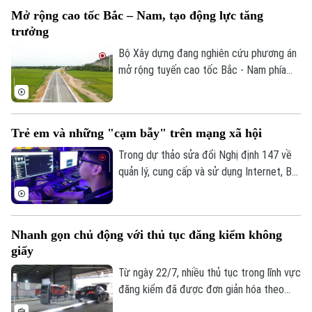
trục không gian Quốc lộ 1A gắn với chỉnh
Mở rộng cao tốc Bắc – Nam, tạo động lực tăng
trang và tái thiết đô thị theo phương
trưởng
thức đối tác công tư (PPP), loại hợp
đồng Xây dựng -Chuyển giao (BT).
Bộ Xây dựng đang nghiên cứu phương án
mở rộng tuyến cao tốc Bắc - Nam phía
Đông theo quy mô hoàn chỉnh; đồng thời,
tính toán phương án huy động nguồn lực
phù hợp nhằm bảo đảm tiến độ và hiệu
Trẻ em và những "cạm bẫy" trên mạng xã hội
quả đầu tư.
Trong dự thảo sửa đổi Nghị định 147 về
quản lý, cung cấp và sử dụng Internet, Bộ
Văn hóa, Thể thao và Du lịch đề xuất
không cho phép trẻ em dưới 16 tuổi bình
luận và chia sẻ nội dung trên mạng xã hội.
Nhanh gọn chủ động với thủ tục đăng kiểm không
Liệu đây có phải là giải pháp hiệu quả để
giấy
bảo vệ trẻ em trên không gian mạng? Hay
sẽ làm hạn chế quyền tham gia của các
Từ ngày 22/7, nhiều thủ tục trong lĩnh vực
Theo dõi Hà Nội On
em trong môi trường số?
đăng kiểm đã được đơn giản hóa theo
Thông tư 30/2026 của Bộ Xây dựng. Việc