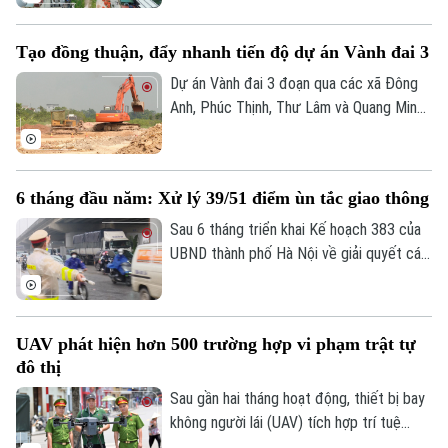
Tây Hồ Tây, chính quyền địa phương luôn
Phó Giám đốc: Nguyễn Kim Khiêm, Nguyễn Minh Đức, Nguyễn Thành Lợi
đặt việc bảo đảm quyền và lợi ích hợp
Tạo đồng thuận, đẩy nhanh tiến độ dự án Vành đai 3
pháp của người dân lên hàng đầu, tạo sự
đồng thuận để dự án được triển khai
Dự án Vành đai 3 đoạn qua các xã Đông
đúng tiến độ.
Anh, Phúc Thịnh, Thư Lâm và Quang Minh
đóng vai trò quan trọng trong việc tạo
động lực phát triển phía Bắc Hà Nội.
Đáng chú ý, thành phố vừa quyết định rút
6 tháng đầu năm: Xử lý 39/51 điểm ùn tắc giao thông
ngắn thời gian hoàn thành từ năm 2028
xuống quý III/2027. Hiện tại, xã Phúc
Sau 6 tháng triển khai Kế hoạch 383 của
Thịnh đang tập trung mọi nguồn lực để
UBND thành phố Hà Nội về giải quyết các
đẩy nhanh tiến độ, đồng thời cam kết bảo
điểm nghẽn và ùn tắc giao thông, nhiều
vệ tối đa quyền lợi người dân bị ảnh
chỉ tiêu quan trọng đã đạt kết quả tích
hưởng.
cực. Công tác tổ chức giao thông, ứng
UAV phát hiện hơn 500 trường hợp vi phạm trật tự
dụng công nghệ, xử lý vi phạm và điều
đô thị
hành giao thông tiếp tục được triển khai
đồng bộ, góp phần giảm áp lực ùn tắc
Sau gần hai tháng hoạt động, thiết bị bay
trên nhiều tuyến, nút giao trọng điểm.
không người lái (UAV) tích hợp trí tuệ
nhân tạo (AI) đã phát hiện hơn 500 trường