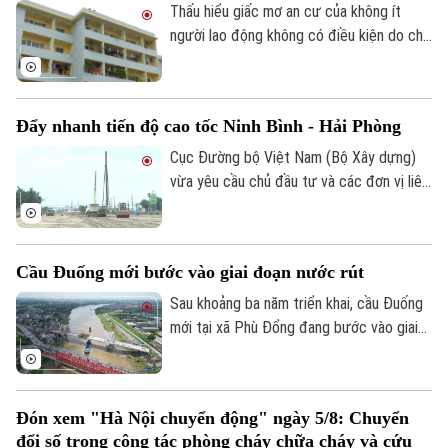
phương tiện.
Thấu hiểu giấc mơ an cư của không ít
người lao động không có điều kiện do chi
phí sinh hoạt đắt đỏ, thời gian qua, các
cấp chính quyền, tổ chức công đoàn và
doanh nghiệp đã triển khai nhiều chính
Đẩy nhanh tiến độ cao tốc Ninh Bình - Hải Phòng
sách, chương trình hỗ trợ về nhà ở, góp
phần từng bước hiện thực hóa ước mơ an
Cục Đường bộ Việt Nam (Bộ Xây dựng)
cư của người lao động.
vừa yêu cầu chủ đầu tư và các đơn vị liên
quan đẩy nhanh tiến độ dự án cao tốc
Ninh Bình - Hải Phòng đoạn qua tỉnh Ninh
Bình, đồng thời chủ động tìm nguồn vật
Cầu Đuống mới bước vào giai đoạn nước rút
liệu thay thế nhằm tránh nguy cơ chậm
tiến độ trong giai đoạn nước rút.
Sau khoảng ba năm triển khai, cầu Đuống
mới tại xã Phù Đổng đang bước vào giai
đoạn thi công quyết định khi nhịp chính
vượt sông chuẩn bị hợp long.
Đón xem "Hà Nội chuyển động" ngày 5/8: Chuyển
đổi số trong công tác phòng cháy chữa cháy và cứu