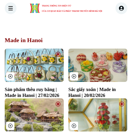
TRANG THÔNG TIN ĐIỆN TỬ
CỦA CƠ QUAN BÁO VÀ PHÁT THANH TRUYỀN HÌNH HÀ NỘI
THỜI SỰ
HÀ NỘI
THẾ GIỚI
KINH TẾ
NHÀ ĐẤT
Made in Hanoi
Sản phẩm thêu ruy băng |
Sắc giấy xoắn | Made in
Made in Hanoi | 27/02/2026
Hanoi | 20/02/2026