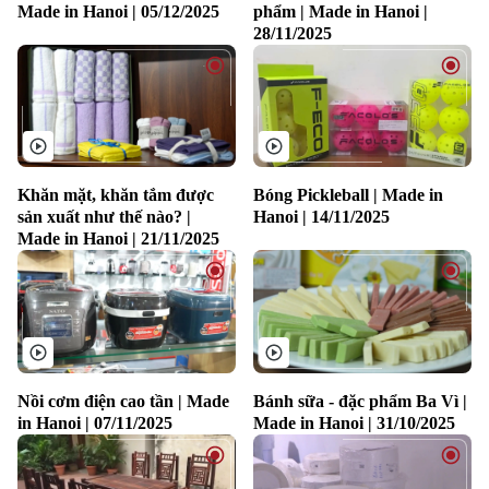
Made in Hanoi | 05/12/2025
phẩm | Made in Hanoi |
28/11/2025
Khăn mặt, khăn tắm được
Bóng Pickleball | Made in
sản xuất như thế nào? |
Hanoi | 14/11/2025
Chuyên mục
Made in Hanoi | 21/11/2025
Thời sự
Hà Nội
Hà Nội
Chính trị
Nhịp sống Hà Nội
Thế giới
Nồi cơm điện cao tần | Made
Bánh sữa - đặc phẩm Ba Vì |
in Hanoi | 07/11/2025
Made in Hanoi | 31/10/2025
Xã hội
Người Hà Nội
Tin tức
Kinh tế
An ninh trật tự