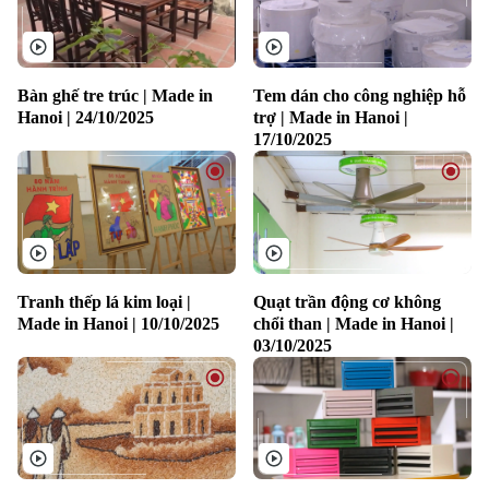
Khoảnh khắc Hà Nội
Quân sự
Tin tức
Nhà đất
Công nghệ
Ẩm thực
Hồ sơ
Cafe sáng
Tin tức
Tàu và Xe
Bàn ghế tre trúc | Made in
Tem dán cho công nghiệp hỗ
Người Việt 4 phương
Hanoi | 24/10/2025
trợ | Made in Hanoi |
Tài chính Ngân hàng
17/10/2025
Đầu tư
Ô tô
Giáo dục
Doanh nghiệp
Căn hộ
Tàu
Tin tức
Văn hóa
Đất đai
Xe máy
Tuyển sinh
Tin tức
Sức khỏe
Kinh nghiệm
Tranh thếp lá kim loại |
Quạt trần động cơ không
Thị trường
Hướng nghiệp
Made in Hanoi | 10/10/2025
chổi than | Made in Hanoi |
Làng nghề
Y tế
Thể thao
03/10/2025
Đánh giá
Di tích
Dinh dưỡng
Bóng đá
Giải trí
Tư vấn sức khỏe
Quần vợt
Tin tức
Đã phát sóng