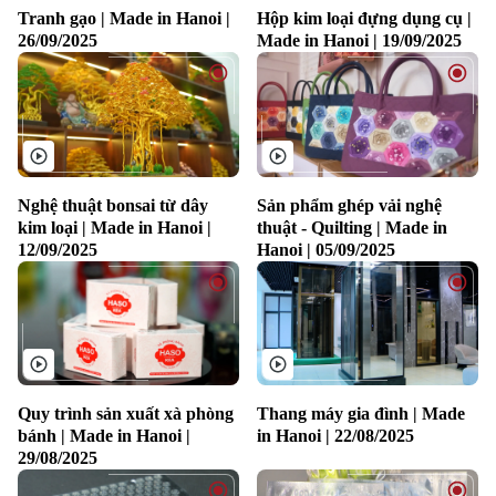
Golf
Tranh gạo | Made in Hanoi |
Hộp kim loại đựng dụng cụ |
Sao
26/09/2025
Made in Hanoi | 19/09/2025
Điện ảnh
Thời trang
Âm nhạc
Nghệ thuật bonsai từ dây
Sản phẩm ghép vải nghệ
kim loại | Made in Hanoi |
thuật - Quilting | Made in
12/09/2025
Hanoi | 05/09/2025
Quy trình sản xuất xà phòng
Thang máy gia đình | Made
bánh | Made in Hanoi |
in Hanoi | 22/08/2025
29/08/2025