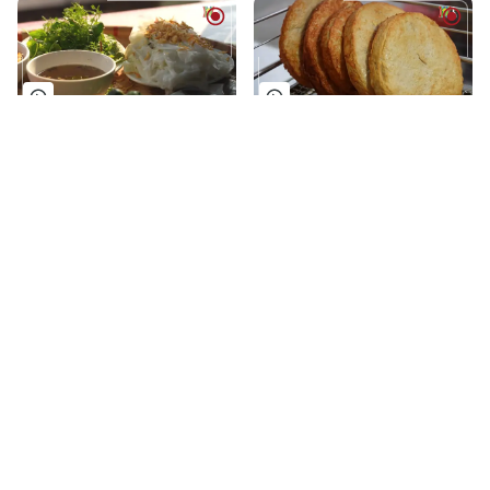
Bánh cuốn Thanh Trì | Made
Giò chả Ước Lễ | Made in
in Hanoi | 10/01/2025
Hanoi | 03/01/2025
Mứt tết truyền thống được
Bún Phú Đô | Made in Hanoi
sản xuất như thế nào? |
| 20/12/2024
Made in Hanoi | 27/12/2024