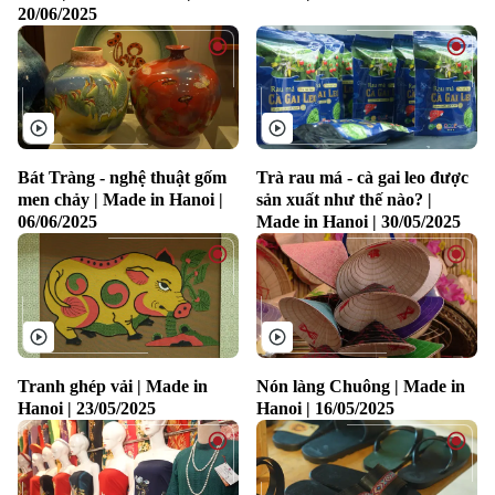
20/06/2025
Liên hệ đường dây nóng (bấm để gọi)
Bát Tràng - nghệ thuật gốm
Trà rau má - cà gai leo được
men chảy | Made in Hanoi |
sản xuất như thế nào? |
Tòa soạn
Tòa soạn
06/06/2025
Made in Hanoi | 30/05/2025
0865.116.699 (hotline)
0865.116.699
Tranh ghép vải | Made in
Nón làng Chuông | Made in
Hanoi | 23/05/2025
Hanoi | 16/05/2025