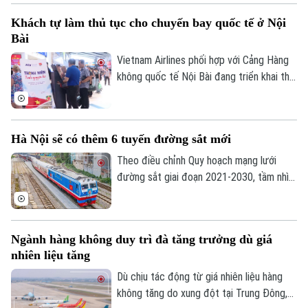
đánh dấu dự án chính thức bước vào giai
Khách tự làm thủ tục cho chuyến bay quốc tế ở Nội
đoạn thi công kết cấu ngầm.
Bài
Vietnam Airlines phối hợp với Cảng Hàng
không quốc tế Nội Bài đang triển khai thử
nghiệm hệ thống kiosk tự động tại sân
bay quốc tế Nội Bài. Theo đó, hành khách
có thể tự làm thủ tục, gửi hành lý ký gửi
Hà Nội sẽ có thêm 6 tuyến đường sắt mới
qua hệ thống sẽ rút ngắn quá trình làm thủ
tục, giảm thời gian chờ tại khu vực check-
Theo điều chỉnh Quy hoạch mạng lưới
in vào các khung giờ cao điểm.
đường sắt giai đoạn 2021-2030, tầm nhìn
đến năm 2050, khu vực Hà Nội sẽ có
thêm 4 tuyến đường sắt quốc gia và 2
tuyến tốc độ cao.
Ngành hàng không duy trì đà tăng trưởng dù giá
nhiên liệu tăng
Dù chịu tác động từ giá nhiên liệu hàng
Theo dõi Hà Nội On
không tăng do xung đột tại Trung Đông,