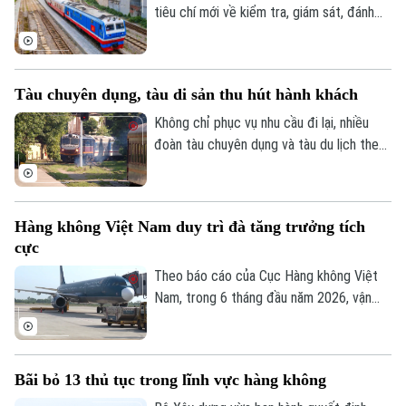
tiêu chí mới về kiểm tra, giám sát, đánh
giá và nghiệm thu chất lượng dịch vụ quản
lý, bảo trì kết cấu hạ tầng đường sắt quốc
gia.
Tàu chuyên dụng, tàu di sản thu hút hành khách
Không chỉ phục vụ nhu cầu đi lại, nhiều
đoàn tàu chuyên dụng và tàu du lịch theo
chủ đề đang trở thành sản phẩm trải
nghiệm, góp phần gia tăng lượng hành
khách, tạo động lực phát triển cho ngành
Hàng không Việt Nam duy trì đà tăng trưởng tích
đường sắt.
cực
Theo báo cáo của Cục Hàng không Việt
Nam, trong 6 tháng đầu năm 2026, vận
chuyển hành khách quốc tế đạt 26,2 triệu
khách đạt tăng 15,4% so với cùng kỳ năm
2025 và vận chuyển hành khách nội địa
Bãi bỏ 13 thủ tục trong lĩnh vực hàng không
đạt 18,7 triệu khách, tăng 0,3% so với