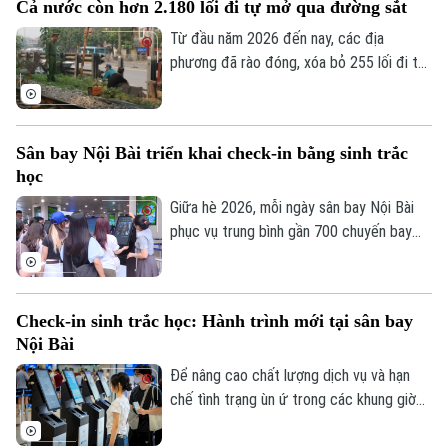
Cả nước còn hơn 2.180 lối đi tự mở qua đường sắt
km, bổ sung các tuyến kết nối và đầu tư
đường đôi trên một số đoạn để nâng cao
Từ đầu năm 2026 đến nay, các địa
hiệu quả khai thác.
phương đã rào đóng, xóa bỏ 255 lối đi tự
mở nguy hiểm qua đường sắt. Tuy nhiên,
cả nước vẫn còn hơn 2.180 lối đi tự mở
cần tiếp tục xóa bỏ để bảo đảm an toàn
Sân bay Nội Bài triển khai check-in bằng sinh trắc
giao thông.
học
Giữa hè 2026, mỗi ngày sân bay Nội Bài
phục vụ trung bình gần 700 chuyến bay
với hơn 100.000 lượt hành khách. Để nâng
cao chất lượng dịch vụ và hạn chế tình
trạng ùn ứ trong các khung giờ cao điểm,
Check-in sinh trắc học: Hành trình mới tại sân bay
Cảng Hàng không quốc tế Nội Bài đã đưa
Nội Bài
vào trang bị hệ thống Kiosk check-in bằng
sinh trắc học.
Để nâng cao chất lượng dịch vụ và hạn
chế tình trạng ùn ứ trong các khung giờ
cao điểm, Cảng Hàng không quốc tế Nội
Bài đã đưa vào trang bị hệ thống Kiosk