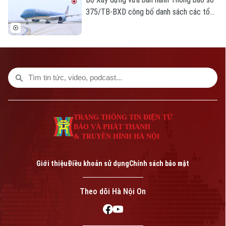
375/TB-BXD công bố danh sách các tổ
chức kinh doanh hàng hóa, dịch vụ hàng
không dân dụng phải thực hiện kê khai giá
từ tháng 7/2026 theo quy định của Luật
Giá, bảo đảm môi trường cạnh tranh lành
mạnh.
TRANG THÔNG TIN ĐIỆN TỬ
BÁO VÀ PHÁT THANH
& TRUYỀN HÌNH HÀ NỘI
Giới thiệu
Điều khoản sử dụng
Chính sách bảo mật
Theo dõi Hà Nội On