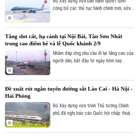
cùng kỳ năm 2025.
Bộ Xây dựng vừa ban hành quyết định
công bố các thủ tục hành chính mới, sửa
đổi, bổ sung và bãi bỏ trong lĩnh vực hàng
không. Đáng chú ý, có 13 thủ tục hành
chính chính thức được bãi bỏ.
Tăng slot cất, hạ cánh tại Nội Bài, Tân Sơn Nhất
trong cao điểm hè và lễ Quốc khánh 2/9
Nhằm đáp ứng nhu cầu đi lại tăng cao của
người dân, bắt đầu từ ngày hôm nay
Liên hệ đường dây nóng (bấm để gọi)
(15/7), Cục Hàng không Việt Nam đã
Tòa soạn
Tòa soạn
chính thức điều chỉnh tăng lượt cất, hạ
cánh tại hai sân bay lớn nhất cả nước là
0865.116.699 (hotline)
0865.116.699
Đề xuất rút ngắn tuyến đường sắt Lào Cai - Hà Nội -
Nội Bài và Tân Sơn Nhất.
Hải Phòng
Bộ Xây dựng vừa trình Thủ tướng Chính
phủ đề nghị báo cáo Quốc hội chấp thuận
điều chỉnh chủ trương đầu tư tuyến
đường sắt Lào Cai - Hà Nội - Hải Phòng,
theo hướng rút ngắn bớt tuyến chính 27