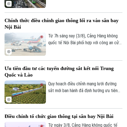
đường sắt đô thị Hà Nội cũng ghi nhận
Chuyên mục
những tín hiệu tích cực về hiệu quả hoạt
Thời sự
động. Trong 6 tháng đầu năm, Hanoi
Chính thức điều chỉnh giao thông lối ra vào sân bay
Metro đạt mức lợi nhuận cao nhất từ
Nội Bài
trước đến nay trong các kỳ báo cáo nửa
Hà Nội
Hà Nội
đầu năm.
Từ 7h sáng nay (3/8), Cảng Hàng không
quốc tế Nội Bài phối hợp với công an cửa
Chính trị
Nhịp sống Hà Nội
Thế giới
khẩu chính thức triển khai phương án phân
Xã hội
luồng giao thông mới tại khu vực tiếp cận
Người Hà Nội
Tin tức
nhà ga hành khách T1 và T2. Những điều
Kinh tế
Ưu tiên đầu tư các tuyến đường sắt kết nối Trung
An ninh trật tự
chỉnh ngay tại lối ra - vào sân bay này
Khoảnh khắc Hà Nội
Quốc và Lào
Quân sự
nhằm giảm ùn tắc và tối ưu hóa giao
Tin tức
Nhà đất
Công nghệ
thông.
Quy hoạch điều chỉnh mạng lưới đường
Ẩm thực
Hồ sơ
sắt mới ban hành đã định hướng ưu tiên
Cafe sáng
Tin tức
Tàu và Xe
đầu tư các tuyến đường kết nối với Trung
Người Việt 4 phương
Quốc và Lào trước năm 2030.
Tài chính Ngân hàng
Đầu tư
Ô tô
Giáo dục
Điều chỉnh tổ chức giao thông tại sân bay Nội Bài
Doanh nghiệp
Căn hộ
Tàu
Từ ngày 3/8, Cảng Hàng không quốc tế
Tin tức