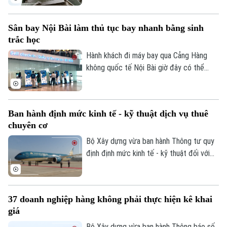
Bản quyền thuộc về Cơ quan Báo và Phát thanh Truyền hình Hà Nội Giấy
trương kiểm tra, rà soát các hạng mục
phép số: Số 63/GP-TTDT, cấp ngày 10/05/2023
công trình trên tuyến 2A Cát Linh – Hà
Sân bay Nội Bài làm thủ tục bay nhanh bằng sinh
Đông.
TRANG THÔNG TIN ĐIỆN TỬ
trắc học
CỦA CƠ QUAN BÁO VÀ PHÁT THANH TRUYỀN HÌNH HÀ NỘI
Hành khách đi máy bay qua Cảng Hàng
không quốc tế Nội Bài giờ đây có thể
Số 3-5 Huỳnh Thúc Kháng-Phường Láng-Hà Nội
hoàn tất xác thực sinh trắc học chỉ trong
Giám đốc: VŨ MINH TUẤN
vài giây, nhờ hệ thống kiosk biometric mới
Phó Giám đốc: Nguyễn Kim Khiêm, Nguyễn Minh Đức, Nguyễn Thành Lợi
được đưa vào khai thác tại Nhà ga T1.
Ban hành định mức kinh tế - kỹ thuật dịch vụ thuê
chuyên cơ
Bộ Xây dựng vừa ban hành Thông tư quy
định định mức kinh tế - kỹ thuật đối với
dịch vụ thuê chuyên cơ chính thức sử
dụng ngân sách Nhà nước, trong đó có
tính đến yếu tố tàu bay dự bị, có hiệu lực
37 doanh nghiệp hàng không phải thực hiện kê khai
từ ngày 16/8.
giá
Bộ Xây dựng vừa ban hành Thông báo số