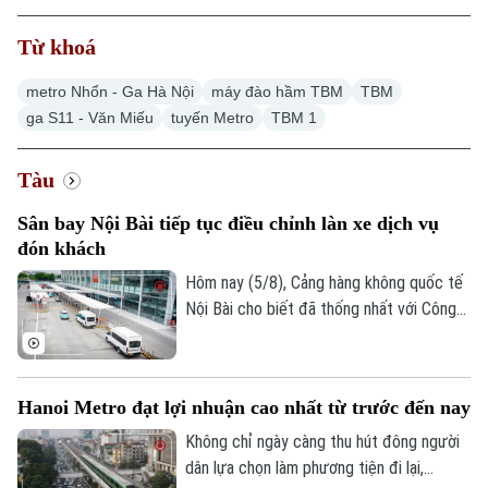
Từ khoá
metro Nhổn - Ga Hà Nội
máy đào hầm TBM
TBM
ga S11 - Văn Miếu
tuyến Metro
TBM 1
Tàu
Sân bay Nội Bài tiếp tục điều chỉnh làn xe dịch vụ
đón khách
Hôm nay (5/8), Cảng hàng không quốc tế
Nội Bài cho biết đã thống nhất với Công
an cửa khẩu điều chỉnh làn đón khách
dành cho xe dịch vụ tại nhà ga T1 sau khi
tiếp nhận phản ánh của hành khách về
Hanoi Metro đạt lợi nhuận cao nhất từ trước đến nay
những bất tiện.
Không chỉ ngày càng thu hút đông người
dân lựa chọn làm phương tiện đi lại,