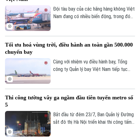
càng tăng của người dân.
Đội tàu bay của các hãng hàng không Việt
Nam đang có nhiều biến động, trong đó
Bamboo Airways là hãng thu hút sự chú ý
khi chỉ còn 3 tàu bay khai thác, giảm mạnh
so với giai đoạn cao điểm trước đây.
Tối ưu hoá vùng trời, điều hành an toàn gần 500.000
chuyến bay
Cùng với nhiệm vụ điều hành bay, Tổng
công ty Quản lý bay Việt Nam tiếp tục
đẩy mạnh các giải pháp tối ưu hóa vùng
trời và nâng cao năng lực khai thác.
Thi công tường vây ga ngầm đầu tiên tuyến metro số
5
Bắt đầu từ đêm 23/7, Ban Quản lý Đường
sắt đô thị Hà Nội triển khai thi công tấm
tường vây đầu tiên tại ga ngầm S3 của
tuyến Metro số 5 Văn Cao - Hòa Lạc,