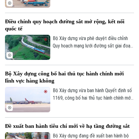
thị trường hàng không Việt Nam vẫn ghi
nhận tăng trưởng tích cực trong 6 tháng
đầu năm 2026 với hơn 45,4 triệu lượt hành
Điều chỉnh quy hoạch đường sắt mở rộng, kết nối
khách, tăng gần 10% so với cùng kỳ.
quốc tế
Bộ Xây dựng vừa phê duyệt điều chỉnh
Quy hoạch mạng lưới đường sắt giai đoạn
2021-2030, tầm nhìn đến năm 2050 với
định hướng mở rộng hệ thống đường sắt
quốc gia và tăng cường kết nối quốc tế.
Bộ Xây dựng công bố hai thủ tục hành chính mới
lĩnh vực hàng không
Bộ Xây dựng vừa ban hành Quyết định số
1169, công bố hai thủ tục hành chính mới
cùng nhiều nội dung sửa đổi, thay thế
trong lĩnh vực hàng không thuộc phạm vi
quản lý của Bộ.
Đề xuất ban hành tiêu chí mới về hạ tầng đường sắt
Bộ Xây dựng đang đề xuất ban hành bộ