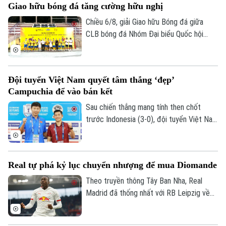
Giao hữu bóng đá tăng cường hữu nghị
triệu euro phụ phí tùy theo thành tích.
Chiều 6/8, giải Giao hữu Bóng đá giữa
CLB bóng đá Nhóm Đại biểu Quốc hội
khóa XVI, Đại học Bách khoa Hà Nội và
Tập đoàn T&T Group đã diễn ra trong
không khí sôi nổi, đoàn kết và thắm tình
Đội tuyển Việt Nam quyết tâm thắng ‘đẹp’
hữu nghị.
Campuchia để vào bán kết
Sau chiến thắng mang tính then chốt
trước Indonesia (3-0), đội tuyển Việt Nam
đặt một chân vào bán kết ASEAN Cup
2026. Thầy trò HLV Kim Sang Sik chỉ cần
một trận hòa là đi tiếp, nhưng họ muốn
Real tự phá kỷ lục chuyển nhượng để mua Diomande
làm nhiều hơn thế trước Campuchia, quyết
thắng đẹp đối thủ đã sớm bị loại để giành
Theo truyền thông Tây Ban Nha, Real
ngôi nhất bảng.
Madrid đã thống nhất với RB Leipzig về
phí chuyển nhượng. Trong đó có 144,5
triệu USD trả trước và 11,5 triệu USD phụ