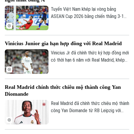
hạn đến năm 2031.
Tuyển Việt Nam khép lại vòng bảng
Theo dõi Hà Nội On
ASEAN Cup 2026 bằng chiến thắng 3-1
trước Campuchia trên sân Mỹ Đình. Đình
Bắc tỏa sáng với cú đúp, giúp thầy trò
HLV Kim Sang-sik giành trọn 3 điểm và
Vinicius Junior gia hạn hợp đồng với Real Madrid
tạo đà thuận lợi trước vòng bán kết.
Vinicius Jr đã chính thức ký hợp đồng mới
có thời hạn 6 năm với Real Madrid, khép
lại những đồn đoán về khả năng chuyển
đến Arsenal.
Real Madrid chính thức chiêu mộ thành công Yan
Diomande
Real Madrid đã chính thức chiêu mộ thành
công Yan Diomande từ RB Leipzig với
mức giá kỷ lục. Tổng giá trị thương vụ lên
tới 140 triệu euro, bao gồm 125 triệu
euro phí chuyển nhượng cố định và 15