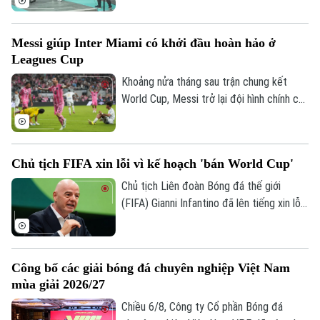
các CĐV chào đón như những người hùng.
Messi giúp Inter Miami có khởi đầu hoàn hảo ở
Leagues Cup
Khoảng nửa tháng sau trận chung kết
World Cup, Messi trở lại đội hình chính của
Inter Miami; anh lập tức ghi bàn với cú
đúp và 1 kiến tạo để vượt mốc 920 bàn
trong sự nghiệp, trong trận thắng San
Chủ tịch FIFA xin lỗi vì kế hoạch 'bán World Cup'
Luis (Mexico) tỷ số 4-2 vào sáng nay.
Chủ tịch Liên đoàn Bóng đá thế giới
(FIFA) Gianni Infantino đã lên tiếng xin lỗi
về nỗ lực bị chỉ trích là đáng hổ thẹn
nhằm thương mại hóa World Cup, nhưng
kiên quyết không từ chức.
Công bố các giải bóng đá chuyên nghiệp Việt Nam
mùa giải 2026/27
Chiều 6/8, Công ty Cổ phần Bóng đá