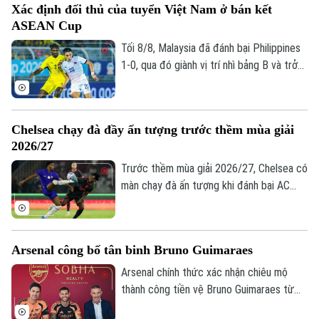
Xác định đối thủ của tuyển Việt Nam ở bán kết
ASEAN Cup
Tối 8/8, Malaysia đã đánh bại Philippines
1-0, qua đó giành vị trí nhì bảng B và trở
thành đối thủ của tuyển Việt Nam tại bán
kết ASEAN Cup 2026.
Chelsea chạy đà đầy ấn tượng trước thềm mùa giải
2026/27
Trước thềm mùa giải 2026/27, Chelsea có
màn chạy đà ấn tượng khi đánh bại AC
Milan 3-0 trong trận giao hữu. Kết quả này
giúp HLV Xabi Alonso có màn chuẩn bị
tích cực trước mùa giải mới khởi tranh
Arsenal công bố tân binh Bruno Guimaraes
vào ngày 25/8.
Arsenal chính thức xác nhận chiêu mộ
thành công tiền vệ Bruno Guimaraes từ
Newcastle United với mức phí 75 triệu