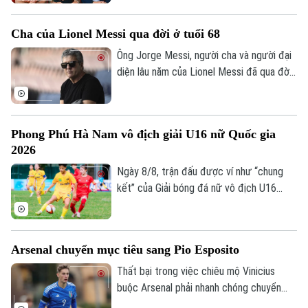
bảng. Tuyển thủ Brazil sẽ ký hợp đồng 4
năm, kèm tùy chọn gia hạn thêm một mùa,
Cha của Lionel Messi qua đời ở tuổi 68
qua đó trở thành mảnh ghép quan trọng
trong kế hoạch của HLV Mikel Arteta.
Ông Jorge Messi, người cha và người đại
diện lâu năm của Lionel Messi đã qua đời
ở tuổi 68 sau thời gian dài chống chọi với
bệnh tật. Theo truyền thông Argentina,
Jorge Messi qua đời vào khoảng 22h ngày
Phong Phú Hà Nam vô địch giải U16 nữ Quốc gia
7/8 tại một bệnh viện ở Rosario, quê nhà
Chuyên mục
2026
của gia đình.
Ngày 8/8, trận đấu được ví như “chung
Thời sự
kết” của Giải bóng đá nữ vô địch U16
Quốc gia 2026 đã khép lại với chiến thắng
Hà Nội
Hà Nội
tối thiểu dành cho Phong Phú Hà Nam
trước đối thủ được đánh giá cao là Hà
Chính trị
Arsenal chuyển mục tiêu sang Pio Esposito
Nhịp sống Hà Nội
Nội.
Thế giới
Thất bại trong việc chiêu mộ Vinicius
Xã hội
Người Hà Nội
buộc Arsenal phải nhanh chóng chuyển
Tin tức
Kinh tế
hướng sang các mục tiêu khác trên thị
An ninh trật tự