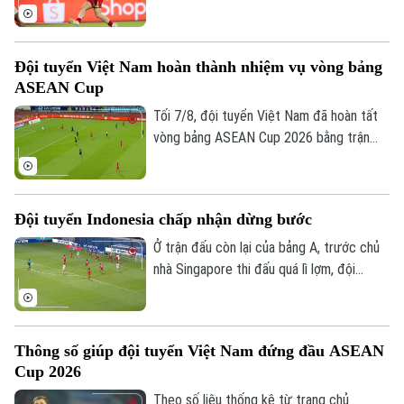
Đình Bắc tạm thời độc chiếm vị trí số 1
Golf
Sao
trong danh sách ghi bàn ASEAN Cup
2026.
Đội tuyển Việt Nam hoàn thành nhiệm vụ vòng bảng
Điện ảnh
ASEAN Cup
Thời trang
Tối 7/8, đội tuyển Việt Nam đã hoàn tất
vòng bảng ASEAN Cup 2026 bằng trận
Âm nhạc
đấu tiếp đón Campuchia. Trong lần thứ 2
được thi đấu trên sân nhà từ đầu giải,
thầy trò huấn luyện viên Kim Sang Sik mới
Đội tuyển Indonesia chấp nhận dừng bước
có được niềm vui trọn vẹn ở Mỹ Đình.
Ở trận đấu còn lại của bảng A, trước chủ
nhà Singapore thi đấu quá lì lợm, đội
tuyển Indonesia dù có bàn dẫn trước
nhưng chung cuộc vẫn bị cầm chân. Kết
quả này là không đủ để giúp đội bóng xứ
Thông số giúp đội tuyển Việt Nam đứng đầu ASEAN
vạn đảo vào bán kết.
Cup 2026
Theo số liệu thống kê từ trang chủ