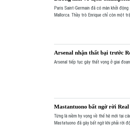
Paris Saint-Germain đã có màn khởi động 
Mallorca. Thầy trò Enrique chỉ còn một tr
Siêu cúp châu Âu gặp Aston Villa vào ngà
Arsenal nhận thất bại trước R
Arsenal tiếp tục gây thất vọng ở giai đoạn 
Mastantuono bất ngờ rời Rea
Từng là niềm hy vọng về thế hệ mới tại câ
Mastatuono đã gây bất ngờ khi phải rời 