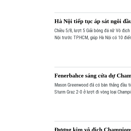
Hà Nội tiếp tục áp sát ngôi đầ
Chiều 5/8, lượt 5 Giải bóng đá nữ Vô địc
Nội trước TP.HCM, giúp Hà Nội có 10 điể
do kém chỉ số phụ, tiếp tục tạo nên cuộc
Fenerbahce sáng cửa dự Cha
Mason Greenwood đã có bàn thắng đầu ti
Sturm Graz 2-0 ở lượt đi vòng loại Champi
tới vòng play-off Champions League.
Đương kim vô địch Champions