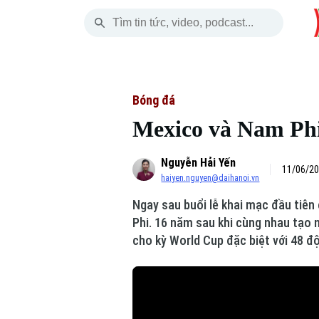
Thứ Năm
THỜI SỰ
HÀ NỘI
THẾ GIỚI
06 Tháng 08, 2026
Hà Nội
Nhịp sống Hà Nộ
Tin tức
Bóng đá
Mexico và Nam Phi
Chính trị
Người Hà Nội
Quân s
Nguyễn Hải Yến
Xã hội
Khoảnh khắc Hà 
Hồ sơ
11/06/20
haiyen.nguyen@daihanoi.vn
An ninh trật tự
Ẩm thực
Người V
Ngay sau buổi lễ khai mạc đầu tiê
Phi. 16 năm sau khi cùng nhau tạo 
Công nghệ
cho kỳ World Cup đặc biệt với 48 độ
Skip Ad