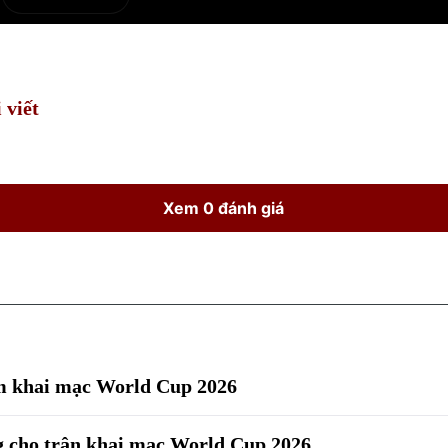
e
Current
Duration
Time
 viết
Xem 0 đánh giá
êm khai mạc World Cup 2026
g cho trận khai mạc World Cup 2026