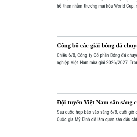
hổ thẹn nhằm thương mại hóa World Cup, 
Công bố các giải bóng đá chu
Chiều 6/8, Công ty Cổ phần Bóng đá chuy
nghiệp Việt Nam mùa giải 2026/2027. Tron
chính thức cho giải V.League 1 mùa giải n
Đội tuyển Việt Nam sẵn sàng 
Sau cuộc họp báo vào sáng 6/8, cuối giờ 
Quốc gia Mỹ Đình để làm quen sân đấu chí
bừng trước Indonesia ngay trên sân khách