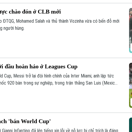
ược chào đón ở CLB mới
áo ĐTQG, Mohamed Salah và thủ thành Vozinha vừa có bến đỗ mới
g người hùng.
ởi đầu hoàn hảo ở Leagues Cup
 Cup, Messi trở lại đội hình chính của Inter Miami; anh lập tức
 mốc 920 bàn trong sự nghiệp, trong trận thắng San Luis (Mexico)
oạch 'bán World Cup'
Gianni Infantino đã lên tiếng xin lỗi về nỗ lực bị chỉ trích là đáng