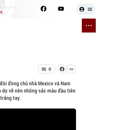
I
E
THỂ THAO
GIẢI TRÍ
ĐÃ PHÁT SÓNG
Bóng đá
Tin tức
ỡng
Quần vợt
Sao
sức khỏe
Golf
Điện ảnh
0
Thời trang
a đội đồng chủ nhà Mexico và Nam
nh dự vẽ nên những sắc màu đầu tiên
Âm nhạc
trắng tay.