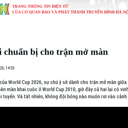
TRANG THÔNG TIN ĐIỆN TỬ
CỦA CƠ QUAN BÁO VÀ PHÁT THANH TRUYỀN HÌNH HÀ NỘ
KINH TẾ
NHÀ ĐẤT
TÀU VÀ XE
GIÁO DỤC
VĂN HÓA
SỨC KHỎ
i
Tin tức
Tin tức
Ô tô
Tin tức
Tin tức
Y tế
 chuẩn bị cho trận mở màn
ự
Cafe sáng
Đầu tư
Tàu
Tuyển sinh
Làng nghề
Dinh dư
Nội
Tài chính Ngân hàng
Căn hộ
Xe máy
Hướng nghiệp
Di tích
Tư vấn 
26, 14:55
iệt 4 phương
Doanh nghiệp
Đất đai
Thị trường
n của World Cup 2026, sự chú ý sẽ dành cho trận mở màn giữ
nên màn khai cuộc ở World Cup 2010, giờ đây cả hai lại có vi
Kinh nghiệm
Đánh giá
i tuyển. Và tất nhiên, không đội bóng nào muốn rơi vào cảnh 