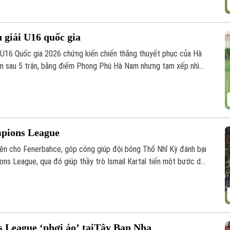
u giải U16 quốc gia
h U16 Quốc gia 2026 chứng kiến chiến thắng thuyết phục của Hà
m sau 5 trận, bằng điểm Phong Phú Hà Nam nhưng tạm xếp nhì
 đua hấp dẫn ở nhóm đầu bảng.
mpions League
ên cho Fenerbahce, góp công giúp đội bóng Thổ Nhĩ Kỳ đánh bại
ons League, qua đó giúp thầy trò Ismail Kartal tiến một bước dài
 League ‘phơi áo’ tạiTây Ban Nha