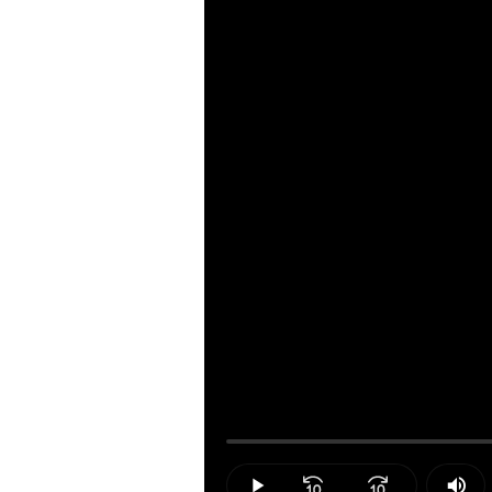
Loaded
:
0.00%