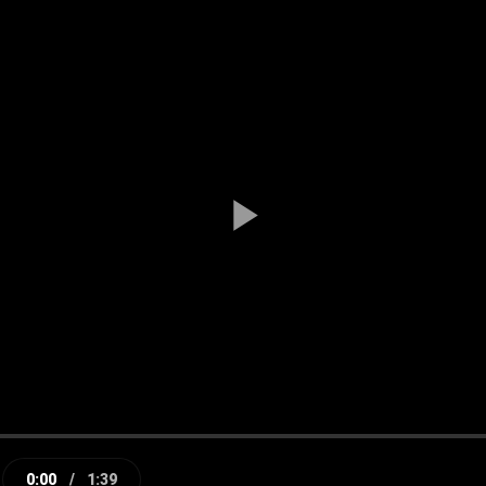
Play
Video
0:00
/
1:39