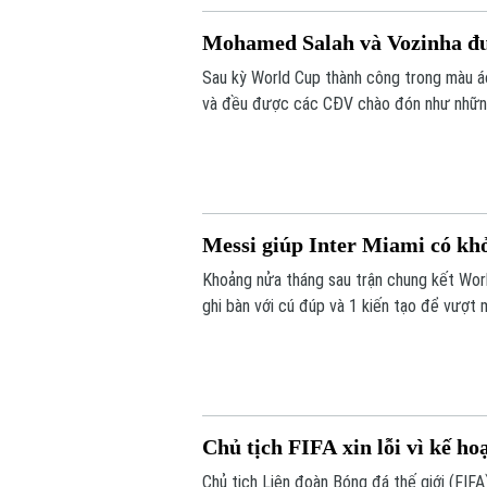
Mohamed Salah và Vozinha đ
Sau kỳ World Cup thành công trong màu 
và đều được các CĐV chào đón như nhữn
Messi giúp Inter Miami có kh
Khoảng nửa tháng sau trận chung kết World
ghi bàn với cú đúp và 1 kiến tạo để vượt
tỷ số 4-2 vào sáng nay.
Chủ tịch FIFA xin lỗi vì kế h
Chủ tịch Liên đoàn Bóng đá thế giới (FIFA) 