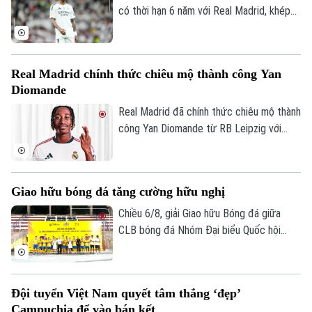
có thời hạn 6 năm với Real Madrid, khép
lại những đồn đoán về khả năng chuyển
đến Arsenal.
Real Madrid chính thức chiêu mộ thành công Yan
Diomande
Real Madrid đã chính thức chiêu mộ thành
công Yan Diomande từ RB Leipzig với
mức giá kỷ lục. Tổng giá trị thương vụ lên
tới 140 triệu euro, bao gồm 125 triệu
euro phí chuyển nhượng cố định và 15
Giao hữu bóng đá tăng cường hữu nghị
triệu euro phụ phí tùy theo thành tích.
Chiều 6/8, giải Giao hữu Bóng đá giữa
CLB bóng đá Nhóm Đại biểu Quốc hội
khóa XVI, Đại học Bách khoa Hà Nội và
Tập đoàn T&T Group đã diễn ra trong
không khí sôi nổi, đoàn kết và thắm tình
Đội tuyển Việt Nam quyết tâm thắng ‘đẹp’
hữu nghị.
Campuchia để vào bán kết