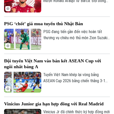
mượn Ronald Araujo từ Barca. Đội bóng
Quần vợt
Tin tức
Đã phát sóng
nước Anh sẽ chịu toàn bộ tiền lương của
Golf
trung vệ người Uruguay và được cài điều
Sao
khoản mua đứt nhưng không bắt buộc.
PSG ‘chốt’ giá mua tuyển thủ Nhật Bản
Điện ảnh
PSG đang tiến gần đến việc hoàn tất
thương vụ chiêu mộ thủ môn Zion Suzuki
Thời trang
từ Parma và dự kiến chi khoảng 36 triệu
euro để đưa Suzuki về sân Parc des
Âm nhạc
Princes. Thủ môn người Nhật Bản cũng
Đội tuyển Việt Nam vào bán kết ASEAN Cup với
được cho là đồng ý ký hợp đồng có thời
ngôi nhất bảng A
hạn đến năm 2031.
Tuyển Việt Nam khép lại vòng bảng
ASEAN Cup 2026 bằng chiến thắng 3-1
trước Campuchia trên sân Mỹ Đình. Đình
Bắc tỏa sáng với cú đúp, giúp thầy trò
HLV Kim Sang-sik giành trọn 3 điểm và
Vinicius Junior gia hạn hợp đồng với Real Madrid
tạo đà thuận lợi trước vòng bán kết.
Vinicius Jr đã chính thức ký hợp đồng mới