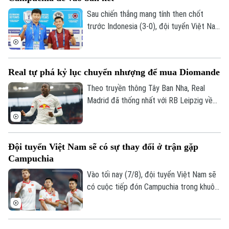
Sau chiến thắng mang tính then chốt
trước Indonesia (3-0), đội tuyển Việt Nam
đặt một chân vào bán kết ASEAN Cup
Theo dõi Hà Nội On
2026. Thầy trò HLV Kim Sang Sik chỉ cần
một trận hòa là đi tiếp, nhưng họ muốn
Real tự phá kỷ lục chuyển nhượng để mua Diomande
làm nhiều hơn thế trước Campuchia, quyết
thắng đẹp đối thủ đã sớm bị loại để giành
Theo truyền thông Tây Ban Nha, Real
ngôi nhất bảng.
Madrid đã thống nhất với RB Leipzig về
phí chuyển nhượng. Trong đó có 144,5
triệu USD trả trước và 11,5 triệu USD phụ
phí, trở thành bản hợp đồng kỷ lục của
Đội tuyển Việt Nam sẽ có sự thay đổi ở trận gặp
CLB.
Campuchia
Vào tối nay (7/8), đội tuyển Việt Nam sẽ
có cuộc tiếp đón Campuchia trong khuôn
khổ lượt trận cuối cùng vòng bảng ASEAN
Cup 2026. Ở buổi họp báo trước trận vào
ngày 6/8, HLV Kim Sang Sik đã tiết lộ sẽ