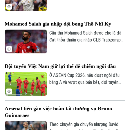
Vinicius, nhằm nối lại đàm phán gia hạn với
CỦA CƠ QUAN BÁO VÀ PHÁT THANH TRUYỀN HÌNH HÀ NỘI
ngôi sao người Brazil.
Số 3-5 Huỳnh Thúc Kháng-Phường Láng-Hà Nội
Mohamed Salah gia nhập đội bóng Thổ Nhĩ Kỳ
Giám đốc: VŨ MINH TUẤN
Cầu thủ Mohamed Salah được cho là đã
Phó Giám đốc: Nguyễn Kim Khiêm, Nguyễn Minh Đức, Nguyễn Thành Lợi
đạt thỏa thuận gia nhập CLB Trabzonspor
theo dạng chuyển nhượng tự do sau khi
chia tay Liverpool vào cuối mùa giải
2025/26.
Đội tuyển Việt Nam giữ lợi thế để chiếm ngôi đầu
Ở ASEAN Cup 2026, nếu đoạt ngôi đầu
bảng A và vượt qua bán kết, đội tuyển
Việt Nam sẽ đá trận chung kết lượt về
trên sân nhà Mỹ Đình. Mục tiêu đầu tiên là
ngôi đầu đã ở rất gần thầy trò HLV Kim
Arsenal tiến gần việc hoàn tất thương vụ Bruno
Sang Sik, khi chúng ta có những lợi thế rõ
Guimaraes
ràng trước lượt trận cuối vòng bảng với
Campuchia sau đây 2 ngày.
Theo chuyên gia chuyển nhượng David