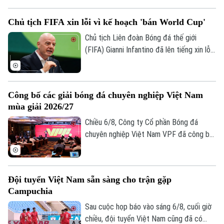
đúp và 1 kiến tạo để vượt mốc 920 bàn
trong sự nghiệp, trong trận thắng San
Chủ tịch FIFA xin lỗi vì kế hoạch 'bán World Cup'
Luis (Mexico) tỷ số 4-2 vào sáng nay.
Chủ tịch Liên đoàn Bóng đá thế giới
(FIFA) Gianni Infantino đã lên tiếng xin lỗi
về nỗ lực bị chỉ trích là đáng hổ thẹn
nhằm thương mại hóa World Cup, nhưng
kiên quyết không từ chức.
Công bố các giải bóng đá chuyên nghiệp Việt Nam
mùa giải 2026/27
Liên hệ đường dây nóng (bấm để gọi)
Chiều 6/8, Công ty Cổ phần Bóng đá
Tòa soạn
Tòa soạn
chuyên nghiệp Việt Nam VPF đã công bố
các giải bóng đá chuyên nghiệp Việt Nam
0865.116.699 (hotline)
0865.116.699
mùa giải 2026/2027. Trong đó, được quan
tâm nhất là lễ bốc thăm và xếp lịch thi
Đội tuyển Việt Nam sẵn sàng cho trận gặp
đấu chính thức cho giải V.League 1 mùa
Campuchia
giải năm nay.
Sau cuộc họp báo vào sáng 6/8, cuối giờ
chiều, đội tuyển Việt Nam cũng đã có