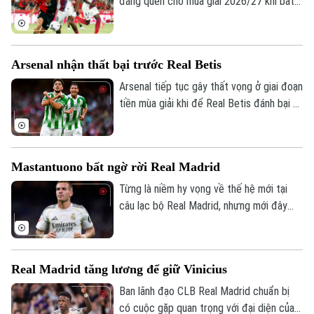
đáng quên cho mùa giải 2026/27 khi bất
ngờ thua 0-3 trước Mallorca. Thầy trò
Enrique chỉ còn một trận giao hữu để
hoàn thiện đội hình trước khi bước vào
Arsenal nhận thất bại trước Real Betis
trận tranh Siêu cúp châu Âu gặp Aston
Villa vào ngày 12/8.
Arsenal tiếp tục gây thất vọng ở giai đoạn
tiền mùa giải khi để Real Betis đánh bại 3-
1 tại Dublin.
Mastantuono bất ngờ rời Real Madrid
Từng là niềm hy vọng về thế hệ mới tại
câu lạc bộ Real Madrid, nhưng mới đây
cầu thủ người Argentina Mastatuono đã
gây bất ngờ khi phải rời đội bóng Hoàng
gia Tây Ban Nha theo dạng cho mượn.
Bản quyền thuộc về Cơ quan Báo và Phát thanh Truyền hình Hà Nội Giấy
Real Madrid tăng lương để giữ Vinicius
phép số: Số 63/GP-TTDT, cấp ngày 10/05/2023
Ban lãnh đạo CLB Real Madrid chuẩn bị
TRANG THÔNG TIN ĐIỆN TỬ
có cuộc gặp quan trọng với đại diện của