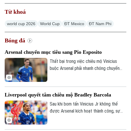
Từ khoá
world cup 2026
World Cup
ĐT Mexico
ĐT Nam Phi
Bóng đá
Arsenal chuyển mục tiêu sang Pio Esposito
Thất bại trong việc chiêu mộ Vinicius
buộc Arsenal phải nhanh chóng chuyển
hướng sang các mục tiêu khác trên thị
trường chuyển nhượng khi đội chủ sân
Emirates đang dành sự quan tâm đặc biệt
Liverpool quyết tâm chiêu mộ Bradley Barcola
cho chân sút đầy tiềm năng Pio Esposito,
tạo ra cuộc cạnh tranh khốc liệt với Man
Sau khi bom tấn Vinicius Jr không thể
Utd mùa hè năm nay.
được Arsenal kích hoạt thành công, sự
chú ý ở nước Anh dồn về Liverpool với
con số 115 triệu euro họ sẵn sàng bỏ ra