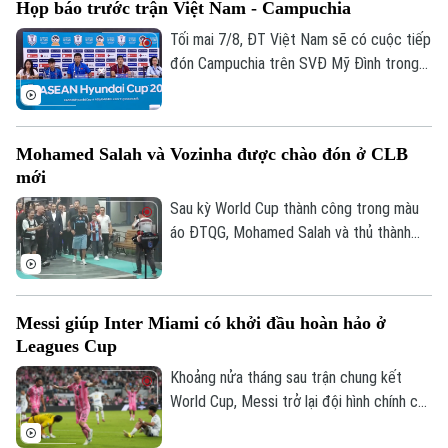
Họp báo trước trận Việt Nam - Campuchia
có những sự điều chỉnh một số vị trí
trong đội hình đội tuyển Việt Nam, nhưng
Tối mai 7/8, ĐT Việt Nam sẽ có cuộc tiếp
vẫn hướng tới chiến thắng trước
đón Campuchia trên SVĐ Mỹ Đình trong
Campuchia.
khuôn khổ lượt cuối vòng bảng ASEAN
Cup 2026. Sáng 6/8, hai đội cũng đã có
cuộc họp báo để chia sẻ thông tin trước
Mohamed Salah và Vozinha được chào đón ở CLB
trận.
mới
Sau kỳ World Cup thành công trong màu
áo ĐTQG, Mohamed Salah và thủ thành
Vozinha vừa có bến đỗ mới và đều được
các CĐV chào đón như những người hùng.
Messi giúp Inter Miami có khởi đầu hoàn hảo ở
Leagues Cup
Khoảng nửa tháng sau trận chung kết
World Cup, Messi trở lại đội hình chính của
Inter Miami; anh lập tức ghi bàn với cú