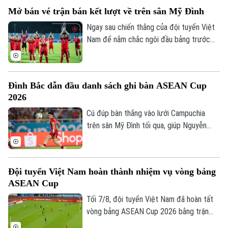
để chiêu mộ Bradley Barcola.
Mở bán vé trận bán kết lượt về trên sân Mỹ Đình
Ngay sau chiến thắng của đội tuyển Việt
Nam để nắm chắc ngôi đầu bảng trước
Campuchia, Liên đoàn Bóng đá Việt Nam
(VFF) đã thông báo kế hoạch bán vé trận
bán kết lượt về ASEAN Hyundai Cup 2026
Đình Bắc dẫn đầu danh sách ghi bàn ASEAN Cup
của đội tuyển Việt Nam trên sân Mỹ Đình.
2026
Ngay từ chiều 8/8, người hâm mộ đã có
thể mua vé.
Cú đúp bàn thắng vào lưới Campuchia
Chuyên mục
trên sân Mỹ Đình tối qua, giúp Nguyễn
Đình Bắc tạm thời độc chiếm vị trí số 1
Thời sự
trong danh sách ghi bàn ASEAN Cup
2026.
Đội tuyển Việt Nam hoàn thành nhiệm vụ vòng bảng
Hà Nội
Hà Nội
ASEAN Cup
Chính trị
Tối 7/8, đội tuyển Việt Nam đã hoàn tất
Nhịp sống Hà Nội
Thế giới
vòng bảng ASEAN Cup 2026 bằng trận
Xã hội
đấu tiếp đón Campuchia. Trong lần thứ 2
Người Hà Nội