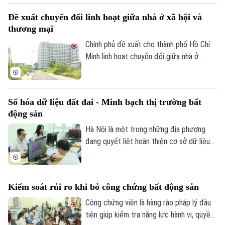
khoảng 41.600 căn hộ.
Đề xuất chuyển đổi linh hoạt giữa nhà ở xã hội và
thương mại
Chính phủ đề xuất cho thành phố Hồ Chí
Minh linh hoạt chuyển đổi giữa nhà ở
thương mại, nhà xã hội và tái định cư
nhằm đáp ứng nhu cầu thực tế của người
dân. Đây là nội dung tại dự án Luật Phát
Số hóa dữ liệu đất đai - Minh bạch thị trường bất
triển đô thị được Chính phủ trình Ủy ban
động sản
Thường vụ Quốc hội, sáng 28/7.
Hà Nội là một trong những địa phương
đang quyết liệt hoàn thiện cơ sở dữ liệu
về đất đai với mục tiêu phải hoàn thành
chuẩn hóa dữ liệu trước ngày 30/8/2026.
Việc mỗi bất động sản (BĐS) tiến tới có
Kiểm soát rủi ro khi bỏ công chứng bất động sản
một mã định danh điện tử sẽ khiến thị
trường BĐS minh bạch, mang lại lợi ích
Công chứng viên là hàng rào pháp lý đầu
trực tiếp cho công tác quản lý Nhà nước
tiên giúp kiểm tra năng lực hành vi, quyền