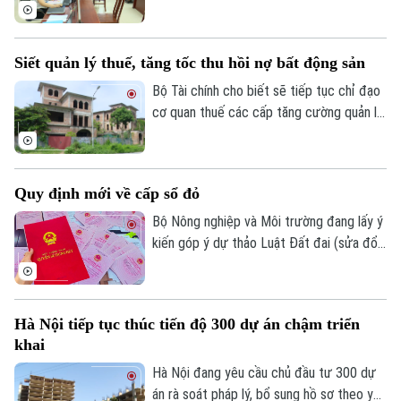
cũng như người dân.
định đoạt, giấy tờ thật giả, tài sản chung
riêng, tình trạng tranh chấp... Bỏ công
chứng bất động sản đồng nghĩa với việc
Siết quản lý thuế, tăng tốc thu hồi nợ bất động sản
dỡ bỏ hàng rào này.
Bộ Tài chính cho biết sẽ tiếp tục chỉ đạo
cơ quan thuế các cấp tăng cường quản lý
nợ, tập trung đôn đốc thu hồi các khoản
nợ thuế, đặc biệt là các khoản thu từ đất
tại các dự án bất động sản.
Quy định mới về cấp sổ đỏ
Bộ Nông nghiệp và Môi trường đang lấy ý
kiến góp ý dự thảo Luật Đất đai (sửa đổi)
đến hết ngày 10/8/2026. Cụ thể, trong
đó sửa đổi, bổ sung quy định về đăng ký
đất đai, cấp giấy chứng nhận quyền sử
Hà Nội tiếp tục thúc tiến độ 300 dự án chậm triển
dụng đất, quyền sở hữu tài sản gắn liền
khai
với đất theo 4 hướng chính.
Hà Nội đang yêu cầu chủ đầu tư 300 dự
án rà soát pháp lý, bổ sung hồ sơ theo yêu