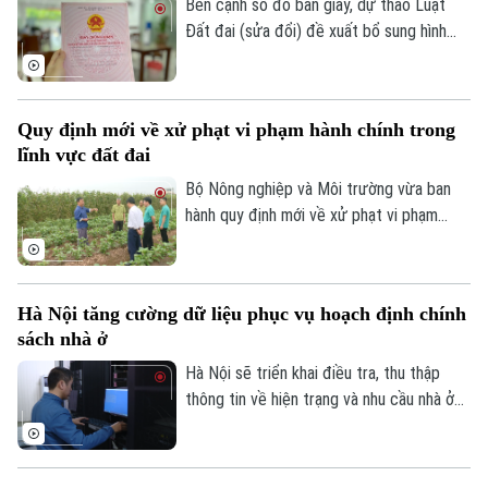
ổn định thị trường bất động sản.
Bên cạnh sổ đỏ bản giấy, dự thảo Luật
Đất đai (sửa đổi) đề xuất bổ sung hình
thức sổ đỏ điện tử có giá trị pháp lý
tương đương, góp phần thúc đẩy chuyển
đổi số trong quản lý đất đai.
Quy định mới về xử phạt vi phạm hành chính trong
lĩnh vực đất đai
Bộ Nông nghiệp và Môi trường vừa ban
hành quy định mới về xử phạt vi phạm
hành chính trong lĩnh vực đất đai, trong
đó tăng mạnh mức xử phạt đối với nhiều
hành vi tự ý chuyển mục đích sử dụng
Hà Nội tăng cường dữ liệu phục vụ hoạch định chính
đất.
sách nhà ở
Hà Nội sẽ triển khai điều tra, thu thập
thông tin về hiện trạng và nhu cầu nhà ở
trên toàn bộ các xã, phường giai đoạn
2026-2030. Dữ liệu thu thập sẽ là cơ sở
để đánh giá kết quả phát triển nhà ở, xây