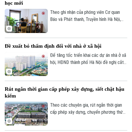
học mới
Tài chính Ngân hàng
Đầu tư
Ô tô
Giáo dục
Theo ghi nhận của phóng viên Cơ quan
Doanh nghiệp
Báo và Phát thanh, Truyền hình Hà Nội,
Căn hộ
Tàu
đầu tháng 8, giá thuê nhà trọ và chung cư
Tin tức
Văn hóa
mini quanh nhiều trường đại học tại Hà
Đất đai
Xe máy
Tuyển sinh
Nội bắt đầu tăng nhẹ.
Tin tức
Sức khỏe
Đề xuất bỏ thẩm định đối với nhà ở xã hội
Kinh nghiệm
Thị trường
Hướng nghiệp
Để tăng tốc triển khai các dự án nhà ở xã
Làng nghề
Y tế
Thể thao
hội, HĐND thành phố Hà Nội đề nghị cắt
Đánh giá
bỏ hoàn toàn khâu "thẩm định và ra quyết
Di tích
Dinh dưỡng
định miễn tiền sử dụng đất". Bởi khi dự án
Bóng đá
Giải trí
được xác định là nhà ở xã hội, doanh
Tư vấn sức khỏe
Rút ngắn thời gian cấp phép xây dựng, siết chặt hậu
Quần vợt
nghiệp sẽ được tự động miễn các thủ tục
Tin tức
Đã phát sóng
kiểm
này để làm thủ tục giao đất.
Golf
Theo các chuyên gia, rút ngắn thời gian
Sao
cấp phép xây dựng, chuyển phương thức
quản lý từ “tiền kiểm” sang “hậu kiểm” sẽ
Điện ảnh
góp phần nâng cao hiệu lực, hiệu quả quản