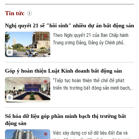
Tin tức
Xu hướng
Nghị quyết 21 sẽ "hồi sinh" nhiều dự án bất động sản
Theo Nghị quyết 21 của Ban Chấp hành
Trung ương Đảng, Đảng ủy Chính phủ
được giao xây dựng và trình Quốc hội nghị
quyết thí điểm cơ chế Nhà nước mua lại
các dự án nhà ở thương mại mà chủ đầu
Góp ý hoàn thiện Luật Kinh doanh bất động sản
tư không còn khả năng thực hiện. Nếu
được thông qua, đây được kỳ vọng sẽ
“Tiếp tục hoàn thiện thể chế để phát
góp phần khơi thông nguồn lực đất đai,
triển thị trường bất động sản minh bạch,
bổ sung quỹ nhà ở và giảm lãng phí tài
lành mạnh và bền vững, đặc biệt là tập
nguyên.
trung tháo gỡ điểm nghẽn, cắt giảm thủ
tục hành chính nhưng vẫn bảo đảm hiệu
Số hóa dữ liệu góp phần minh bạch thị trường bất
lực quản lý nhà nước”. Đó là những nội
động sản
dung được nhiều chuyên gia, hiệp hội và
doanh nghiệp đã đưa ra phân tích tại hội
Việc xây dựng cơ sở dữ liệu đất đai và