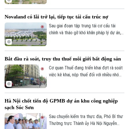
theo hướng tinh gọn, đồng bộ với mô hình
chính quyền địa phương hai cấp, đồng thời
Novaland có lãi trở lại, tiếp tục tái cấu trúc nợ
tạo thuận lợi hơn cho đầu tư và khai thác
hiệu quả nguồn lực đất đai.
Sau giai đoạn tập trung tái cơ cấu tài
chính và tháo gỡ khó khăn pháp lý dự án,
Tập đoàn Novaland ghi nhận kết quả kinh
doanh tích cực khi có lãi trở lại. Doanh
nghiệp cũng tiếp tục triển khai các giải
Bắt đầu rà soát, truy thu thuế môi giới bất động sản
pháp xử lý nợ, tạo nền tảng cho quá trình
phục hồi trong thời gian tới.
Cơ quan Thuế đang triển khai đợt rà soát
việc kê khai, nộp thuế đối với nhiều nhóm
cá nhân có thu nhập cao từ nhiều nguồn,
trong đó có môi giới bất động sản.
Hà Nội chốt tiến độ GPMB dự án khu công nghiệp
sạch Sóc Sơn
Sau chuyến kiểm tra thực địa, Phó Bí thư
Thường trực Thành ủy Hà Nội Nguyễn