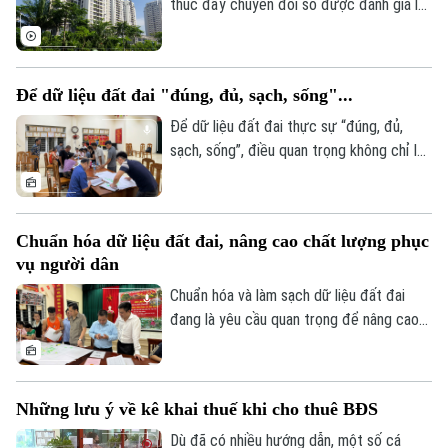
thảo “Góp ý sửa đổi, bổ sung Luật kinh
thúc đẩy chuyển đổi số được đánh giá là
doanh bất động sản 2023” tổ chức sáng
giải pháp quan trọng để nâng cao tính
6/8.
minh bạch của thị trường bất động sản.
Tuy nhiên, để phát huy hiệu quả, dữ liệu
Để dữ liệu đất đai "đúng, đủ, sạch, sống"...
cần được kết nối, cập nhật và chia sẻ
đồng bộ.
Để dữ liệu đất đai thực sự “đúng, đủ,
sạch, sống”, điều quan trọng không chỉ là
tiến độ, mà còn là chất lượng rà soát, đối
chiếu và sự phối hợp của người dân. Hà
Nội đang bước vào giai đoạn nước rút
Chuẩn hóa dữ liệu đất đai, nâng cao chất lượng phục
của chiến dịch cao điểm 45 ngày, với mục
vụ người dân
tiêu chuẩn hóa khoảng 4,1 triệu thửa đất
và căn hộ trước ngày 25/8/2026.
Chuẩn hóa và làm sạch dữ liệu đất đai
đang là yêu cầu quan trọng để nâng cao
hiệu quả quản lý, rút ngắn thủ tục hành
chính và bảo đảm quyền lợi của người dân.
Tại xã An Khánh, chiến dịch cao điểm 45
Những lưu ý về kê khai thuế khi cho thuê BĐS
ngày đang được triển khai đồng loạt từ
từng thôn, từng khu dân cư, với sự vào
Dù đã có nhiều hướng dẫn, một số cá