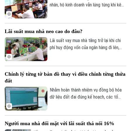
cuộc của cả hệ thống chính trị và sự
nhân, hộ kinh doanh vẫn lúng túng khi kê
đồng thuận của người dân.
khai và nộp thuế đối với hoạt động cho
thuê nhà, bất động sản. Ngành Thuế mới
đây đã tổng hợp một số lưu ý về vấn đề
Lãi suất mua nhà neo cao do đâu?
này.
Lãi suất vay mua nhà tăng trở lại khi chi
phí huy động vốn của ngân hàng đi lên,
trong khi tín dụng bất động sản vẫn được
kiểm soát, khiến người mua nhà chịu áp
lực tài chính lớn hơn.
Chỉnh lý từng tờ bản đồ thay vì điều chỉnh từng thửa
đất
Nhằm hoàn thành nhiệm vụ đồng bộ hóa
dữ liệu đất đai đúng kế hoạch, các tổ
công tác luôn tìm các phương án để
chỉnh lý, cập nhật dữ liệu đất đai đảm bảo
theo đúng yêu cầu, trong đó, việc chỉnh lý
Người mua nhà đối mặt với lãi suất thả nổi 16%
từng tờ bản đồ thay vì chỉnh lý từng thửa