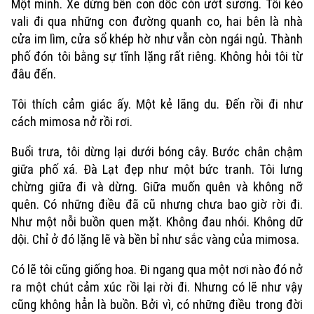
Sao
Một mình. Xe dừng bên con dốc còn ướt sương. Tôi kéo
vali đi qua những con đường quanh co, hai bên là nhà
Điện ảnh
cửa im lìm, cửa sổ khép hờ như vẫn còn ngái ngủ. Thành
phố đón tôi bằng sự tĩnh lặng rất riêng. Không hỏi tôi từ
Thời trang
đâu đến.
Âm nhạc
Tôi thích cảm giác ấy. Một kẻ lãng du. Đến rồi đi như
cách mimosa nở rồi rơi.
Buổi trưa, tôi dừng lại dưới bóng cây. Bước chân chậm
giữa phố xá. Đà Lạt đẹp như một bức tranh. Tôi lưng
chừng giữa đi và dừng. Giữa muốn quên và không nỡ
quên. Có những điều đã cũ nhưng chưa bao giờ rời đi.
Như một nỗi buồn quen mặt. Không đau nhói. Không dữ
dội. Chỉ ở đó lặng lẽ và bền bỉ như sắc vàng của mimosa.
Có lẽ tôi cũng giống hoa. Đi ngang qua một nơi nào đó nở
ra một chút cảm xúc rồi lại rời đi. Nhưng có lẽ như vậy
cũng không hẳn là buồn. Bởi vì, có những điều trong đời