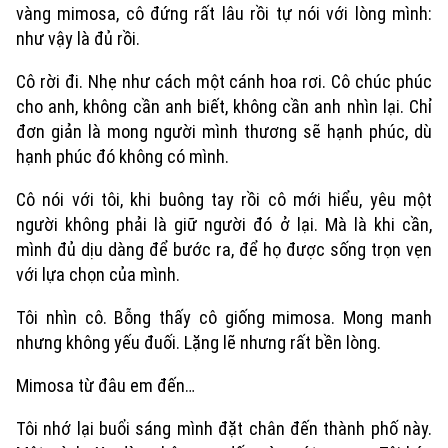
Tin tức
Nhà đất
vàng mimosa, cô đứng rất lâu rồi tự nói với lòng mình:
Công nghệ
Ẩm thực
như vậy là đủ rồi.
Hồ sơ
Cafe sáng
Tin tức
Tàu và Xe
Cô rời đi. Nhẹ như cách một cánh hoa rơi. Cô chúc phúc
Người Việt 4 phương
Tài chính Ngân hàng
cho anh, không cần anh biết, không cần anh nhìn lại. Chỉ
Đầu tư
Ô tô
Giáo dục
đơn giản là mong người mình thương sẽ hạnh phúc, dù
Doanh nghiệp
Căn hộ
hạnh phúc đó không có mình.
Tàu
Tin tức
Văn hóa
Cô nói với tôi, khi buông tay rồi cô mới hiểu, yêu một
Đất đai
Xe máy
Tuyển sinh
người không phải là giữ người đó ở lại. Mà là khi cần,
Tin tức
Sức khỏe
Kinh nghiệm
mình đủ dịu dàng để bước ra, để họ được sống trọn vẹn
Thị trường
Hướng nghiệp
với lựa chọn của mình.
Làng nghề
Y tế
Thể thao
Đánh giá
Tôi nhìn cô. Bỗng thấy cô giống mimosa. Mong manh
Di tích
Dinh dưỡng
nhưng không yếu đuối. Lặng lẽ nhưng rất bền lòng.
Bóng đá
Giải trí
Tư vấn sức khỏe
Mimosa từ đâu em đến…
Quần vợt
Tin tức
Đã phát sóng
Tôi nhớ lại buổi sáng mình đặt chân đến thành phố này.
Golf