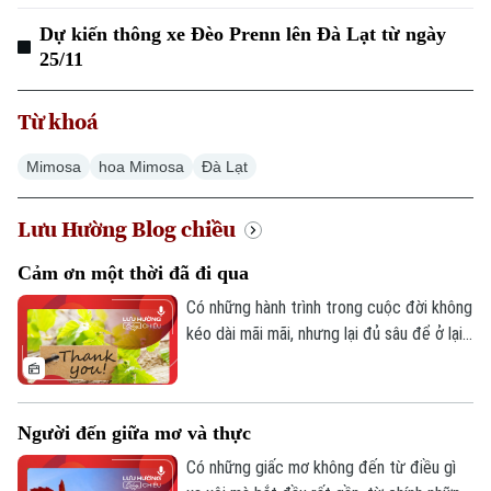
Dự kiến thông xe Đèo Prenn lên Đà Lạt từ ngày
25/11
Từ khoá
Mimosa
hoa Mimosa
Đà Lạt
Lưu Hường Blog chiều
Cảm ơn một thời đã đi qua
Có những hành trình trong cuộc đời không
kéo dài mãi mãi, nhưng lại đủ sâu để ở lại
rất lâu trong ký ức. Có những con người
từng đi cùng ta một đoạn đường, không
phải để ở bên ta suốt đời, mà để dạy ta
Người đến giữa mơ và thực
cách yêu thương, cách trưởng thành, và
cả cách buông tay đúng lúc.
Có những giấc mơ không đến từ điều gì