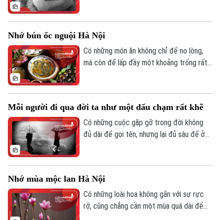
Chăm.
kiếm ý nghĩa… có khi nào bạn cảm thấy
mệt mỏi vì phải “hiểu” quá nhiều chưa? Có
những lúc, ta nhìn một sự việc không còn
Nhớ bún ốc nguội Hà Nội
bằng cảm xúc ban đầu, mà lập tức đi tìm
một tầng nghĩa phía sau nó.
Có những món ăn không chỉ để no lòng,
mà còn để lấp đầy một khoảng trống rất
sâu trong ký ức. Đó là khi hương vị trở
thành một chiếc chìa khóa - chỉ cần chạm
khẽ, cả một miền thương nhớ sẽ mở ra.
Mỗi người đi qua đời ta như một dấu chạm rất khẽ
Có những cuộc gặp gỡ trong đời không
đủ dài để gọi tên, nhưng lại đủ sâu để ở
lại: không ồn ào, không rực rỡ, chỉ là một
dấu chạm rất khẽ nhưng khi ngoảnh lại, ta
vẫn nhận ra: mình đã từng thay đổi, dù chỉ
Nhớ mùa mộc lan Hà Nội
một chút, vì sự hiện diện của ai đó.
Có những loài hoa không gắn với sự rực
rỡ, cũng chẳng cần một mùa quá dài để
người ta nhớ, nhưng chỉ cần một lần bắt