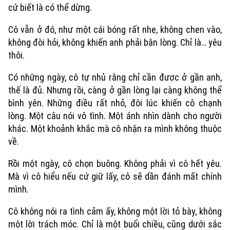
cứ biết là có thể dừng.
Cô vẫn ở đó, như một cái bóng rất nhẹ, không chen vào,
không đòi hỏi, không khiến anh phải bận lòng. Chỉ là… yêu
thôi.
Có những ngày, cô tự nhủ rằng chỉ cần được ở gần anh,
thế là đủ. Nhưng rồi, càng ở gần lòng lại càng không thể
Chuyên mục
bình yên. Những điều rất nhỏ, đôi lúc khiến cô chạnh
lòng. Một câu nói vô tình. Một ánh nhìn dành cho người
Thời sự
khác. Một khoảnh khắc mà cô nhận ra mình không thuộc
về.
Hà Nội
Hà Nội
Rồi một ngày, cô chọn buông. Không phải vì cô hết yêu.
Chính trị
Nhịp sống Hà Nội
Thế giới
Mà vì cô hiểu nếu cứ giữ lấy, cô sẽ dần đánh mất chính
mình.
Xã hội
Người Hà Nội
Tin tức
Kinh tế
Cô không nói ra tình cảm ấy, không một lời tỏ bày, không
An ninh trật tự
Khoảnh khắc Hà Nội
một lời trách móc. Chỉ là một buổi chiều, cũng dưới sắc
Quân sự