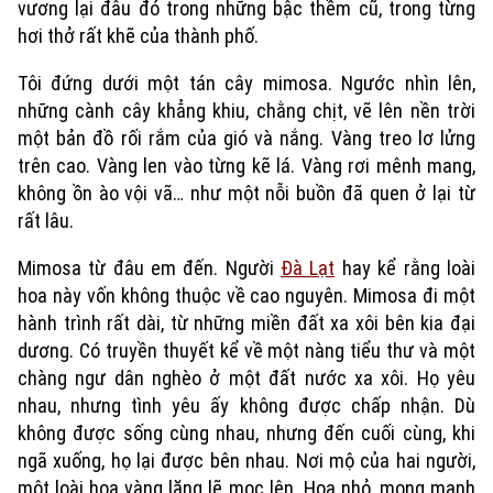
vương lại đâu đó trong những bậc thềm cũ, trong từng
hơi thở rất khẽ của thành phố.
Tôi đứng dưới một tán cây mimosa. Ngước nhìn lên,
những cành cây khẳng khiu, chằng chịt, vẽ lên nền trời
một bản đồ rối rắm của gió và nắng. Vàng treo lơ lửng
trên cao. Vàng len vào từng kẽ lá. Vàng rơi mênh mang,
không ồn ào vội vã… như một nỗi buồn đã quen ở lại từ
rất lâu.
Mimosa từ đâu em đến. Người
Đà Lạt
hay kể rằng loài
hoa này vốn không thuộc về cao nguyên. Mimosa đi một
hành trình rất dài, từ những miền đất xa xôi bên kia đại
dương. Có truyền thuyết kể về một nàng tiểu thư và một
chàng ngư dân nghèo ở một đất nước xa xôi. Họ yêu
Xu hướng
nhau, nhưng tình yêu ấy không được chấp nhận. Dù
không được sống cùng nhau, nhưng đến cuối cùng, khi
ngã xuống, họ lại được bên nhau. Nơi mộ của hai người,
một loài hoa vàng lặng lẽ mọc lên. Hoa nhỏ, mong manh