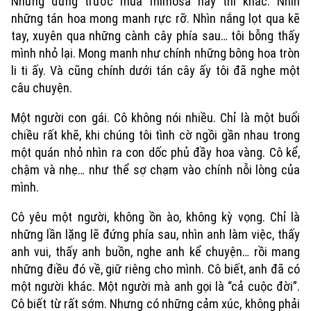
Nhưng đứng trước mùa mimosa này thì khác. Nhìn
những tán hoa mong manh rực rỡ. Nhìn nắng lọt qua kẽ
tay, xuyên qua những cành cây phía sau… tôi bỗng thấy
mình nhỏ lại. Mong manh như chính những bông hoa tròn
li ti ấy. Và cũng chính dưới tán cây ấy tôi đã nghe một
câu chuyện.
Một người con gái. Cô không nói nhiều. Chỉ là một buổi
chiều rất khẽ, khi chúng tôi tình cờ ngồi gần nhau trong
một quán nhỏ nhìn ra con dốc phủ đầy hoa vàng. Cô kể,
chậm và nhẹ… như thể sợ chạm vào chính nỗi lòng của
mình.
Cô yêu một người, không ồn ào, không kỳ vọng. Chỉ là
những lần lặng lẽ đứng phía sau, nhìn anh làm việc, thấy
anh vui, thấy anh buồn, nghe anh kể chuyện… rồi mang
những điều đó về, giữ riêng cho mình. Cô biết, anh đã có
một người khác. Một người mà anh gọi là “cả cuộc đời”.
Cô biết từ rất sớm. Nhưng có những cảm xúc, không phải