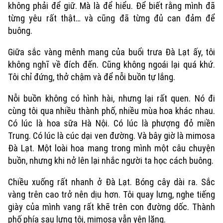
không phải để giữ. Mà là để hiểu. Để biết rằng mình đã
từng yêu rất thật… và cũng đã từng đủ can đảm để
buông.
Giữa sắc vàng mênh mang của buổi trưa Đà Lạt ấy, tôi
không nghĩ về đích đến. Cũng không ngoái lại quá khứ.
Tôi chỉ đứng, thở chậm và để nỗi buồn tự lắng.
Nỗi buồn không có hình hài, nhưng lại rất quen. Nó đi
cùng tôi qua nhiều thành phố, nhiều mùa hoa khác nhau.
Có lúc là hoa sữa Hà Nội. Có lúc là phượng đỏ miền
Trung. Có lúc là cúc dại ven đường. Và bây giờ là mimosa
Đà Lạt. Một loài hoa mang trong mình một câu chuyện
buồn, nhưng khi nở lên lại nhắc người ta học cách buông.
Chiều xuống rất nhanh ở Đà Lạt. Bóng cây dài ra. Sắc
vàng trên cao trở nên dịu hơn. Tôi quay lưng, nghe tiếng
giày của mình vang rất khẽ trên con đường dốc. Thành
phố phía sau lưng tôi, mimosa vẫn yên lặng.