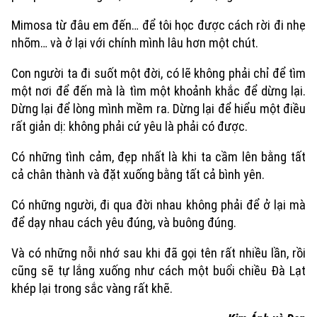
Mimosa từ đâu em đến… để tôi học được cách rời đi nhẹ
nhõm… và ở lại với chính mình lâu hơn một chút.
Con người ta đi suốt một đời, có lẽ không phải chỉ để tìm
một nơi để đến mà là tìm một khoảnh khắc để dừng lại.
Dừng lại để lòng mình mềm ra. Dừng lại để hiểu một điều
rất giản dị: không phải cứ yêu là phải có được.
Có những tình cảm, đẹp nhất là khi ta cầm lên bằng tất
Theo dõi Hà Nội On
cả chân thành và đặt xuống bằng tất cả bình yên.
Có những người, đi qua đời nhau không phải để ở lại mà
để dạy nhau cách yêu đúng, và buông đúng.
Và có những nỗi nhớ sau khi đã gọi tên rất nhiều lần, rồi
cũng sẽ tự lắng xuống như cách một buổi chiều Đà Lạt
khép lại trong sắc vàng rất khẽ.