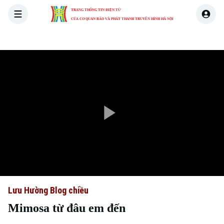
TRANG THÔNG TIN ĐIỆN TỬ
CỦA CƠ QUAN BÁO VÀ PHÁT THANH TRUYỀN HÌNH HÀ NỘI
THỜI SỰ
HÀ NỘI
THẾ GIỚI
KINH TẾ
NHÀ ĐẤT
Play
Video
Lưu Hường Blog chiều
Mimosa từ đâu em đến