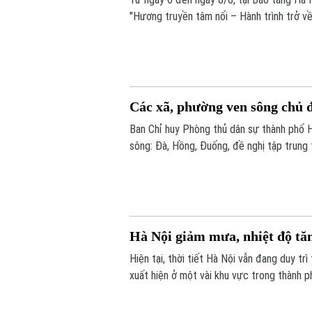
"Hương truyền tâm nối – Hành trình trở về
nhóm sinh viên ngành Quản trị truyền thô
Các xã, phường ven sông chủ đ
Ban Chỉ huy Phòng thủ dân sự thành phố 
sông: Đà, Hồng, Đuống, đề nghị tập trung 
chứa thủy điện Hòa Bình.
Hà Nội giảm mưa, nhiệt độ tă
Hiện tại, thời tiết Hà Nội vẫn đang duy tr
xuất hiện ở một vài khu vực trong thành 
cao trên 90% khiến cảm giác hơi ẩm ướt.