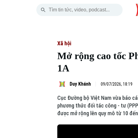
Thứ Sáu
THỜI SỰ
HÀ NỘI
THẾ GIỚI
07 Tháng 08, 2026
Hà Nội
Nhịp sống Hà Nộ
Tin tức
Xã hội
Mở rộng cao tốc P
Chính trị
Người Hà Nội
Quân s
1A
Xã hội
Khoảnh khắc Hà 
Hồ sơ
Duy Khánh
09/07/2026, 18:19
An ninh trật tự
Ẩm thực
Người V
Cục Đường bộ Việt Nam vừa báo cáo
Công nghệ
phương thức đối tác công - tư (PPP
được mở rộng lên quy mô từ 10 đến 
Skip Ad