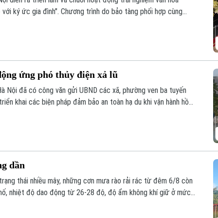
 với ký ức gia đình". Chương trình do bảo tàng phối hợp cùng
ng đa phương tiện, Trường Đại học FPT Hà Nội thực hiện.
ộng ứng phó thủy điện xả lũ
Hà Nội đã có công văn gửi UBND các xã, phường ven ba tuyến
triển khai các biện pháp đảm bảo an toàn hạ du khi vận hành hồ
ng dần
ì trạng thái nhiều mây, những cơn mưa rào rải rác từ đêm 6/8 còn
phố, nhiệt độ dao động từ 26-28 độ, độ ẩm không khí giữ ở mức