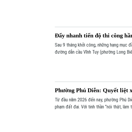
phải đưa vào khai thác trong năm 2026, c
bảo đúng tiến độ như chỉ đạo hay sẽ tiếp 
Đẩy nhanh tiến độ thi công h
Sau 9 tháng khởi công, những hạng mục đầ
đường dẫn cầu Vĩnh Tuy (phường Long Biên
chiếu” triển khai kết cấu hầm, đường dẫn
Phường Phú Diễn: Quyết liệt x
Từ đầu năm 2026 đến nay, phường Phú Diễn
phạm đất đai. Với tinh thần "nói thật, là
giải tỏa các trường hợp vi phạm đất đai, 