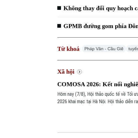
Không thay đổi quy hoạch c
GPMB đường gom phía Đông 
Từ khoá
Pháp Vân - Cầu Giẽ
tuyế
Xã hội
COMOSA 2026: Kết nối nghiên 
Hôm nay (7/8), Hội thảo quốc tế về Tối ư
2026 khai mạc tại Hà Nội. Hội thảo diễn r
chuyên gia trong nước, quốc tế cùng trao
bài toán của doanh nghiệp và xã hội.