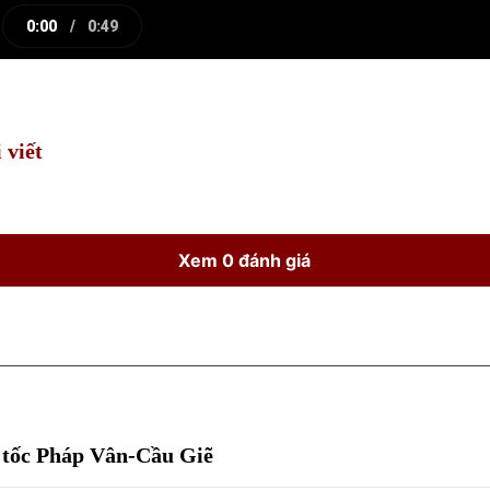
0:00
/
0:49
e
Current
Duration
Time
 viết
Xem 0 đánh giá
o tốc Pháp Vân-Cầu Giẽ