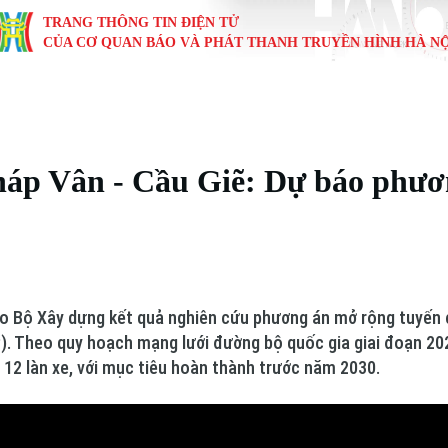
TRANG THÔNG TIN ĐIỆN TỬ
CỦA CƠ QUAN BÁO VÀ PHÁT THANH TRUYỀN HÌNH HÀ NỘ
KINH TẾ
NHÀ ĐẤT
TÀU VÀ XE
GIÁO DỤC
VĂN HÓA
SỨC KHỎ
i
Tin tức
Tin tức
Ô tô
Tin tức
Tin tức
Y tế
háp Vân - Cầu Giẽ: Dự báo phươ
ự
Cafe sáng
Đầu tư
Tàu
Tuyển sinh
Làng nghề
Dinh dư
Nội
Tài chính Ngân hàng
Căn hộ
Xe máy
Hướng nghiệp
Di tích
Tư vấn 
iệt 4 phương
Doanh nghiệp
Đất đai
Thị trường
 Bộ Xây dựng kết quả nghiên cứu phương án mở rộng tuyến 
Kinh nghiệm
Đánh giá
). Theo quy hoạch mạng lưới đường bộ quốc gia giai đoạn 20
12 làn xe, với mục tiêu hoàn thành trước năm 2030.