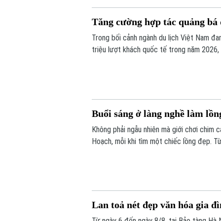
Tăng cường hợp tác quảng bá d
Trong bối cảnh ngành du lịch Việt Nam đa
triệu lượt khách quốc tế trong năm 2026,
được xem là giải pháp quan trọng để nâng
Buổi sáng ở làng nghề làm lồ
Không phải ngẫu nhiên mà giới chơi chim 
Hoạch, mỗi khi tìm một chiếc lồng đẹp. Từ
lồng chim ở Việt Nam. Mỗi sản phẩm không
tác, sự am hiểu tập tính của từng loài ch
Lan toả nét đẹp văn hóa gia đ
Từ ngày 6 đến ngày 8/8, tại Bảo tàng Hà N