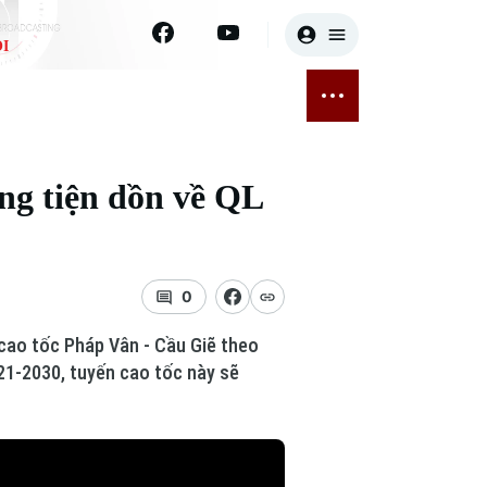
I
E
THỂ THAO
GIẢI TRÍ
ĐÃ PHÁT SÓNG
Bóng đá
Tin tức
ng tiện dồn về QL
ỡng
Quần vợt
Sao
sức khỏe
Golf
Điện ảnh
0
Thời trang
cao tốc Pháp Vân - Cầu Giẽ theo
Âm nhạc
21-2030, tuyến cao tốc này sẽ