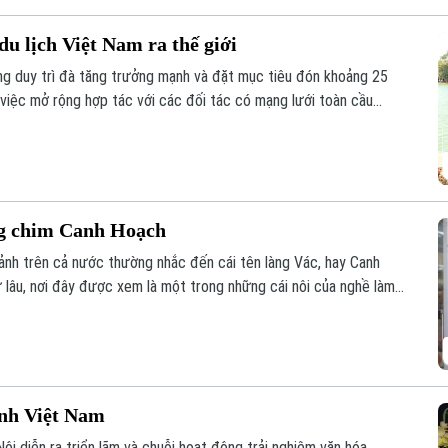
u lịch Việt Nam ra thế giới
ng duy trì đà tăng trưởng mạnh và đặt mục tiêu đón khoảng 25
 việc mở rộng hợp tác với các đối tác có mạng lưới toàn cầu
 cao hiệu quả xúc tiến, quảng bá điểm đến.
ng chim Canh Hoạch
cảnh trên cả nước thường nhắc đến cái tên làng Vác, hay Canh
 lâu, nơi đây được xem là một trong những cái nôi của nghề làm
 chỉ đáp ứng nhu cầu nuôi chim mà còn thể hiện trình độ chế
im và óc thẩm mỹ của người thợ.
ình Việt Nam
ội diễn ra triển lãm và chuỗi hoạt động trải nghiệm văn hóa