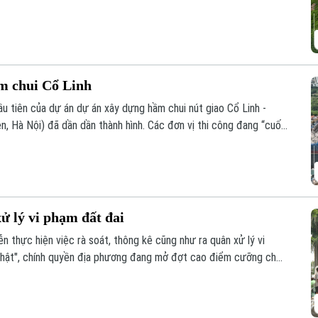
ông trình có tổng mức đầu tư gần 524 tỷ đồng này liệu có đảm
tục tồn tại cảnh rào tôn, “đắp chiếu”?
ầm chui Cổ Linh
u tiên của dự án dự án xây dựng hầm chui nút giao Cổ Linh -
, Hà Nội) đã dần dần thành hình. Các đơn vị thi công đang “cuốn
 cùng hệ thống hạ tầng kỹ thuật theo đúng kế hoạch.
ử lý vi phạm đất đai
 thực hiện việc rà soát, thông kê cũng như ra quân xử lý vi
m thật", chính quyền địa phương đang mở đợt cao điểm cưỡng chế,
lấn chiếm đất nông nghiệp, đất công tồn tại nhiều năm qua.