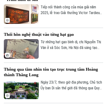
trình như thế, nơi những tác phẩm của cố
Quần vợt
Tin tức
Đã phát sóng
họa sĩ Lê Thiết Cương được tiếp nối bằng
Tiếp nối thành công của mùa giải năm
góc nhìn sáng tạo của thế hệ trẻ.
2025, lễ trao Giải thưởng Victor Tardieu
Golf
Sao
2026 đã được tổ chức, tôn vinh những
tác phẩm và khóa luận tốt nghiệp xuất
Điện ảnh
sắc của sinh viên Trường Đại học Mỹ
Thổi hồn nghệ thuật vào từng hạt gạo
thuật Việt Nam.
Thời trang
Từ những hạt gạo bình dị, chị Nguyễn Thị
Vân ở xã Sóc Sơn, Hà Nội đã sáng tạo
Âm nhạc
nên những bức tranh độc đáo, tái hiện
phong cảnh quê hương, danh lam thắng
cảnh và nhiều giá trị văn hóa truyền thống
Thông qua tầm nhìn tôn tạo trục trung tâm Hoàng
của dân tộc.
thành Thăng Long
Ngày 23/7, theo giờ địa phương, Chủ tịch
Ủy ban Di sản thế giới đã thông qua Quyết
định số 48, chính thức thông qua “Tầm
nhìn về việc chỉnh trang, tôn tạo trục
trung tâm của Hoàng thành Thăng Long”.