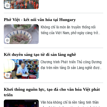
quyết của Quốc hội về phát triển văn hóa
Việt Nam. Trong đó, lần đầu tiên quy định
cụ thể các tiêu chí lựa chọn địa phương
Phở Việt - kết nối văn hóa tại Hungary
thực hiện thí điểm mô hình đô thị di sản
văn hóa.
Không chỉ là món ăn truyền thống nổi
tiếng của Việt Nam, phở ngày càng trở
thành cầu nối văn hóa, gắn kết bạn bè
quốc tế. Tại Thủ đô Budapest của
Hungary, hàng trăm người dân sở tại cùng
Kết duyên sáng tạo từ di sản làng nghề
cộng đồng người Việt đã tham gia
chương trình giao lưu ẩm thực Việt Nam,
Chương trình Phát triển Thủ công Đương
nơi hương vị phở góp phần kể câu chuyện
đại trên nền tảng Di sản Làng nghề được
về đất nước, con người và văn hóa Việt
thành phố Hà Nội triển khai hướng tới tạo
Nam.
ra những sản phẩm mang đậm bản sắc văn
hóa Hà Nội và Việt Nam, đáp ứng nhu cầu
Khơi thông nguồn lực, tạo đà cho văn hóa Việt phát
của thị trường đương đại, đồng thời góp
triển
phần bảo tồn và phát huy giá trị các làng
nghề truyền thống.
Văn hóa không chỉ là nền tảng tinh thần