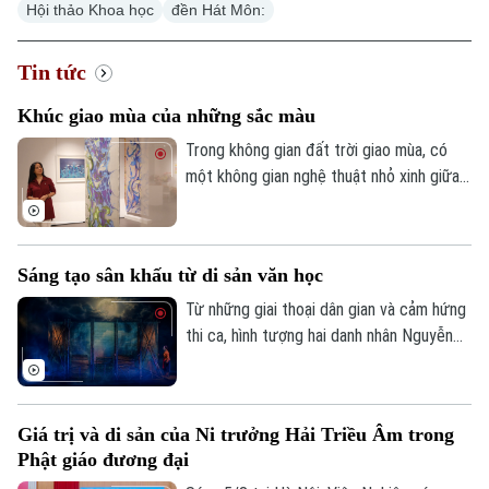
Hội thảo Khoa học
đền Hát Môn:
Tin tức
Khúc giao mùa của những sắc màu
Trong không gian đất trời giao mùa, có
một không gian nghệ thuật nhỏ xinh giữa
lòng Hà Nội. Ở đó, những sắc màu đang
kể câu chuyện của riêng mình, khi thì
mong manh, chuyển động theo ánh sáng,
Sáng tạo sân khấu từ di sản văn học
lúc lại rực rỡ, vui tươi. Triển lãm "Những
lớp thân quen" vì thế trở thành một khúc
Từ những giai thoại dân gian và cảm hứng
giao mùa của hội họa.
thi ca, hình tượng hai danh nhân Nguyễn
Du và Hồ Xuân Hương sẽ lần đầu gặp gỡ
trên sân khấu trong một tác phẩm giàu
tính tưởng tượng. Vở kịch thơ huyền ảo
Giá trị và di sản của Ni trưởng Hải Triều Âm trong
Nguyễn Du – Hồ Xuân Hương ngoại
Phật giáo đương đại
truyện hứa hẹn mang đến cho khán giả