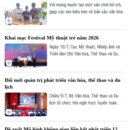
Với mong muốn tạo một sân chơi bổ ích,
giúp các em hiểu hơn về bản sắc văn hóa
dân tộc, UBND phường Việt Hưng đã tổ
chức Ngày hội Văn hóa dân gian thiếu nhi
hè 2026.
Khai mạc Festival Mỹ thuật trẻ năm 2026
Ngày 10/7, Cục Mỹ thuật, Nhiếp ảnh và
Triển lãm (Bộ Văn hoá, Thể thao và Du
lịch) tổ chức lễ khai mạc và trao giải
thưởng Festival Mỹ thuật trẻ lần thứ 8
năm 2026, ghi nhận những sáng tạo xuất
Đổi mới quản trị phát triển văn hóa, thể thao và du
sắc của nghệ sĩ trẻ.
lịch
Chiều 9/7, Bộ Văn hóa, Thể thao và Du
lịch tổ chức Hội nghị trực tuyến toàn
quốc sơ kết công tác 6 tháng đầu năm,
triển khai nhiệm vụ trọng tâm 6 tháng cuối
năm 2026. Phó Chủ tịch UBND thành phố
Đề xuất Mô hình không gian liên kết phát triển 12