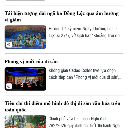
bản sắc văn hóa đối với sự phát triển của
một đô thị? Đó là những câu hỏi đang
Tái hiện tượng đài ngã ba Đồng Lộc qua âm hưởng
được thành phố Hà Nội tìm lời giải khi xây
ví giặm
dựng Bộ chỉ tiêu thống kê các ngành
công nghiệp văn hóa trên địa bàn thành
Hướng tới kỷ niệm Ngày Thương binh -
Theo dõi Hà Nội On
phố.
Liệt sĩ 27/7, vở kịch hát "Khoảng trời con
gái" do Nhà hát Nghệ thuật truyền thống
tỉnh Hà Tĩnh thực hiện đã có đêm công
diễn giàu cảm xúc tại Thủ đô Hà Nội vào
Phong vị mới của di sản
tối 19/7.
Không gian Cadao Collective lựa chọn
cách tiếp cận "Phong vị mới của di sản",
kết nối nghệ thuật truyền thống, ẩm thực
bản địa và trải nghiệm đương đại trong
cùng một hành trình khám phá.
Tiêu chí thí điểm mô hình đô thị di sản văn hóa trên
toàn quốc
Chính phủ vừa ban hành Nghị định
282/2026 quy định chi tiết thi hành Nghị