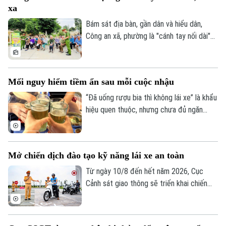
xa
Bám sát địa bàn, gần dân và hiểu dân,
Công an xã, phường là "cánh tay nối dài"
Liên hệ đường dây nóng (bấm để gọi)
giúp Công an Thủ đô giải quyết hiệu quả
Tòa soạn
Tòa soạn
các vấn đề an ninh trật tự ngay từ cơ sở,
dập tắt rủi ro phát sinh ngay từ thời điểm
0865.116.699 (hotline)
0865.116.699
Mối nguy hiểm tiềm ẩn sau mỗi cuộc nhậu
manh nha.
“Đã uống rượu bia thì không lái xe” là khẩu
hiệu quen thuộc, nhưng chưa đủ ngăn
nhiều người cầm lái sau khi sử dụng chất
có cồn. Chỉ một chút chủ quan, khả năng
làm chủ phương tiện suy giảm đáng kể,
Mở chiến dịch đào tạo kỹ năng lái xe an toàn
mở đường cho những hậu quả giao thông
đáng tiếc.
Từ ngày 10/8 đến hết năm 2026, Cục
Cảnh sát giao thông sẽ triển khai chiến
dịch đào tạo kỹ năng lái xe an toàn trên
phạm vi toàn quốc. Nội dung đào tạo tập
trung vào các kỹ năng cơ bản về quy tắc