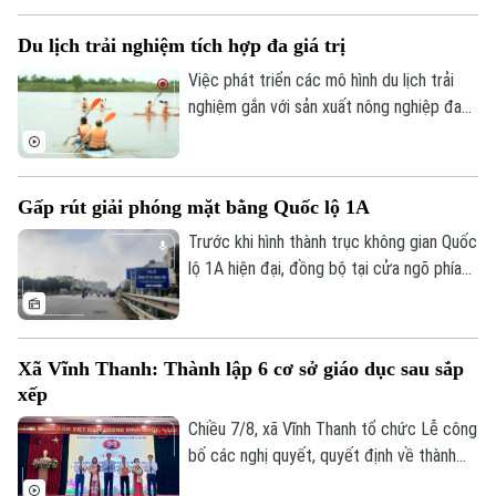
phát thanh, truyền hình Hà Nội vào 19h
Du lịch trải nghiệm tích hợp đa giá trị
hôm nay, ngày 8/8.
Việc phát triển các mô hình du lịch trải
nghiệm gắn với sản xuất nông nghiệp đang
mở ra hướng đi mới cho người nông dân.
Việc "tích hợp đa giá trị" ngay tại hộ gia
đình không chỉ nâng cao thu nhập mà còn
Gấp rút giải phóng mặt bằng Quốc lộ 1A
tạo đà phát triển kinh tế nông thôn bền
vững.
Trước khi hình thành trục không gian Quốc
lộ 1A hiện đại, đồng bộ tại cửa ngõ phía
Nam Thủ đô, Hà Nội phải giải quyết bài
toán khó nhất: mặt bằng. Với mục tiêu cơ
bản hoàn thành trước ngày 30/9, các địa
Xã Vĩnh Thanh: Thành lập 6 cơ sở giáo dục sau sắp
phương có dự án đi qua đang tập trung
xếp
kiểm đếm, xác định nguồn gốc đất, lập
phương án bồi thường, hỗ trợ, tái định cư
Chiều 7/8, xã Vĩnh Thanh tổ chức Lễ công
và tăng cường đối thoại để tạo đồng
bố các nghị quyết, quyết định về thành
thuận trong nhân dân.
lập tổ chức Đảng, các cơ sở giáo dục