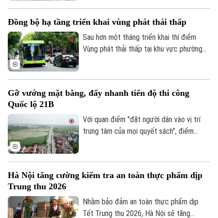
dựng một hệ sinh thái thu hút, trọng dụng
và giữ chân nhân tài một cách thực chất,
Đồng bộ hạ tầng triển khai vùng phát thải thấp
tạo động lực nâng cao chất lượng nguồn
nhân lực và hiệu quả hoạt động của bộ
Sau hơn một tháng triển khai thí điểm
máy nhà nước.
Vùng phát thải thấp tại khu vực phường
Hoàn Kiếm, thành phố Hà Nội đang tiếp
tục hoàn thiện đồng bộ hạ tầng, cơ chế
Chuyên mục
chính sách và các giải pháp hỗ trợ, nhằm
Gỡ vướng mặt bằng, đẩy nhanh tiến độ thi công
từng bước hướng tới kiểm soát ô nhiễm
Thời sự
Quốc lộ 21B
không khí và thúc đẩy giao thông xanh.
Với quan điểm "đặt người dân vào vị trí
Hà Nội
Hà Nội
trung tâm của mọi quyết sách", điểm
nghẽn công tác GPMB dự án mở rộng
Chính trị
Quốc lộ 21B qua địa bàn xã Thanh Oai đã
Nhịp sống Hà Nội
Thế giới
được giải quyết. Sau khi tháo gỡ thành
Xã hội
Hà Nội tăng cường kiểm tra an toàn thực phẩm dịp
công "nút thắt" mặt bằng kéo dài, dự án
Người Hà Nội
Tin tức
Trung thu 2026
Kinh tế
cải tạo, mở rộng Quốc lộ 21B đang được
An ninh trật tự
các đơn vị dồn lực đẩy nhanh tiến độ,
Khoảnh khắc Hà Nội
Nhằm bảo đảm an toàn thực phẩm dịp
Quân sự
Tin tức
khẩn trương hoàn thiện hạ tầng để đưa
Tết Trung thu 2026, Hà Nội sẽ tăng
Nhà đất
Công nghệ