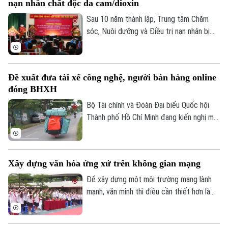
nạn nhân chất độc da cam/dioxin
xuất, kinh doanh của người dân.
Sau 10 năm thành lập, Trung tâm Chăm
sóc, Nuôi dưỡng và Điều trị nạn nhân bị
nhiễm chất độc da cam/dioxin thành phố
Hà Nội trực thuộc Sở Nội Vụ Hà Nội đã
trở thành điểm tựa cho hàng trăm nạn
Đề xuất đưa tài xế công nghệ, người bán hàng online
nhân và gia đình nạn nhân nhiễm chất độc
đóng BHXH
da cam/dioxin trên địa bàn Thành phố.
Bộ Tài chính và Đoàn Đại biểu Quốc hội
Thành phố Hồ Chí Minh đang kiến nghị mở
rộng nhóm đối tượng đóng bảo hiểm xã
hội bắt buộc đối với người lao động có
thu nhập từ nền tảng số như tài xế công
Xây dựng văn hóa ứng xử trên không gian mạng
nghệ, người giao hàng hay người bán hàng
online trên các sàn thương mại điện tử.
Để xây dựng một môi trường mạng lành
mạnh, văn minh thì điều cần thiết hơn là
mỗi người phải hình thành văn hóa ứng xử
số, biết kiểm chứng thông tin trước khi