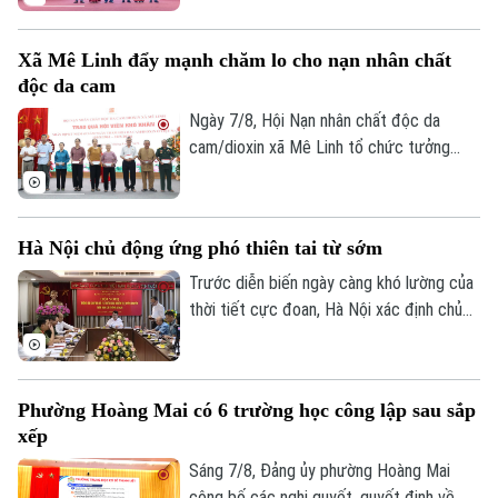
công lập và công tác cán bộ sau sắp xếp
trên địa bàn xã.
Xã Mê Linh đẩy mạnh chăm lo cho nạn nhân chất
độc da cam
Ngày 7/8, Hội Nạn nhân chất độc da
cam/dioxin xã Mê Linh tổ chức tưởng
niệm 65 năm Ngày Thảm họa da cam ở
Việt Nam (10/8/1961 – 10/8/2026).
Bản quyền thuộc về Cơ quan Báo và Phát thanh Truyền hình Hà Nội Giấy
phép số: Số 63/GP-TTDT, cấp ngày 10/05/2023
Hà Nội chủ động ứng phó thiên tai từ sớm
TRANG THÔNG TIN ĐIỆN TỬ
Trước diễn biến ngày càng khó lường của
thời tiết cực đoan, Hà Nội xác định chủ
CỦA CƠ QUAN BÁO VÀ PHÁT THANH TRUYỀN HÌNH HÀ NỘI
động phòng ngừa, chuẩn bị lực lượng và
Số 3-5 Huỳnh Thúc Kháng-Phường Láng-Hà Nội
sẵn sàng ứng phó là yêu cầu xuyên suốt
Giám đốc: VŨ MINH TUẤN
trong công tác phòng, chống thiên tai và
Phường Hoàng Mai có 6 trường học công lập sau sắp
tìm kiếm cứu nạn.
Phó Giám đốc: Nguyễn Kim Khiêm, Nguyễn Minh Đức, Nguyễn Thành Lợi
xếp
Sáng 7/8, Đảng ủy phường Hoàng Mai
công bố các nghị quyết, quyết định về