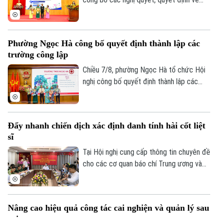
sắp xếp, tổ chức lại các cơ sở giáo dục
công lập và thành lập tổ chức cơ sở Đảng
tại các đơn vị này. Với 9 trường thuộc
Phường Ngọc Hà công bố quyết định thành lập các
diện sắp xếp được tổ chức lại thành bốn
trường công lập
trường, phường Hoàng Mai đã đạt tỷ lệ
giảm 55%, vượt yêu cầu Ủy ban nhân dân
Chiều 7/8, phường Ngọc Hà tổ chức Hội
thành phố Hà Nội đề ra.
nghị công bố quyết định thành lập các
trường mầm non, tiểu học, THCS công lập
và công tác sắp xếp cán bộ trên địa bàn
phường.
Đẩy nhanh chiến dịch xác định danh tính hài cốt liệt
sĩ
Tại Hội nghị cung cấp thông tin chuyên đề
cho các cơ quan báo chí Trung ương và
thành phố do Ban Tuyên giáo và Dân vận
Thành ủy tổ chức sáng 7/8, đại diện Bộ
Tư lệnh Thủ đô Hà Nội và Sở Nội vụ đã
Nâng cao hiệu quả công tác cai nghiện và quản lý sau
thông tin về kết quả triển khai Chiến dịch