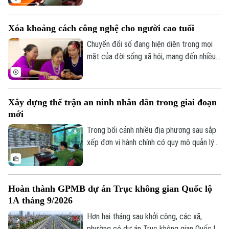
giả, quảng cáo sai sự thật, lừa đảo trực
tuyến, xúc phạm danh dự, nhân phẩm vẫn
Xóa khoảng cách công nghệ cho người cao tuổi
diễn biến phức tạp. Vậy đâu là ranh giới
giữa quyền tự do ngôn luận và hành vi vi
Chuyển đổi số đang hiện diện trong mọi
phạm pháp luật?
mặt của đời sống xã hội, mang đến nhiều
tiện ích. Trong sự phát triển mạnh mẽ của
công nghệ, vẫn còn một bộ phận người
dân, đặc biệt là người cao tuổi, gặp khó
Xây dựng thế trận an ninh nhân dân trong giai đoạn
khăn trong tiếp cận và sử dụng các nền
mới
tảng số.
Trong bối cảnh nhiều địa phương sau sắp
xếp đơn vị hành chính có quy mô quản lý
lớn hơn, yêu cầu bảo đảm an ninh, trật tự
cũng đặt ra những nhiệm vụ mới. Bên cạnh
vai trò nòng cốt của lực lượng công an,
Hoàn thành GPMB dự án Trục không gian Quốc lộ
việc phát huy sức mạnh của nhân dân, xây
1A tháng 9/2026
dựng các mô hình tự quản và ứng dụng
công nghệ trong kết nối, trao đổi thông
Hơn hai tháng sau khởi công, các xã,
tin đang trở thành giải pháp quan trọng
phường có dự án Trục không gian Quốc lộ