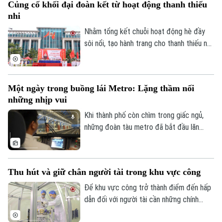
Củng cố khối đại đoàn kết từ hoạt động thanh thiếu
tích cực sau những bộn bề của cuộc
nhi
sống, đồng thời rất hiệu quả trong việc
cải thiện vấn đề về cơ, xương, khớp.
Nhằm tổng kết chuỗi hoạt động hè đầy
sôi nổi, tạo hành trang cho thanh thiếu nhi
sẵn sàng bước vào năm học mới, xã Đông
Anh đã tổ chức Hội trại hè 2026 với sự
tham gia của 3000 thiếu nhi từ 36 thôn
Một ngày trong buồng lái Metro: Lặng thầm nối
trên địa bàn.
những nhịp vui
Khi thành phố còn chìm trong giấc ngủ,
những đoàn tàu metro đã bắt đầu lăn
bánh, nối những nhịp đầu tiên của một
ngày mới. Và phía sau mỗi chuyến tàu ấy là
những người lái tàu làm việc trong một
Thu hút và giữ chân người tài trong khu vực công
không gian rất đặc biệt - nơi mỗi thao tác
đều đòi hỏi sự chính xác, mỗi hành trình
Để khu vực công trở thành điểm đến hấp
cần sự tập trung cao độ và công nghệ
dẫn đối với người tài cần những chính
luôn hiện diện trong từng khoảnh khắc.
sách mang tính đột phá, hướng tới xây