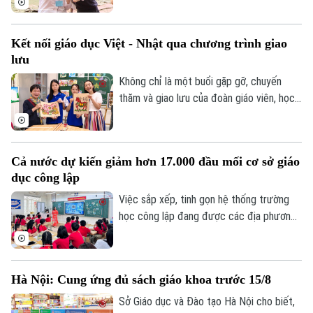
Nhật Bản. Một hành trình giao lưu đầy ắp
những trải nghiệm văn hóa độc đáo và
Kết nối giáo dục Việt - Nhật qua chương trình giao
tình bạn xuyên biên giới được mở ra đã
lưu
góp phần bồi đắp cho mối quan hệ hữu
nghị Hà Nội - Fukuoka.
Không chỉ là một buổi gặp gỡ, chuyến
thăm và giao lưu của đoàn giáo viên, học
sinh Nhật Bản tại Trường THCS Thành
Công, Hà Nội còn mở ra cơ hội để học
sinh hai nước hiểu hơn về văn hóa, giáo
Cả nước dự kiến giảm hơn 17.000 đầu mối cơ sở giáo
dục và cùng vun đắp tình hữu nghị từ
dục công lập
những trải nghiệm thực tế ngay trong môi
trường học đường.
Việc sắp xếp, tinh gọn hệ thống trường
học công lập đang được các địa phương
đẩy nhanh trước năm học mới. Theo Bộ
Giáo dục và Đào tạo, sau khi hoàn thành
phương án sắp xếp, cả nước dự kiến giảm
Hà Nội: Cung ứng đủ sách giáo khoa trước 15/8
hơn 17.000 đầu mối cơ sở giáo dục công
lập, song vẫn bảo đảm quyền học tập của
Sở Giáo dục và Đào tạo Hà Nội cho biết,