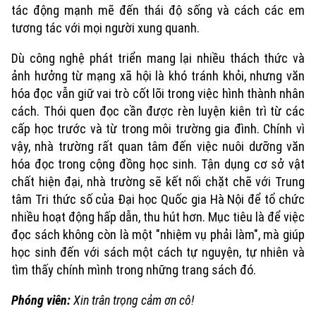
tác động mạnh mẽ đến thái độ sống và cách các em
tương tác với mọi người xung quanh.
Dù công nghệ phát triển mang lại nhiều thách thức và
ảnh hưởng từ mạng xã hội là khó tránh khỏi, nhưng văn
hóa đọc vẫn giữ vai trò cốt lõi trong việc hình thành nhân
cách. Thói quen đọc cần được rèn luyện kiên trì từ các
Chuyên mục
cấp học trước và từ trong môi trường gia đình. Chính vì
vậy, nhà trường rất quan tâm đến việc nuôi dưỡng văn
Thời sự
hóa đọc trong cộng đồng học sinh. Tận dụng cơ sở vật
chất hiện đại, nhà trường sẽ kết nối chặt chẽ với Trung
Hà Nội
Hà Nội
tâm Tri thức số của Đại học Quốc gia Hà Nội để tổ chức
nhiều hoạt động hấp dẫn, thu hút hơn. Mục tiêu là để việc
Chính trị
đọc sách không còn là một "nhiệm vụ phải làm", mà giúp
Nhịp sống Hà Nội
Thế giới
học sinh đến với sách một cách tự nguyện, tự nhiên và
Xã hội
Người Hà Nội
tìm thấy chính mình trong những trang sách đó.
Tin tức
Kinh tế
An ninh trật tự
Phóng viên:
Khoảnh khắc Hà Nội
Xin trân trọng cảm ơn cô!
Quân sự
Tin tức