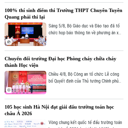
Bộ Công an, ý kiến của các cơ quan liên
100% thí sinh điểm thi Trường THPT Chuyên Tuyên
quan và quy chế thi hiện hành, nhằm bảo
Quang phải thi lại
đảm sự công bằng, minh bạch của kỳ thi
tốt nghiệp THPT, đồng thời bảo vệ quyền
Sáng 5/8, Bộ Giáo dục và Đào tạo đã tổ
lợi của các thí sinh và giữ vững niềm tin
chức họp báo thông tin về phương án xử
của xã hội đối với kỳ thi.
lý đối với thí sinh tại điểm thi Trường
THPT Chuyên Tuyên Quang trong Kỳ thi
tốt nghiệp THPT năm 2026. Theo đó,
Chuyển đổi trường Đại học Phòng cháy chữa cháy
toàn bộ thí sinh tại điểm thi này sẽ thi lại
thành Học viện
tất cả các môn.
Chiều 4/8, Bộ Công an tổ chức Lễ công
bố Quyết định của Thủ tướng Chính phủ
về việc chuyển đổi Trường Đại học Phòng
cháy chữa cháy thành Học viện Phòng
cháy chữa cháy và Cứu nạn cứu hộ. Tới
105 học sinh Hà Nội đạt giải đấu trường toán học
dự và chỉ đạo buổi lễ Thượng tướng, TS
châu Á 2026
Lê Quốc Hùng, Ủy viên Trung ương Đảng,
Phó Bí thư Đảng ủy Công an Trung ương,
Vòng chung kết quốc tế đấu trường toán