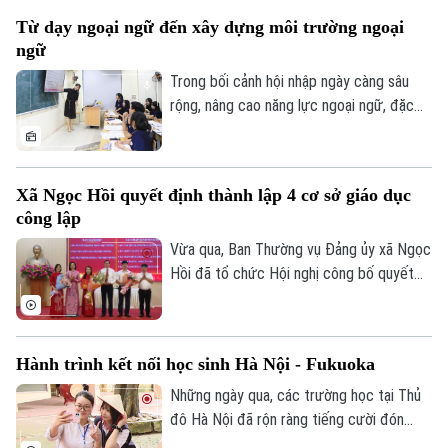
hiện mục tiêu này, thành phố ưu tiên đầu
Từ dạy ngoại ngữ đến xây dựng môi trường ngoại
tư cho đội ngũ giáo viên, cơ sở vật chất
ngữ
và học liệu.
Trong bối cảnh hội nhập ngày càng sâu
rộng, nâng cao năng lực ngoại ngữ, đặc
biệt là tiếng Anh, đang trở thành yêu cầu
cấp thiết đối với giáo dục Việt Nam.
Xã Ngọc Hồi quyết định thành lập 4 cơ sở giáo dục
công lập
Vừa qua, Ban Thường vụ Đảng ủy xã Ngọc
Hồi đã tổ chức Hội nghị công bố quyết
định thành lập các cơ sở giáo dục công
lập, thành lập các đảng bộ cơ sở và công
tác cán bộ sau khi sắp xếp, tổ chức lại
Hành trình kết nối học sinh Hà Nội - Fukuoka
các trường học thuộc thẩm quyền trên
địa bàn xã.
Những ngày qua, các trường học tại Thủ
đô Hà Nội đã rộn ràng tiếng cười đón
tiếp đoàn học sinh đến từ tỉnh Fukuoka,
Theo dõi Hà Nội On