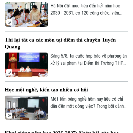
nhúng trong sinh viên.
Hà Nội đặt mục tiêu đến hết năm học
2030 - 2031, có 120 công chức, viên
chức ngành giáo dục và đào tạo đạt trình
độ Tiến sĩ thuộc các ngành khoa học cơ
bản, kỹ thuật và công nghệ...
Thi lại tất cả các môn tại điểm thi chuyên Tuyên
Quang
Sáng 5/8, tại cuộc họp báo về phương án
xử lý sai phạm tại Điểm thi Trường THPT
Chuyên Tuyên Quang, Bộ Giáo dục và Đào
tạo quyết định tổ chức thi lại tất cả các
môn đối với toàn bộ thí sinh tại điểm thi
Học một nghề, kiến tạo nhiều cơ hội
này. Thời gian thi lại dự kiến vào ngày 14
và 15/8.
Một tấm bằng nghề hôm nay liệu có chỉ
dẫn đến một công việc? Trong bối cảnh
thị trường lao động liên tục thay đổi, câu
trả lời đang dần khác đi. Điều doanh
nghiệp cần không chỉ là người biết làm