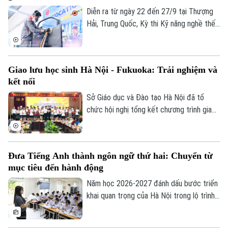
Diễn ra từ ngày 22 đến 27/9 tại Thượng
Hải, Trung Quốc, Kỳ thi Kỹ năng nghề thế
giới lần thứ 48 là đấu trường lớn nhất hành
tinh, thu hút hơn 1.400 thí sinh tranh tài ở
64 nghề. Tại Trường Trung cấp nghề Giao
Giao lưu học sinh Hà Nội - Fukuoka: Trải nghiệm và
thông công chính Hà Nội - đơn vị được
kết nối
Bộ GD&ĐT giao chủ trì huấn luyện nghề
sơn ô tô, không khí tập luyện của thầy và
Sở Giáo dục và Đào tạo Hà Nội đã tổ
trò đang rất khẩn trương, sẵn sàng cho kỳ
chức hội nghị tổng kết chương trình giao
thi sắp tới.
lưu văn hóa, giáo dục giữa học sinh thành
phố Hà Nội và tỉnh Fukuoka, Nhật Bản
năm 2026. Chương trình nhằm tăng cường
Đưa Tiếng Anh thành ngôn ngữ thứ hai: Chuyển từ
gắn kết giữa các trường học của hai địa
mục tiêu đến hành động
phương, tạo cơ hội để giáo viên, học sinh
giao lưu, chia sẻ kinh nghiệm trong quản
Năm học 2026-2027 đánh dấu bước triển
lý, giảng dạy và học tập.
khai quan trọng của Hà Nội trong lộ trình
đưa tiếng Anh trở thành ngôn ngữ thứ hai
trong trường học. Với quyết tâm thực