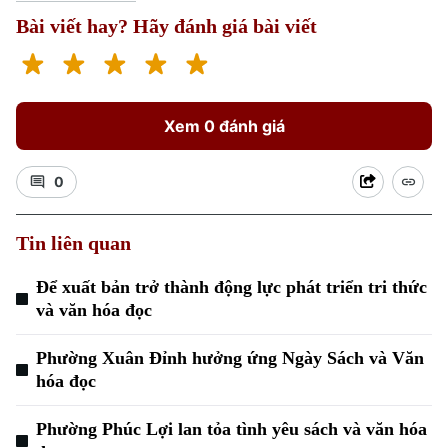
Nhà đất
Công nghệ
Ẩm thực
Bài viết hay? Hãy đánh giá bài viết
Hồ sơ
Cafe sáng
Tin tức
Tàu và Xe
Người Việt 4 phương
Tài chính Ngân hàng
Đầu tư
Ô tô
Giáo dục
Xem 0 đánh giá
Doanh nghiệp
Căn hộ
Tàu
Tin tức
Văn hóa
0
Đất đai
Xe máy
Tuyển sinh
Tin tức
Sức khỏe
Kinh nghiệm
Tin liên quan
Thị trường
Hướng nghiệp
Làng nghề
Y tế
Để xuất bản trở thành động lực phát triển tri thức
Thể thao
Đánh giá
và văn hóa đọc
Di tích
Dinh dưỡng
Bóng đá
Giải trí
Phường Xuân Đỉnh hưởng ứng Ngày Sách và Văn
Tư vấn sức khỏe
hóa đọc
Quần vợt
Tin tức
Đã phát sóng
Phường Phúc Lợi lan tỏa tình yêu sách và văn hóa
Golf
Sao