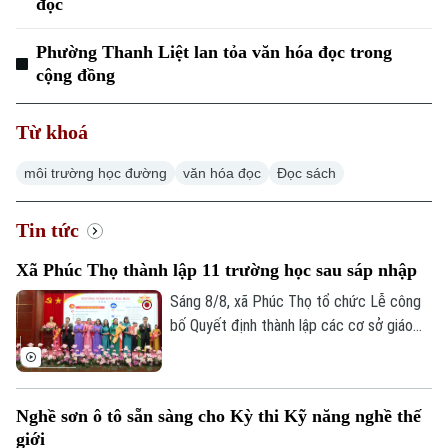
đọc
Điện ảnh
Phường Thanh Liệt lan tỏa văn hóa đọc trong
cộng đồng
Thời trang
Từ khoá
Âm nhạc
môi trường học đường
văn hóa đọc
Đọc sách
Tin tức
Xã Phúc Thọ thành lập 11 trường học sau sáp nhập
Sáng 8/8, xã Phúc Thọ tổ chức Lễ công
bố Quyết định thành lập các cơ sở giáo
dục công lập, các tổ chức Đảng trực
thuộc và công tác cán bộ sau sắp xếp.
Nghề sơn ô tô sẵn sàng cho Kỳ thi Kỹ năng nghề thế
giới