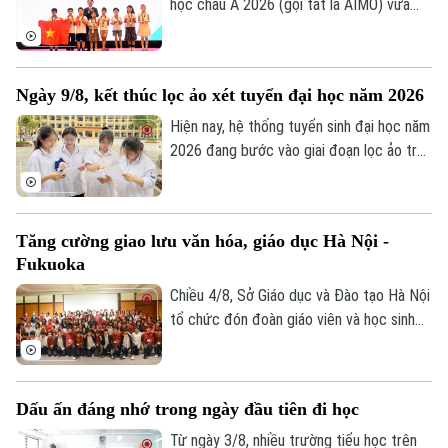
Thứ trưởng Bộ Công an; GS.TS Lê Quân,
học châu Á 2026 (gọi tắt là AIMO) vừa
Thứ trưởng Bộ Giáo dục và Đào tạo.
kết thúc. Hà Nội là đơn vị có số lượng thí
sinh đạt giải nhiều nhất với 105 em. Cuộc
thi là sự kiện thường niên do Báo Tiền
Ngày 9/8, kết thúc lọc ảo xét tuyển đại học năm 2026
phong phối hợp với Đại học Bách Khoa Hà
Nội tổ chức.
Hiện nay, hệ thống tuyển sinh đại học năm
2026 đang bước vào giai đoạn lọc ảo trên
phạm vi toàn quốc. Việc lọc ảo được
thực hiện 6 lần theo quy trình và sẽ kết
thúc vào ngày 9/8.
Tăng cường giao lưu văn hóa, giáo dục Hà Nội -
Fukuoka
Chiều 4/8, Sở Giáo dục và Đào tạo Hà Nội
tổ chức đón đoàn giáo viên và học sinh
tỉnh Fukuoka, Nhật Bản đến học tập, tìm
hiểu văn hóa, cuộc sống của người Việt
Nam.
Dấu ấn đáng nhớ trong ngày đầu tiên đi học
Từ ngày 3/8, nhiều trường tiểu học trên