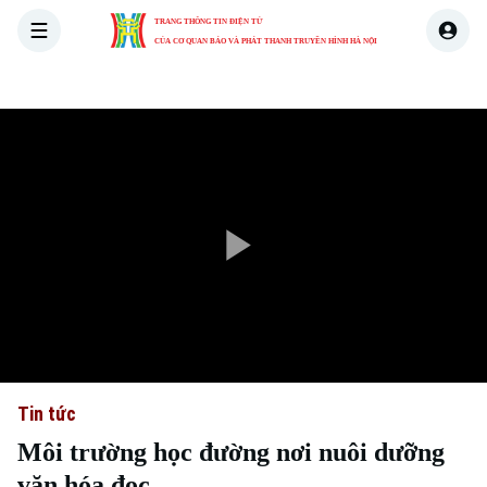
TRANG THÔNG TIN ĐIỆN TỬ
CỦA CƠ QUAN BÁO VÀ PHÁT THANH TRUYỀN HÌNH HÀ NỘI
THỜI SỰ
HÀ NỘI
THẾ GIỚI
KINH TẾ
NHÀ ĐẤT
Play
Video
Tin tức
Môi trường học đường nơi nuôi dưỡng
văn hóa đọc