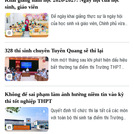
Khai giảng năm học 2026-2027: Ngày hội của học
nghề, mà còn là người có năng lực thích
sinh, giáo viên
ứng, học hỏi và sẵn sàng đảm nhận những
vai trò mới.
Để ngày khai giảng thực sự là ngày hội
của học sinh và giáo viên, Chính phủ vừa
Liên hệ đường dây nóng (bấm để gọi)
ban hành kế hoạch yêu cầu các bộ, ngành,
địa phương tập trung cao độ chuẩn bị mọi
Tòa soạn
Tòa soạn
điều kiện, từ đội ngũ giáo viên, cơ sở vật
0865.116.699 (hotline)
0865.116.699
328 thí sinh chuyên Tuyên Quang sẽ thi lại
chất đến sách giáo khoa, bảo đảm không
học sinh nào bị bỏ lại phía sau.
Hơn một tháng sau khi phát hiện dấu hiệu
bất thường tại điểm thi Trường THPT
Chuyên Tuyên Quang, Bộ Giáo dục và Đào
tạo đã công bố phương án xử lý.
Không để sai phạm làm ảnh hưởng niềm tin vào kỳ
thi tốt nghiệp THPT
Quyết định tổ chức thi lại tất cả các môn
với toàn bộ thí sinh tại điểm thi Trường
THPT chuyên Tuyên Quang được đưa ra
trên cơ sở kết quả điều tra ban đầu của