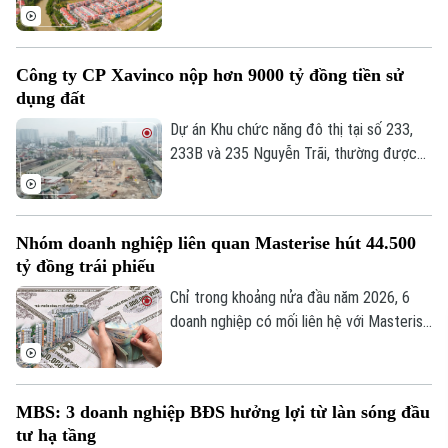
mở ra hướng phát triển mới cho khu vực
Đồng bằng sông Cửu Long.
Công ty CP Xavinco nộp hơn 9000 tỷ đồng tiền sử
dụng đất
Dự án Khu chức năng đô thị tại số 233,
233B và 235 Nguyễn Trãi, thường được
gọi là khu đô thị Cao Xà Lá do Công ty Cổ
phần Xavinco làm chủ đầu tư, đã nộp hơn
11.100 tỷ đồng vào ngân sách thành phố.
Nhóm doanh nghiệp liên quan Masterise hút 44.500
Thông tin từ báo cáo của UBND thành
tỷ đồng trái phiếu
phố Hà Nội.
Chỉ trong khoảng nửa đầu năm 2026, 6
doanh nghiệp có mối liên hệ với Masterise
đã hút tới 44.5 ngàn tỷ đồng từ trái phiếu.
MBS: 3 doanh nghiệp BĐS hưởng lợi từ làn sóng đầu
tư hạ tầng