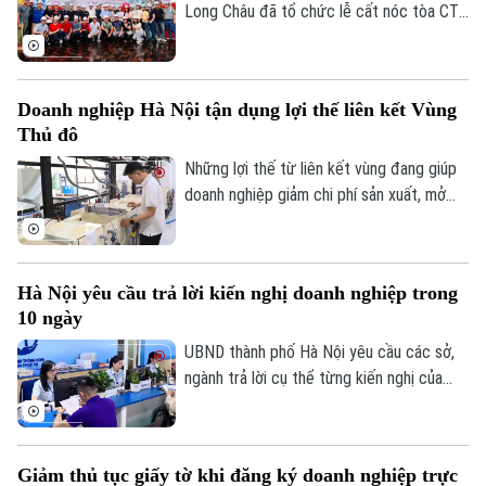
Long Châu đã tổ chức lễ cất nóc tòa CT1
tại phường Bồ Đề, thành phố Hà Nội. Dự
0865.116.699 (hotline)
0865.116.699
án được xây dựng trên diện tích 6ha với 3
toà chung cư cung cấp khoảng 1.900 căn
Doanh nghiệp Hà Nội tận dụng lợi thế liên kết Vùng
hộ.
Thủ đô
Những lợi thế từ liên kết vùng đang giúp
doanh nghiệp giảm chi phí sản xuất, mở
rộng thị trường và tăng khả năng tham gia
sâu hơn vào chuỗi cung ứng toàn cầu. Đây
cũng được xem là một trong những động
Hà Nội yêu cầu trả lời kiến nghị doanh nghiệp trong
lực quan trọng để Hà Nội hiện thực hóa
10 ngày
mục tiêu tăng trưởng hai con số trong
năm nay.
UBND thành phố Hà Nội yêu cầu các sở,
ngành trả lời cụ thể từng kiến nghị của
doanh nghiệp trong thời hạn tối đa 10
ngày, nhằm rút ngắn thời gian xử lý, cải
thiện môi trường đầu tư, kinh doanh và hỗ
Giảm thủ tục giấy tờ khi đăng ký doanh nghiệp trực
trợ mục tiêu tăng trưởng kinh tế năm