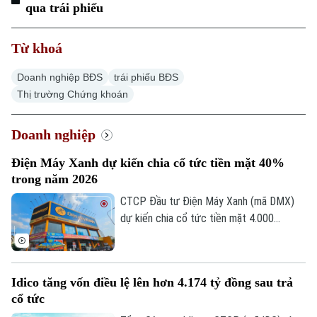
qua trái phiếu
Từ khoá
Doanh nghiệp BĐS
trái phiếu BĐS
Thị trường Chứng khoán
Doanh nghiệp
Điện Máy Xanh dự kiến chia cổ tức tiền mặt 40%
trong năm 2026
CTCP Đầu tư Điện Máy Xanh (mã DMX)
dự kiến chia cổ tức tiền mặt 4.000
đồng/cổ phiếu từ lợi nhuận năm 2025,
thời gian thanh toán vào ngày 26/8/2026.
Với lợi nhuận năm 2026, doanh nghiệp tiếp
Idico tăng vốn điều lệ lên hơn 4.174 tỷ đồng sau trả
tục lên kế hoạch chia 4.000 đồng/cổ
cổ tức
phiếu, tương đương tỷ lệ 40%, dự kiến