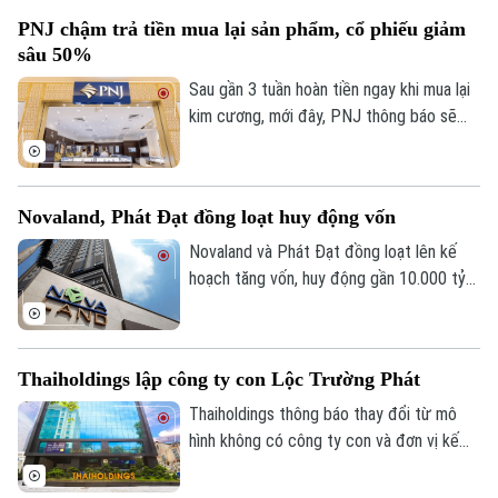
PNJ chậm trả tiền mua lại sản phẩm, cổ phiếu giảm
sâu 50%
Sau gần 3 tuần hoàn tiền ngay khi mua lại
kim cương, mới đây, PNJ thông báo sẽ
thay đổi phương thức thanh toán khi thu
lại sản phẩm, chuyển sang chia thành
Bản quyền thuộc về Cơ quan Báo và Phát thanh Truyền hình Hà Nội Giấy
nhiều đợt thanh toán, khuyến khích đổi
phép số: Số 63/GP-TTDT, cấp ngày 10/05/2023
Novaland, Phát Đạt đồng loạt huy động vốn
sang sản phẩm khác. Động thái này càng
TRANG THÔNG TIN ĐIỆN TỬ
làm cho giá cổ phiếu PNJ sụt giảm mạnh
Novaland và Phát Đạt đồng loạt lên kế
trên thị trường.
hoạch tăng vốn, huy động gần 10.000 tỷ
CỦA CƠ QUAN BÁO VÀ PHÁT THANH TRUYỀN HÌNH HÀ NỘI
đồng nhằm cơ cấu tài chính và chuẩn bị
Số 3-5 Huỳnh Thúc Kháng-Phường Láng-Hà Nội
cho giai đoạn phục hồi.
Giám đốc: VŨ MINH TUẤN
Thaiholdings lập công ty con Lộc Trường Phát
Phó Giám đốc: Nguyễn Kim Khiêm, Nguyễn Minh Đức, Nguyễn Thành Lợi
Thaiholdings thông báo thay đổi từ mô
hình không có công ty con và đơn vị kế
toán trực thuộc sang mô hình có công ty
con, thực hiện công bố báo cáo tài chính