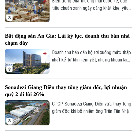
giả nhấn mạnh tại sự kiện AI-Ready
Biến động của thương mại quốc tế, các
Workforce tổ chức mới đây tại Hà Nội.
tiêu chuẩn xanh ngày càng khắt khe, yêu
cầu về truy xuất nguồn gốc, chống mất
rừng, giảm phát thải carbon, xu hướng
tiêu dùng bền vững đang đặt ra những
Bất động sản An Gia: Lãi kỷ lục, doanh thu bán nhà
yêu cầu hoàn toàn mới đối với ngành gỗ
chạm đáy
quốc tế. Tuy nhiên, giữa sự biến động của
thị trường, xuất khẩu gỗ của Việt Nam
Doanh thu bán căn hộ rơi xuống mức thấp
vẫn duy trì vị thế dẫn đầu nhờ khả năng
nhất kể từ khi niêm yết, nhưng khoản lãi
thích ứng linh hoạt với biến động thị
từ thương vụ thâu tóm doanh nghiệp triển
Theo dõi Hà Nội On
trường.
khai dự án The Gió Riverside, giúp An Gia
lập kỷ lục lợi nhuận quý 2/2026.
Sonadezi Giang Điền thay tổng giám đốc, lợi nhuận
quý 2 đi lùi 26%
CTCP Sonadezi Giang Điền vừa thay tổng
giám đốc khi bổ nhiệm ông Trần Tấn Nhật
thay ông Hoàng Sỹ Quyết, trong bối cảnh
doanh nghiệp ghi nhận lợi nhuận sau thuế
quý II/2026 giảm 26% do chi phí tài chính