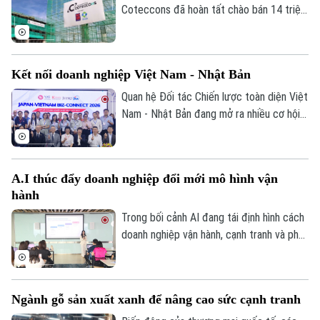
Coteccons đã hoàn tất chào bán 14 triệu
trái phiếu với giá 100.000 đồng/trái phiếu,
qua đó huy động thành công 1.400 tỷ
đồng.
Kết nối doanh nghiệp Việt Nam - Nhật Bản
Quan hệ Đối tác Chiến lược toàn diện Việt
Nam - Nhật Bản đang mở ra nhiều cơ hội
hợp tác mới cho cộng đồng doanh nghiệp
hai nước. Tại Hà Nội, chương trình Japan-
Vietnam Biz-Connect 2026 đã tạo không
A.I thúc đẩy doanh nghiệp đổi mới mô hình vận
gian để doanh nghiệp Việt Nam và Nhật
hành
Bản kết nối trực tiếp, tìm kiếm đối tác và
thúc đẩy các cơ hội hợp tác thực chất.
Trong bối cảnh AI đang tái định hình cách
doanh nghiệp vận hành, cạnh tranh và phát
triển đội ngũ, bài toán đặt ra không còn
dừng ở việc sở hữu công nghệ mà là khả
năng chuyển hóa AI thành năng lực vận
Ngành gỗ sản xuất xanh để nâng cao sức cạnh tranh
hành thực chất. Thông tin được các diễn