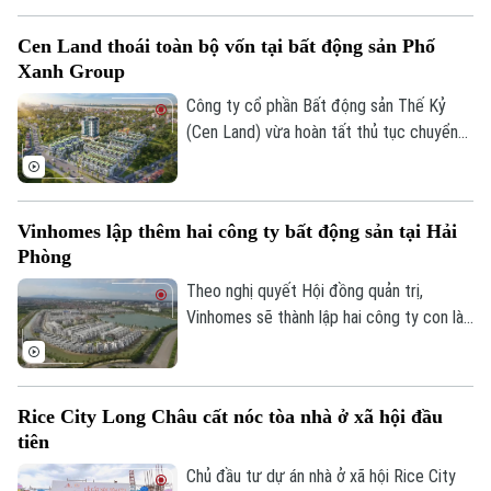
cổ đông miễn nhiệm ông Lưu Bách Đạt và
Cen Land thoái toàn bộ vốn tại bất động sản Phố
ông Nguyễn Quốc Trung do hai cá nhân
Xanh Group
này đang bị khởi tố theo quyết định của
Cơ quan Cảnh sát điều tra, Bộ Công an.
Công ty cổ phần Bất động sản Thế Kỷ
(Cen Land) vừa hoàn tất thủ tục chuyển
nhượng toàn bộ 51% cổ phần nắm giữ tại
Công ty cổ phần Dịch vụ và Đầu tư Bất
động sản Phố Xanh Group vào ngày
Vinhomes lập thêm hai công ty bất động sản tại Hải
24/07/2026.
Phòng
Theo nghị quyết Hội đồng quản trị,
Vinhomes sẽ thành lập hai công ty con là
Công ty TNHH Clairmont 1 và Công ty
TNHH Clairmont 2, cùng đặt trụ sở tại
phường Hồng Bàng, thành phố Hải Phòng.
Rice City Long Châu cất nóc tòa nhà ở xã hội đầu
tiên
Liên hệ đường dây nóng (bấm để gọi)
Chủ đầu tư dự án nhà ở xã hội Rice City
Tòa soạn
Tòa soạn