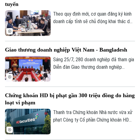
tuyến
2026.
Theo quy định mới, cơ quan đăng ký kinh
doanh cấp tỉnh sẽ chủ động khai thác dữ
liệu từ Cơ sở dữ liệu quốc gia về đăng ký
doanh nghiệp và các cơ sở dữ liệu chuyên
ngành. Vì vậy, người dân và doanh nghiệp
Giao thương doanh nghiệp Việt Nam - Bangladesh
không phải nộp lại các giấy tờ đã có trên
hệ thống.
Sáng 25/7, 280 doanh nghiệp đã tham gia
Diễn đàn Giao thương doanh nghiệp
Bangladesh - Việt Nam, và Kết nối giao
thương B2B 2026 do Bộ Công Thương tổ
chức theo hình thức trực tiếp và trực
Chứng khoán HD bị phạt gần 300 triệu đồng do hàng
tuyến.
loạt vi phạm
Thanh tra Chứng khoán Nhà nước vừa xử
phạt Công ty Cổ phần Chứng khoán HD
(HDS) tổng số tiền 282,5 triệu đồng do
nhiều vi phạm.