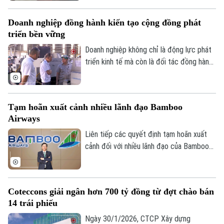
trong kinh doanh”. Chiến dịch được Cục
Đánh giá
Thuế triển khai thống nhất trong toàn
Di tích
Dinh dưỡng
Doanh nghiệp đồng hành kiến tạo cộng đồng phát
ngành, nhằm xử lý hồ sơ tồn đọng, ngăn
Bóng đá
Giải trí
triển bền vững
chặn việc lợi dụng pháp nhân, thông tin cá
Tư vấn sức khỏe
Quần vợt
nhân để vi phạm pháp luật.
Doanh nghiệp không chỉ là động lực phát
Tin tức
Đã phát sóng
triển kinh tế mà còn là đối tác đồng hành
Golf
cùng chính quyền kiến tạo cộng đồng
Sao
phát triển bền vững. Tại hai xã thí điểm
mô hình xã phường xã hội chủ nghĩa là Thư
Điện ảnh
Tạm hoãn xuất cảnh nhiều lãnh đạo Bamboo
Lâm và Phúc Thịnh, nhiều doanh nghiệp đã
Airways
sẵn sàng chung tay, góp nguồn lực và
Thời trang
đồng hành cùng địa phương để hiện thực
Liên tiếp các quyết định tạm hoãn xuất
hóa các mục tiêu của đề án.
Âm nhạc
cảnh đối với nhiều lãnh đạo của Bamboo
Airways đang thu hút sự quan tâm của dư
luận và giới đầu tư. Động thái này làm dấy
lên nhiều câu hỏi về tình hình của doanh
Coteccons giải ngân hơn 700 tỷ đồng từ đợt chào bán
nghiệp.
14 trái phiếu
Ngày 30/1/2026, CTCP Xây dựng