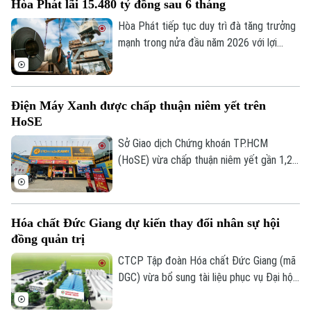
Hòa Phát lãi 15.480 tỷ đồng sau 6 tháng
tăng đột biến.
Hòa Phát tiếp tục duy trì đà tăng trưởng
mạnh trong nửa đầu năm 2026 với lợi
nhuận sau thuế đạt 15.480 tỷ đồng, tăng
103% so với cùng kỳ và hoàn thành 70%
kế hoạch lợi nhuận cả năm.
Điện Máy Xanh được chấp thuận niêm yết trên
HoSE
Sở Giao dịch Chứng khoán TP.HCM
(HoSE) vừa chấp thuận niêm yết gần 1,27
tỷ cổ phiếu của Công ty Cổ phần Điện
Máy Xanh. Doanh nghiệp dự kiến giao dịch
phiên đầu tiên vào đầu tháng 8 với giá
Hóa chất Đức Giang dự kiến thay đổi nhân sự hội
tham chiếu 80.000 đồng/cổ phiếu, tương
đồng quản trị
đương mức giá chào bán trong đợt IPO.
CTCP Tập đoàn Hóa chất Đức Giang (mã
DGC) vừa bổ sung tài liệu phục vụ Đại hội
đồng cổ đông thường niên 2026, dự kiến
diễn ra ngày 13/8, với nội dung xin ý kiến