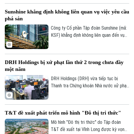
riêng và báo cáo tài chính hợp nhất do
Sunshine khẳng định không liên quan vụ việc yêu cầu
công ty con của THD đã hoàn thành thủ
phá sản
tục thành lập.
Công ty Cổ phần Tập đoàn Sunshine (mã:
KSF) khẳng định không liên quan đến vụ
việc yêu cầu mở thủ tục phá sản đang
được tòa án thụ lý. Doanh nghiệp cho biết
Công ty Cổ phần Tập đoàn Sunshine và
DRH Holdings bị xử phạt lần thứ 2 trong chưa đầy
Công ty Cổ phần Phát triển Tập đoàn
một năm
Sunshine là hai pháp nhân độc lập, không
có quan hệ mẹ - con hay liên kết.
DRH Holdings (DRH) vừa tiếp tục bị
Thanh tra Chứng khoán Nhà nước xử phạt
hành chính 185 triệu đồng do hàng loạt vi
phạm liên quan đến công bố thông tin.
Đây là lần thứ hai doanh nghiệp này bị xử
T&T đề xuất phát triển mô hình "Đô thị tri thức"
phạt chỉ trong chưa đầy một năm, sau án
phạt lên tới 790 triệu đồng vào tháng
Mô hình "Đô thị tri thức" do Tập đoàn
7/2025.
T&T đề xuất tại Vĩnh Long được kỳ vọng