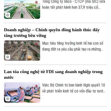
thực hiện thành hai đợt.
Tổng Công ty Idico - CTCP (mã IDC) vừa
hoàn tất phát hành hơn 37,9 triệu cổ
phiếu để trả cổ tức năm 2025 cho 11.908
cổ đông, theo tỷ lệ 100:10. Tổng giá trị
phát hành theo mệnh giá gần 379,5 tỷ
Doanh nghiệp – Chính quyền đồng hành thúc đẩy
đồng, nguồn vốn từ lợi nhuận sau thuế
tăng trưởng bền vững
chưa phân phối.
Mục tiêu tăng trưởng kinh tế hai con số
đang đặt ra yêu cầu phải tạo ra những
động lực phát triển mới cho nền kinh tế
nhưng tăng trưởng nhanh chỉ thực sự bền
vững khi được xây dựng trên nền tảng
Lan tỏa công nghệ từ FDI sang doanh nghiệp trong
khoa học công nghệ, đổi mới sáng tạo,
nước
chuyển đổi số và chuyển đổi xanh. Và vai
Chuyên mục
trò kiến tạo của chính quyền là yếu tố
Việc Bộ Chính trị ban hành Nghị quyết 10
quan trọng để hiện thực hóa mục tiêu này.
về phát triển kinh tế có vốn đầu tư nước
Thời sự
ngoài được kỳ vọng tạo thêm động lực
thu hút dòng vốn chất lượng cao, đồng
Hà Nội
Hà Nội
thời thúc đẩy chuyển giao công nghệ và