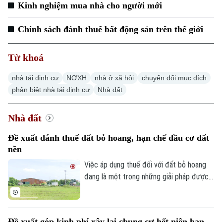
Thời sự
Kinh nghiệm mua nhà cho người mới
Chính sách đánh thuế bất động sản trên thế giới
Hà Nội
Hà Nội
Chính trị
Từ khoá
Nhịp sống Hà Nội
Thế giới
Xã hội
nhà tái định cư
NƠXH
nhà ở xã hội
chuyển đổi mục đích
Người Hà Nội
Tin tức
Kinh tế
phân biệt nhà tái định cư
Nhà đất
An ninh trật tự
Khoảnh khắc Hà Nội
Quân sự
Tin tức
Nhà đất
Nhà đất
Công nghệ
Ẩm thực
Hồ sơ
Đề xuất đánh thuế đất bỏ hoang, hạn chế đầu cơ đất
Cafe sáng
Tin tức
Tàu và Xe
nền
Người Việt 4 phương
Tài chính Ngân hàng
Việc áp dụng thuế đối với đất bỏ hoang
Đầu tư
Ô tô
Giáo dục
đang là một trong những giải pháp được
Doanh nghiệp
đề xuất nhằm nâng cao hiệu quả sử dụng
Căn hộ
Tàu
Tin tức
đất và hạn chế tình trạng đầu cơ.
Văn hóa
Đất đai
Xe máy
Đề xuất góp kinh phí xây lại chung cư hết niên hạn