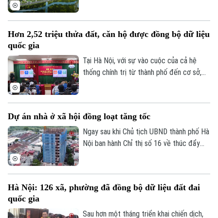
mô lớn tại xã Phúc Thịnh, góp phần tăng
nguồn cung nhà ở trong thời gian tới.
Hơn 2,52 triệu thửa đất, căn hộ được đồng bộ dữ liệu
quốc gia
Tại Hà Nội, với sự vào cuộc của cả hệ
thống chính trị từ thành phố đến cơ sở,
nhiều kết quả quan trọng đã được ghi
nhận, tạo tiền đề hoàn thành mục tiêu xây
dựng cơ sở dữ liệu đất đai thống nhất,
Dự án nhà ở xã hội đồng loạt tăng tốc
đồng bộ trên toàn địa bàn.
Ngay sau khi Chủ tịch UBND thành phố Hà
Nội ban hành Chỉ thị số 16 về thúc đẩy
phát triển nhà ở xã hội, nhiều dự án trên
địa bàn đang tăng tốc thi công để hoàn
thành các mốc tiến độ đề ra.
Hà Nội: 126 xã, phường đã đồng bộ dữ liệu đất đai
quốc gia
Sau hơn một tháng triển khai chiến dịch,