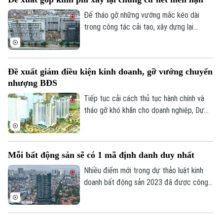
Tuyển sinh
Tin tức
Sức khỏe
Kinh nghiệm
Để tháo gỡ những vướng mắc kéo dài
Thị trường
Hướng nghiệp
trong công tác cải tạo, xây dựng lại
Làng nghề
Y tế
Thể thao
chung cư cũ, Hiệp hội Bất động sản
Đánh giá
TP.HCM (HoREA) vừa đề xuất bổ sung cơ
Di tích
Dinh dưỡng
chế tài chính rõ ràng đối với các chung cư
Bóng đá
Giải trí
Đề xuất giảm điều kiện kinh doanh, gỡ vướng chuyển
hết niên hạn sử dụng.
Tư vấn sức khỏe
nhượng BĐS
Quần vợt
Tin tức
Đã phát sóng
Tiếp tục cải cách thủ tục hành chính và
Golf
tháo gỡ khó khăn cho doanh nghiệp, Dự
Sao
thảo Luật Kinh doanh bất động sản (sửa
đổi) đề xuất cắt giảm nhiều điều kiện kinh
Điện ảnh
doanh và đơn giản hóa thủ tục chuyển
Mỗi bất động sản sẽ có 1 mã định danh duy nhất
nhượng dự án.
Thời trang
Nhiều điểm mới trong dự thảo luật kinh
Âm nhạc
doanh bất động sản 2023 đã được công
bố để các chuyên gia, cộng đồng doanh
nghiệp và các đơn vị liên quan cùng góp ý,
hoàn thiện. Đáng chú ý, việc định danh bất