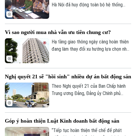
Hà Nội đã huy động toàn bộ hệ thống
chính trị tham gia thực hiện nhiệm vụ. Sở
Nông nghiệp và Môi trường đã thành lập
các tổ công tác trực tiếp xuống cơ sở,
Vì sao người mua nhà vẫn ưu tiên chung cư?
cung cấp hơn 10.000 tài khoản và các
Liên hệ đường dây nóng (bấm để gọi)
phần mềm hỗ trợ cho 126 xã, phường.
Hạ tầng giao thông ngày càng hoàn thiện
Tòa soạn
Tòa soạn
đang làm thay đổi xu hướng lựa chọn nhà
ở của người dân. Khảo sát mới của
0865.116.699 (hotline)
0865.116.699
Batdongsan.com.vn cho thấy, phân khúc
chung cư tiếp tục thu hút sự quan tâm
Nghị quyết 21 sẽ "hồi sinh" nhiều dự án bất động sản
nhờ đáp ứng tốt nhu cầu ở thực và hưởng
lợi từ hệ thống hạ tầng đồng bộ.
Theo Nghị quyết 21 của Ban Chấp hành
Trung ương Đảng, Đảng ủy Chính phủ
được giao xây dựng và trình Quốc hội nghị
quyết thí điểm cơ chế Nhà nước mua lại
các dự án nhà ở thương mại mà chủ đầu
Góp ý hoàn thiện Luật Kinh doanh bất động sản
tư không còn khả năng thực hiện. Nếu
được thông qua, đây được kỳ vọng sẽ
“Tiếp tục hoàn thiện thể chế để phát