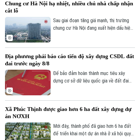
Chung cư Hà Nội hạ nhiệt, nhiều chủ nhà chấp nhận
động sản sẽ được bổ sung vào điều
cắt lỗ
khoản của Luật lần này, đảm bảo mỗi bất
động sản chỉ có duy nhất 1 mã định danh.
Sau giai đoạn tăng giá mạnh, thị trường
chung cư Hà Nội đang xuất hiện dấu hiệu
điều chỉnh. Nhiều căn hộ được rao bán với
mức giảm từ vài trăm triệu đến cả tỷ
đồng, song thanh khoản vẫn khá trầm lắng.
Địa phương phải báo cáo tiến độ xây dựng CSDL đất
đai trước ngày 8/8
Để bảo đảm hoàn thành mục tiêu xây
dựng cơ sở dữ liệu quốc gia về đất đai
trong năm 2026, Bộ Nông nghiệp và Môi
trường vừa yêu cầu các địa phương khẩn
trương rà soát, cập nhật tiến độ và gửi
Xã Phúc Thịnh được giao hơn 6 ha đất xây dựng dự
Theo dõi Hà Nội On
báo cáo trước ngày 8/8.
án NƠXH
Mới đây, thành phố đã giao hơn 6 ha đất
để triển khai một dự án nhà ở xã hội quy