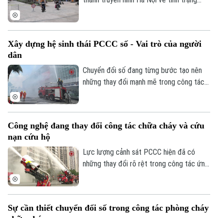
xuống cấp, hư hỏng của tuyến đường
Nguyễn Đình Tứ, UBND phường Đông
Ngạc đã tiến hành sửa chữa, cải tạo dọc
Xây dựng hệ sinh thái PCCC số - Vai trò của người
tuyến, đảm bảo khớp nối êm thuận để
dân
người dân đi lại an toàn, thuận tiện.
Chuyển đổi số đang từng bước tạo nên
những thay đổi mạnh mẽ trong công tác
PCCC và CNCH. Tuy nhiên, công nghệ
Theo dõi Hà Nội On
hiện đại chỉ phát huy khi được kết hợp với
ý thức trách nhiệm của mỗi cá nhân, mỗi
Công nghệ đang thay đổi công tác chữa cháy và cứu
gia đình và toàn xã hội. Vì vậy, mỗi người
nạn cứu hộ
dân cần chủ động tìm hiểu kiến thức,
chấp hành các quy định về an toàn PCCC,
Lực lượng cảnh sát PCCC hiện đã có
trang bị kỹ năng xử lý tình huống và tích
những thay đổi rõ rệt trong công tác ứng
cực phối hợp với các cơ quan chức năng.
dụng KHCN vào thực hiện nhiệm vụ. Nếu
trước đây việc tiếp cận hiện trường và tổ
chức chữa cháy chủ yếu dựa vào sức
Sự cần thiết chuyển đổi số trong công tác phòng cháy
người, trang thiết bị truyền thống thì ngày