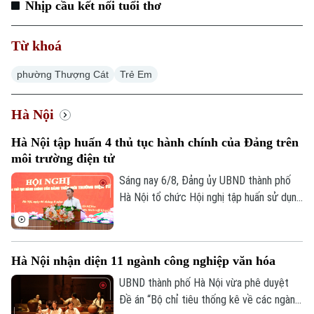
Nhịp cầu kết nối tuổi thơ
Từ khoá
phường Thượng Cát
Trẻ Em
Hà Nội
Hà Nội tập huấn 4 thủ tục hành chính của Đảng trên
môi trường điện tử
Sáng nay 6/8, Đảng ủy UBND thành phố
Hà Nội tổ chức Hội nghị tập huấn sử dụng
bốn thủ tục hành chính của Đảng trên môi
trường điện tử cho các tổ chức cơ sở
Đảng trực thuộc. Hội nghị được tổ chức
Hà Nội nhận diện 11 ngành công nghiệp văn hóa
trực tiếp tại trụ sở Khu liên cơ quan thành
phố và kết nối trực tuyến đến điểm cầu
UBND thành phố Hà Nội vừa phê duyệt
của các tổ chức cơ sở Đảng trực thuộc.
Đề án “Bộ chỉ tiêu thống kê về các ngành