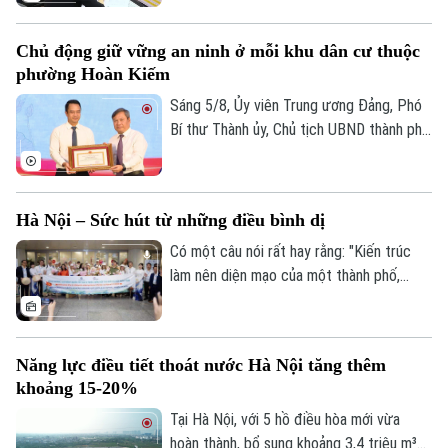
hùng liệt sĩ.
dễ tiếp cận nhà ở xã hội. Đề xuất được
nêu trong báo cáo giám sát về nhà ở xã
Chủ động giữ vững an ninh ở mỗi khu dân cư thuộc
hội, nhà tái định cư phục vụ giải phóng
phường Hoàn Kiếm
mặt bằng từ ngày 1/8/2024 đến nay.
Sáng 5/8, Ủy viên Trung ương Đảng, Phó
Bí thư Thành ủy, Chủ tịch UBND thành phố
Hà Nội Vũ Đại Thắng đã dự Ngày hội toàn
dân bảo vệ an ninh Tổ quốc năm 2026 tại
phường Hoàn Kiếm. Cùng dự có Phó Chủ
Hà Nội – Sức hút từ những điều bình dị
tịch Thường trực Ủy ban MTTQ Việt Nam
thành phố Hà Nội Trần Thị Phương Hoa và
Có một câu nói rất hay rằng: "Kiến trúc
đại diện các Sở, ngành, đơn vị liên quan.
làm nên diện mạo của một thành phố,
nhưng con người và văn hóa mới là thứ níu
giữ tâm hồn du khách." Và khi nhắc đến
những thành phố có khả năng "gây thương
Năng lực điều tiết thoát nước Hà Nội tăng thêm
nhớ" ấy, chắc chắn không thể bỏ qua Hà
khoảng 15-20%
Nội – trái tim của Việt Nam.
Tại Hà Nội, với 5 hồ điều hòa mới vừa
hoàn thành, bổ sung khoảng 3,4 triệu m³