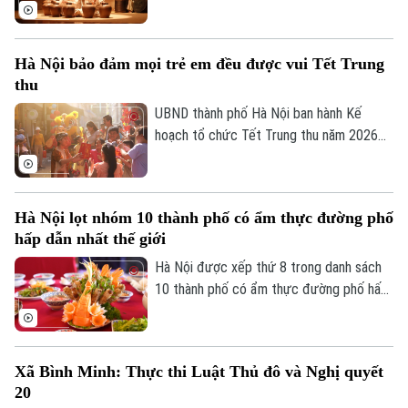
công nghiệp văn hóa trên địa bàn thành
phố Hà Nội”, tạo cơ sở đo lường mức độ
phát triển và đóng góp của lĩnh vực công
Hà Nội bảo đảm mọi trẻ em đều được vui Tết Trung
nghiệp văn hóa đối với tăng trưởng kinh
thu
tế, phục vụ công tác quản lý và hoạch
định chính sách.
UBND thành phố Hà Nội ban hành Kế
hoạch tổ chức Tết Trung thu năm 2026
với mục tiêu mọi trẻ em trên địa bàn đều
được đón Tết Trung thu vui tươi, an toàn;
100% trẻ em có hoàn cảnh đặc biệt được
Hà Nội lọt nhóm 10 thành phố có ẩm thực đường phố
thăm hỏi, tặng quà đầy đủ, kịp thời.
hấp dẫn nhất thế giới
Hà Nội được xếp thứ 8 trong danh sách
Chuyên mục
10 thành phố có ẩm thực đường phố hấp
dẫn nhất thế giới theo nghiên cứu của
Thời sự
Radical Storage và cũng là thành phố duy
nhất của châu Á lọt vào danh sách này.
Xã Bình Minh: Thực thi Luật Thủ đô và Nghị quyết
Hà Nội
Hà Nội
20