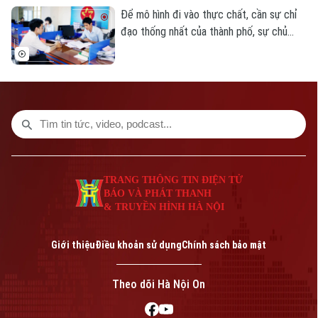
Tây Tựu.
Để mô hình đi vào thực chất, cần sự chỉ
đạo thống nhất của thành phố, sự chủ
động và trách nhiệm của chính quyền cơ
sở, sự giám sát của các tổ chức và đặc
biệt là sự tham gia trực tiếp của người
dân. Không chạy theo số lượng tiêu chí,
không làm đẹp báo cáo; mỗi kết quả phải
có thể kiểm chứng và mỗi hạn chế phải
được công khai để tiếp tục điều chỉnh.
TRANG THÔNG TIN ĐIỆN TỬ
BÁO VÀ PHÁT THANH
& TRUYỀN HÌNH HÀ NỘI
Giới thiệu
Điều khoản sử dụng
Chính sách bảo mật
Theo dõi Hà Nội On