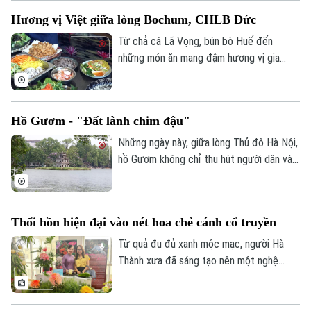
của mỗi gia đình. Từ cách chọn trà, pha
Hương vị Việt giữa lòng Bochum, CHLB Đức
trà đến cách nâng chén, mời nhau, mỗi cử
chỉ đều chứa đựng những giá trị văn hóa
Từ chả cá Lã Vọng, bún bò Huế đến
được gìn giữ qua nhiều thế hệ.
những món ăn mang đậm hương vị gia
đình Việt, một không gian ẩm thực đặc
biệt vừa được tổ chức tại thành phố
Bochum, Cộng hòa Liên bang Đức.
Hồ Gươm - "Đất lành chim đậu"
Những ngày này, giữa lòng Thủ đô Hà Nội,
hồ Gươm không chỉ thu hút người dân và
du khách bởi vẻ đẹp cổ kính mà còn trở
nên đặc biệt hơn với sự xuất hiện của
những đàn chim di trú.
Thổi hồn hiện đại vào nét hoa chẻ cánh cổ truyền
Từ quả đu đủ xanh mộc mạc, người Hà
Thành xưa đã sáng tạo nên một nghệ
thuật vô cùng tinh tế: Tỉa hoa đu đủ chẻ
cánh. Giữa nhịp sống hiện đại, nét tinh hoa
ấy vẫn đang được gìn giữ và thổi vào một