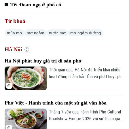
Tết Đoan ngọ ở phố cổ
Từ khoá
mùa mơ
mơ ngâm
nước mơ
mơ ngâm đường
Hà Nội
Hà Nội phát huy giá trị di sản phở
Thời gian qua, Hà Nội đã triển khai nhiều
hoạt động nhằm bảo tồn và phát huy giá
trị của Phở Hà Nội; đồng thời phát động
cuộc thi "Sáng tạo IP văn hóa từ di sản
Chuyên mục
văn hóa phi vật thể Phở Hà Nội". Những
Phở Việt - Hành trình của một sứ giả văn hóa
chuyển động ấy cho thấy một cách tiếp
Thời sự
cận mới: không chỉ bảo tồn một món ăn
Tháng 7 vừa qua, hành trình Phở Cultural
truyền thống, mà còn kiến tạo những giá
Roadshow Europe 2026 với sự tham gia
Hà Nội
trị mới từ di sản để phục vụ phát triển văn
Hà Nội
của tám nghệ nhân, đầu bếp và chuyên gia