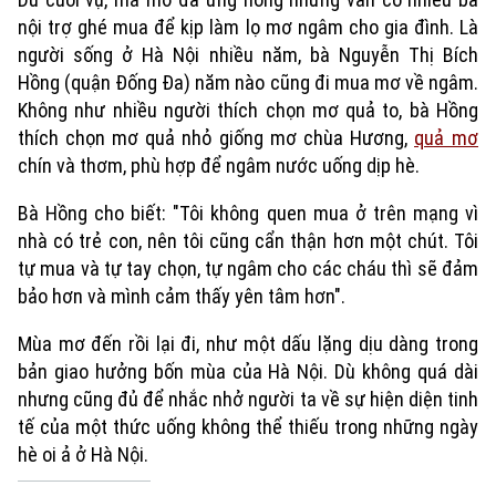
nội trợ ghé mua để kịp làm lọ mơ ngâm cho gia đình. Là
người sống ở Hà Nội nhiều năm, bà Nguyễn Thị Bích
Hồng (quận Đống Đa) năm nào cũng đi mua mơ về ngâm.
Không như nhiều người thích chọn mơ quả to, bà Hồng
thích chọn mơ quả nhỏ giống mơ chùa Hương,
quả mơ
chín và thơm, phù hợp để ngâm nước uống dịp hè.
Bà Hồng cho biết: "Tôi không quen mua ở trên mạng vì
Xu hướng
nhà có trẻ con, nên tôi cũng cẩn thận hơn một chút. Tôi
tự mua và tự tay chọn, tự ngâm cho các cháu thì sẽ đảm
bảo hơn và mình cảm thấy yên tâm hơn".
Mùa mơ đến rồi lại đi, như một dấu lặng dịu dàng trong
bản giao hưởng bốn mùa của Hà Nội. Dù không quá dài
nhưng cũng đủ để nhắc nhở người ta về sự hiện diện tinh
tế của một thức uống không thể thiếu trong những ngày
hè oi ả ở Hà Nội.