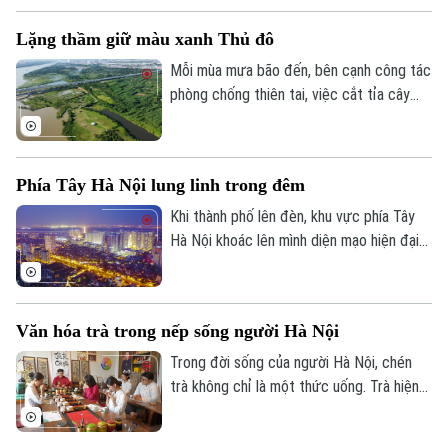
và Thể thao Hà Nội đã phát động cuộc
0865.116.699 (hotline)
0865.116.699
Lặng thầm giữ màu xanh Thủ đô
thi Sáng tạo IP văn hóa từ di sản văn hóa
"Phở".
Mỗi mùa mưa bão đến, bên cạnh công tác
phòng chống thiên tai, việc cắt tỉa cây
xanh cũng được các đơn vị chức năng
triển khai khẩn trương nhằm hạn chế nguy
cơ cây gãy, đổ, đảm bảo an toàn cho
Phía Tây Hà Nội lung linh trong đêm
người dân.
Khi thành phố lên đèn, khu vực phía Tây
Hà Nội khoác lên mình diện mạo hiện đại
với những tuyến đường rộng mở, các khu
đô thị rực sáng và nhịp sống sôi động. Đó
cũng là minh chứng cho quá trình phát
Văn hóa trà trong nếp sống người Hà Nội
triển đô thị mạnh mẽ của Thủ đô trong
những năm gần đây.
Trong đời sống của người Hà Nội, chén
trà không chỉ là một thức uống. Trà hiện
diện trong những cuộc gặp gỡ, trong các
sự kiện ngoại giao và trong nếp sinh hoạt