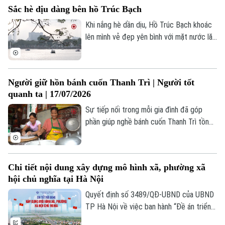
Sắc hè dịu dàng bên hồ Trúc Bạch
sức sống mới, nhờ đôi bàn tay tài hoa của
nghệ nhân. Một trong số những người
Khi nắng hè dần dịu, Hồ Trúc Bạch khoác
nghệ nhân thổi hồn hiện đại vào nét hoa
lên mình vẻ đẹp yên bình với mặt nước lăn
chẻ cánh cổ truyền là chị Nguyễn Thị Thu.
tăn gợn sóng, hàng cây xanh tỏa bóng
mát và những con đường ven hồ rợp gió.
Bản quyền thuộc về Cơ quan Báo và Phát thanh Truyền hình Hà Nội Giấy
Người giữ hồn bánh cuốn Thanh Trì | Người tốt
phép số: Số 63/GP-TTDT, cấp ngày 10/05/2023
quanh ta | 17/07/2026
TRANG THÔNG TIN ĐIỆN TỬ
Sự tiếp nối trong mỗi gia đình đã góp
phần giúp nghề bánh cuốn Thanh Trì tồn
CỦA CƠ QUAN BÁO VÀ PHÁT THANH TRUYỀN HÌNH HÀ NỘI
tại suốt nhiều thập kỷ. Đó cũng là nền
Số 3-5 Huỳnh Thúc Kháng-Phường Láng-Hà Nội
tảng để địa phương bảo tồn và phát huy
một giá trị văn hóa vẫn đang hiện hữu
Giám đốc: VŨ MINH TUẤN
Chi tiết nội dung xây dựng mô hình xã, phường xã
trong đời sống hôm nay.
Phó Giám đốc: Nguyễn Kim Khiêm, Nguyễn Minh Đức, Nguyễn Thành Lợi
hội chủ nghĩa tại Hà Nội
Quyết định số 3489/QĐ-UBND của UBND
TP Hà Nội về việc ban hành “Đề án triển
khai thí điểm mô hình “xã, phường xã hội