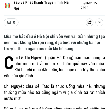
Báo và Phát thanh Truyền hình Hà
05/06/2025,
Nội
23:00
0
Mùa mơ bắt đầu ở Hà Nội chỉ vỏn vẹn vài tuần nhưng tạo
nên một không khí rộn ràng, đặc biệt với những bà nội
trợ yêu thích ngâm mơ mỗi khi hè sang.
C
hị Lê Thị Nguyệt (quận Hà Đông) năm nào cũng ra
chợ mua mơ về ngâm khi thức quả này vào mùa.
Khi thì chị mua dăm cân, lúc chục cân tùy theo nhu
cầu của gia đình.
Chị Nguyệt chia sẻ: "Mơ là thức uống mùa hè. Nhưng
thường mùa nào tôi cũng ngâm vì gia đình tôi rất thích
nước mơ".
Dù cuối vụ, má mơ đã ửng hồng nhưng vẫn có nhiều bà