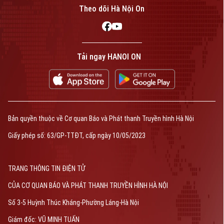
Theo dõi Hà Nội On
Tải ngay HANOI ON
Bản quyền thuộc về Cơ quan Báo và Phát thanh Truyền hình Hà Nội
Giấy phép số: 63/GP-TTĐT, cấp ngày 10/05/2023
TRANG THÔNG TIN ĐIỆN TỬ
CỦA CƠ QUAN BÁO VÀ PHÁT THANH TRUYỀN HÌNH HÀ NỘI
Số 3-5 Huỳnh Thúc Kháng-Phường Láng-Hà Nội
Giám đốc: VŨ MINH TUẤN