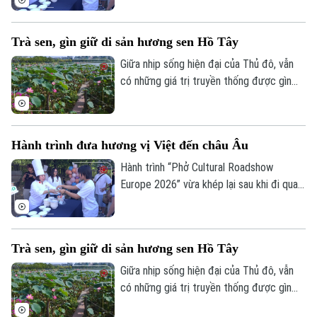
Lan, Slovakia, Áo, Hungary và Đức. Không
chỉ mang hương vị phở Việt đến gần hơn
Trà sen, gìn giữ di sản hương sen Hồ Tây
với kiều bào và công chúng quốc tế, chuỗi
sự kiện còn góp phần lan tỏa câu chuyện
Giữa nhịp sống hiện đại của Thủ đô, vẫn
về văn hóa, con người và bản sắc Việt
có những giá trị truyền thống được gìn
Nam.
giữ bằng sự bền bỉ, nâng niu của nhiều thế
hệ. Trà sen Hồ Tây là một trong những
tinh hoa như vậy.
Hành trình đưa hương vị Việt đến châu Âu
Hành trình “Phở Cultural Roadshow
Europe 2026” vừa khép lại sau khi đi qua
6 quốc gia châu Âu: Cộng hòa Séc, Ba
Lan, Slovakia, Áo, Hungary và Đức. Không
chỉ mang hương vị phở Việt đến gần hơn
Trà sen, gìn giữ di sản hương sen Hồ Tây
với kiều bào và công chúng quốc tế, chuỗi
sự kiện còn góp phần lan tỏa câu chuyện
Giữa nhịp sống hiện đại của Thủ đô, vẫn
về văn hóa, con người và bản sắc Việt
có những giá trị truyền thống được gìn
Nam.
giữ bằng sự bền bỉ, nâng niu của nhiều thế