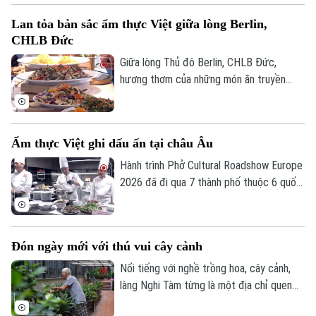
khẳng định sức hút của Thủ đô không chỉ
Lan tỏa bản sắc ẩm thực Việt giữa lòng Berlin,
từ di sản và văn hóa, mà còn từ sự mến
CHLB Đức
khách của con người Hà Nội.
Giữa lòng Thủ đô Berlin, CHLB Đức,
hương thơm của những món ăn truyền
thống Việt Nam đang thu hút đông đảo
cộng đồng người Việt và bạn bè quốc tế.
Không chỉ là một hoạt động giới thiệu ẩm
Ẩm thực Việt ghi dấu ấn tại châu Âu
thực, chương trình còn góp phần lan tỏa
văn hóa Việt Nam, kết nối cộng đồng và
Hành trình Phở Cultural Roadshow Europe
tăng cường giao lưu nhân dân giữa Việt
2026 đã đi qua 7 thành phố thuộc 6 quốc
Nam với bạn bè quốc tế.
gia châu Âu, mang theo không chỉ phở mà
còn nhiều tinh hoa ẩm thực Việt đến với
bạn bè quốc tế. Những dấu ấn nào còn
Đón ngày mới với thú vui cây cảnh
đọng lại sau chuyến đi ấy?
Nổi tiếng với nghề trồng hoa, cây cảnh,
làng Nghi Tàm từng là một địa chỉ quen
thuộc của những người yêu cây ở Hà Nội.