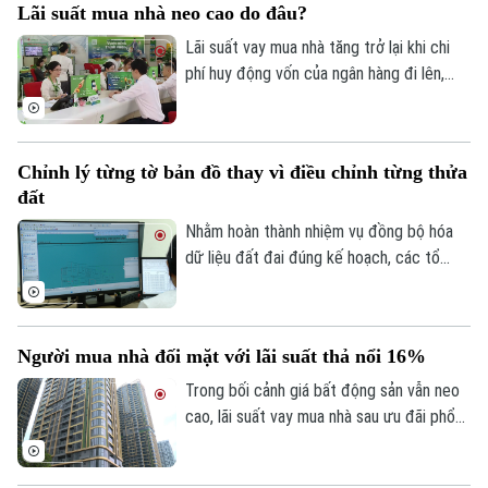
Tin tức
Lãi suất mua nhà neo cao do đâu?
Đã phát sóng
này.
Lãi suất vay mua nhà tăng trở lại khi chi
Golf
Sao
phí huy động vốn của ngân hàng đi lên,
trong khi tín dụng bất động sản vẫn được
Điện ảnh
kiểm soát, khiến người mua nhà chịu áp
lực tài chính lớn hơn.
Thời trang
Chỉnh lý từng tờ bản đồ thay vì điều chỉnh từng thửa
đất
Âm nhạc
Nhằm hoàn thành nhiệm vụ đồng bộ hóa
dữ liệu đất đai đúng kế hoạch, các tổ
công tác luôn tìm các phương án để
chỉnh lý, cập nhật dữ liệu đất đai đảm bảo
theo đúng yêu cầu, trong đó, việc chỉnh lý
Người mua nhà đối mặt với lãi suất thả nổi 16%
từng tờ bản đồ thay vì chỉnh lý từng thửa
đất như trước đây đã và đang được xem
Trong bối cảnh giá bất động sản vẫn neo
là giải pháp tối ưu.
cao, lãi suất vay mua nhà sau ưu đãi phổ
biến 13-15% một năm, tăng mạnh so với
năm ngoái đã tạo áp lực lớn lên thanh