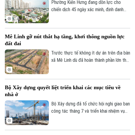
vào Khu Công nghiệp sạch Sóc Sơn phải
Phường Kiến Hưng đang dồn lực cho
được hoàn thành trước ngày 31/12/2026.
chiến dịch 45 ngày xác minh, định danh
chủ sử dụng, đồng bộ với Cơ sở dữ liệu
quốc gia về dân cư, tạo nền tảng quan
trọng để chuẩn hóa thông tin phục vụ
Mê Linh gỡ nút thắt hạ tầng, khơi thông nguồn lực
quản lý nhà nước, cải cách thủ tục hành
đất đai
chính và chuyển đổi số của Thủ đô.
Trước thực tế không ít dự án trên địa bàn
xã Mê Linh dù đã hoàn thành phần lớn thủ
tục pháp lý nhưng vẫn chưa thể triển khai
do thiếu kết nối hạ tầng, chính quyền địa
phương đang chủ động phối hợp với các
Bộ Xây dựng quyết liệt triển khai các mục tiêu về
sở, ngành và doanh nghiệp tháo gỡ những
nhà ở
điểm nghẽn về giao thông nhằm tạo điều
kiện đưa các dự án sớm đi vào thực hiện.
Bộ Xây dựng đã tổ chức hội nghị giao ban
công tác tháng 7 và triển khai nhiệm vụ
trọng tâm tháng 8/2026 của ngành Xây
dựng, trong đó tập trung hoàn thiện thể
chế, phát triển hạ tầng, nhà ở và thị