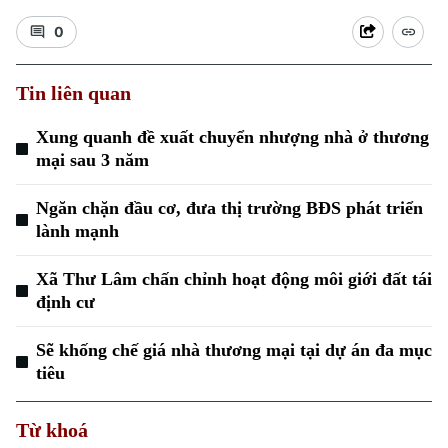
0
Tin liên quan
Xung quanh đề xuất chuyển nhượng nhà ở thương
Xu hướng
mại sau 3 năm
Ngăn chặn đầu cơ, đưa thị trường BĐS phát triển
lành mạnh
Xã Thư Lâm chấn chỉnh hoạt động môi giới đất tái
định cư
Sẽ khống chế giá nhà thương mại tại dự án đa mục
tiêu
Từ khoá