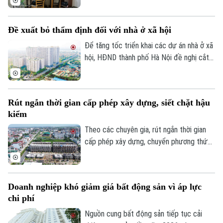
mini quanh nhiều trường đại học tại Hà
Nội bắt đầu tăng nhẹ.
Đề xuất bỏ thẩm định đối với nhà ở xã hội
Theo dõi Hà Nội On
Để tăng tốc triển khai các dự án nhà ở xã
hội, HĐND thành phố Hà Nội đề nghị cắt
bỏ hoàn toàn khâu "thẩm định và ra quyết
định miễn tiền sử dụng đất". Bởi khi dự án
được xác định là nhà ở xã hội, doanh
Rút ngắn thời gian cấp phép xây dựng, siết chặt hậu
nghiệp sẽ được tự động miễn các thủ tục
kiểm
này để làm thủ tục giao đất.
Theo các chuyên gia, rút ngắn thời gian
cấp phép xây dựng, chuyển phương thức
quản lý từ “tiền kiểm” sang “hậu kiểm” sẽ
góp phần nâng cao hiệu lực, hiệu quả quản
lý nhà nước trong lĩnh vực xây dựng.
Doanh nghiệp khó giảm giá bất động sản vì áp lực
chi phí
Nguồn cung bất động sản tiếp tục cải