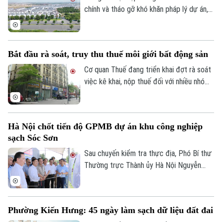
chính và tháo gỡ khó khăn pháp lý dự án,
Tập đoàn Novaland ghi nhận kết quả kinh
doanh tích cực khi có lãi trở lại. Doanh
nghiệp cũng tiếp tục triển khai các giải
Bắt đầu rà soát, truy thu thuế môi giới bất động sản
pháp xử lý nợ, tạo nền tảng cho quá trình
phục hồi trong thời gian tới.
Cơ quan Thuế đang triển khai đợt rà soát
việc kê khai, nộp thuế đối với nhiều nhóm
cá nhân có thu nhập cao từ nhiều nguồn,
trong đó có môi giới bất động sản.
Liên hệ đường dây nóng (bấm để gọi)
Tòa soạn
Tòa soạn
Hà Nội chốt tiến độ GPMB dự án khu công nghiệp
sạch Sóc Sơn
0865.116.699 (hotline)
0865.116.699
Sau chuyến kiểm tra thực địa, Phó Bí thư
Thường trực Thành ủy Hà Nội Nguyễn
Trọng Đông yêu cầu toàn bộ công tác giải
phóng mặt bằng Dự án đầu tư xây dựng
hạ tầng kỹ thuật Khu Công nghiệp sạch
Phường Kiến Hưng: 45 ngày làm sạch dữ liệu đất đai
Sóc Sơn và Dự án xây dựng tuyến đường