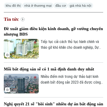
khu đô thị
nhà ở thương mại
đầu cơ
giá nhà hà nội
Tin tức
Đề xuất giảm điều kiện kinh doanh, gỡ vướng chuyển
nhượng BĐS
Tiếp tục cải cách thủ tục hành chính và
tháo gỡ khó khăn cho doanh nghiệp, Dự
thảo Luật Kinh doanh bất động sản (sửa
đổi) đề xuất cắt giảm nhiều điều kiện kinh
doanh và đơn giản hóa thủ tục chuyển
Mỗi bất động sản sẽ có 1 mã định danh duy nhất
nhượng dự án.
Nhiều điểm mới trong dự thảo luật kinh
doanh bất động sản 2023 đã được công
bố để các chuyên gia, cộng đồng doanh
nghiệp và các đơn vị liên quan cùng góp ý,
hoàn thiện. Đáng chú ý, việc định danh bất
Nghị quyết 21 sẽ "hồi sinh" nhiều dự án bất động sản
động sản sẽ được bổ sung vào điều