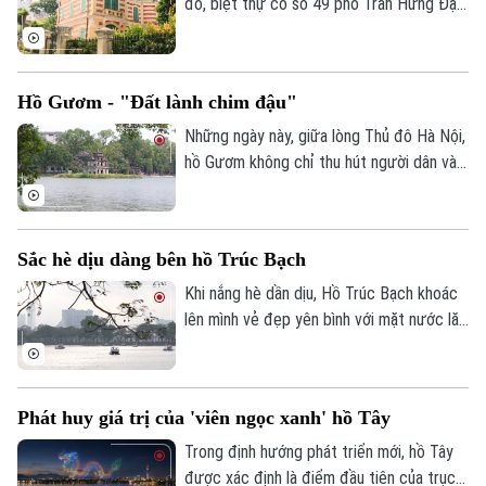
của Thủ đô Hà Nội.
đô, biệt thự cổ số 49 phố Trần Hưng Đạo
Tin tức
Đã phát sóng
vẫn nổi bật với vẻ đẹp cổ kính, trở thành
Golf
một trong những dấu ấn kiến trúc tiêu
Sao
biểu của Hà Nội. Công trình không chỉ
Hồ Gươm - "Đất lành chim đậu"
mang giá trị nghệ thuật kiến trúc mà còn
Điện ảnh
góp phần lưu giữ ký ức đô thị qua nhiều
Những ngày này, giữa lòng Thủ đô Hà Nội,
Thời trang
thế hệ.
hồ Gươm không chỉ thu hút người dân và
du khách bởi vẻ đẹp cổ kính mà còn trở
Âm nhạc
nên đặc biệt hơn với sự xuất hiện của
những đàn chim di trú.
Sắc hè dịu dàng bên hồ Trúc Bạch
Khi nắng hè dần dịu, Hồ Trúc Bạch khoác
lên mình vẻ đẹp yên bình với mặt nước lăn
tăn gợn sóng, hàng cây xanh tỏa bóng
mát và những con đường ven hồ rợp gió.
Phát huy giá trị của 'viên ngọc xanh' hồ Tây
Trong định hướng phát triển mới, hồ Tây
được xác định là điểm đầu tiên của trục