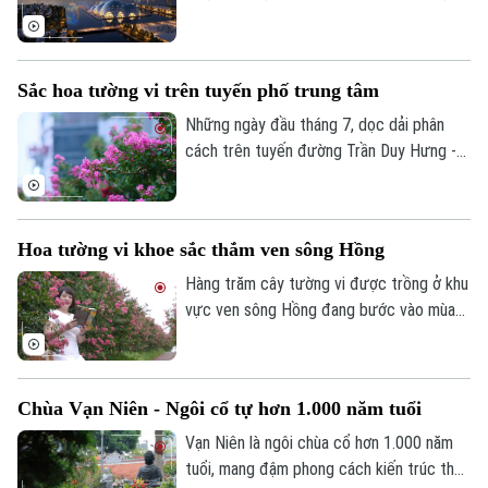
hồ Tây - Cổ Loa - Gia Bình - 1 trong 9 trục
động lực phát triển của Thủ đô Hà Nội,
kết nối trung tâm lịch sử với các không
Sắc hoa tường vi trên tuyến phố trung tâm
Theo dõi Hà Nội On
gian phát triển mới.
Những ngày đầu tháng 7, dọc dải phân
cách trên tuyến đường Trần Duy Hưng -
Nguyễn Chí Thanh, sắc hồng của hoa
tường vi đang vào mùa nở rộ, tạo nên
điểm nhấn cảnh quan đầy sức sống giữa
Hoa tường vi khoe sắc thắm ven sông Hồng
lòng Thủ đô.
Hàng trăm cây tường vi được trồng ở khu
vực ven sông Hồng đang bước vào mùa
nở rộ, khoe sắc thắm, tạo nên một khung
cảnh đầy thơ mộng, khiến bất cứ ai đi
ngang qua cũng muốn dừng chân để ngắm
Chùa Vạn Niên - Ngôi cổ tự hơn 1.000 năm tuổi
nhìn và lưu giữ hình ảnh đẹp.
Vạn Niên là ngôi chùa cổ hơn 1.000 năm
tuổi, mang đậm phong cách kiến trúc thời