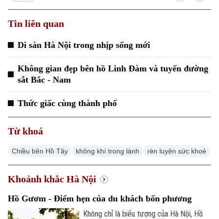
Tin liên quan
Di sản Hà Nội trong nhịp sống mới
Không gian đẹp bên hồ Linh Đàm và tuyến đường
sắt Bắc - Nam
Thức giấc cùng thành phố
Chuyên mục
Từ khoá
Thời sự
Chiều bên Hồ Tây
không khí trong lành
rèn luyện sức khoẻ
Hà Nội
Hà Nội
Khoảnh khắc Hà Nội
Chính trị
Nhịp sống Hà Nội
Thế giới
Hồ Gươm - Điểm hẹn của du khách bốn phương
Xã hội
Người Hà Nội
Không chỉ là biểu tượng của Hà Nội, Hồ
Tin tức