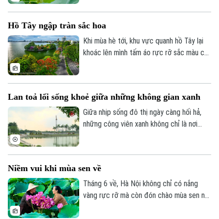
CỦA CƠ QUAN BÁO VÀ PHÁT THANH TRUYỀN HÌNH HÀ NỘI
đầm sen Bách Diệp đang ở độ nở rộ.
Số 3-5 Huỳnh Thúc Kháng-Phường Láng-Hà Nội
Hồ Tây ngập tràn sắc hoa
Giám đốc: VŨ MINH TUẤN
Khi mùa hè tới, khu vực quanh hồ Tây lại
Phó Giám đốc: Nguyễn Kim Khiêm, Nguyễn Minh Đức, Nguyễn Thành Lợi
khoác lên mình tấm áo rực rỡ sắc màu của
các loài hoa đang vào mùa nở rộ. Tất cả
đã tạo nên một bức tranh thiên nhiên đầy
sức sống, thu hút người dân và du khách
Lan toả lối sống khoẻ giữa những không gian xanh
đến tham quan, lưu giữ những khoảnh
khắc đẹp của mùa hè Hà Nội.
Giữa nhịp sống đô thị ngày càng hối hả,
những công viên xanh không chỉ là nơi
điều hòa không khí, tạo cảnh quan cho
Thành phố mà còn trở thành điểm đến
quen thuộc của nhiều người dân để nghỉ
Niềm vui khi mùa sen về
ngơi, thư giãn, rèn luyện sức khoẻ.
Tháng 6 về, Hà Nội không chỉ có nắng
vàng rực rỡ mà còn đón chào mùa sen nở
rộ - một "món quà" đặc sản mà đất trời
ban tặng cho Thủ đô. Không chỉ tạo nên