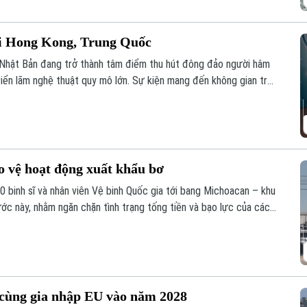
ại Hong Kong, Trung Quốc
a Nhật Bản đang trở thành tâm điểm thu hút đông đảo người hâm
iển lãm nghệ thuật quy mô lớn. Sự kiện mang đến không gian trải
uật, âm nhạc và các mô hình khổng lồ, góp phần thúc đẩy du lịch
o vệ hoạt động xuất khẩu bơ
0 binh sĩ và nhân viên Vệ binh Quốc gia tới bang Michoacan – khu
ớc này, nhằm ngăn chặn tình trạng tống tiền và bạo lực của các
ộng xuất khẩu quả bơ sang Mỹ.
 cùng gia nhập EU vào năm 2028