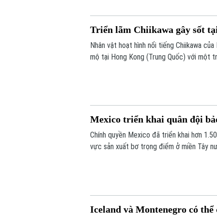
Triển lãm Chiikawa gây sốt t
Nhân vật hoạt hình nổi tiếng Chiikawa củ
mộ tại Hong Kong (Trung Quốc) với một tr
nghiệm đa giác quan, kết hợp giữa nghệ th
văn hóa và kinh tế sáng tạo.
Mexico triển khai quân đội bả
Chính quyền Mexico đã triển khai hơn 1.50
vực sản xuất bơ trọng điểm ở miền Tây nư
băng nhóm tội phạm ảnh hưởng tới hoạt đ
Iceland và Montenegro có thể