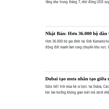
tăng nhẹ trong tháng 7, nhờ đồng USD suy y
trường toàn cầu.
Nhật Bản: Hơn 36.000 hộ dân 
Hơn 36.000 hộ gia đình tại tỉnh Kumamoto
động đất mạnh làm rung chuyển khu vực. G
cung cấp nước dự kiến phải đến cuối thán
Dubai tạo mưa nhân tạo giữa 
Giữa tiết trời mùa hè oi bức tại Dubai, 
hội tận hưởng không gian mát mẻ dưới nh