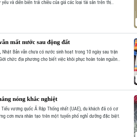
ếu và diễn biến trái chiều của giá các loại tài sản trên thị
vẫn mất nước sau động đất
, Nhật Bản vẫn chưa có nước sinh hoạt trong 10 ngày sau trận
iới chức địa phương cho biết việc khôi phục hoàn toàn nguồn
g 8 mới hoàn tất.
nắng nóng khắc nghiệt
Các Tiểu vương quốc Ả Rập Thống nhất (UAE), du khách đã có cơ
ững cơn mưa nhân tạo trên một tuyến phố nghỉ dưỡng đặc biệt.