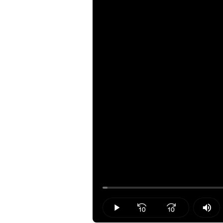
Loaded
:
1.04%
Play
Mut