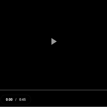
Play
Video
0:00
/
0:45
e
Current
Duration