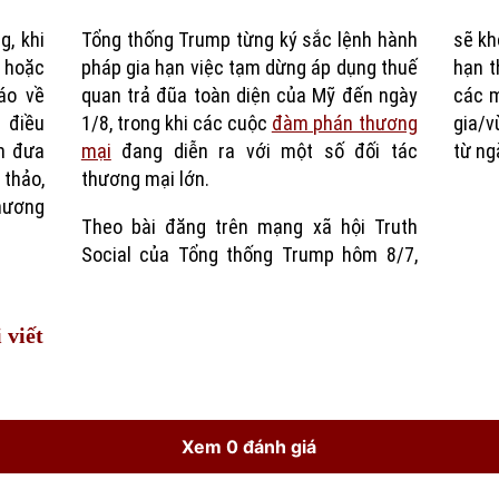
g, khi
Tổng thống Trump từng ký sắc lệnh hành
sẽ kh
Time
a hoặc
pháp gia hạn việc tạm dừng áp dụng thuế
hạn t
áo về
quan trả đũa toàn diện của Mỹ đến ngày
các m
 điều
1/8, trong khi các cuộc
đàm phán thương
gia/v
n đưa
mại
đang diễn ra với một số đối tác
từ ng
thảo,
thương mại lớn.
hương
Theo bài đăng trên mạng xã hội Truth
Social của Tổng thống Trump hôm 8/7,
 viết
Xem 0 đánh giá