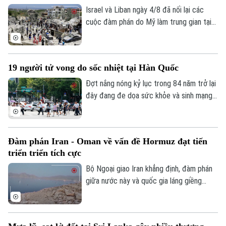
Israel và Liban ngày 4/8 đã nối lại các
cuộc đàm phán do Mỹ làm trung gian tại
thủ đô Rome (Italy), nhằm thúc đẩy các
thỏa thuận an ninh dọc khu vực biên giới
và triển khai khuôn khổ thỏa thuận đạt
19 người tử vong do sốc nhiệt tại Hàn Quốc
được tại Washington vào cuối tháng 6.
Đợt nắng nóng kỷ lục trong 84 năm trở lại
đây đang đe dọa sức khỏe và sinh mạng
của nhiều người Hàn Quốc, với số ca tử
vong đã lên tới 19 người, phần lớn là
người cao tuổi.
Đàm phán Iran - Oman về vấn đề Hormuz đạt tiến
triển triển tích cực
Bộ Ngoại giao Iran khẳng định, đàm phán
giữa nước này và quốc gia láng giềng
Oman về vấn đề eo biển Hormuz, đang
tiến triển tích cực. Tuy nhiên, các kết quả
thảo luận cụ thể chưa được đề cập.