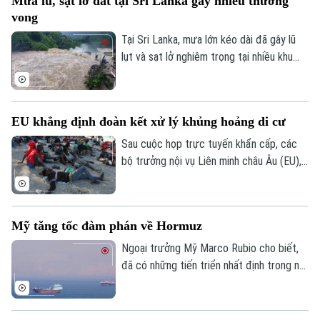
Mưa lũ, sạt lở đất tại Sri Lanka gây nhiều thương
vong
Tại Sri Lanka, mưa lớn kéo dài đã gây lũ
lụt và sạt lở nghiêm trọng tại nhiều khu
vực, khiến ít nhất 5 người thiệt mạng, 3
người bị thương, 2 người mất tích và gần
2.000 người phải sơ tán.
EU khẳng định đoàn kết xử lý khủng hoảng di cư
Sau cuộc họp trực tuyến khẩn cấp, các
bộ trưởng nội vụ Liên minh châu Âu (EU),
ngày 4/8, khẳng định đoàn kết mạnh mẽ
với Tây Ban Nha trước việc làn sóng
người di cư ồ ạt tràn vào vùng lãnh thổ
Mỹ tăng tốc đàm phán về Hormuz
Ceuta của nước này.
Ngoại trưởng Mỹ Marco Rubio cho biết,
đã có những tiến triển nhất định trong nỗ
lực nhằm bảo đảm tự do hàng hải qua eo
biển Hormuz, song Mỹ và Iran vẫn chưa
Bản quyền thuộc về Cơ quan Báo và Phát thanh Truyền hình Hà Nội Giấy
đạt được thỏa thuận cuối cùng.
phép số: Số 63/GP-TTDT, cấp ngày 10/05/2023