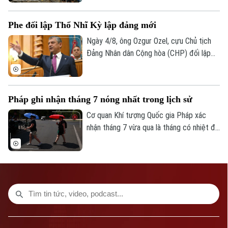
Ceuta, vùng lãnh thổ thuộc chủ quyền Tây
Ban Nha ở Bắc Phi.
Phe đối lập Thổ Nhĩ Kỳ lập đảng mới
Ngày 4/8, ông Ozgur Ozel, cựu Chủ tịch
Đảng Nhân dân Cộng hòa (CHP) đối lập
chính tại Thổ Nhĩ Kỳ, đã chủ trì cuộc họp
Quốc hội đầu tiên của "Đảng Mới" – chính
đảng vừa được ông cùng các cộng sự
Pháp ghi nhận tháng 7 nóng nhất trong lịch sử
thành lập sau khi bị tước quyền lực theo
một phán quyết của tòa án.
Cơ quan Khí tượng Quốc gia Pháp xác
nhận tháng 7 vừa qua là tháng có nhiệt độ
cao nhất từng được ghi nhận tại nước này
kể từ khi các dữ liệu khí tượng bắt đầu
được lưu trữ vào năm 1900.