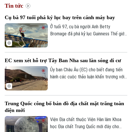
Tin tức
Cụ bà 97 tuổi phá kỷ lục bay trên cánh máy bay
Xu hướng
Ở tuổi 97, cụ bà người Anh Betty
Bromage đã phá kỷ lục Guinness Thế giới
của chính mình khi trở thành người phụ nữ
lớn tuổi nhất biểu diễn trên cánh máy bay.
Thử thách đặc biệt này cũng nhằm gây
EC xem xét hỗ trợ Tây Ban Nha sau làn sóng di cư
quỹ cho bệnh viện từng điều trị bệnh đột
quỵ cho bà.
Ủy ban Châu Âu (EC) cho biết đang tiến
hành các cuộc thảo luận khẩn trương với
Tây Ban Nha về một gói hỗ trợ tài chính
bổ sung dành cho vùng lãnh thổ Ceuta.
Động thái này diễn ra sau khi ghi nhận
Trung Quốc công bố bản đồ địa chất mặt trăng toàn
khoảng 72.000 người di cư vượt biên từ
diện mới
Maroc vào khu vực này trong một đợt
biến động chưa từng có tiền lệ.
Viện Địa chất thuộc Viện Hàn lâm Khoa
học Địa chất Trung Quốc mới đây cho