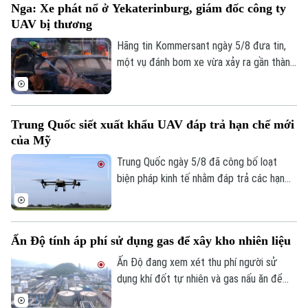
Nga: Xe phát nổ ở Yekaterinburg, giám đốc công ty
nguy cơ mất an ninh.
UAV bị thương
Hãng tin Kommersant ngày 5/8 đưa tin,
một vụ đánh bom xe vừa xảy ra gần thành
phố Yekaterinburg, Nga, khiến một giám
đốc nhà máy sản xuất máy bay không
người lái (UAV) bị thương nặng trong khi
Trung Quốc siết xuất khẩu UAV đáp trả hạn chế mới
tài xế thiệt mạng. Đây là vụ tấn công thứ
của Mỹ
hai nhằm vào các nhà sản xuất UAV của
Nga chỉ trong vòng một tuần qua.
Trung Quốc ngày 5/8 đã công bố loạt
biện pháp kinh tế nhằm đáp trả các hạn
chế mới của Mỹ, trong đó có việc siết
xuất khẩu thiết bị bay không người lái
(UAV) và đưa 6 thực thể của Mỹ vào danh
Ấn Độ tính áp phí sử dụng gas để xây kho nhiên liệu
sách trả đũa.
Ấn Độ đang xem xét thu phí người sử
dụng khí đốt tự nhiên và gas nấu ăn để
huy động nguồn vốn cho kế hoạch xây