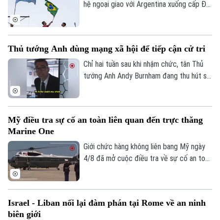
cho thấy sự chia rẽ sâu sắc về trình tự
hệ ngoại giao với Argentina xuống cấp Đại
thực thi thỏa thuận ngừng bắn giữa các
biện lâm thời. Diễn biến này đánh dấu rạn
bên.
nứt nghiêm trọng giữa hai nền kinh tế lớn
nhất Mỹ Latinh. Trong bối cảnh lãnh đạo
Thủ tướng Anh dùng mạng xã hội để tiếp cận cử tri
hai nước chưa từng tổ chức bất kỳ cuộc
gặp song phương nào kể từ khi Tổng
Chỉ hai tuần sau khi nhậm chức, tân Thủ
thống Argentina Javier Milei nhậm chức
tướng Anh Andy Burnham đang thu hút sự
hồi cuối năm 2023.
chú ý trên nhiều nền tảng mạng xã hội với
phong cách giao tiếp gần gũi, trong bối
cảnh các đảng dân túy tại Anh đẩy mạnh
Mỹ điều tra sự cố an toàn liên quan đến trực thăng
gia tăng ảnh hưởng trong không gian trực
Marine One
tuyến.
Giới chức hàng không liên bang Mỹ ngày
4/8 đã mở cuộc điều tra về sự cố an toàn
không lưu liên quan đến trực thăng
Marine One chở Tổng thống Donald
Trump.
Israel - Liban nối lại đàm phán tại Rome về an ninh
biên giới