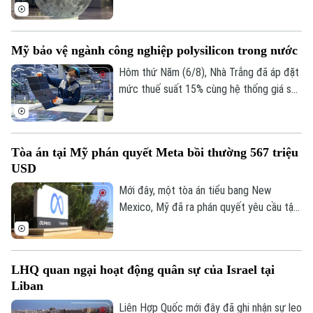
biết một nhóm nghiên cứu của nước này
đã hoàn thành bản đồ địa chất cập nhật
toàn bộ bề mặt Mặt Trăng với tỷ lệ 1:5
Mỹ bảo vệ ngành công nghiệp polysilicon trong nước
triệu. Đây được xem là bước tiến khoa
học quan trọng giúp viết lại lịch sử địa
Hôm thứ Năm (6/8), Nhà Trắng đã áp đặt
chất của thiên thể này dựa trên những dữ
mức thuế suất 15% cùng hệ thống giá sàn
liệu nghiên cứu tiên tiến nhất.
mới đối với các sản phẩm làm từ
polysilicon – loại nguyên liệu thô then
chốt cho ngành bán dẫn và sản xuất tấm
Tòa án tại Mỹ phán quyết Meta bồi thường 567 triệu
pin năng lượng mặt trời.
USD
Mới đây, một tòa án tiểu bang New
Mexico, Mỹ đã ra phán quyết yêu cầu tập
đoàn Meta bồi thường 567 triệu USD và
thay đổi phương thức vận hành các nền
tảng mạng xã hội đối với người dùng trẻ
LHQ quan ngại hoạt động quân sự của Israel tại
tuổi, sau khi xác định công ty này chịu
Liban
trách nhiệm gây tổn hại đến sức khỏe
tâm thần của trẻ em.
Liên Hợp Quốc mới đây đã ghi nhận sự leo