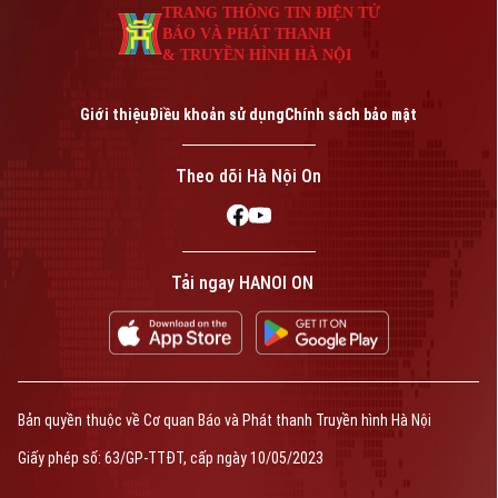
TRANG THÔNG TIN ĐIỆN TỬ
BÁO VÀ PHÁT THANH
& TRUYỀN HÌNH HÀ NỘI
Giới thiệu
Điều khoản sử dụng
Chính sách bảo mật
Theo dõi Hà Nội On
Tải ngay HANOI ON
Bản quyền thuộc về Cơ quan Báo và Phát thanh Truyền hình Hà Nội
Giấy phép số: 63/GP-TTĐT, cấp ngày 10/05/2023