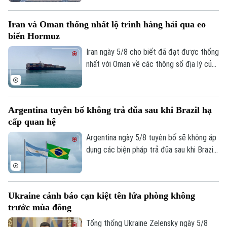
dựng kho dự trữ nhiên liệu chiến lược trị
giá 42 tỷ USD.
Iran và Oman thống nhất lộ trình hàng hải qua eo
biển Hormuz
Iran ngày 5/8 cho biết đã đạt được thống
nhất với Oman về các thông số địa lý của
tuyến hàng hải mới qua eo biển Hormuz -
một trong những tuyến vận tải năng lượng
quan trọng nhất thế giới.
Argentina tuyên bố không trả đũa sau khi Brazil hạ
cấp quan hệ
Argentina ngày 5/8 tuyên bố sẽ không áp
dụng các biện pháp trả đũa sau khi Brazil
Theo dõi Hà Nội On
hạ cấp quan hệ song phương xuống cấp
Đại biện lâm thời. Buenos Aires cho rằng,
đây là quyết định đơn phương của Brasilia
Ukraine cảnh báo cạn kiệt tên lửa phòng không
và khẳng định không muốn làm gia tăng
trước mùa đông
căng thẳng giữa hai nước láng giềng.
Tổng thống Ukraine Zelensky ngày 5/8