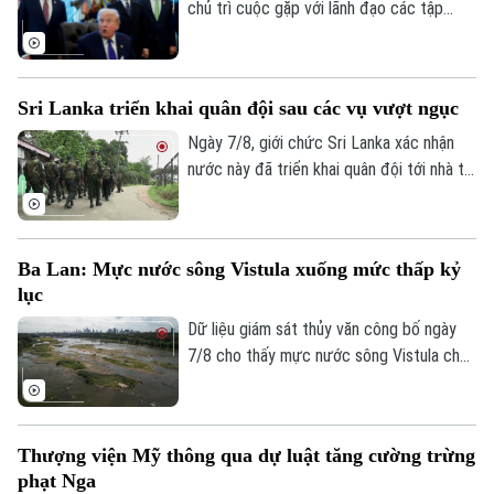
chủ trì cuộc gặp với lãnh đạo các tập
đoàn khai khoáng lớn, trong bối cảnh
Washington đẩy mạnh chiến lược bảo
đảm nguồn cung khoáng sản quan trọng
Sri Lanka triển khai quân đội sau các vụ vượt ngục
phục vụ quốc phòng và giảm phụ thuộc
vào chuỗi cung ứng từ Trung Quốc.
Ngày 7/8, giới chức Sri Lanka xác nhận
nước này đã triển khai quân đội tới nhà tù
chính ở thành phố Colombo và hai nhà tù
khác, sau vụ vượt ngục bất thành khiến ba
phạm nhân thiệt mạng và 23 người bị
Ba Lan: Mực nước sông Vistula xuống mức thấp kỷ
thương.
lục
Dữ liệu giám sát thủy văn công bố ngày
7/8 cho thấy mực nước sông Vistula chảy
qua thủ đô Warsaw của Ba Lan đã giảm
xuống mức thấp nhất kể từ khi công tác
đo đạc được triển khai.
Thượng viện Mỹ thông qua dự luật tăng cường trừng
phạt Nga