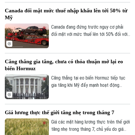
về việc giải giáp Hamas tại Dải Gaza.
Canada đối mặt mức thuế nhập khẩu lên tới 50% từ
Quyết định này được đưa ra bất chấp
Mỹ
những nỗ lực ngoại giao từ các bên trung
gian và Hội đồng Hòa bình trong thời gian
Canada đang đứng trước nguy cơ phải
qua.
đối mặt với mức thuế lên tới 50% đối với
nhiều mặt hàng xuất khẩu sang Mỹ, trong
bối cảnh thời hạn áp dụng chính sách thuế
mới đang đến gần.
Căng thẳng gia tăng, chưa có thỏa thuận mở lại eo
biển Hormuz
Căng thẳng tại eo biển Hormuz tiếp tục
gia tăng khi Mỹ đẩy mạnh hoạt động
phong tỏa và kiểm soát tàu thương mại,
trong khi Iran khẳng định chỉ mở lại tuyến
hàng hải chiến lược này nếu Washington
Giá lương thực thế giới tăng nhẹ trong tháng 7
đáp ứng các điều kiện do Tehran đưa ra.
Giá các mặt hàng lương thực trên thế giới
tăng nhẹ trong tháng 7, chủ yếu do giá