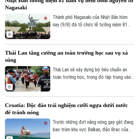
Nhật Bản tưởng niệm 81 năm vụ ném bom nguyên tử
vong.
Nagasaki
Thành phố Nagasaki của Nhật Bản hôm
nay (9/8) đã tổ chức lễ tưởng niệm 81
năm vụ Mỹ ném bom nguyên tử, đồng thời
cảnh báo nguy cơ một cuộc chiến hạt
nhân đang gia tăng trong bối cảnh căng
Thái Lan tăng cường an toàn trường học sau vụ xả
thẳng và xung đột tại nhiều khu vực trên
súng
thế giới.
Thái Lan sẽ xây dựng bộ tiêu chuẩn an
toàn trường học, trong đó tập trung vào
sức khỏe tâm thần, phòng chống bắt nạt
học đường và kiểm soát vũ khí trong
trường học, sau vụ xả súng gây rúng động
Croatia: Độc đáo trải nghiệm cưỡi ngựa dưới nước
dư luận tại một trường học ở Nonthaburi
để tránh nóng
khiến nhiều người thương vong.
Trước những đợt nắng nóng gay gắt đang
bao trùm khu vực Balkan, đảo Brac của
Croatia đã mang đến một trải nghiệm