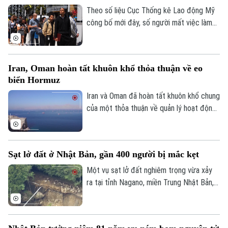
Theo số liệu Cục Thống kê Lao động Mỹ
công bố mới đây, số người mất việc làm
trong lĩnh vực phi nông nghiệp tại nước
này lên tới 23.000 trường hợp trong tháng
7, trái với dự báo về xu hướng tăng trước
Iran, Oman hoàn tất khuôn khổ thỏa thuận về eo
đó.
biển Hormuz
Iran và Oman đã hoàn tất khuôn khổ chung
của một thỏa thuận về quản lý hoạt động
hàng hải qua eo biển Hormuz, mở ra triển
vọng khôi phục hoạt động vận tải thương
mại qua tuyến hàng hải chiến lược này.
Sạt lở đất ở Nhật Bản, gần 400 người bị mắc kẹt
Một vụ sạt lở đất nghiêm trọng vừa xảy
ra tại tỉnh Nagano, miền Trung Nhật Bản,
khiến gần 400 người bị mắc kẹt. Sự cố
xảy ra sau một đợt mưa lớn kéo dài, và
hiện chưa có báo cáo nào về thương