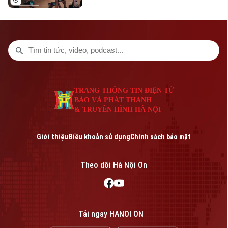
Kong (Trung Quốc) với một triển lãm nghệ
thuật quy mô lớn. Sự kiện mang đến
không gian trải nghiệm đa giác quan, kết
hợp giữa nghệ thuật, âm nhạc và các mô
hình khổng lồ, góp phần thúc đẩy du lịch
văn hóa và kinh tế sáng tạo.
TRANG THÔNG TIN ĐIỆN TỬ
BÁO VÀ PHÁT THANH
& TRUYỀN HÌNH HÀ NỘI
Giới thiệu
Điều khoản sử dụng
Chính sách bảo mật
Theo dõi Hà Nội On
Tải ngay HANOI ON