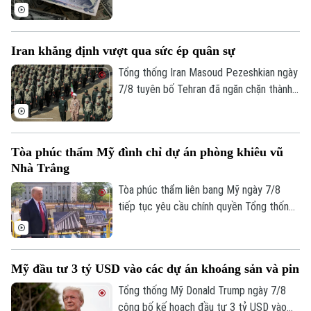
tháng thứ ba liên tiếp trong tháng 7.
Liên hệ đường dây nóng (bấm để gọi)
Tòa soạn
Tòa soạn
Iran khẳng định vượt qua sức ép quân sự
0865.116.699 (hotline)
0865.116.699
Tổng thống Iran Masoud Pezeshkian ngày
7/8 tuyên bố Tehran đã ngăn chặn thành
công nỗ lực của các đối thủ nhằm làm suy
yếu và gây bất ổn cho đất nước này bằng
sức ép quân sự. Tuyên bố được đưa ra
Tòa phúc thẩm Mỹ đình chỉ dự án phòng khiêu vũ
trong bối cảnh xung đột giữa Iran với Mỹ
Nhà Trắng
và Israel vẫn tiếp diễn.
Tòa phúc thẩm liên bang Mỹ ngày 7/8
tiếp tục yêu cầu chính quyền Tổng thống
Donald Trump dừng thi công phòng khiêu
vũ trị giá 400 triệu USD tại Nhà Trắng.
Phán quyết là một trở ngại đáng kể đối
Mỹ đầu tư 3 tỷ USD vào các dự án khoáng sản và pin
với kế hoạch cải tạo quy mô lớn tại khu
vực trung tâm của ông Trump và đặt ra
Tổng thống Mỹ Donald Trump ngày 7/8
câu hỏi về giới hạn quyền hạn của Tổng
công bố kế hoạch đầu tư 3 tỷ USD vào