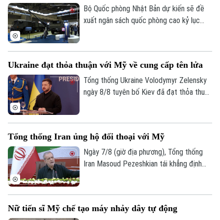
Bộ Quốc phòng Nhật Bản dự kiến sẽ đề
xuất ngân sách quốc phòng cao kỷ lục
khoảng 8.900 tỷ Yên (56 tỷ USD) cho tài
khóa 2027.
Ukraine đạt thỏa thuận với Mỹ về cung cấp tên lửa
Tổng thống Ukraine Volodymyr Zelensky
ngày 8/8 tuyên bố Kiev đã đạt thỏa thuận
với Mỹ về việc cung cấp tên lửa đánh
chặn hàng tháng, song không cung cấp số
lượng cụ thể, đồng thời thừa nhận số
Tổng thống Iran ủng hộ đối thoại với Mỹ
lượng này chưa đủ để đáp ứng nhu cầu
thực tế.
Ngày 7/8 (giờ địa phương), Tổng thống
Iran Masoud Pezeshkian tái khẳng định
cam kết theo đuổi đối thoại nhằm bảo vệ
các lợi ích quốc gia, song nhấn mạnh
Tehran sẽ không bị ép buộc phải đầu
Nữ tiến sĩ Mỹ chế tạo máy nhảy dây tự động
hàng.