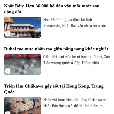
biến trái chiều của giá các loại tài sản
Nhật Bản: Hơn 36.000 hộ dân vẫn mất nước sau
trên thị trường toàn cầu.
động đất
Hơn 36.000 hộ gia đình tại tỉnh
Kumamoto, Nhật Bản vẫn chưa có nước
sinh hoạt trong 10 ngày sau trận động
đất mạnh làm rung chuyển khu vực. Giới
chức địa phương cho biết việc khôi phục
Dubai tạo mưa nhân tạo giữa nắng nóng khắc nghiệt
hoàn toàn nguồn cung cấp nước dự kiến
phải đến cuối tháng 8 mới hoàn tất.
Giữa tiết trời mùa hè oi bức tại Dubai, Các
Tiểu vương quốc Ả Rập Thống nhất
(UAE), du khách đã có cơ hội tận hưởng
không gian mát mẻ dưới những cơn mưa
nhân tạo trên một tuyến phố nghỉ dưỡng
Triển lãm Chiikawa gây sốt tại Hong Kong, Trung
đặc biệt.
Quốc
Nhân vật hoạt hình nổi tiếng Chiikawa của
Nhật Bản đang trở thành tâm điểm thu
hút đông đảo người hâm mộ tại Hong