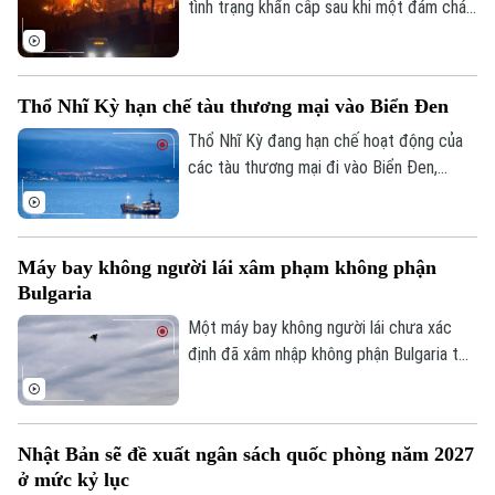
Điện ảnh
tình trạng khẩn cấp sau khi một đám cháy
rừng lan nhanh buộc hơn 20.000 người
Thời trang
phải sơ tán trong đêm tại tỉnh British
Columbia, miền tây nước này.
Âm nhạc
Thổ Nhĩ Kỳ hạn chế tàu thương mại vào Biển Đen
Thổ Nhĩ Kỳ đang hạn chế hoạt động của
các tàu thương mại đi vào Biển Đen,
trong bối cảnh Ankara ngày càng lo ngại
về các cuộc tấn công nhằm vào tàu
thuyền trong khu vực.
Máy bay không người lái xâm phạm không phận
Bulgaria
Một máy bay không người lái chưa xác
định đã xâm nhập không phận Bulgaria từ
phía Bắc và phát nổ cách bờ biển Bulgaria
khoảng 100 mét. Sự việc khiến chính
quyền nước này phải tăng cường giám sát
Nhật Bản sẽ đề xuất ngân sách quốc phòng năm 2027
và các biện pháp an ninh dọc biên giới
ở mức kỷ lục
phía Bắc Bulgaria.