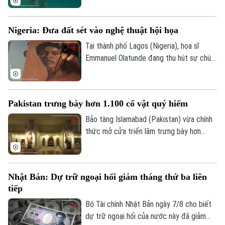
tránh nóng khá độc đáo. Thay vì cưỡi
ngựa dọc bãi biển, du khách tại đây có
Nigeria: Đưa đất sét vào nghệ thuật hội họa
thể trực tiếp cưỡi ngựa lội dưới làn nước
biển mát lành.
Tại thành phố Lagos (Nigeria), họa sĩ
Emmanuel Olatunde đang thu hút sự chú ý
của giới nghệ thuật quốc tế khi biến đất
sét tự nhiên thành các loại sơn màu độc
đáo. Kỹ thuật sáng tạo này không chỉ mở
Pakistan trưng bày hơn 1.100 cổ vật quý hiếm
ra hướng đi mới cho nghệ thuật chân dung
mà còn lan tỏa thông điệp về sử dụng
Bảo tàng Islamabad (Pakistan) vừa chính
chất liệu bền vững.
thức mở cửa triển lãm trưng bày hơn
1.100 cổ vật quý hiếm vừa được thu hồi
thành công từ Italia, Mỹ và nhiều quốc gia
khác. Sự kiện này ghi dấu ấn quan trọng
Nhật Bản: Dự trữ ngoại hối giảm tháng thứ ba liên
trong nỗ lực bảo tồn và thu hồi các tài
tiếp
sản văn hóa bị buôn lậu trái phép của
chính phủ Pakistan.
Bộ Tài chính Nhật Bản ngày 7/8 cho biết
dự trữ ngoại hối của nước này đã giảm