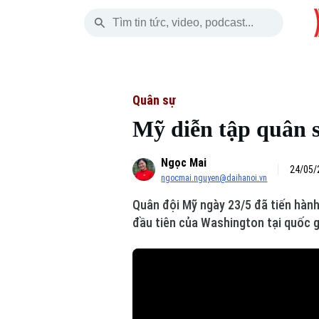
Thứ Bảy
THỜI SỰ
HÀ NỘI
THẾ GIỚI
08 Tháng 08, 2026
Hà Nội
Nhịp sống Hà Nộ
Tin tức
Quân sự
Mỹ diễn tập quân s
Chính trị
Người Hà Nội
Quân s
Ngọc Mai
Xã hội
Khoảnh khắc Hà 
Hồ sơ
24/05/
ngocmai.nguyen@daihanoi.vn
An ninh trật tự
Ẩm thực
Người V
Quân đội Mỹ ngày 23/5 đã tiến hành
đầu tiên của Washington tại quốc g
Công nghệ
Skip Ad