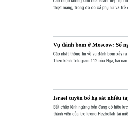
Các cuộc không kích của Israel tiếp tục di
thiệt mạng, trong đó có cả phụ nữ và trẻ
Donald Trump về bước đột phá trong nỗ l
Vụ đánh bom ở Moscow: Số ng
Cập nhật thông tin về vụ đánh bom xảy ra
Theo kênh Telegram 112 của Nga, hai nạn 
người thiệt mạng trong vụ việc lên 5 ngườ
Israel tuyên bố hạ sát nhiều t
Bất chấp lệnh ngừng bắn đang có hiệu lực
thành viên của lực lượng Hezbollah tại mi
khu vực vẫn duy trì ở mức cao sau nhiều t