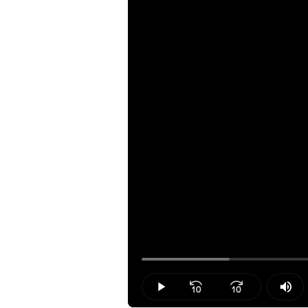
Loaded
:
13.67%
Play
Mut