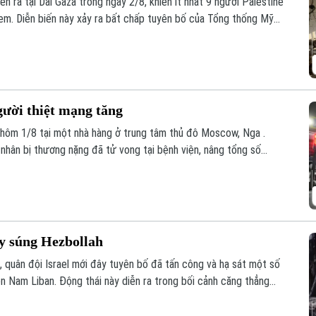
ễn ra tại Dải Gaza trong ngày 2/8, khiến ít nhất 9 người Palestine
 em. Diễn biến này xảy ra bất chấp tuyên bố của Tổng thống Mỹ
ực thực thi thỏa thuận ngừng bắn.
ười thiệt mạng tăng
 hôm 1/8 tại một nhà hàng ở trung tâm thủ đô Moscow, Nga .
nhân bị thương nặng đã tử vong tại bệnh viện, nâng tổng số
i.
ay súng Hezbollah
, quân đội Israel mới đây tuyên bố đã tấn công và hạ sát một số
ền Nam Liban. Động thái này diễn ra trong bối cảnh căng thẳng
háng giao tranh dữ dội.