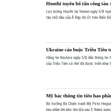
Houthi tuyên bố tấn công tàu
Lực lượng Houthi tại Yemen ngày 5/8 tuy
tàu chở dầu của Ả Rập Xê Út trên Biển Đỏ
hàng hải mà nhóm này đang thực thi, gây 
Ukraine cáo buộc Triều Tiên t
Hãng tin Reuters ngày 5/8 dẫn thông tin t
của Triều Tiên có thể đã được triển khai 
lửa đạn đạo nhằm hỗ trợ các hoạt động q
ra bình luận về thông tin này.
Mỹ bác thông tin tiêu hao phần
Bộ trưởng Bộ Chiến tranh Mỹ Pete Hegset
hao phần lớn kho tên lửa sau 5 tháng xung