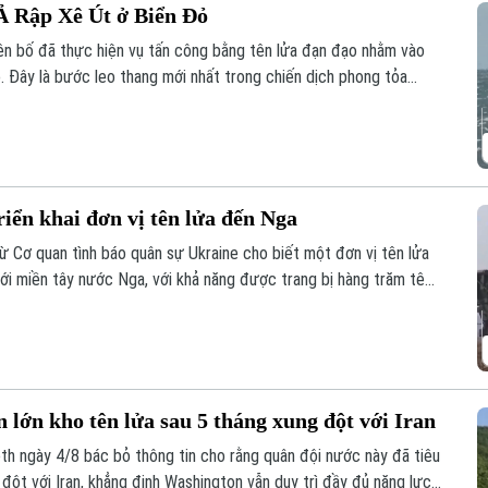
 Ả Rập Xê Út ở Biển Đỏ
ên bố đã thực hiện vụ tấn công bằng tên lửa đạn đạo nhằm vào
. Đây là bước leo thang mới nhất trong chiến dịch phong tỏa
lo ngại sâu sắc cho cộng đồng quốc tế.
riển khai đơn vị tên lửa đến Nga
ừ Cơ quan tình báo quân sự Ukraine cho biết một đơn vị tên lửa
tới miền tây nước Nga, với khả năng được trang bị hàng trăm tên
uân sự của Moscow tại Ukraine. Nga và Triều Tiên hiện chưa đưa
 lớn kho tên lửa sau 5 tháng xung đột với Iran
h ngày 4/8 bác bỏ thông tin cho rằng quân đội nước này đã tiêu
 đột với Iran, khẳng định Washington vẫn duy trì đầy đủ năng lực