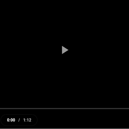
Play
Video
0:00
/
1:12
e
Current
Duration