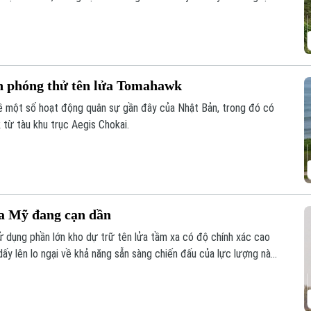
ản phóng thử tên lửa Tomahawk
về một số hoạt động quân sự gần đây của Nhật Bản, trong đó có
 từ tàu khu trục Aegis Chokai.
ủa Mỹ đang cạn dần
ử dụng phần lớn kho dự trữ tên lửa tầm xa có độ chính xác cao
dấy lên lo ngại về khả năng sẵn sàng chiến đấu của lực lượng này