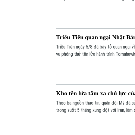
quân sự.
Triều Tiên quan ngại Nhật B
Triều Tiên ngày 5/8 đã bày tỏ quan ngại 
vụ phóng thử tên lửa hành trình Tomahawk
Kho tên lửa tầm xa chủ lực c
Theo ba nguồn thạo tin, quân đội Mỹ đã s
trong suốt 5 tháng xung đột với Iran, làm 
trước các cuộc xung đột trong tương lai.