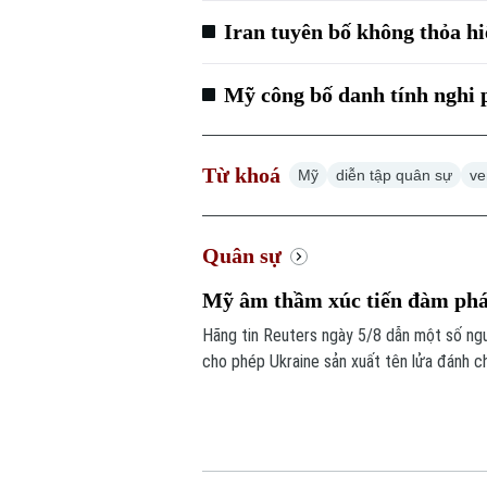
Iran tuyên bố không thỏa h
Mỹ công bố danh tính nghi
Từ khoá
Mỹ
diễn tập quân sự
ve
Quân sự
Mỹ âm thầm xúc tiến đàm phán
Hãng tin Reuters ngày 5/8 dẫn một số ng
cho phép Ukraine sản xuất tên lửa đánh chặ
trọng này để đối phó các cuộc tập kích c