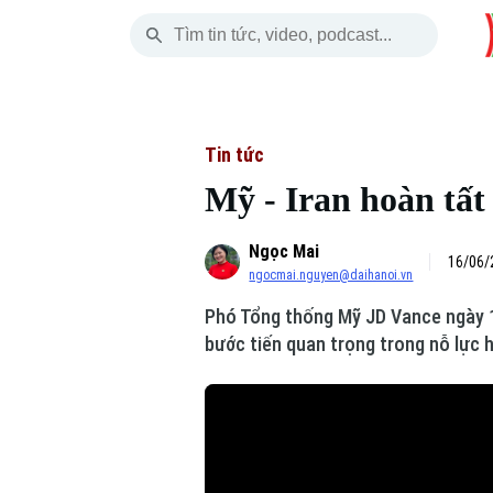
Thứ Năm
THỜI SỰ
HÀ NỘI
THẾ GIỚI
06 Tháng 08, 2026
Hà Nội
Nhịp sống Hà Nộ
Tin tức
Tin tức
Mỹ - Iran hoàn tất
Chính trị
Người Hà Nội
Quân s
Ngọc Mai
Xã hội
Khoảnh khắc Hà 
Hồ sơ
16/06/
ngocmai.nguyen@daihanoi.vn
An ninh trật tự
Ẩm thực
Người V
Phó Tổng thống Mỹ JD Vance ngày 15
bước tiến quan trọng trong nỗ lực 
Công nghệ
Skip Ad