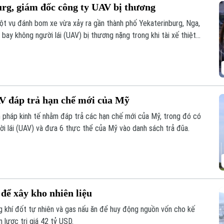
urg, giám đốc công ty UAV bị thương
ột vụ đánh bom xe vừa xảy ra gần thành phố Yekaterinburg, Nga,
ay không người lái (UAV) bị thương nặng trong khi tài xế thiệt
o các nhà sản xuất UAV của Nga chỉ trong vòng một tuần qua.
V đáp trả hạn chế mới của Mỹ
 pháp kinh tế nhằm đáp trả các hạn chế mới của Mỹ, trong đó có
ười lái (UAV) và đưa 6 thực thể của Mỹ vào danh sách trả đũa.
 để xây kho nhiên liệu
 khí đốt tự nhiên và gas nấu ăn để huy động nguồn vốn cho kế
 lược trị giá 42 tỷ USD.