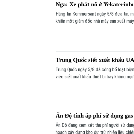
Nga: Xe phát nổ ở Yekaterinb
Hãng tin Kommersant ngày 5/8 đưa tin, m
khiến một giám đốc nhà máy sản xuất máy b
mạng. Đây là vụ tấn công thứ hai nhằm và
Trung Quốc siết xuất khẩu UA
Trung Quốc ngày 5/8 đã công bố loạt biện
việc siết xuất khẩu thiết bị bay không ng
Ấn Độ tính áp phí sử dụng gas
Ấn Độ đang xem xét thu phí người sử dụng
hoạch xây dựng kho dự trữ nhiên liệu chiến