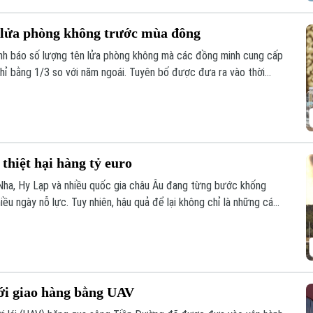
n lửa phòng không trước mùa đông
nh báo số lượng tên lửa phòng không mà các đồng minh cung cấp
hỉ bằng 1/3 so với năm ngoái. Tuyên bố được đưa ra vào thời
 vào nhiều thành phố của Ukraine, trong khi hệ thống phòng
ên lửa mà Moscow phóng lên.
thiệt hại hàng tỷ euro
 Nha, Hy Lạp và nhiều quốc gia châu Âu đang từng bước khống
ều ngày nỗ lực. Tuy nhiên, hậu quả để lại không chỉ là những cánh
ối với sản xuất, du lịch và đời sống người dân. Tổn thất tại một số
tới 3,1 tỷ euro.
i giao hàng bằng UAV