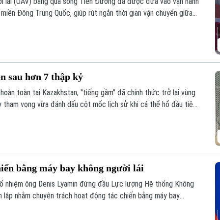
i lái (UAV) băng qua sông Tiền Đường đã được đưa vào vận hành
, miền Đông Trung Quốc, giúp rút ngắn thời gian vận chuyển giữa
n sau hơn 7 thập kỷ
hoàn toàn tại Kazakhstan, "tiếng gầm" đã chính thức trở lại vùng
y tham vọng vừa đánh dấu cột mốc lịch sử khi cá thể hổ đầu tiên
ho nỗ lực hồi sinh hệ sinh thái tại khu vực phía Nam hồ
hiến bằng máy bay không người lái
bổ nhiệm ông Denis Lyamin đứng đầu Lực lượng Hệ thống Không
nh lập nhằm chuyên trách hoạt động tác chiến bằng máy bay