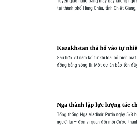
Tuyến giao hàng bằng máy bay không ngườ
tại thành phố Hàng Châu, tỉnh Chiết Giang
hai bờ sông xuống còn khoảng 13 phút.
Kazakhstan thả hổ vào tự nhiê
Sau hơn 70 năm kể từ khi loài hổ biến mất 
đồng bằng sông Ili. Một dự án bảo tồn đầ
được trả về môi trường hoang dã, mở đầu c
Balkhash.
Nga thành lập lực lượng tác c
Tổng thống Nga Vladimir Putin ngày 5/8 
người lái – đơn vị quân đội mới được thà
không người lái (UAV).