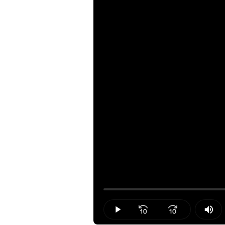
Loaded
:
0.00%
Play
Mut