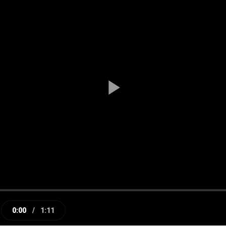
Play
Video
0:00
/
1:11
e
Current
Duration