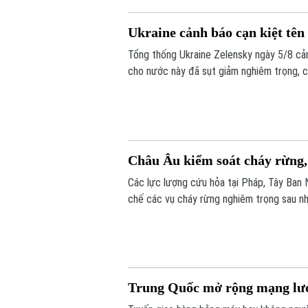
Ukraine cảnh báo cạn kiệt tê
Tổng thống Ukraine Zelensky ngày 5/8 cả
cho nước này đã sụt giảm nghiêm trọng, c
điểm Nga đang gia tăng các cuộc tập kích
không của Kiev nhiều lần bất lực trước t
Châu Âu kiểm soát cháy rừng, 
Các lực lượng cứu hỏa tại Pháp, Tây Ban
chế các vụ cháy rừng nghiêm trọng sau nhi
rừng bị thiêu rụi mà còn là thiệt hại lớn đ
khu vực bị ảnh hưởng nặng nề ước tính lên 
Trung Quốc mở rộng mạng lướ