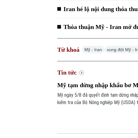
Iran hé lộ nội dung thỏa th
Thỏa thuận Mỹ - Iran mở đ
Từ khoá
Mỹ - Iran
xung đột Mỹ - I
Tin tức
Mỹ tạm dừng nhập khẩu bơ Mex
Mỹ ngày 5/8 đã quyết định tạm dừng nhập
kiểm tra của Bộ Nông nghiệp Mỹ (USDA) t
ninh.