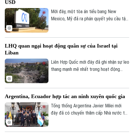
USD
Mới đây, một tòa án tiểu bang New
Mexico, Mỹ đã ra phán quyết yêu cầu tập
đoàn Meta bồi thường 567 triệu USD và
thay đổi phương thức vận hành các nền
tảng mạng xã hội đối với người dùng trẻ
LHQ quan ngại hoạt động quân sự của Israel tại
tuổi, sau khi xác định công ty này chịu
Liban
trách nhiệm gây tổn hại đến sức khỏe
tâm thần của trẻ em.
Liên Hợp Quốc mới đây đã ghi nhận sự leo
thang mạnh mẽ nhất trong hoạt động
quân sự của Israel tại Liban kể từ cuối
tháng 6, với hàng loạt đạn pháo và các
cuộc không kích dữ dội được ghi nhận tại
Argentina, Ecuador hợp tác an ninh xuyên quốc gia
nhiều khu vực.
Tổng thống Argentina Javier Milei mới
đây đã có chuyến thăm cấp Nhà nước tới
Quito và có cuộc gặp với Tổng thống
Ecuador Daniel Noboa vào thứ Năm (ngày