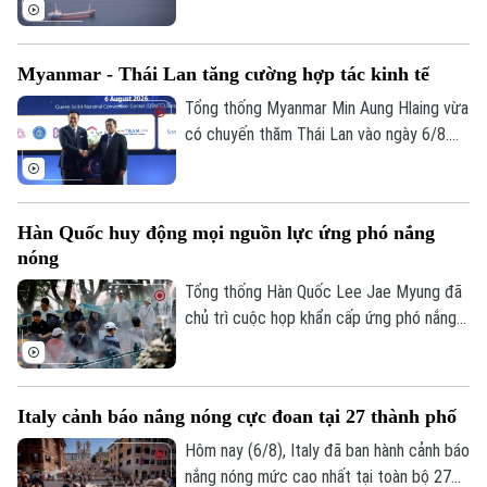
lượng, phân bón và vật liệu công nghiệp
trên toàn cầu đang chịu cú sốc lớn do
các hoạt động vận tải biển qua Eo biển
Myanmar - Thái Lan tăng cường hợp tác kinh tế
Hormuz bị gián đoạn.
Tổng thống Myanmar Min Aung Hlaing vừa
có chuyến thăm Thái Lan vào ngày 6/8.
Chuyến thăm này nằm trong chuỗi nỗ lực
của Bangkok nhằm thúc đẩy sự kết nối
trở lại giữa nước này với khối ASEAN.
Hàn Quốc huy động mọi nguồn lực ứng phó nắng
nóng
Tổng thống Hàn Quốc Lee Jae Myung đã
Liên hệ đường dây nóng (bấm để gọi)
chủ trì cuộc họp khẩn cấp ứng phó nắng
nóng và chỉ đạo huy động toàn bộ nhân
Tòa soạn
Tòa soạn
lực, tài nguyên hiện có để đối phó. Đợt
0865.116.699 (hotline)
0865.116.699
nắng nóng gay gắt tại quốc gia này dự
Italy cảnh báo nắng nóng cực đoan tại 27 thành phố
báo đạt đỉnh tại thủ đô Seoul trong ngày
6/8, với nhiệt độ có thể lên tới 39 độ C.
Hôm nay (6/8), Italy đã ban hành cảnh báo
Thời tiết cực đoan này đến nay đã khiến
nắng nóng mức cao nhất tại toàn bộ 27