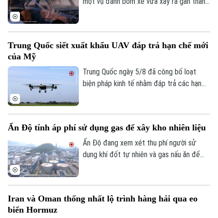
một vụ đánh bom xe vừa xảy ra gần thành
phố Yekaterinburg, Nga, khiến một giám
đốc nhà máy sản xuất máy bay không
người lái (UAV) bị thương nặng trong khi
Trung Quốc siết xuất khẩu UAV đáp trả hạn chế mới
tài xế thiệt mạng. Đây là vụ tấn công thứ
của Mỹ
hai nhằm vào các nhà sản xuất UAV của
Nga chỉ trong vòng một tuần qua.
Trung Quốc ngày 5/8 đã công bố loạt
biện pháp kinh tế nhằm đáp trả các hạn
chế mới của Mỹ, trong đó có việc siết
xuất khẩu thiết bị bay không người lái
(UAV) và đưa 6 thực thể của Mỹ vào danh
Ấn Độ tính áp phí sử dụng gas để xây kho nhiên liệu
sách trả đũa.
Ấn Độ đang xem xét thu phí người sử
dụng khí đốt tự nhiên và gas nấu ăn để
huy động nguồn vốn cho kế hoạch xây
dựng kho dự trữ nhiên liệu chiến lược trị
giá 42 tỷ USD.
Iran và Oman thống nhất lộ trình hàng hải qua eo
biển Hormuz