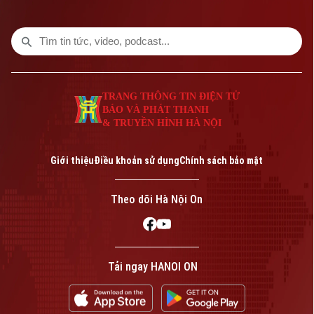
so với năm ngoái. Tuyên bố được đưa ra
vào thời điểm Nga đang gia tăng các
cuộc tập kích vào nhiều thành phố của
Ukraine, trong khi hệ thống phòng không
của Kiev nhiều lần bất lực trước tên lửa
mà Moscow phóng lên.
TRANG THÔNG TIN ĐIỆN TỬ
BÁO VÀ PHÁT THANH
& TRUYỀN HÌNH HÀ NỘI
Giới thiệu
Điều khoản sử dụng
Chính sách bảo mật
Theo dõi Hà Nội On
Tải ngay HANOI ON