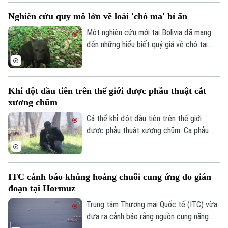
sớm kết thúc, dù cho biết lực lượng Mỹ
Nghiên cứu quy mô lớn về loài 'chó ma' bí ẩn
đang gặp vấn đề về nguồn cung một số
loại vũ khí.
Một nghiên cứu mới tại Bolivia đã mang
đến những hiểu biết quý giá về chó tai
ngắn – loài thú hoang dã được mệnh danh
là "chó ma" của rừng Amazon do rất hiếm
khi xuất hiện trước mắt con người. Thông
Khỉ đột đầu tiên trên thế giới được phẫu thuật cắt
qua hàng nghìn bức ảnh từ hệ thống bẫy
xương chũm
ảnh, các nhà khoa học đã có thêm hình
dung về tập tính và môi trường sống của
Cá thể khỉ đột đầu tiên trên thế giới
một trong những loài chó hoang dã ít
được phẫu thuật xương chũm. Ca phẫu
được biết đến nhất ở khu vực Mỹ Latinh.
thuật mang tính đột phá này được thực
hiện tại Công viên Safari thuộc Sở thú
San Diego ở bang California, Mỹ nhằm
ITC cảnh báo khủng hoảng chuỗi cung ứng do gián
điều trị tình trạng nhiễm trùng đã lan đến
đoạn tại Hormuz
một phần hộp sọ của con vật.
Trung tâm Thương mại Quốc tế (ITC) vừa
đưa ra cảnh báo rằng nguồn cung năng