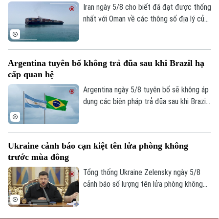
Bản quyền thuộc về Cơ quan Báo và Phát thanh Truyền hình Hà Nội Giấy
Iran ngày 5/8 cho biết đã đạt được thống
phép số: Số 63/GP-TTDT, cấp ngày 10/05/2023
nhất với Oman về các thông số địa lý của
TRANG THÔNG TIN ĐIỆN TỬ
tuyến hàng hải mới qua eo biển Hormuz -
một trong những tuyến vận tải năng lượng
CỦA CƠ QUAN BÁO VÀ PHÁT THANH TRUYỀN HÌNH HÀ NỘI
quan trọng nhất thế giới.
Argentina tuyên bố không trả đũa sau khi Brazil hạ
Số 3-5 Huỳnh Thúc Kháng-Phường Láng-Hà Nội
cấp quan hệ
Giám đốc: VŨ MINH TUẤN
Argentina ngày 5/8 tuyên bố sẽ không áp
Phó Giám đốc: Nguyễn Kim Khiêm, Nguyễn Minh Đức, Nguyễn Thành Lợi
dụng các biện pháp trả đũa sau khi Brazil
hạ cấp quan hệ song phương xuống cấp
Đại biện lâm thời. Buenos Aires cho rằng,
đây là quyết định đơn phương của Brasilia
Ukraine cảnh báo cạn kiệt tên lửa phòng không
và khẳng định không muốn làm gia tăng
trước mùa đông
căng thẳng giữa hai nước láng giềng.
Tổng thống Ukraine Zelensky ngày 5/8
cảnh báo số lượng tên lửa phòng không
mà các đồng minh cung cấp cho nước này
đã sụt giảm nghiêm trọng, chỉ bằng 1/3