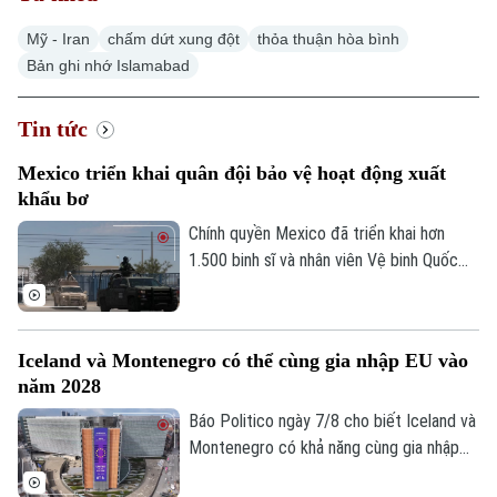
Mỹ - Iran
chấm dứt xung đột
thỏa thuận hòa bình
Bản ghi nhớ Islamabad
Tin tức
Mexico triển khai quân đội bảo vệ hoạt động xuất
khẩu bơ
Chính quyền Mexico đã triển khai hơn
1.500 binh sĩ và nhân viên Vệ binh Quốc
gia tới bang Michoacan – khu vực sản
xuất bơ trọng điểm ở miền Tây nước này,
nhằm ngăn chặn tình trạng tống tiền và
Iceland và Montenegro có thể cùng gia nhập EU vào
bạo lực của các băng nhóm tội phạm ảnh
năm 2028
hưởng tới hoạt động xuất khẩu quả bơ
sang Mỹ.
Báo Politico ngày 7/8 cho biết Iceland và
Montenegro có khả năng cùng gia nhập
Liên minh châu Âu (EU) vào năm 2028.