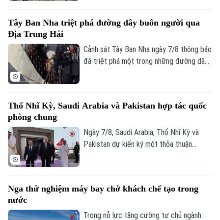
Kịch bản này sẽ phụ thuộc vào kết quả
cuộc trưng cầu dân ý tại Iceland về việc
Tây Ban Nha triệt phá đường dây buôn người qua
nối lại đàm phán gia nhập EU vào cuối
Địa Trung Hải
tháng này.
Cảnh sát Tây Ban Nha ngày 7/8 thông báo
đã triệt phá một trong những đường dây
buôn người lớn nhất hoạt động trên tuyến
Địa Trung Hải, bắt giữ 78 đối tượng và
thu giữ 18 tàu cao tốc.
Thổ Nhĩ Kỳ, Saudi Arabia và Pakistan hợp tác quốc
phòng chung
Ngày 7/8, Saudi Arabia, Thổ Nhĩ Kỳ và
Chuyên mục
Pakistan dự kiến ký một thỏa thuận
phòng thủ chung tại thành phố Jeddah
Thời sự
của Saudi Arabia, nhằm tăng cường quan
hệ an ninh giữa ba nước.
Hà Nội
Hà Nội
Nga thử nghiệm máy bay chở khách chế tạo trong
nước
Chính trị
Nhịp sống Hà Nội
Thế giới
Trong nỗ lực tăng cường tự chủ ngành