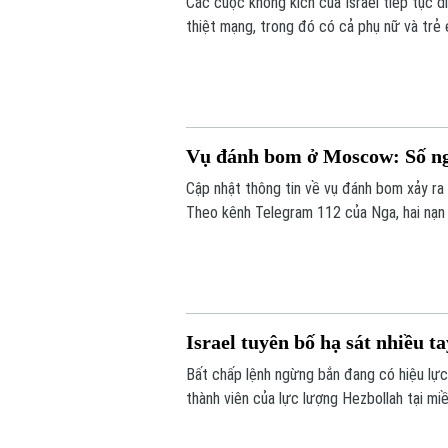
Các cuộc không kích của Israel tiếp tục di
thiệt mạng, trong đó có cả phụ nữ và trẻ
Donald Trump về bước đột phá trong nỗ l
Vụ đánh bom ở Moscow: Số ng
Cập nhật thông tin về vụ đánh bom xảy ra
Theo kênh Telegram 112 của Nga, hai nạn 
người thiệt mạng trong vụ việc lên 5 ngườ
Israel tuyên bố hạ sát nhiều t
Bất chấp lệnh ngừng bắn đang có hiệu lực
thành viên của lực lượng Hezbollah tại mi
khu vực vẫn duy trì ở mức cao sau nhiều t