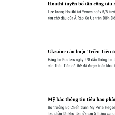
Houthi tuyên bố tấn công tàu
Lực lượng Houthi tại Yemen ngày 5/8 tuy
tàu chở dầu của Ả Rập Xê Út trên Biển Đỏ
hàng hải mà nhóm này đang thực thi, gây 
Ukraine cáo buộc Triều Tiên t
Hãng tin Reuters ngày 5/8 dẫn thông tin t
của Triều Tiên có thể đã được triển khai 
lửa đạn đạo nhằm hỗ trợ các hoạt động q
ra bình luận về thông tin này.
Mỹ bác thông tin tiêu hao phần
Bộ trưởng Bộ Chiến tranh Mỹ Pete Hegset
hao phần lớn kho tên lửa sau 5 tháng xung