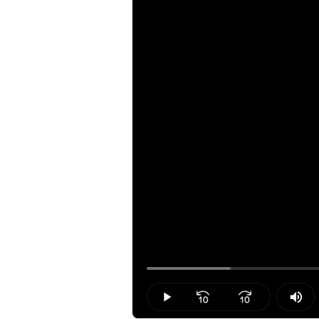
Loaded
:
12.59%
Play
Mut