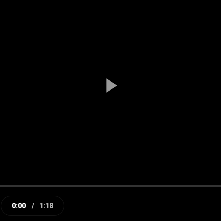
Play
Video
0:00
/
1:18
e
Current
Duration