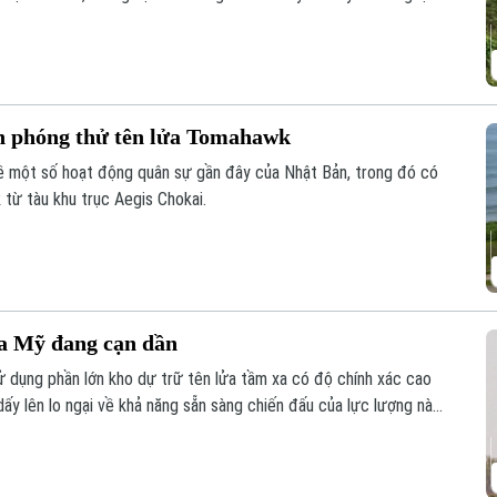
ản phóng thử tên lửa Tomahawk
về một số hoạt động quân sự gần đây của Nhật Bản, trong đó có
 từ tàu khu trục Aegis Chokai.
ủa Mỹ đang cạn dần
ử dụng phần lớn kho dự trữ tên lửa tầm xa có độ chính xác cao
dấy lên lo ngại về khả năng sẵn sàng chiến đấu của lực lượng này