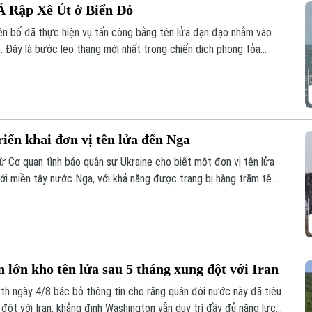
 Ả Rập Xê Út ở Biển Đỏ
ên bố đã thực hiện vụ tấn công bằng tên lửa đạn đạo nhằm vào
. Đây là bước leo thang mới nhất trong chiến dịch phong tỏa
lo ngại sâu sắc cho cộng đồng quốc tế.
riển khai đơn vị tên lửa đến Nga
ừ Cơ quan tình báo quân sự Ukraine cho biết một đơn vị tên lửa
tới miền tây nước Nga, với khả năng được trang bị hàng trăm tên
uân sự của Moscow tại Ukraine. Nga và Triều Tiên hiện chưa đưa
 lớn kho tên lửa sau 5 tháng xung đột với Iran
h ngày 4/8 bác bỏ thông tin cho rằng quân đội nước này đã tiêu
 đột với Iran, khẳng định Washington vẫn duy trì đầy đủ năng lực