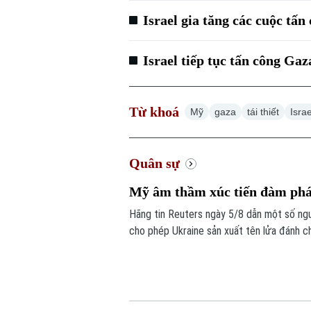
Israel gia tăng các cuộc tấn
Israel tiếp tục tấn công Ga
Từ khoá
Mỹ
gaza
tái thiết
Israe
Quân sự
Mỹ âm thầm xúc tiến đàm phán
Hãng tin Reuters ngày 5/8 dẫn một số ng
cho phép Ukraine sản xuất tên lửa đánh chặ
trọng này để đối phó các cuộc tập kích c