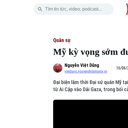
Thứ Sáu
THỜI SỰ
HÀ NỘI
THẾ GIỚI
07 Tháng 08, 2026
Hà Nội
Nhịp sống Hà Nộ
Tin tức
Quân sự
Mỹ kỳ vọng sớm đưa
Chính trị
Người Hà Nội
Quân s
Nguyễn Việt Dũng
Xã hội
Khoảnh khắc Hà 
Hồ sơ
16/06/
vietdung.nguyen@daihanoi.vn
An ninh trật tự
Ẩm thực
Người V
Đại biện lâm thời Đại sứ quán Mỹ tạ
từ Ai Cập vào Dải Gaza, trong bối c
Công nghệ
Skip Ad