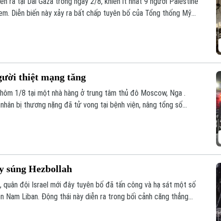
ễn ra tại Dải Gaza trong ngày 2/8, khiến ít nhất 9 người Palestine
 em. Diễn biến này xảy ra bất chấp tuyên bố của Tổng thống Mỹ
ực thực thi thỏa thuận ngừng bắn.
ười thiệt mạng tăng
 hôm 1/8 tại một nhà hàng ở trung tâm thủ đô Moscow, Nga .
nhân bị thương nặng đã tử vong tại bệnh viện, nâng tổng số
i.
ay súng Hezbollah
, quân đội Israel mới đây tuyên bố đã tấn công và hạ sát một số
ền Nam Liban. Động thái này diễn ra trong bối cảnh căng thẳng
háng giao tranh dữ dội.