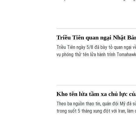
quân sự.
Triều Tiên quan ngại Nhật B
Triều Tiên ngày 5/8 đã bày tỏ quan ngại 
vụ phóng thử tên lửa hành trình Tomahawk
Kho tên lửa tầm xa chủ lực c
Theo ba nguồn thạo tin, quân đội Mỹ đã s
trong suốt 5 tháng xung đột với Iran, làm 
trước các cuộc xung đột trong tương lai.