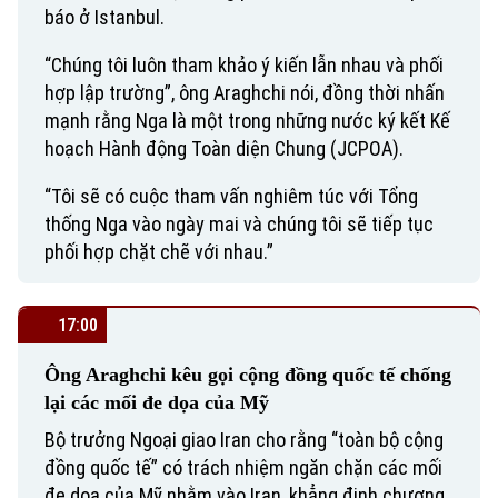
Chuyên mục
báo ở Istanbul.
Thời sự
“Chúng tôi luôn tham khảo ý kiến lẫn nhau và phối
hợp lập trường”, ông Araghchi nói, đồng thời nhấn
Hà Nội
Hà Nội
mạnh rằng Nga là một trong những nước ký kết Kế
hoạch Hành động Toàn diện Chung (JCPOA).
Chính trị
Nhịp sống Hà Nội
Thế giới
“Tôi sẽ có cuộc tham vấn nghiêm túc với Tổng
Xã hội
thống Nga vào ngày mai và chúng tôi sẽ tiếp tục
Người Hà Nội
Tin tức
Kinh tế
phối hợp chặt chẽ với nhau.”
An ninh trật tự
Khoảnh khắc Hà Nội
Quân sự
Tin tức
Nhà đất
Công nghệ
17:00
Ẩm thực
Hồ sơ
Cafe sáng
Tin tức
Tàu và Xe
Ông Araghchi kêu gọi cộng đồng quốc tế chống
Người Việt 4 phương
lại các mối đe dọa của Mỹ
Tài chính Ngân hàng
Đầu tư
Ô tô
Giáo dục
Bộ trưởng Ngoại giao Iran cho rằng “toàn bộ cộng
Doanh nghiệp
đồng quốc tế” có trách nhiệm ngăn chặn các mối
Căn hộ
Tàu
đe dọa của Mỹ nhằm vào Iran, khẳng định chương
Tin tức