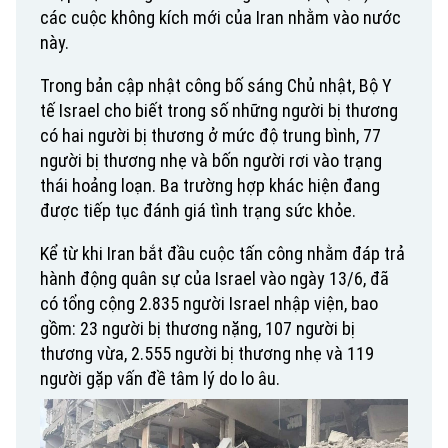
các cuộc không kích mới của Iran nhằm vào nước
này.
Trong bản cập nhật công bố sáng Chủ nhật, Bộ Y
tế Israel cho biết trong số những người bị thương
có hai người bị thương ở mức độ trung bình, 77
người bị thương nhẹ và bốn người rơi vào trạng
thái hoảng loạn. Ba trường hợp khác hiện đang
Liên hệ đường dây nóng (bấm để gọi)
được tiếp tục đánh giá tình trạng sức khỏe.
Tòa soạn
Tòa soạn
Kể từ khi Iran bắt đầu cuộc tấn công nhằm đáp trả
0865.116.699 (hotline)
0865.116.699
hành động quân sự của Israel vào ngày 13/6, đã
có tổng cộng 2.835 người Israel nhập viện, bao
gồm: 23 người bị thương nặng, 107 người bị
thương vừa, 2.555 người bị thương nhẹ và 119
người gặp vấn đề tâm lý do lo âu.