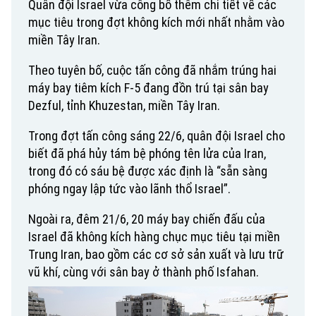
Quân đội Israel vừa công bố thêm chi tiết về các
mục tiêu trong đợt không kích mới nhất nhằm vào
miền Tây Iran.
Theo tuyên bố, cuộc tấn công đã nhắm trúng hai
máy bay tiêm kích F-5 đang đồn trú tại sân bay
Dezful, tỉnh Khuzestan, miền Tây Iran.
Trong đợt tấn công sáng 22/6, quân đội Israel cho
biết đã phá hủy tám bệ phóng tên lửa của Iran,
trong đó có sáu bệ được xác định là “sẵn sàng
phóng ngay lập tức vào lãnh thổ Israel”.
Ngoài ra, đêm 21/6, 20 máy bay chiến đấu của
Israel đã không kích hàng chục mục tiêu tại miền
Trung Iran, bao gồm các cơ sở sản xuất và lưu trữ
vũ khí, cùng với sân bay ở thành phố Isfahan.