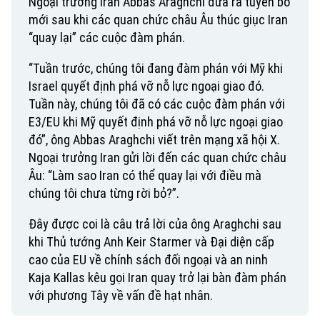
Ngoại trưởng Iran Abbas Araghchi đưa ra tuyên bố
mới sau khi các quan chức châu Âu thúc giục Iran
“quay lại” các cuộc đàm phán.
“Tuần trước, chúng tôi đang đàm phán với Mỹ khi
Israel quyết định phá vỡ nỗ lực ngoại giao đó.
Tuần này, chúng tôi đã có các cuộc đàm phán với
E3/EU khi Mỹ quyết định phá vỡ nỗ lực ngoại giao
đó”, ông Abbas Araghchi viết trên mạng xã hội X.
Ngoại trưởng Iran gửi lời đến các quan chức châu
Âu: “Làm sao Iran có thể quay lại với điều mà
chúng tôi chưa từng rời bỏ?”.
Đây được coi là câu trả lời của ông Araghchi sau
khi Thủ tướng Anh Keir Starmer và Đại diện cấp
cao của EU về chính sách đối ngoại và an ninh
Kaja Kallas kêu gọi Iran quay trở lại bàn đàm phán
với phương Tây về vấn đề hạt nhân.