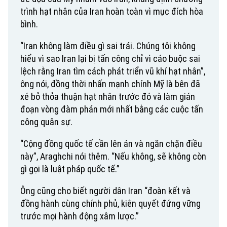
Văn hóa
Đất đai
trình hạt nhân của Iran hoàn toàn vì mục đích hòa
Xe máy
Tuyển sinh
bình.
Tin tức
Sức khỏe
Kinh nghiệm
Thị trường
Hướng nghiệp
“Iran không làm điều gì sai trái. Chúng tôi không
Làng nghề
Y tế
hiểu vì sao Iran lại bị tấn công chỉ vì cáo buộc sai
Thể thao
Đánh giá
lệch rằng Iran tìm cách phát triển vũ khí hạt nhân”,
Di tích
Dinh dưỡng
ông nói, đồng thời nhấn mạnh chính Mỹ là bên đã
Bóng đá
Giải trí
xé bỏ thỏa thuận hạt nhân trước đó và làm gián
Tư vấn sức khỏe
Quần vợt
đoạn vòng đàm phán mới nhất bằng các cuộc tấn
Tin tức
Đã phát sóng
công quân sự.
Golf
Sao
“Cộng đồng quốc tế cần lên án và ngăn chặn điều
này”, Araghchi nói thêm. “Nếu không, sẽ không còn
Điện ảnh
gì gọi là luật pháp quốc tế.”
Thời trang
Ông cũng cho biết người dân Iran “đoàn kết và
đồng hành cùng chính phủ, kiên quyết đứng vững
Âm nhạc
trước mọi hành động xâm lược.”