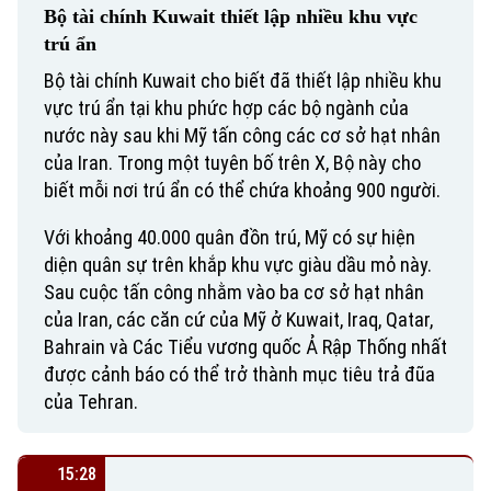
Bộ tài chính Kuwait thiết lập nhiều khu vực
trú ẩn
Bộ tài chính Kuwait cho biết đã thiết lập nhiều khu
vực trú ẩn tại khu phức hợp các bộ ngành của
nước này sau khi Mỹ tấn công các cơ sở hạt nhân
của Iran. Trong một tuyên bố trên X, Bộ này cho
biết mỗi nơi trú ẩn có thể chứa khoảng 900 người.
Với khoảng 40.000 quân đồn trú, Mỹ có sự hiện
Bản quyền thuộc về Cơ quan Báo và Phát thanh Truyền hình Hà Nội Giấy
diện quân sự trên khắp khu vực giàu dầu mỏ này.
phép số: Số 63/GP-TTDT, cấp ngày 10/05/2023
Sau cuộc tấn công nhằm vào ba cơ sở hạt nhân
TRANG THÔNG TIN ĐIỆN TỬ
của Iran, các căn cứ của Mỹ ở Kuwait, Iraq, Qatar,
Bahrain và Các Tiểu vương quốc Ả Rập Thống nhất
CỦA CƠ QUAN BÁO VÀ PHÁT THANH TRUYỀN HÌNH HÀ NỘI
được cảnh báo có thể trở thành mục tiêu trả đũa
Số 3-5 Huỳnh Thúc Kháng-Phường Láng-Hà Nội
của Tehran.
Giám đốc: VŨ MINH TUẤN
Phó Giám đốc: Nguyễn Kim Khiêm, Nguyễn Minh Đức, Nguyễn Thành Lợi
15:28