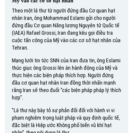
Mỹ vào các cơ sở hạt nhân
Theo một lá thư từ người đứng đầu Cơ quan hạt
nhân Iran, ông Mohammad Eslami gửi cho người
đứng đầu Cơ quan Năng lượng Nguyên tử Quốc tế
(IAEA) Rafael Grossi, Iran đang kêu gọi điều tra
cuộc tấn công của Mỹ vào các cơ sở hạt nhân của
Tehran.
Mạng lưới tin tức SNN của Iran đưa tin, ông Eslami
thúc giục ông Grossi lên án hành động của Mỹ và
thực hiện các biện pháp thích hợp. Người đứng
đầu cơ quan hạt nhân Iran đồng thời nhấn mạnh
rằng Iran sẽ theo đuổi "các biện pháp pháp lý thích
hợp".
"Lá thư này bày tỏ sự phản đối đối với hành vi vi
phạm nghiêm trọng luật pháp và quy định quốc tế,
đặc biệt là Hiệp ước Không phổ biến vũ khí hạt
nhân", theo nội dung lá thư.