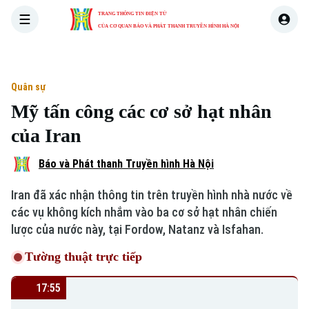
TRANG THÔNG TIN ĐIỆN TỬ
CỦA CƠ QUAN BÁO VÀ PHÁT THANH TRUYỀN HÌNH HÀ NỘI
THỜI SỰ
HÀ NỘI
THẾ GIỚI
KINH TẾ
NHÀ ĐẤT
Quân sự
Mỹ tấn công các cơ sở hạt nhân
của Iran
Báo và Phát thanh Truyền hình Hà Nội
Iran đã xác nhận thông tin trên truyền hình nhà nước về
các vụ không kích nhắm vào ba cơ sở hạt nhân chiến
lược của nước này, tại Fordow, Natanz và Isfahan.
Tường thuật trực tiếp
17:55