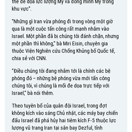
thể đe dọa lực lượng Mỹ và đồng minh Mỹ trong
khu vực”.
“Những gì Iran vừa phóng đi trong vòng một giờ
qua là một cuộc tấn công rất mạnh nhắm vào
Israel. Một phần đã bị chúng tôi đánh chặn, nhưng
một phần thì không,” bà Miri Eisin, chuyên gia
thuộc Viện Nghiên cứu Chống Khủng bố Quốc tế,
chia sẻ với CNN.
“Điều chúng tôi đang nhắm tới là chính các bệ
phóng đó – những bệ phóng vừa mới tấn công
chúng tôi, vì chúng là mối đe dọa trực tiếp với
Israel,” bà nói thêm.
Theo tuyên bố của quân đội Israel, trong đợt
không kích vào sáng Chủ nhật, các máy bay chiến
đấu Israel đã phá hủy hai tiêm kích F-5 thuộc lực
lượng vũ trang Iran tại sân bay Dezful, tỉnh