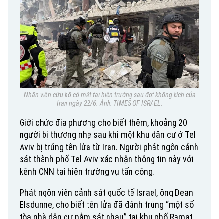
Nhân viên cứu hộ có mặt tại hiện trường sau đợt không kích của
Iran ngày 22/6. Ảnh: TIMES OF ISRAEL.
Giới chức địa phương cho biết thêm, khoảng 20
người bị thương nhẹ sau khi một khu dân cư ở Tel
Aviv bị trúng tên lửa từ Iran. Người phát ngôn cảnh
sát thành phố Tel Aviv xác nhận thông tin này với
kênh CNN tại hiện trường vụ tấn công.
Phát ngôn viên cảnh sát quốc tế Israel, ông Dean
Elsdunne, cho biết tên lửa đã đánh trúng “một số
tòa nhà dân cư nằm sát nhau” tại khu phố Ramat