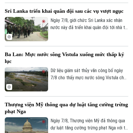
đảm nguồn cung khoáng sản quan trọng
Sri Lanka triển khai quân đội sau các vụ vượt ngục
phục vụ quốc phòng và giảm phụ thuộc
vào chuỗi cung ứng từ Trung Quốc.
Ngày 7/8, giới chức Sri Lanka xác nhận
nước này đã triển khai quân đội tới nhà tù
chính ở thành phố Colombo và hai nhà tù
khác, sau vụ vượt ngục bất thành khiến ba
phạm nhân thiệt mạng và 23 người bị
Ba Lan: Mực nước sông Vistula xuống mức thấp kỷ
thương.
lục
Dữ liệu giám sát thủy văn công bố ngày
7/8 cho thấy mực nước sông Vistula chảy
qua thủ đô Warsaw của Ba Lan đã giảm
xuống mức thấp nhất kể từ khi công tác
đo đạc được triển khai.
Thượng viện Mỹ thông qua dự luật tăng cường trừng
phạt Nga
Ngày 7/8, Thượng viện Mỹ đã thông qua
dự luật tăng cường trừng phạt Nga với tỷ