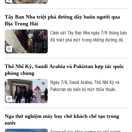
Kịch bản này sẽ phụ thuộc vào kết quả
cuộc trưng cầu dân ý tại Iceland về việc
Tây Ban Nha triệt phá đường dây buôn người qua
nối lại đàm phán gia nhập EU vào cuối
Địa Trung Hải
tháng này.
Cảnh sát Tây Ban Nha ngày 7/8 thông báo
đã triệt phá một trong những đường dây
buôn người lớn nhất hoạt động trên tuyến
Địa Trung Hải, bắt giữ 78 đối tượng và
thu giữ 18 tàu cao tốc.
Thổ Nhĩ Kỳ, Saudi Arabia và Pakistan hợp tác quốc
phòng chung
Ngày 7/8, Saudi Arabia, Thổ Nhĩ Kỳ và
Pakistan dự kiến ký một thỏa thuận
phòng thủ chung tại thành phố Jeddah
của Saudi Arabia, nhằm tăng cường quan
hệ an ninh giữa ba nước.
Nga thử nghiệm máy bay chở khách chế tạo trong
nước