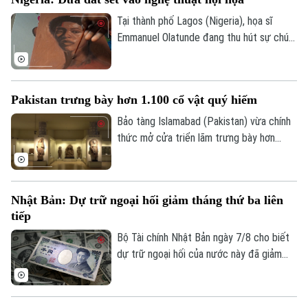
thể trực tiếp cưỡi ngựa lội dưới làn nước
biển mát lành.
Tại thành phố Lagos (Nigeria), họa sĩ
Emmanuel Olatunde đang thu hút sự chú ý
của giới nghệ thuật quốc tế khi biến đất
sét tự nhiên thành các loại sơn màu độc
đáo. Kỹ thuật sáng tạo này không chỉ mở
Pakistan trưng bày hơn 1.100 cổ vật quý hiếm
ra hướng đi mới cho nghệ thuật chân dung
mà còn lan tỏa thông điệp về sử dụng
Bảo tàng Islamabad (Pakistan) vừa chính
chất liệu bền vững.
thức mở cửa triển lãm trưng bày hơn
1.100 cổ vật quý hiếm vừa được thu hồi
thành công từ Italia, Mỹ và nhiều quốc gia
Chuyên mục
khác. Sự kiện này ghi dấu ấn quan trọng
Nhật Bản: Dự trữ ngoại hối giảm tháng thứ ba liên
trong nỗ lực bảo tồn và thu hồi các tài
Thời sự
tiếp
sản văn hóa bị buôn lậu trái phép của
chính phủ Pakistan.
Bộ Tài chính Nhật Bản ngày 7/8 cho biết
Hà Nội
Hà Nội
dự trữ ngoại hối của nước này đã giảm
tháng thứ ba liên tiếp trong tháng 7.
Chính trị
Nhịp sống Hà Nội
Thế giới