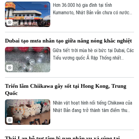
Hơn 36.000 hộ gia đình tại tỉnh
Kumamoto, Nhật Bản vẫn chưa có nước
sinh hoạt trong 10 ngày sau trận động
đất mạnh làm rung chuyển khu vực. Giới
chức địa phương cho biết việc khôi phục
Dubai tạo mưa nhân tạo giữa nắng nóng khắc nghiệt
hoàn toàn nguồn cung cấp nước dự kiến
phải đến cuối tháng 8 mới hoàn tất.
Giữa tiết trời mùa hè oi bức tại Dubai, Các
Tiểu vương quốc Ả Rập Thống nhất
(UAE), du khách đã có cơ hội tận hưởng
không gian mát mẻ dưới những cơn mưa
nhân tạo trên một tuyến phố nghỉ dưỡng
Triển lãm Chiikawa gây sốt tại Hong Kong, Trung
đặc biệt.
Quốc
Nhân vật hoạt hình nổi tiếng Chiikawa của
Nhật Bản đang trở thành tâm điểm thu
hút đông đảo người hâm mộ tại Hong
Kong (Trung Quốc) với một triển lãm nghệ
thuật quy mô lớn. Sự kiện mang đến
Thái Lan hỗ trợ tâm lý nạn nhân vụ xả súng tại