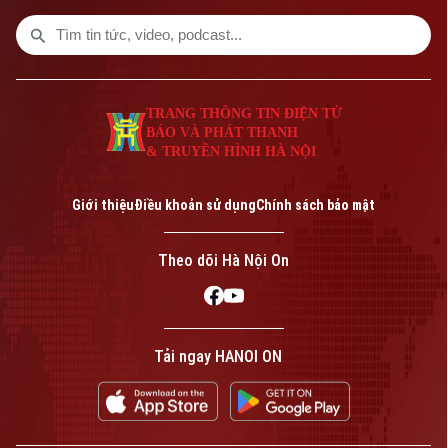
pin năng lượng mặt trời.
TRANG THÔNG TIN ĐIỆN TỬ
BÁO VÀ PHÁT THANH
& TRUYỀN HÌNH HÀ NỘI
Giới thiệu
Điều khoản sử dụng
Chính sách bảo mật
Theo dõi Hà Nội On
Tải ngay HANOI ON