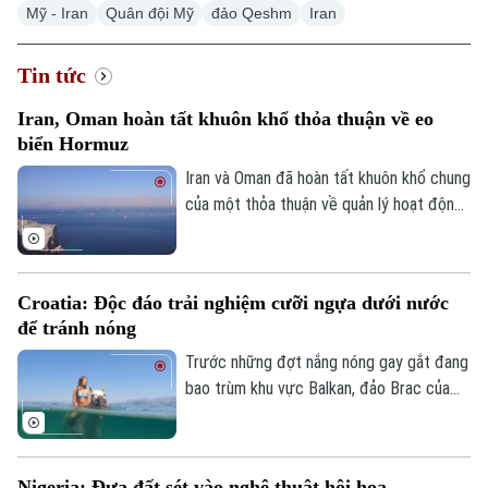
Mỹ - Iran
Quân đội Mỹ
đảo Qeshm
Iran
Tin tức
Iran, Oman hoàn tất khuôn khổ thỏa thuận về eo
biển Hormuz
Iran và Oman đã hoàn tất khuôn khổ chung
của một thỏa thuận về quản lý hoạt động
hàng hải qua eo biển Hormuz, mở ra triển
vọng khôi phục hoạt động vận tải thương
mại qua tuyến hàng hải chiến lược này.
Croatia: Độc đáo trải nghiệm cưỡi ngựa dưới nước
để tránh nóng
Trước những đợt nắng nóng gay gắt đang
bao trùm khu vực Balkan, đảo Brac của
Croatia đã mang đến một trải nghiệm
tránh nóng khá độc đáo. Thay vì cưỡi
ngựa dọc bãi biển, du khách tại đây có
Nigeria: Đưa đất sét vào nghệ thuật hội họa