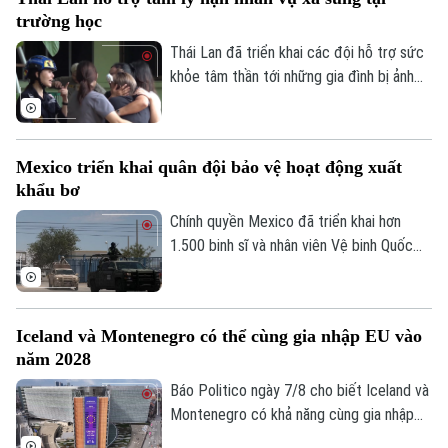
không gian trải nghiệm đa giác quan, kết
trường học
hợp giữa nghệ thuật, âm nhạc và các mô
hình khổng lồ, góp phần thúc đẩy du lịch
Thái Lan đã triển khai các đội hỗ trợ sức
văn hóa và kinh tế sáng tạo.
khỏe tâm thần tới những gia đình bị ảnh
hưởng sau vụ xả súng tại một trường học
ở tỉnh Nonthaburi, khiến nhiều người thiệt
mạng và bị thương.
Mexico triển khai quân đội bảo vệ hoạt động xuất
khẩu bơ
Chính quyền Mexico đã triển khai hơn
1.500 binh sĩ và nhân viên Vệ binh Quốc
gia tới bang Michoacan – khu vực sản
Liên hệ đường dây nóng (bấm để gọi)
xuất bơ trọng điểm ở miền Tây nước này,
Tòa soạn
Tòa soạn
nhằm ngăn chặn tình trạng tống tiền và
Iceland và Montenegro có thể cùng gia nhập EU vào
bạo lực của các băng nhóm tội phạm ảnh
0865.116.699 (hotline)
0865.116.699
năm 2028
hưởng tới hoạt động xuất khẩu quả bơ
sang Mỹ.
Báo Politico ngày 7/8 cho biết Iceland và
Montenegro có khả năng cùng gia nhập
Liên minh châu Âu (EU) vào năm 2028.