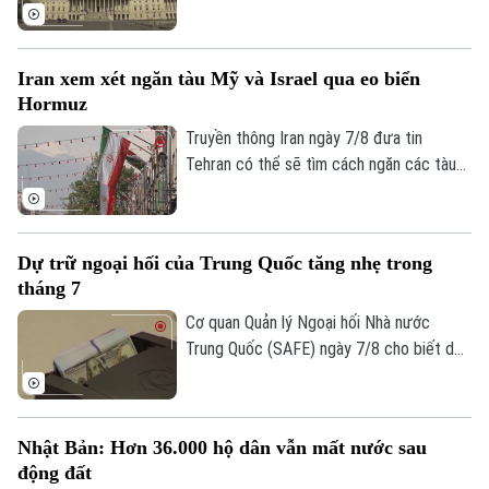
lệ 86 phiếu thuận và 11 phiếu chống trong
phiên họp cuối cùng trước kỳ nghỉ hè.
Iran xem xét ngăn tàu Mỹ và Israel qua eo biển
Hormuz
Truyền thông Iran ngày 7/8 đưa tin
Theo dõi Hà Nội On
Tehran có thể sẽ tìm cách ngăn các tàu
của Mỹ và Israel đi qua eo biển Hormuz
theo khuôn khổ thỏa thuận hợp tác với
Oman nhằm mở lại tuyến hàng hải chiến
Dự trữ ngoại hối của Trung Quốc tăng nhẹ trong
lược này cho hoạt động thương mại.
tháng 7
Cơ quan Quản lý Ngoại hối Nhà nước
Trung Quốc (SAFE) ngày 7/8 cho biết dự
trữ ngoại hối của nước này tăng nhẹ trong
tháng 7, nhờ đồng USD suy yếu và diễn
biến trái chiều của giá các loại tài sản
Nhật Bản: Hơn 36.000 hộ dân vẫn mất nước sau
trên thị trường toàn cầu.
động đất