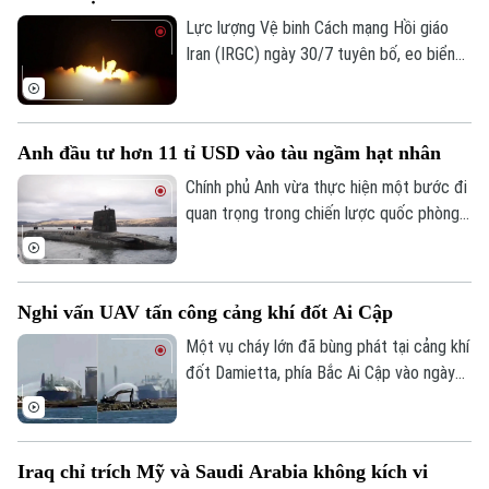
Lực lượng Vệ binh Cách mạng Hồi giáo
Iran (IRGC) ngày 30/7 tuyên bố, eo biển
Hormuz sẽ không được mở lại, chừng nào
Mỹ còn đe dọa và gây hấn với nước này.
Lời cảnh báo trên được Tehran đưa ra
Anh đầu tư hơn 11 tỉ USD vào tàu ngầm hạt nhân
trong bối cảnh hàng trăm tàu hàng cùng
hàng nghìn thủy thủ vẫn đang bị mắc kẹt
Chính phủ Anh vừa thực hiện một bước đi
bên trong vịnh Ba Tư vì xung đột leo
quan trọng trong chiến lược quốc phòng
thang.
khi công bố gói đầu tư trị giá hàng tỉ USD
Liên hệ đường dây nóng (bấm để gọi)
để hiện đại hóa lá chắn hạt nhân trên biển.
Tòa soạn
Tòa soạn
Nghi vấn UAV tấn công cảng khí đốt Ai Cập
0865.116.699 (hotline)
0865.116.699
Một vụ cháy lớn đã bùng phát tại cảng khí
đốt Damietta, phía Bắc Ai Cập vào ngày
29/7, khiến hai tàu chở khí bốc cháy.
Trong khi Bộ Dầu mỏ và Tài nguyên
Khoáng sản Ai Cập khẳng định, sự cố đã
Iraq chỉ trích Mỹ và Saudi Arabia không kích vi
được khống chế hoàn toàn và không ghi