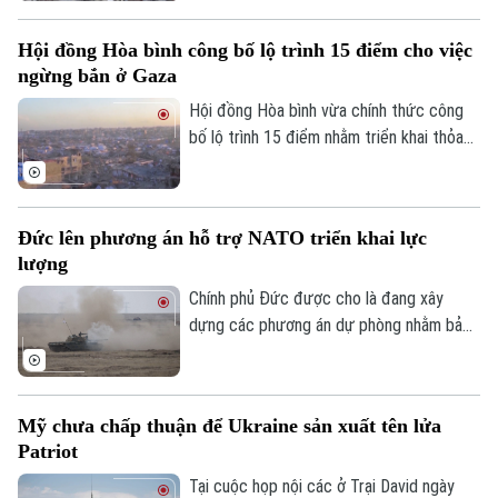
chấm dứt xung đột tại Dải Gaza và coi
đây là cột mốc quan trọng trong việc
Hội đồng Hòa bình công bố lộ trình 15 điểm cho việc
triển khai Kế hoạch hòa bình 20 điểm của
ngừng bắn ở Gaza
mình.
Hội đồng Hòa bình vừa chính thức công
Theo dõi Hà Nội On
bố lộ trình 15 điểm nhằm triển khai thỏa
thuận hòa bình toàn diện tại Dải Gaza. Đây
được xem là bước đột phá mang tính lịch
sử sau khi Tổng thống Mỹ Donald Trump
Đức lên phương án hỗ trợ NATO triển khai lực
thông báo rằng phong trào Hamas chấp
lượng
thuận kế hoạch giải giáp vũ khí.
Chính phủ Đức được cho là đang xây
dựng các phương án dự phòng nhằm bảo
đảm việc triển khai lực lượng của Tổ
chức Hiệp ước Bắc Đại Tây Dương
(NATO) qua lãnh thổ nước này. Động thái
Mỹ chưa chấp thuận để Ukraine sản xuất tên lửa
diễn ra trong bối cảnh Berlin lo ngại chính
Patriot
quyền một số bang ở nước này có thể
không hợp tác nếu liên minh tăng cường
Tại cuộc họp nội các ở Trại David ngày