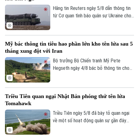
thực thi, gây lo ngại sâu sắc cho cộng
đồng quốc tế.
Hãng tin Reuters ngày 5/8 dẫn thông tin
từ Cơ quan tình báo quân sự Ukraine cho
biết một đơn vị tên lửa của Triều Tiên có
thể đã được triển khai tới miền tây nước
Nga, với khả năng được trang bị hàng
Mỹ bác thông tin tiêu hao phần lớn kho tên lửa sau 5
trăm tên lửa đạn đạo nhằm hỗ trợ các
tháng xung đột với Iran
hoạt động quân sự của Moscow tại
Ukraine. Nga và Triều Tiên hiện chưa đưa
Bộ trưởng Bộ Chiến tranh Mỹ Pete
ra bình luận về thông tin này.
Hegseth ngày 4/8 bác bỏ thông tin cho
rằng quân đội nước này đã tiêu hao phần
Chuyên mục
lớn kho tên lửa sau 5 tháng xung đột với
Iran, khẳng định Washington vẫn duy trì
Thời sự
Triều Tiên quan ngại Nhật Bản phóng thử tên lửa
đầy đủ năng lực quân sự.
Tomahawk
Hà Nội
Hà Nội
Triều Tiên ngày 5/8 đã bày tỏ quan ngại
về một số hoạt động quân sự gần đây
Chính trị
Nhịp sống Hà Nội
Thế giới
của Nhật Bản, trong đó có vụ phóng thử
tên lửa hành trình Tomahawk từ tàu khu
Xã hội