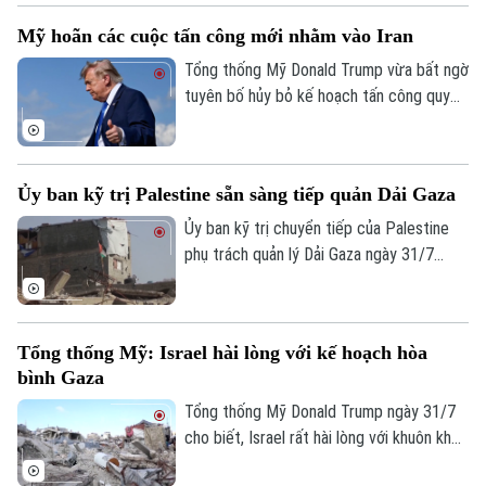
Động thái này diễn ra trong bối cảnh căng
Mỹ hoãn các cuộc tấn công mới nhằm vào Iran
thẳng khu vực vẫn duy trì ở mức cao sau
nhiều tháng giao tranh dữ dội.
Tổng thống Mỹ Donald Trump vừa bất ngờ
tuyên bố hủy bỏ kế hoạch tấn công quy
mô lớn “chưa từng thấy” nhằm vào Iran.
Theo ông chủ Nhà Trắng, quyết định này
được đưa ra sau khi Washington nhận
Ủy ban kỹ trị Palestine sẵn sàng tiếp quản Dải Gaza
được đề nghị từ Tehran và các quốc gia
Trung Đông sau khi các bên đạt được
Ủy ban kỹ trị chuyển tiếp của Palestine
những đồng thuận cơ bản cho một thỏa
phụ trách quản lý Dải Gaza ngày 31/7
thuận hòa bình mới.
tuyên bố sẵn sàng tiếp nhận quyền điều
hành vùng lãnh thổ này, sau khi xuất hiện
thông tin Hamas chấp thuận lộ trình mới
Tổng thống Mỹ: Israel hài lòng với kế hoạch hòa
trong giai đoạn tiếp theo của thỏa thuận
bình Gaza
ngừng bắn.
Tổng thống Mỹ Donald Trump ngày 31/7
cho biết, Israel rất hài lòng với khuôn khổ
hòa bình do Washington thúc đẩy nhằm