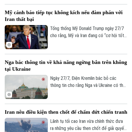
lãnh thổ Iraq. Vụ tấn công đã gây thương
Mỹ cảnh báo tiếp tục không kích nếu đàm phán với
vong lớn và vấp phải sự phản đối mạnh mẽ
Iran thất bại
từ giới chức Baghdad.
Tổng thống Mỹ Donald Trump ngày 27/7
cho rằng, Mỹ và Iran đang có “cơ hội tốt”
để đạt được một thỏa thuận. Tuy nhiên,
ông cũng cảnh báo Washington có thể nối
lại các hoạt động quân sự nếu đàm phán
Nga bác thông tin về khả năng ngừng bắn trên không
không đạt kết quả.
tại Ukraine
Ngày 27/7, Điện Kremlin bác bỏ các
thông tin cho rằng Nga và Ukraine có thể
đạt được một thỏa thuận ngừng bắn trên
không.
Iran nêu điều kiện then chốt để chấm dứt chiến tranh
Bản quyền thuộc về Cơ quan Báo và Phát thanh Truyền hình Hà Nội Giấy
Lãnh tụ tối cao Iran vừa chính thức đưa
phép số: Số 63/GP-TTDT, cấp ngày 10/05/2023
ra những yêu cầu then chốt để giải quyết
TRANG THÔNG TIN ĐIỆN TỬ