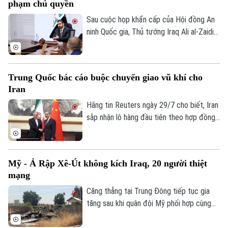
phạm chủ quyền
nhận thương vong, nhiều nguồn tin quốc
tế dấy lên nghi vấn vụ việc có thể xuất
Sau cuộc họp khẩn cấp của Hội đồng An
phát từ một cuộc tấn công bằng máy bay
ninh Quốc gia, Thủ tướng Iraq Ali al-Zaidi
không người lái (UAV).
ngày 29/7 đã chỉ đạo Bộ Ngoại giao nước
này tiến hành các biện pháp pháp lý cần
thiết liên quan đến các cuộc không kích
Trung Quốc bác cáo buộc chuyển giao vũ khí cho
của Mỹ và Saudi Arabia vào lãnh thổ Iraq.
Iran
Vụ việc đã gây ra thương vong lớn cho
hàng chục người và làm gia tăng căng
Hãng tin Reuters ngày 29/7 cho biết, Iran
thẳng ngoại giao trong khu vực.
sắp nhận lô hàng đầu tiên theo hợp đồng
mua khoảng 400 hệ thống tên lửa phòng
không vác vai do Trung Quốc sản xuất,
nhằm tăng cường năng lực phòng không
Mỹ - Ả Rập Xê-Út không kích Iraq, 20 người thiệt
sau nhiều tháng giao tranh với Mỹ và
mạng
Israel. Dù vậy, phía Bắc Kinh đến nay vẫn
phủ nhận thông tin về thương vụ này.
Căng thẳng tại Trung Đông tiếp tục gia
tăng sau khi quân đội Mỹ phối hợp cùng
lực lượng Ả Rập Xê-Út bất ngờ tiến hành
loạt không kích vào nhiều mục tiêu trên