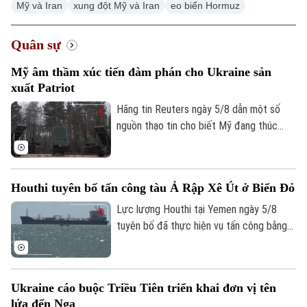
Mỹ và Iran
xung đột Mỹ và Iran
eo biển Hormuz
Quân sự
Mỹ âm thầm xúc tiến đàm phán cho Ukraine sản
xuất Patriot
Hãng tin Reuters ngày 5/8 dẫn một số
nguồn thạo tin cho biết Mỹ đang thúc
đẩy đàm phán về khả năng cho phép
Ukraine sản xuất tên lửa đánh chặn
Patriot, trong bối cảnh Kiev đang thiếu
Houthi tuyên bố tấn công tàu Ả Rập Xê Út ở Biển Đỏ
hụt loại vũ khí quan trọng này để đối phó
các cuộc tập kích của Nga.
Lực lượng Houthi tại Yemen ngày 5/8
tuyên bố đã thực hiện vụ tấn công bằng
tên lửa đạn đạo nhằm vào tàu chở dầu
của Ả Rập Xê Út trên Biển Đỏ. Đây là
bước leo thang mới nhất trong chiến dịch
Ukraine cáo buộc Triều Tiên triển khai đơn vị tên
phong tỏa hàng hải mà nhóm này đang
lửa đến Nga