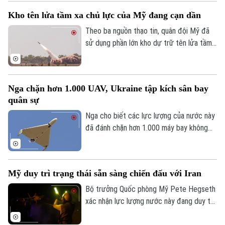
Người Hà Nội
trục Aegis Chokai.
Tin tức
Kinh tế
Kho tên lửa tầm xa chủ lực của Mỹ đang cạn dần
An ninh trật tự
Khoảnh khắc Hà Nội
Quân sự
Theo ba nguồn thạo tin, quân đội Mỹ đã
Tin tức
Nhà đất
Công nghệ
sử dụng phần lớn kho dự trữ tên lửa tầm
Ẩm thực
Hồ sơ
xa có độ chính xác cao trong suốt 5
Cafe sáng
Tin tức
Tàu và Xe
tháng xung đột với Iran, làm dấy lên lo
Người Việt 4 phương
ngại về khả năng sẵn sàng chiến đấu của
Tài chính Ngân hàng
Đầu tư
Nga chặn hơn 1.000 UAV, Ukraine tập kích sân bay
lực lượng này trước các cuộc xung đột
Ô tô
Giáo dục
quân sự
trong tương lai.
Doanh nghiệp
Căn hộ
Tàu
Nga cho biết các lực lượng của nước này
Tin tức
Văn hóa
đã đánh chặn hơn 1.000 máy bay không
Đất đai
Xe máy
người lái từ phía Ukraine ngày 2/8, trong
Tuyển sinh
Tin tức
Sức khỏe
khi Ukraine tuyên bố đã tấn công một sân
Kinh nghiệm
Thị trường
bay quân sự của Nga.
Hướng nghiệp
Làng nghề
Mỹ duy trì trạng thái sẵn sàng chiến đấu với Iran
Y tế
Thể thao
Đánh giá
Bộ trưởng Quốc phòng Mỹ Pete Hegseth
Di tích
xác nhận lực lượng nước này đang duy trì
Dinh dưỡng
Bóng đá
Giải trí
mức độ sẵn sàng chưa từng thấy kể từ
Tư vấn sức khỏe