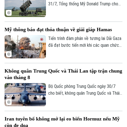
hiện diện quân sự ở sườn Đông.
31/7, Tổng thống Mỹ Donald Trump cho
biết Washington chưa đồng ý cấp phép
để Ukraine sản xuất tên lửa Patriot.
Mỹ thông báo đạt thỏa thuận về giải giáp Hamas
Tiến trình đàm phán về tương lai Dải Gaza
đã đạt bước tiến mới khi các quan chức
cấp cao của Hamas ngày 31/7 xác nhận
phong trào này đã đạt được thỏa thuận
với Israel, sau khi Tổng thống Mỹ Donald
Không quân Trung Quốc và Thái Lan tập trận chung
Trump tuyên bố các bên thống nhất về lộ
vào tháng 8
trình "giải giáp hoàn toàn" Hamas.
Bộ Quốc phòng Trung Quốc ngày 30/7
cho biết, không quân Trung Quốc và Thái
Lan sẽ tiến hành cuộc tập trận chung
mang tên "Falcon Strike-2026" tại Thái
Lan vào tháng 8 tới, nhằm tăng cường hợp
Iran tuyên bố không mở lại eo biển Hormuz nếu Mỹ
tác quốc phòng giữa hai nước.
còn đe dọa