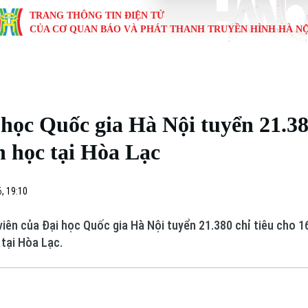
TRANG THÔNG TIN ĐIỆN TỬ
CỦA CƠ QUAN BÁO VÀ PHÁT THANH TRUYỀN HÌNH HÀ NỘ
KINH TẾ
NHÀ ĐẤT
TÀU VÀ XE
GIÁO DỤC
VĂN HÓA
SỨC KHỎ
i
Tin tức
Tin tức
Ô tô
Tin tức
Tin tức
Y tế
học Quốc gia Hà Nội tuyển 21.380
ự
Cafe sáng
Đầu tư
Tàu
Tuyển sinh
Làng nghề
Dinh dư
n học tại Hòa Lạc
Nội
Tài chính Ngân hàng
Căn hộ
Xe máy
Hướng nghiệp
Di tích
Tư vấn 
, 19:10
iệt 4 phương
Doanh nghiệp
Đất đai
Thị trường
iên của Đại học Quốc gia Hà Nội tuyển 21.380 chỉ tiêu cho 1
Kinh nghiệm
Đánh giá
 tại Hòa Lạc.