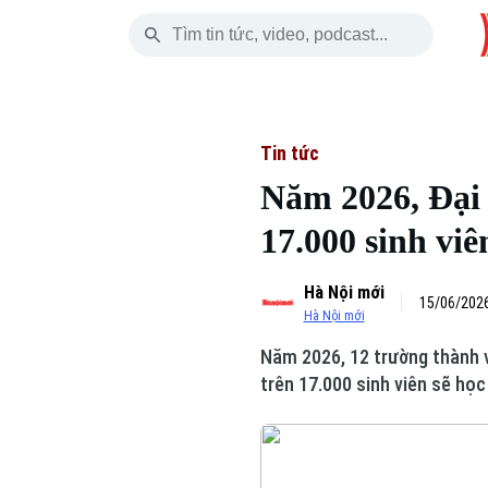
Thứ Năm
THỜI SỰ
HÀ NỘI
THẾ GIỚI
06 Tháng 08, 2026
Hà Nội
Nhịp sống Hà Nộ
Tin tức
Tin tức
Năm 2026, Đại 
Chính trị
Người Hà Nội
Quân s
17.000 sinh viê
Xã hội
Khoảnh khắc Hà 
Hồ sơ
Hà Nội mới
An ninh trật tự
Ẩm thực
15/06/2026
Người V
Hà Nội mới
Năm 2026, 12 trường thành v
Công nghệ
trên 17.000 sinh viên sẽ học