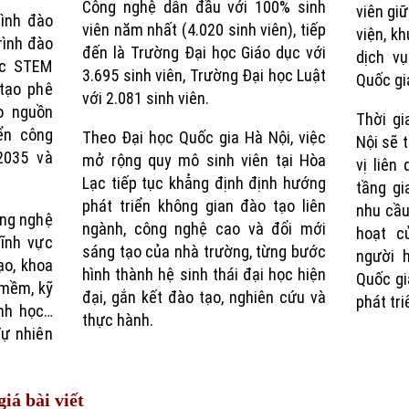
Công nghệ dẫn đầu với 100% sinh
viên giữ
ình đào
viên năm nhất (4.020 sinh viên), tiếp
viện, k
rình đào
đến là Trường Đại học Giáo dục với
dịch v
ực STEM
3.695 sinh viên, Trường Đại học Luật
Quốc gi
tạo phê
với 2.081 sinh viên.
o nguồn
Thời gi
ển công
Theo Đại học Quốc gia Hà Nội, việc
Nội sẽ 
2035 và
mở rộng quy mô sinh viên tại Hòa
vị liên
Lạc tiếp tục khẳng định định hướng
tầng g
phát triển không gian đào tạo liên
nhu cầu
ông nghệ
ngành, công nghệ cao và đổi mới
hoạt c
lĩnh vực
sáng tạo của nhà trường, từng bước
người 
ạo, khoa
hình thành hệ sinh thái đại học hiện
Quốc gi
 mềm, kỹ
đại, gắn kết đào tạo, nghiên cứu và
phát tri
inh học…
thực hành.
ự nhiên
iá bài viết