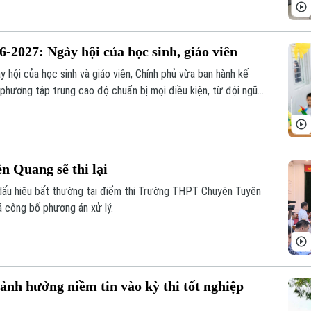
-2027: Ngày hội của học sinh, giáo viên
y hội của học sinh và giáo viên, Chính phủ vừa ban hành kế
 phương tập trung cao độ chuẩn bị mọi điều kiện, từ đội ngũ
h giáo khoa, bảo đảm không học sinh nào bị bỏ lại phía sau.
n Quang sẽ thi lại
 dấu hiệu bất thường tại điểm thi Trường THPT Chuyên Tuyên
 công bố phương án xử lý.
nh hưởng niềm tin vào kỳ thi tốt nghiệp