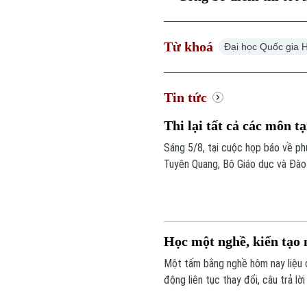
Từ khoá
Đại học Quốc gia 
Tin tức
Thi lại tất cả các môn 
Sáng 5/8, tại cuộc họp báo về p
Tuyên Quang, Bộ Giáo dục và Đào 
thí sinh tại điểm thi này. Thời gia
Học một nghề, kiến tạo 
Một tấm bằng nghề hôm nay liệu c
động liên tục thay đổi, câu trả l
biết làm nghề, mà còn là người có