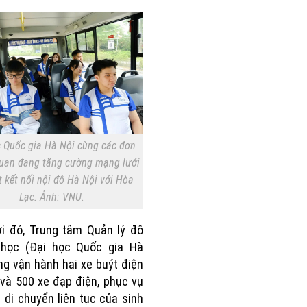
c Quốc gia Hà Nội cùng các đơn
 quan đang tăng cường mạng lưới
t kết nối nội đô Hà Nội với Hòa
Lạc. Ảnh: VNU.
i đó, Trung tâm Quản lý đô
i học (Đại học Quốc gia Hà
ng vận hành hai xe buýt điện
 và 500 xe đạp điện, phục vụ
 di chuyển liên tục của sinh