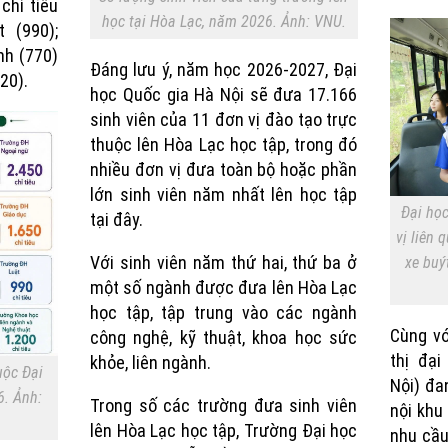
chỉ tiêu
học tại Hòa Lạc, năm 2026. Ảnh: VNU.
 (990);
nh (770)
Đáng lưu ý, năm học 2026-2027, Đại
20).
học Quốc gia Hà Nội sẽ đưa 17.166
sinh viên của 11 đơn vị đào tạo trực
thuộc lên Hòa Lạc học tập, trong đó
nhiều đơn vị đưa toàn bộ hoặc phần
lớn sinh viên năm nhất lên học tập
Đại họ
tại đây.
vị liên
Với sinh viên năm thứ hai, thứ ba ở
xe buý
một số ngành được đưa lên Hòa Lạc
học tập, tập trung vào các ngành
Cùng vớ
công nghệ, kỹ thuật, khoa học sức
thị đạ
khỏe, liên ngành.
uộc Đại
Nội) đa
6. Ảnh:
Trong số các trường đưa sinh viên
nội khu
lên Hòa Lạc học tập, Trường Đại học
nhu cầu