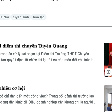
Hà Nội
tuyển sinh
hòa lạc
tại điểm thi chuyên Tuyên Quang
hương án xử lý sai phạm tại Điểm thi Trường THPT Chuyên
tạo quyết định tổ chức thi lại tất cả các môn đối với toàn bộ
n thi lại dự kiến vào ngày 14 và 15/8.
nhiều cơ hội
ó chỉ dẫn đến một công việc? Trong bối cảnh thị trường lao
ời đang dần khác đi. Điều doanh nghiệp cần không chỉ là người
 năng lực thích ứng, học hỏi và sẵn sàng đảm nhận những vai