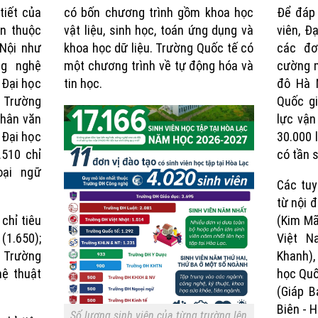
tiết của
có bốn chương trình gồm khoa học
Để đáp 
ên thuộc
vật liệu, sinh học, toán ứng dụng và
viên, Đ
Nội như
khoa học dữ liệu. Trường Quốc tế có
các đơ
ng nghệ
một chương trình về tự động hóa và
cường m
 Đại học
tin học.
đô Hà 
; Trường
Quốc gi
Nhân văn
lực vận
 Đại học
30.000 
.510 chỉ
có tần 
oại ngữ
Các tuy
từ nội đ
chỉ tiêu
(Kim Mã
(1.650);
Việt N
 Trường
Khanh),
hệ thuật
học Quố
(Giáp B
Biên - H
Số lượng sinh viên của từng trường lên