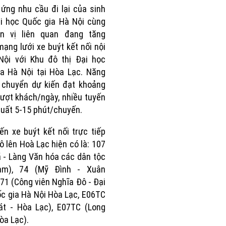
ứng nhu cầu đi lại của sinh
ại học Quốc gia Hà Nội cùng
n vị liên quan đang tăng
ạng lưới xe buýt kết nối nội
Nội với Khu đô thị Đại học
a Hà Nội tại Hòa Lạc. Năng
 chuyển dự kiến đạt khoảng
lượt khách/ngày, nhiều tuyến
suất 5-15 phút/chuyến.
ến xe buýt kết nối trực tiếp
ô lên Hoà Lạc hiện có là: 107
 - Làng Văn hóa các dân tộc
am), 74 (Mỹ Đình - Xuân
 71 (Công viên Nghĩa Đô - Đại
c gia Hà Nội Hòa Lạc, E06TC
át - Hòa Lạc), E07TC (Long
òa Lạc).