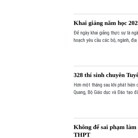
trò mới.
Khai giảng năm học 2026
Để ngày khai giảng thực sự là ngà
hoạch yêu cầu các bộ, ngành, địa
giáo viên, cơ sở vật chất đến sác
328 thí sinh chuyên Tuyê
Hơn một tháng sau khi phát hiện
Quang, Bộ Giáo dục và Đào tạo đã
Không để sai phạm làm ả
THPT