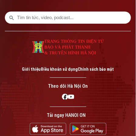
phát hiện sớm nhiều bệnh lý, điều trị kịp
thời và bảo vệ sức khỏe lâu dài.
TRANG THÔNG TIN ĐIỆN TỬ
BÁO VÀ PHÁT THANH
& TRUYỀN HÌNH HÀ NỘI
Giới thiệu
Điều khoản sử dụng
Chính sách bảo mật
Theo dõi Hà Nội On
Tải ngay HANOI ON