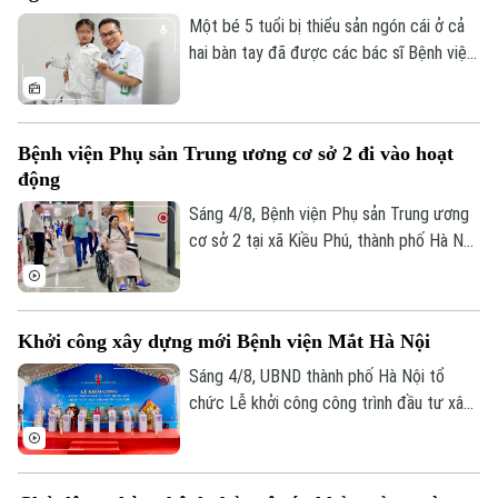
trình vượt 1.000 km xuyên đêm.
Một bé 5 tuổi bị thiểu sản ngón cái ở cả
hai bàn tay đã được các bác sĩ Bệnh viện
Hữu nghị Việt Đức thực hiện phẫu thuật
"cái hóa" - chuyển ngón trỏ thành ngón cái
mới. Sau ca mổ đầu tiên, trẻ đã có thể
Bệnh viện Phụ sản Trung ương cơ sở 2 đi vào hoạt
cầm bút, dùng đũa và tự chăm sóc bản
động
thân, mở ra hy vọng phục hồi chức năng
cho những trường hợp dị tật ngón cái
Sáng 4/8, Bệnh viện Phụ sản Trung ương
bẩm sinh nặng.
cơ sở 2 tại xã Kiều Phú, thành phố Hà Nội
chính thức đi vào hoạt động. Ngay từ
sáng sớm, rất đông người dân đã đến
đăng ký khám và sử dụng các dịch vụ y
Khởi công xây dựng mới Bệnh viện Mắt Hà Nội
tế.
Sáng 4/8, UBND thành phố Hà Nội tổ
chức Lễ khởi công công trình đầu tư xây
dựng mới Bệnh viện Mắt Hà Nội tại
phường Phú Lương. Phó Chủ tịch UBND
thành phố Vũ Thu Hà tham dự và phát