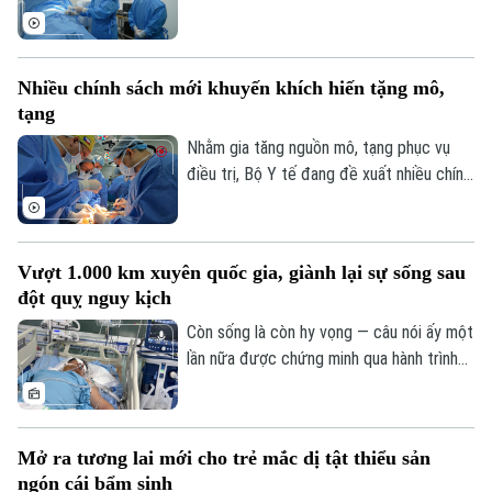
vượt 100% công suất giường bệnh, nhiều
chuyên khoa có thời điểm tiến sát 150%.
Không chỉ đáp ứng nhu cầu khám chữa
Nhiều chính sách mới khuyến khích hiến tặng mô,
bệnh ngày càng lớn, sự hiện diện của bệnh
tạng
viện còn giúp nhiều ca nhồi máu cơ tim,
đột quỵ não... được cấp cứu, can thiệp
Nhằm gia tăng nguồn mô, tạng phục vụ
trong “giờ vàng”, mở thêm cơ hội sống và
điều trị, Bộ Y tế đang đề xuất nhiều chính
giảm nguy cơ để lại di chứng cho người
sách mới mang tính đột phá trong dự
bệnh.
thảo Luật sửa đổi, bổ sung một số điều
của Luật Hiến, lấy, ghép mô, bộ phận cơ
Vượt 1.000 km xuyên quốc gia, giành lại sự sống sau
thể người và hiến, lấy xác.
đột quỵ nguy kịch
Còn sống là còn hy vọng — câu nói ấy một
lần nữa được chứng minh qua hành trình
giành giật sự sống đầy kỳ diệu của một
nam giáo viên Việt Nam tại Lào. Bằng sự
kiên cường của người vợ và sự tận tụy
Mở ra tương lai mới cho trẻ mắc dị tật thiểu sản
của các bác sĩ Bệnh viện Bạch Mai, một
ngón cái bẩm sinh
phép màu đã thực sự xảy ra sau hành