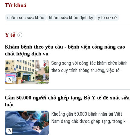
Từ khoá
chăm sóc sức khỏe
khám sức khỏe định kỳ
y tế cơ sở
Y tế
Khám bệnh theo yêu cầu - bệnh viện công nâng cao
chất lượng dịch vụ
Song song với công tác khám chữa bệnh
theo quy trình thông thường, việc tổ
chức khám bệnh ngoài giờ, khám bệnh
theo yêu cầu đã tạo thêm lựa chọn, tăng
cơ hội để người dân có thể tiếp cận dịch
Gần 50.000 người chờ ghép tạng, Bộ Y tế đề xuất sửa
vụ khám bệnh tại bệnh viện công với thời
luật
gian chủ động hơn và hiệu quả tối ưu hơn.
Khoảng gần 50.000 bệnh nhân tại Việt
Nam đang chờ được ghép tạng, trong khi
nguồn tạng hiến vẫn chưa đáp ứng nhu