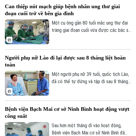
của ngành y tế, việc chủ động phòng bệnh
Can thiệp nút mạch giúp bệnh nhân ung thư giai
ngay từ mỗi gia đình, mỗi khu dân cư
đoạn cuối trở về bên gia đình
được xem là giải pháp quan trọng để ngăn
chặn dịch lây lan.
Một cụ ông gần 80 tuổi mắc ung thư đại
tràng giai đoạn cuối vừa được các bác sĩ
Bệnh viện Thanh Nhàn can thiệp nút mạch
cầm máu thành công, giúp kiểm soát biến
chứng nguy kịch và trở về nhà trong
Người phụ nữ Lào đi lại được sau 8 tháng liệt hoàn
những ngày cuối đời.
toàn
Một người phụ nữ 39 tuổi, quốc tịch Lào,
đã có thể tự đứng và tập đi sau 8 tháng
Liên hệ đường dây nóng (bấm để gọi)
liệt hoàn toàn hai chân nhờ ca vi phẫu giải
ép tủy cổ thành công tại Bệnh viện Bạch
Tòa soạn
Tòa soạn
Mai.
0865.116.699 (hotline)
0865.116.699
Bệnh viện Bạch Mai cơ sở Ninh Bình hoạt động vượt
công suất
Sau hơn một tháng đi vào hoạt động,
Bệnh viện Bạch Mai cơ sở Ninh Bình đã