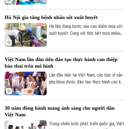
hiện đại và cũng là thông điệp được các
chuyên gia trong nước và quốc tế nhấn
Hà Nội gia tăng bệnh nhân sốt xuất huyết
mạnh tại Hội thảo quốc tế "Y học bào
thai: Từ chẩn đoán trước sinh đến điều trị
Hà Nội đang bước vào cao điểm mùa sốt
can thiệp bào thai đa chuyên ngành", diễn
xuất huyết. Cùng với thời tiết mưa nhiều,
ra chiều 7/8 tại Hà Nội.
việc học sinh, sinh viên trở lại Thủ đô
chuẩn bị năm học mới khiến nguy cơ dịch
bệnh gia tăng nếu mỗi gia đình và cộng
Việt Nam lần đầu tiên đào tạo thực hành can thiệp
đồng không chủ động thực hiện các biện
bào thai trên mô hình
pháp phòng, chống.
Lần đầu tiên tại Việt Nam, các bác sĩ sản
phụ khoa được đào tạo thực hành các kỹ
thuật can thiệp bào thai trên hệ thống mô
hình mô phỏng hiện đại dưới sự hướng dẫn
trực tiếp của các chuyên gia hàng đầu
30 năm đồng hành mang ánh sáng cho người dân
thế giới. Hoạt động diễn ra trong khuôn
Việt Nam
khổ Hội thảo Quốc tế về Y học bào thai
2026.
Trong chiến lược phát triển quốc gia, Việt