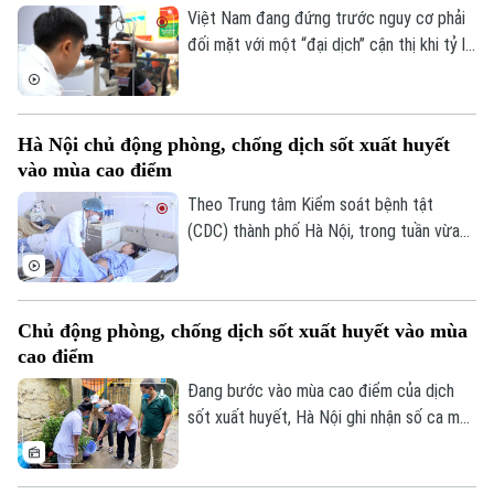
cực mạnh, những hệ lụy với sức khỏe và
Việt Nam đang đứng trước nguy cơ phải
thách thức mới đối với công tác quản lý.
đối mặt với một “đại dịch” cận thị khi tỷ lệ
trẻ em và thanh thiếu niên mắc tật khúc
xạ ngày càng gia tăng. Đây là cảnh báo
được các chuyên gia đưa ra tại hội thảo
Hà Nội chủ động phòng, chống dịch sốt xuất huyết
“Giải pháp nâng cao thị lực trong thời đại
vào mùa cao điểm
số” được báo Nhân dân tổ chức.
Theo Trung tâm Kiểm soát bệnh tật
(CDC) thành phố Hà Nội, trong tuần vừa
qua, số ca mắc sốt xuất huyết trên địa
bàn tăng nhanh do thời tiết mưa nhiều, độ
ẩm cao tạo điều kiện thuận lợi cho muỗi
Chủ động phòng, chống dịch sốt xuất huyết vào mùa
truyền bệnh phát triển.
cao điểm
Đang bước vào mùa cao điểm của dịch
sốt xuất huyết, Hà Nội ghi nhận số ca mắc
có xu hướng gia tăng qua từng tuần.
Trước diễn biến này, cùng với sự vào cuộc