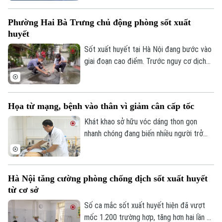
cầu. Đây là lý do Bộ Y tế đang đề xuất
sửa đổi Luật Hiến, lấy, ghép mô, bộ phận
Phường Hai Bà Trưng chủ động phòng sốt xuất
cơ thể người và hiến, lấy xác, sau gần 20
huyết
năm thực hiện.
Sốt xuất huyết tại Hà Nội đang bước vào
giai đoạn cao điểm. Trước nguy cơ dịch
gia tăng, nhiều địa phương đang chủ động
triển khai các biện pháp phòng, chống
ngay từ cơ sở, trong đó có phường Hai
Họa từ mạng, bệnh vào thân vì giảm cân cấp tốc
Bà Trưng.
Khát khao sở hữu vóc dáng thon gọn
nhanh chóng đang biến nhiều người trở
Chuyên mục
thành nạn nhân của những phương pháp
ép cân vô căn cứ trên mạng xã hội. Khi
Thời sự
niềm tin đặt nhầm chỗ vào các mẹo
Hà Nội tăng cường phòng chống dịch sốt xuất huyết
truyền miệng và sản phẩm thần thần thánh
Hà Nội
Hà Nội
từ cơ sở
hóa, cái giá phải trả không chỉ là tiền bạc
mà là chính sức khỏe và tính mạng.
Số ca mắc sốt xuất huyết hiện đã vượt
Chính trị
Nhịp sống Hà Nội
Thế giới
mốc 1.200 trường hợp, tăng hơn hai lần so