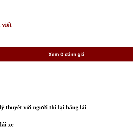
Time
 viết
Xem 0 đánh giá
ý thuyết với người thi lại bằng lái
lái xe