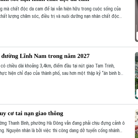
ứng mà chất độc da cam để lại vẫn hiện hữu trong cuộc sống của
 chất lượng chăm sóc, điều trị và nuôi dưỡng nạn nhân chất độc
n sinh xã hội, mà còn là sự tri ân, trách nhiệm đối với những
iến tranh.
g đường Lĩnh Nam trong năm 2027
ó chiều dài khoảng 3,4km, điểm đầu tại nút giao Tam Trinh,
hực hiện chỉ đạo của thành phố, sau hơn một thập kỷ “án binh bất
hanh tiến độ, phấn đấu hoàn thành, đưa tuyến đường vào khai
y cơ tai nạn giao thông
ờng Thanh Bình, phường Hà Đông vẫn đang phải chịu đựng cảnh ô
ng. Nguyên nhân là bởi việc thi công dang dở tuyến cống nhánh
ệ thống xử lý nước thải Yên Xá. Nhiều hạng mục chưa đảm bảo an