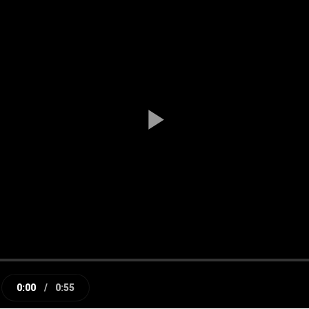
Play
Video
0:00
/
0:55
e
Current
Duration