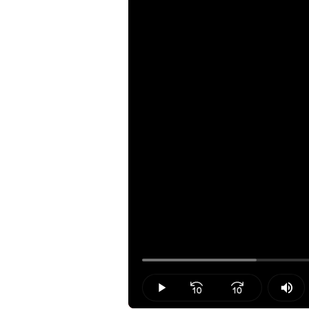
Loaded
:
17.79%
Play
Mut