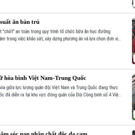
suất ăn bán trú
 "chốt" an toàn trong quy trình tổ chức bữa ăn học đường.
tâm trong việc khảo sát, xây dựng phương án và lựa chọn đơn vị
hai, minh bạch và kiểm soát chặt chẽ chất lượng bữa ăn học
giữ hòa bình Việt Nam-Trung Quốc
n hóa giữa lực lượng quân đội Việt Nam và Trung Quốc đang thực
uốc đã diễn ra tại khu vực đóng quân của Đội Công binh số 4 Việt
quốc UNISFA khu vực Abyei.
hăm sóc nạn nhân chất độc da cam