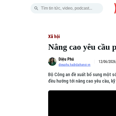
Thứ Năm
THỜI SỰ
HÀ NỘI
THẾ GIỚI
06 Tháng 08, 2026
Hà Nội
Nhịp sống Hà Nộ
Tin tức
Xã hội
Nâng cao yêu cầu 
Chính trị
Người Hà Nội
Quân s
Diệu Phú
Xã hội
Khoảnh khắc Hà 
Hồ sơ
12/06/2026
dieuphu.ha@daihanoi.vn
An ninh trật tự
Ẩm thực
Người V
Bộ Công an đề xuất bổ sung một số 
đều hướng tới nâng cao yêu cầu, k
Công nghệ
Skip Ad