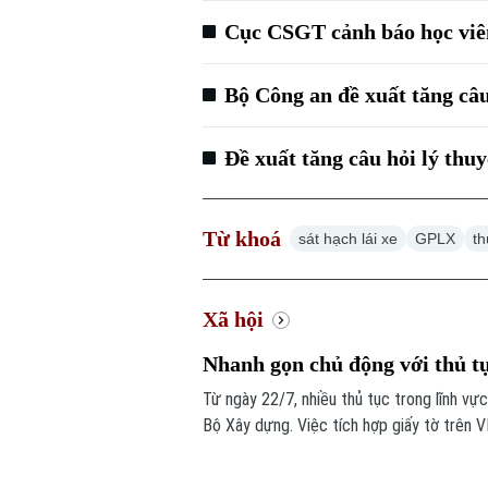
Cục CSGT cảnh báo học viên 
Bộ Công an đề xuất tăng câu 
Đề xuất tăng câu hỏi lý thuy
Từ khoá
sát hạch lái xe
GPLX
t
Xã hội
Nhanh gọn chủ động với thủ t
Từ ngày 22/7, nhiều thủ tục trong lĩnh 
Bộ Xây dựng. Việc tích hợp giấy tờ trên V
hồ sơ giấy mà còn rút ngắn thời gian làm t