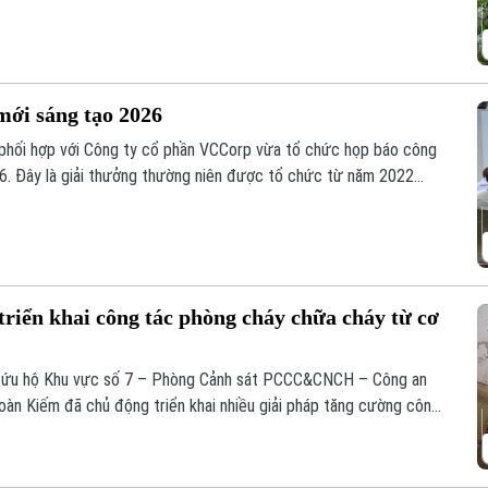
mới sáng tạo 2026
 phối hợp với Công ty cổ phần VCCorp vừa tổ chức họp báo công
6. Đây là giải thưởng thường niên được tổ chức từ năm 2022
giá trị đổi mới sáng tạo áp dụng trong đời sống thực phục vụ
iển khai công tác phòng cháy chữa cháy từ cơ
n cứu hộ Khu vực số 7 – Phòng Cảnh sát PCCC&CNCH – Công an
àn Kiếm đã chủ động triển khai nhiều giải pháp tăng cường công
ứu hộ (PCCC&CNCH) tại cơ sở.