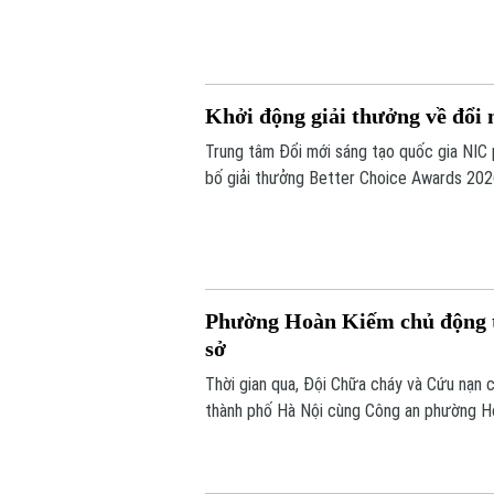
toàn.
Khởi động giải thưởng về đổi 
Trung tâm Đổi mới sáng tạo quốc gia NIC
bố giải thưởng Better Choice Awards 202
nhằm tôn vinh, khuyến khích, cổ vũ những 
người tiêu dùng.
Phường Hoàn Kiếm chủ động tr
sở
Thời gian qua, Đội Chữa cháy và Cứu nạ
thành phố Hà Nội cùng Công an phường Ho
tác phòng cháy, chữa cháy và cứu nạn, c