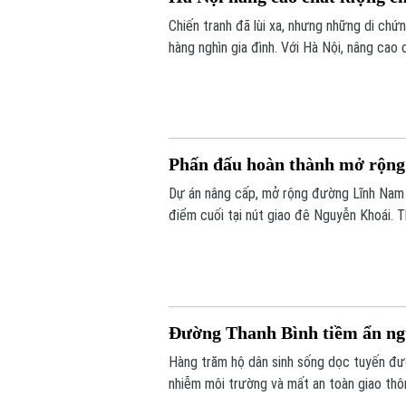
Chiến tranh đã lùi xa, nhưng những di ch
hàng nghìn gia đình. Với Hà Nội, nâng cao
da cam không chỉ là thực hiện chính sách a
người vẫn đang mang trên mình nỗi đau ch
Phấn đấu hoàn thành mở rộn
Dự án nâng cấp, mở rộng đường Lĩnh Nam c
điểm cuối tại nút giao đê Nguyễn Khoái. T
động”, chủ đầu tư và nhà thầu đang đẩy n
thác trong năm 2027.
Đường Thanh Bình tiềm ẩn ngu
Hàng trăm hộ dân sinh sống dọc tuyến đư
nhiễm môi trường và mất an toàn giao thô
thuộc gói thầu số 4 của dự án xây dựng h