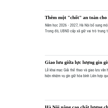
Thêm một "chốt" an toàn cho 
Năm học 2026 - 2027, Hà Nội bổ sung một
Trong đó, UBND cấp xã giữ vai trò trung 
cung cấp suất ăn, nhằm tăng cường công k
đường.
Giao lưu giữa lực lượng gìn 
Lễ khai mạc Giải thể thao và giao lưu vă
hiện nhiệm vụ gìn giữ hòa bình Liên hợp q
Nam ở Phái bộ An ninh lâm thời Liên hợp 
Hà Nội nâng cao chất lượng c