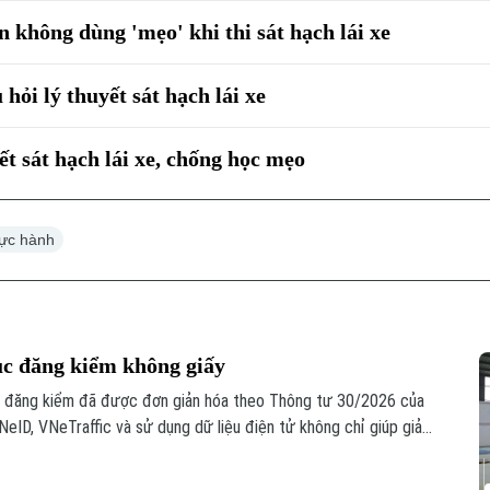
không dùng 'mẹo' khi thi sát hạch lái xe
hỏi lý thuyết sát hạch lái xe
ết sát hạch lái xe, chống học mẹo
hực hành
ục đăng kiểm không giấy
vực đăng kiểm đã được đơn giản hóa theo Thông tư 30/2026 của
NeID, VNeTraffic và sử dụng dữ liệu điện tử không chỉ giúp giảm
hủ tục, mang lại nhiều thuận lợi cho người dân và doanh nghiệp.