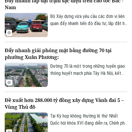
Đẩy nhanh lắp đặt trạm sạc điện trên cao tốc Bắc -
thông tin chi tiết về tình hình và công tác
Nam
phân luồng đảm bảo an toàn giao thông
tại đây.
Bộ Xây dựng vừa yêu cầu các đơn vị liên
quan đẩy nhanh tiến độ đầu tư, lắp đặt hệ
thống trạm sạc xe điện tại các trạm dừng
nghỉ trên tuyến cao tốc Bắc - Nam phía
Đông, đáp ứng nhu cầu sử dụng phương
Đẩy nhanh giải phóng mặt bằng đường 70 tại
tiện điện đang ngày càng gia tăng.
phường Xuân Phương:
Đường 70 là một trong những tuyến giao
thông huyết mạch phía Tây Hà Nội, kết
nối nhiều khu đô thị, khu công nghiệp và
các tuyến vành đai. Tuy nhiên, nhiều năm
qua, tình trạng quá tải, ùn tắc kéo dài đã
Theo dõi Hà Nội On
Đề xuất hơn 288.000 tỷ đồng xây dựng Vành đai 5 –
ảnh hưởng lớn đến việc đi lại và phát triển
Vùng Thủ đô
kinh tế-xã hội của khu vực. Để sớm triển
khai dự án mở rộng tuyến đường, công
Tại Kỳ họp không thường lệ thứ Nhất
tác GPMB đang được phường Xuân
Quốc hội khóa XVI đang diễn ra, Chính phủ
Phương tập trung đẩy nhanh tiến độ.
đã trình Quốc hội xem xét chủ trương đầu