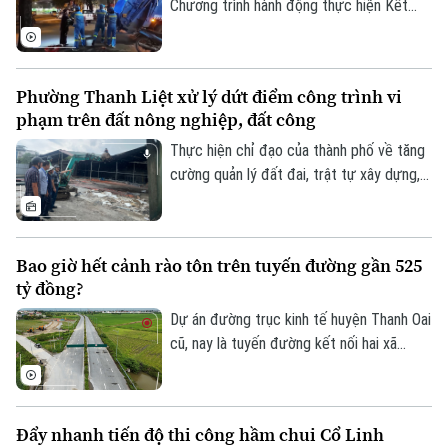
nghiên cứu vào giải quyết những bài toán
Chương trình hành động thực hiện Kết
của doanh nghiệp và xã hội.
luận số 75 của Ban Chấp hành Trung ương
Đảng khóa XIV về bảo vệ môi trường và
ứng phó với biến đổi khí hậu.
Phường Thanh Liệt xử lý dứt điểm công trình vi
Liên hệ đường dây nóng (bấm để gọi)
phạm trên đất nông nghiệp, đất công
Tòa soạn
Tòa soạn
Thực hiện chỉ đạo của thành phố về tăng
0865.116.699 (hotline)
0865.116.699
cường quản lý đất đai, trật tự xây dựng,
phường Thanh Liệt đang tập trung triển
khai đồng bộ các giải pháp nhằm xử lý
dứt điểm các công trình vi phạm trên đất
Bao giờ hết cảnh rào tôn trên tuyến đường gần 525
nông nghiệp, đất công do Nhà nước quản
tỷ đồng?
lý.
Dự án đường trục kinh tế huyện Thanh Oai
cũ, nay là tuyến đường kết nối hai xã
Thanh Oai và Tam Hưng là dự án chậm
tiến độ kéo dài với hai lần UBND thành
phố phải gia hạn thời gian hoàn thành. Với
Đẩy nhanh tiến độ thi công hầm chui Cổ Linh
mốc thời điểm phải đưa vào khai thác