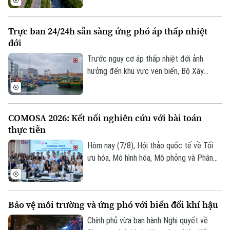
tư Dự án đường Vành đai 5 - Vùng Thủ đô
Hà Nội với tổng mức đầu tư sơ bộ hơn
Trực ban 24/24h sẵn sàng ứng phó áp thấp nhiệt
288.000 tỷ đồng. Đây là công trình giao
đới
thông trọng điểm, được kỳ vọng tạo
động lực phát triển kinh tế - xã hội và
Trước nguy cơ áp thấp nhiệt đới ảnh
tăng cường kết nối liên vùng.
hưởng đến khu vực ven biển, Bộ Xây
dựng vừa gửi công điện yêu cầu các địa
phương, đơn vị khẩn trương rà soát hạ
tầng, bảo đảm an toàn giao thông, công
COMOSA 2026: Kết nối nghiên cứu với bài toán
trình xây dựng và duy trì trực ban 24/24h
thực tiễn
để sẵn sàng ứng phó.
Hôm nay (7/8), Hội thảo quốc tế về Tối
ưu hóa, Mô hình hóa, Mô phỏng và Phân
tích dữ liệu - COMOSA 2026 khai mạc tại
Hà Nội. Hội thảo diễn ra trong hai ngày,
quy tụ gần 100 nhà khoa học, nhà nghiên
Bảo vệ môi trường và ứng phó với biến đổi khí hậu
cứu và chuyên gia trong nước, quốc tế
cùng trao đổi các giải pháp đưa kết quả
Chính phủ vừa ban hành Nghị quyết về