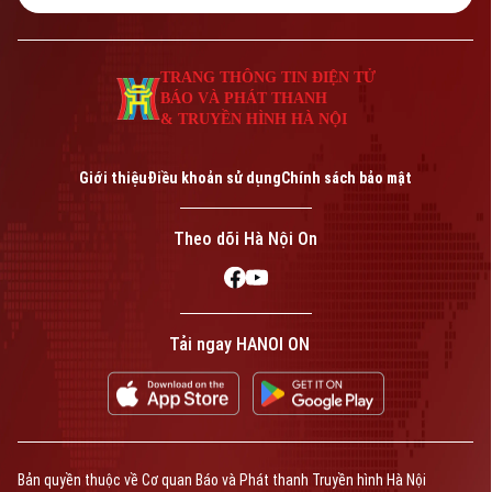
Giám đốc: VŨ MINH TUẤN
Phó Giám đốc: Nguyễn Kim Khiêm, Nguyễn Minh Đức, Nguyễn Thành Lợi
TRANG THÔNG TIN ĐIỆN TỬ
BÁO VÀ PHÁT THANH
& TRUYỀN HÌNH HÀ NỘI
Giới thiệu
Điều khoản sử dụng
Chính sách bảo mật
Theo dõi Hà Nội On
Tải ngay HANOI ON
Bản quyền thuộc về Cơ quan Báo và Phát thanh Truyền hình Hà Nội