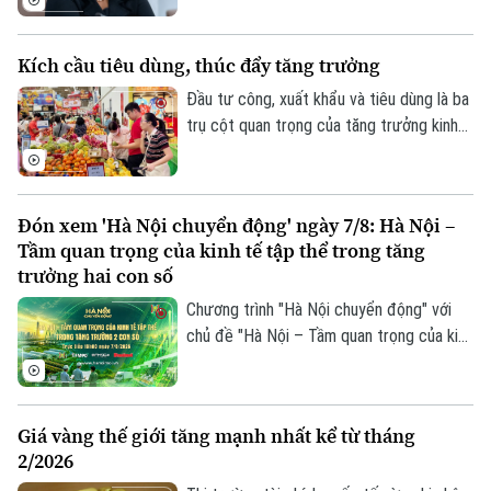
không giảm theo kỳ vọng, nhấn mạnh ưu
tiên hiện nay vẫn là đưa lạm phát về mục
Kích cầu tiêu dùng, thúc đẩy tăng trưởng
tiêu 2%.
Đầu tư công, xuất khẩu và tiêu dùng là ba
trụ cột quan trọng của tăng trưởng kinh
tế. Trong bối cảnh Việt Nam đặt mục tiêu
tăng trưởng hai con số, việc thúc đẩy
sức mua trong nước thông qua các
Đón xem 'Hà Nội chuyển động' ngày 7/8: Hà Nội –
chương trình khuyến mãi, kích cầu tiêu
Tầm quan trọng của kinh tế tập thể trong tăng
dùng đang trở thành giải pháp quan trọng,
trưởng hai con số
vừa hỗ trợ doanh nghiệp mở rộng thị
Chương trình "Hà Nội chuyển động" với
trường, vừa tạo thêm động lực cho tăng
chủ đề "Hà Nội – Tầm quan trọng của kinh
trưởng kinh tế.
tế tập thể trong tăng trưởng hai con số"
sẽ phát sóng trực tiếp trên các nền tảng
của Cơ quan Báo và phát thanh, truyền
Giá vàng thế giới tăng mạnh nhất kể từ tháng
hình Hà Nội vào 19h hôm nay, ngày 7/8.
2/2026