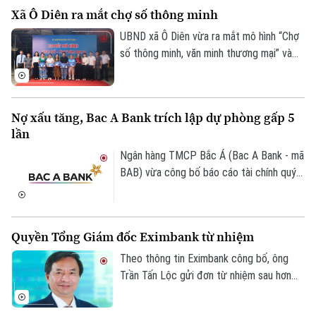
ngày càng thận trọng, kích cầu không thể
Xã Ô Diên ra mắt chợ số thông minh
chỉ dựa vào khuyến mại. Yêu cầu đặt ra là
kết nối hiệu quả sản xuất với phân phối,
UBND xã Ô Diên vừa ra mắt mô hình “Chợ
mở rộng thương mại điện tử, thanh toán
số thông minh, văn minh thương mại” và
Liên hệ đường dây nóng (bấm để gọi)
số và củng cố niềm tin thị trường.
“Tuyến đường Phan Xích thanh toán
không dùng tiền mặt”, góp phần thúc đẩy
Tòa soạn
Tòa soạn
chuyển đổi số trong hoạt động thương
0865.116.699 (hotline)
0865.116.699
Nợ xấu tăng, Bac A Bank trích lập dự phòng gấp 5
mại và từng bước xây dựng kinh tế số
lần
trên địa bàn.
Ngân hàng TMCP Bắc Á (Bac A Bank - mã
BAB) vừa công bố báo cáo tài chính quý
II/2026 với lợi nhuận trước thuế đạt 304
tỷ đồng, gần như đi ngang so với cùng kỳ
năm trước.
Quyền Tổng Giám đốc Eximbank từ nhiệm
Theo thông tin Eximbank công bố, ông
Trần Tấn Lộc gửi đơn từ nhiệm sau hơn
một năm đảm nhiệm cương vị Quyền Tổng
giám đốc, kể từ tháng 7/2025. Sau khi