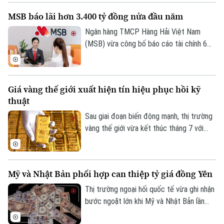
ông Lộc rời vị trí, Ban điều hành Eximbank
MSB báo lãi hơn 3.400 tỷ đồng nửa đầu năm
còn 6 thành viên.
Ngân hàng TMCP Hàng Hải Việt Nam
(MSB) vừa công bố báo cáo tài chính 6
tháng đầu năm 2026 với lợi nhuận trước
thuế đạt hơn 3.400 tỷ đồng. Tổng tài sản
của ngân hàng đạt gần 441.000 tỷ đồng,
Giá vàng thế giới xuất hiện tín hiệu phục hồi kỹ
tăng hơn 8% so với cuối năm 2025.
thuật
Sau giai đoạn biến động mạnh, thị trường
vàng thế giới vừa kết thúc tháng 7 với
những tín hiệu phục hồi kỹ thuật đáng chú
ý. Dù giá thế giới vừa trải qua một phiên
giảm sâu, song các chuyên gia nhận định
Mỹ và Nhật Bản phối hợp can thiệp tỷ giá đồng Yên
kim loại quý đang dần hình thành nền giá
vững chắc, tạo tiền đề cho khả năng đảo
Thị trường ngoại hối quốc tế vừa ghi nhận
chiều trong trung hạn.
bước ngoặt lớn khi Mỹ và Nhật Bản lần
đầu tiên sau gần 30 năm phối hợp can