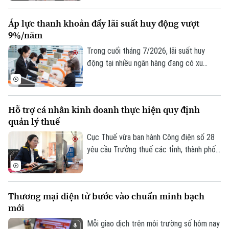
thiệp trực tiếp để hỗ trợ đồng Yên. Động
thái này diễn ra trong bối cảnh đồng nội
Áp lực thanh khoản đẩy lãi suất huy động vượt
tệ Nhật Bản liên tục suy yếu, đe dọa đến
9%/năm
ổn định kinh tế khu vực.
Trong cuối tháng 7/2026, lãi suất huy
động tại nhiều ngân hàng đang có xu
hướng tăng trở lại, thậm chí vượt 9%/năm
với các kỳ hạn và điều kiện đặc biệt. Diễn
biến này phản ánh áp lực cân đối nguồn
Hỗ trợ cá nhân kinh doanh thực hiện quy định
vốn trong bối cảnh tín dụng tăng nhanh
quản lý thuế
hơn huy động, thanh khoản hệ thống chịu
nhiều sức ép và nhu cầu vốn của nền kinh
Cục Thuế vừa ban hành Công điện số 28
tế tiếp tục gia tăng.
yêu cầu Trưởng thuế các tỉnh, thành phố
tập trung nguồn lực hỗ trợ hộ, cá nhân
kinh doanh thực hiện đúng các quy định
về quản lý thuế, bảo đảm người nộp thuế
Thương mại điện tử bước vào chuẩn minh bạch
hoàn thành đầy đủ nghĩa vụ theo quy định.
mới
Mỗi giao dịch trên môi trường số hôm nay