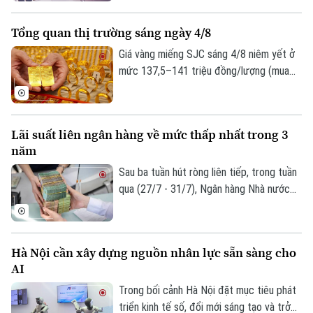
trong những điểm mới đáng chú ý của
Nghị định này là quy định tạo thuận lợi cho
Tổng quan thị trường sáng ngày 4/8
người mua hàng miễn thuế thông qua việc
khai thác dữ liệu điện tử từ các cơ sở dữ
Giá vàng miếng SJC sáng 4/8 niêm yết ở
liệu quốc gia và cơ sở dữ liệu chuyên
mức 137,5–141 triệu đồng/lượng (mua
ngành.
vào-bán ra), tăng 500.000 đồng/lượng
chiều mua và duy trì ổn định chiều bán so
với ngày 3/8. Đối với vàng nhẫn niêm yết
Lãi suất liên ngân hàng về mức thấp nhất trong 3
mức 136,5–140,5 triệu đồng/lượng (mua
năm
vào-bán ra), duy trì ổn định ở cả hai chiều
so với 3/8. Giá vàng thế giới sáng 4/8 giao
Sau ba tuần hút ròng liên tiếp, trong tuần
dịch quanh mức 4.055,5 USD/ounce, tăng
qua (27/7 - 31/7), Ngân hàng Nhà nước
1 USD/ounce so với cùng thời điểm 3/8.
đã quay đầu bơm ròng 12.323 tỷ đồng với
hai phiên hút ròng đầu tuần và ba phiên
bơm ròng cuối tuần. Lãi suất liên ngân
Hà Nội cần xây dựng nguồn nhân lực sẵn sàng cho
hàng qua đêm về dưới ngưỡng 1%/năm là
AI
tín hiệu cho thấy áp lực thanh khoản hệ
thống đã giảm mạnh, đặc biệt ở các kỳ
Trong bối cảnh Hà Nội đặt mục tiêu phát
hạn rất ngắn.
triển kinh tế số, đổi mới sáng tạo và trở
Theo dõi Hà Nội On