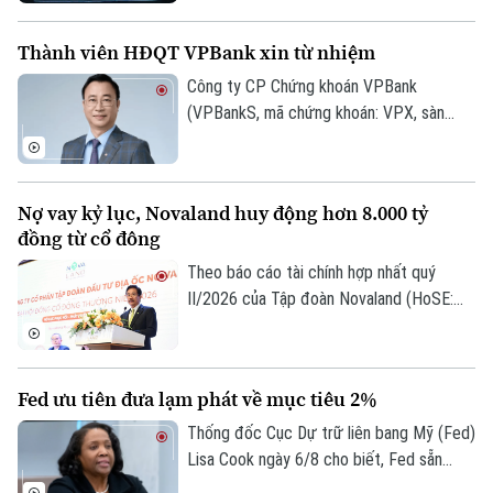
công nghệ năm 2026 vừa được công bố
tại Hà Nội. Bảng xếp hạng nhằm ghi nhận
Thành viên HĐQT VPBank xin từ nhiệm
những doanh nghiệp có hiệu quả hoạt
động, năng lực quản trị, đổi mới và uy tín
Công ty CP Chứng khoán VPBank
trên thị trường.
(VPBankS, mã chứng khoán: VPX, sàn
HoSE) vừa công bố nhận được đơn từ
nhiệm của ông Nguyễn Lương Tân - thành
viên HĐQT.
Nợ vay kỷ lục, Novaland huy động hơn 8.000 tỷ
đồng từ cổ đông
Theo báo cáo tài chính hợp nhất quý
II/2026 của Tập đoàn Novaland (HoSE:
NVL), nợ phải trả tiếp tục chiếm gần 75%
tổng nguồn vốn, tăng lên 193.400 tỷ đồng
vào cuối quý II. Với số tiền dự kiến huy
Fed ưu tiên đưa lạm phát về mục tiêu 2%
động hơn 8.006 tỷ đồng, Novaland sẽ ưu
tiên 5.953 tỷ đồng để thanh toán các
Thống đốc Cục Dự trữ liên bang Mỹ (Fed)
khoản nợ, nghĩa vụ tài chính và các khoản
Lisa Cook ngày 6/8 cho biết, Fed sẵn
phải trả quá hạn của công ty.
sàng tăng lãi suất trở lại nếu lạm phát