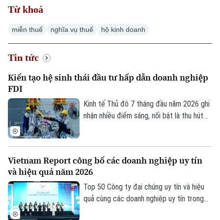
Từ khoá
miễn thuế
nghĩa vụ thuế
hộ kinh doanh
Tin tức
Xu hướng
Kiến tạo hệ sinh thái đầu tư hấp dẫn doanh nghiệp
FDI
Kinh tế Thủ đô 7 tháng đầu năm 2026 ghi
nhận nhiều điểm sáng, nổi bật là thu hút
3.388 triệu USD vốn FDI, riêng tháng 7
đạt 133,2 triệu USD. Đáng chú ý, cơ cấu
FDI tiếp tục chuyển dịch theo hướng ưu
Vietnam Report công bố các doanh nghiệp uy tín
tiên công nghệ cao, đổi mới sáng tạo,
và hiệu quả năm 2026
dịch vụ số và R&D, giảm dần các dự án sử
dụng nhiều đất và lao động.
Top 50 Công ty đại chúng uy tín và hiệu
quả cùng các doanh nghiệp uy tín trong
lĩnh vực tài chính, ngân hàng, bảo hiểm và