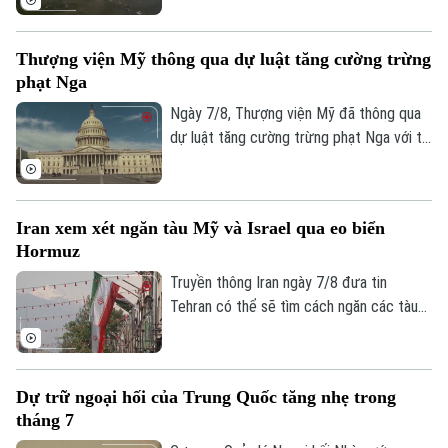
xuống mức thấp nhất kể từ khi công tác
đo đạc được triển khai.
Thượng viện Mỹ thông qua dự luật tăng cường trừng
phạt Nga
Ngày 7/8, Thượng viện Mỹ đã thông qua
dự luật tăng cường trừng phạt Nga với tỷ
lệ 86 phiếu thuận và 11 phiếu chống trong
phiên họp cuối cùng trước kỳ nghỉ hè.
Iran xem xét ngăn tàu Mỹ và Israel qua eo biển
Hormuz
Truyền thông Iran ngày 7/8 đưa tin
Tehran có thể sẽ tìm cách ngăn các tàu
Theo dõi Hà Nội On
của Mỹ và Israel đi qua eo biển Hormuz
theo khuôn khổ thỏa thuận hợp tác với
Oman nhằm mở lại tuyến hàng hải chiến
Dự trữ ngoại hối của Trung Quốc tăng nhẹ trong
lược này cho hoạt động thương mại.
tháng 7