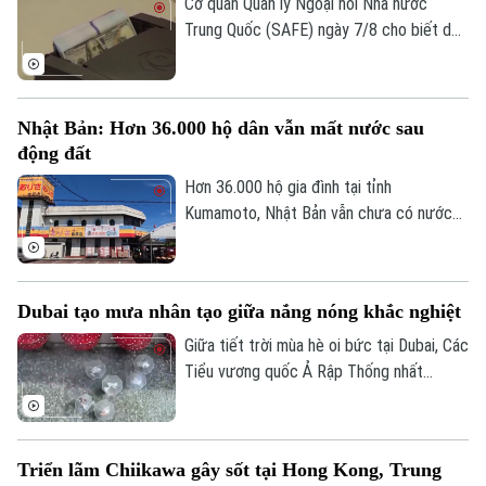
Cơ quan Quản lý Ngoại hối Nhà nước
Trung Quốc (SAFE) ngày 7/8 cho biết dự
trữ ngoại hối của nước này tăng nhẹ trong
tháng 7, nhờ đồng USD suy yếu và diễn
biến trái chiều của giá các loại tài sản
Nhật Bản: Hơn 36.000 hộ dân vẫn mất nước sau
trên thị trường toàn cầu.
động đất
Hơn 36.000 hộ gia đình tại tỉnh
Kumamoto, Nhật Bản vẫn chưa có nước
sinh hoạt trong 10 ngày sau trận động
đất mạnh làm rung chuyển khu vực. Giới
chức địa phương cho biết việc khôi phục
Dubai tạo mưa nhân tạo giữa nắng nóng khắc nghiệt
hoàn toàn nguồn cung cấp nước dự kiến
phải đến cuối tháng 8 mới hoàn tất.
Giữa tiết trời mùa hè oi bức tại Dubai, Các
Tiểu vương quốc Ả Rập Thống nhất
(UAE), du khách đã có cơ hội tận hưởng
không gian mát mẻ dưới những cơn mưa
nhân tạo trên một tuyến phố nghỉ dưỡng
Triển lãm Chiikawa gây sốt tại Hong Kong, Trung
đặc biệt.