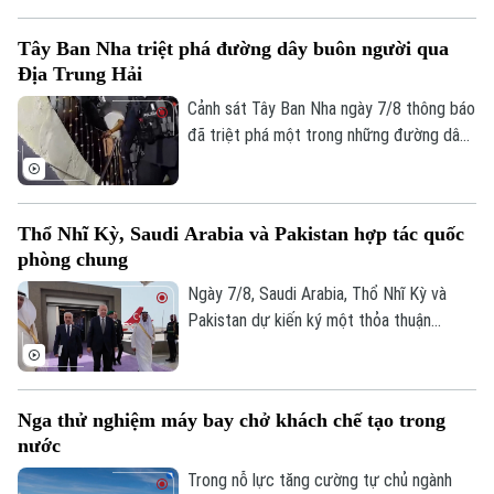
Kịch bản này sẽ phụ thuộc vào kết quả
cuộc trưng cầu dân ý tại Iceland về việc
Tây Ban Nha triệt phá đường dây buôn người qua
nối lại đàm phán gia nhập EU vào cuối
Địa Trung Hải
tháng này.
Cảnh sát Tây Ban Nha ngày 7/8 thông báo
đã triệt phá một trong những đường dây
buôn người lớn nhất hoạt động trên tuyến
Địa Trung Hải, bắt giữ 78 đối tượng và
thu giữ 18 tàu cao tốc.
Thổ Nhĩ Kỳ, Saudi Arabia và Pakistan hợp tác quốc
phòng chung
Ngày 7/8, Saudi Arabia, Thổ Nhĩ Kỳ và
Pakistan dự kiến ký một thỏa thuận
Bản quyền thuộc về Cơ quan Báo và Phát thanh Truyền hình Hà Nội Giấy
phòng thủ chung tại thành phố Jeddah
phép số: Số 63/GP-TTDT, cấp ngày 10/05/2023
của Saudi Arabia, nhằm tăng cường quan
hệ an ninh giữa ba nước.
TRANG THÔNG TIN ĐIỆN TỬ
Nga thử nghiệm máy bay chở khách chế tạo trong
CỦA CƠ QUAN BÁO VÀ PHÁT THANH TRUYỀN HÌNH HÀ NỘI
nước
Số 3-5 Huỳnh Thúc Kháng-Phường Láng-Hà Nội
Trong nỗ lực tăng cường tự chủ ngành