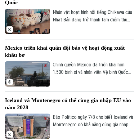
Quốc
Nhân vật hoạt hình nổi tiếng Chiikawa của
Nhật Bản đang trở thành tâm điểm thu
Liên hệ đường dây nóng (bấm để gọi)
hút đông đảo người hâm mộ tại Hong
Kong (Trung Quốc) với một triển lãm nghệ
Tòa soạn
Tòa soạn
thuật quy mô lớn. Sự kiện mang đến
0865.116.699 (hotline)
0865.116.699
Mexico triển khai quân đội bảo vệ hoạt động xuất
không gian trải nghiệm đa giác quan, kết
khẩu bơ
hợp giữa nghệ thuật, âm nhạc và các mô
hình khổng lồ, góp phần thúc đẩy du lịch
Chính quyền Mexico đã triển khai hơn
văn hóa và kinh tế sáng tạo.
1.500 binh sĩ và nhân viên Vệ binh Quốc
gia tới bang Michoacan – khu vực sản
xuất bơ trọng điểm ở miền Tây nước này,
nhằm ngăn chặn tình trạng tống tiền và
Iceland và Montenegro có thể cùng gia nhập EU vào
bạo lực của các băng nhóm tội phạm ảnh
năm 2028
hưởng tới hoạt động xuất khẩu quả bơ
sang Mỹ.
Báo Politico ngày 7/8 cho biết Iceland và
Montenegro có khả năng cùng gia nhập
Liên minh châu Âu (EU) vào năm 2028.