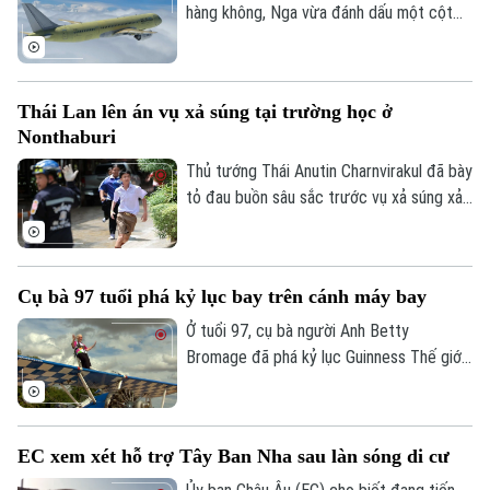
hàng không, Nga vừa đánh dấu một cột
Giám đốc: VŨ MINH TUẤN
mốc mới khi chiếc máy bay chở khách
Phó Giám đốc: Nguyễn Kim Khiêm, Nguyễn Minh Đức, Nguyễn Thành Lợi
MS-21, được chế tạo hoàn toàn trong
nước, thực hiện thành công chuyến bay
Thái Lan lên án vụ xả súng tại trường học ở
đầu tiên.
Nonthaburi
Thủ tướng Thái Anutin Charnvirakul đã bày
tỏ đau buồn sâu sắc trước vụ xả súng xảy
ra vào sáng 7/8 theo giờ địa phương, tại
trường Thepsirin, tỉnh Nonthaburi, khiến ít
nhất 8 người thiệt mạng bao gồm cả nghi
Cụ bà 97 tuổi phá kỷ lục bay trên cánh máy bay
phạm và 22 người khác bị thương.
Ở tuổi 97, cụ bà người Anh Betty
Bromage đã phá kỷ lục Guinness Thế giới
của chính mình khi trở thành người phụ nữ
lớn tuổi nhất biểu diễn trên cánh máy bay.
Thử thách đặc biệt này cũng nhằm gây
EC xem xét hỗ trợ Tây Ban Nha sau làn sóng di cư
quỹ cho bệnh viện từng điều trị bệnh đột
quỵ cho bà.