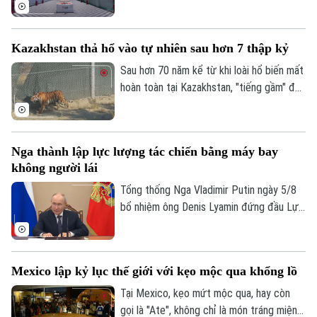
Đường đã được đưa vào vận hành tại
tới 3,1 tỷ euro.
thành phố Hàng Châu, tỉnh Chiết Giang,
Golf
Sao
miền Đông Trung Quốc, giúp rút ngắn thời
Kazakhstan thả hổ vào tự nhiên sau hơn 7 thập kỷ
gian vận chuyển giữa hai bờ sông xuống
Điện ảnh
còn khoảng 13 phút.
Sau hơn 70 năm kể từ khi loài hổ biến mất
hoàn toàn tại Kazakhstan, "tiếng gầm" đã
Thời trang
chính thức trở lại vùng đồng bằng sông Ili.
Một dự án bảo tồn đầy tham vọng vừa
Âm nhạc
đánh dấu cột mốc lịch sử khi cá thể hổ
Nga thành lập lực lượng tác chiến bằng máy bay
đầu tiên được trả về môi trường hoang
không người lái
dã, mở đầu cho nỗ lực hồi sinh hệ sinh thái
tại khu vực phía Nam hồ Balkhash.
Tổng thống Nga Vladimir Putin ngày 5/8
bổ nhiệm ông Denis Lyamin đứng đầu Lực
lượng Hệ thống Không người lái – đơn vị
quân đội mới được thành lập nhằm chuyên
trách hoạt động tác chiến bằng máy bay
Mexico lập kỷ lục thế giới với kẹo mộc qua khổng lồ
không người lái (UAV).
Tại Mexico, kẹo mứt mộc qua, hay còn
gọi là "Ate", không chỉ là món tráng miệng