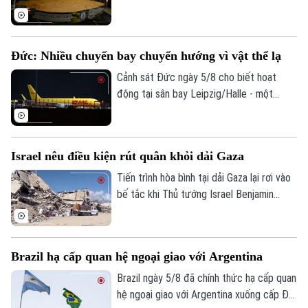
truyền thống mà còn là biểu tượng văn
hóa của quốc gia này có từ thời thuộc
địa. Mới đây, một thị trấn nằm ở miền
Đức: Nhiều chuyến bay chuyển hướng vì vật thể lạ
Trung - Tây Mexico đã thu hút sự chú ý
của cộng đồng quốc tế khi chính thức
Cảnh sát Đức ngày 5/8 cho biết hoạt
phá vỡ kỷ lục Guinness thế giới về khối
động tại sân bay Leipzig/Halle - một
kẹo mộc qua lớn nhất từ trước đến nay.
trong những trung tâm vận chuyển hàng
hóa lớn nhất của nước này, đã bị gián
đoạn trong đêm sau khi có báo cáo về
Israel nêu điều kiện rút quân khỏi dải Gaza
các vật thể bay xuất hiện gần khu vực sân
bay và đường băng.
Tiến trình hòa bình tại dải Gaza lại rơi vào
bế tắc khi Thủ tướng Israel Benjamin
Netanyahu vừa đưa ra lập trường cứng
rắn về điều kiện rút quân. Tuyên bố này
được đưa ra ngay sau khi lực lượng
Brazil hạ cấp quan hệ ngoại giao với Argentina
Hamas chấp thuận lộ trình giải giáp vũ khí
do Hội đồng Hòa bình quốc tế đề xuất,
Brazil ngày 5/8 đã chính thức hạ cấp quan
cho thấy sự chia rẽ sâu sắc về trình tự
hệ ngoại giao với Argentina xuống cấp Đại