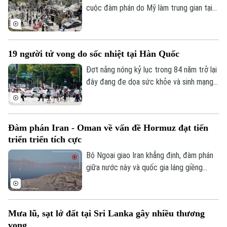
cuộc đàm phán do Mỹ làm trung gian tại
thủ đô Rome (Italy), nhằm thúc đẩy các
thỏa thuận an ninh dọc khu vực biên giới
và triển khai khuôn khổ thỏa thuận đạt
19 người tử vong do sốc nhiệt tại Hàn Quốc
được tại Washington vào cuối tháng 6.
Đợt nắng nóng kỷ lục trong 84 năm trở lại
đây đang đe dọa sức khỏe và sinh mạng
của nhiều người Hàn Quốc, với số ca tử
vong đã lên tới 19 người, phần lớn là
người cao tuổi.
Đàm phán Iran - Oman về vấn đề Hormuz đạt tiến
triển triển tích cực
Bộ Ngoại giao Iran khẳng định, đàm phán
giữa nước này và quốc gia láng giềng
Oman về vấn đề eo biển Hormuz, đang
tiến triển tích cực. Tuy nhiên, các kết quả
thảo luận cụ thể chưa được đề cập.
Mưa lũ, sạt lở đất tại Sri Lanka gây nhiều thương
vong