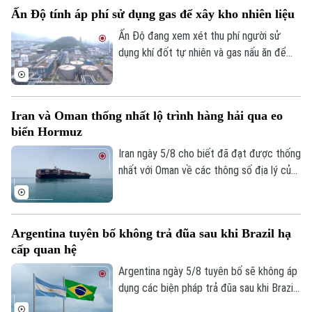
(UAV) và đưa 6 thực thể của Mỹ vào danh
Ấn Độ tính áp phí sử dụng gas để xây kho nhiên liệu
sách trả đũa.
Ấn Độ đang xem xét thu phí người sử
dụng khí đốt tự nhiên và gas nấu ăn để
huy động nguồn vốn cho kế hoạch xây
dựng kho dự trữ nhiên liệu chiến lược trị
giá 42 tỷ USD.
Iran và Oman thống nhất lộ trình hàng hải qua eo
biển Hormuz
Chuyên mục
Iran ngày 5/8 cho biết đã đạt được thống
nhất với Oman về các thông số địa lý của
Thời sự
tuyến hàng hải mới qua eo biển Hormuz -
một trong những tuyến vận tải năng lượng
quan trọng nhất thế giới.
Hà Nội
Hà Nội
Argentina tuyên bố không trả đũa sau khi Brazil hạ
cấp quan hệ
Chính trị
Nhịp sống Hà Nội
Thế giới
Argentina ngày 5/8 tuyên bố sẽ không áp
Xã hội
dụng các biện pháp trả đũa sau khi Brazil
Người Hà Nội
Tin tức
Kinh tế
hạ cấp quan hệ song phương xuống cấp