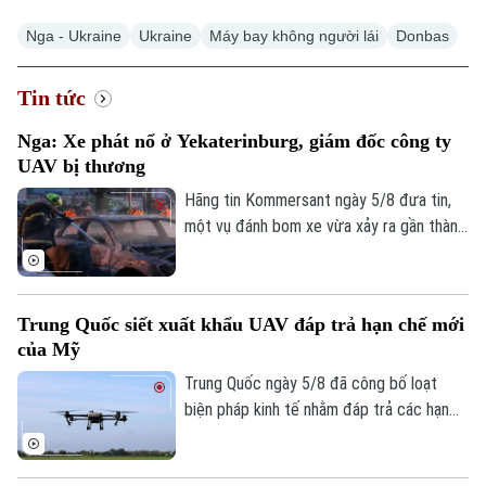
Nga - Ukraine
Ukraine
Máy bay không người lái
Donbas
Tin tức
Nga: Xe phát nổ ở Yekaterinburg, giám đốc công ty
UAV bị thương
Hãng tin Kommersant ngày 5/8 đưa tin,
một vụ đánh bom xe vừa xảy ra gần thành
phố Yekaterinburg, Nga, khiến một giám
đốc nhà máy sản xuất máy bay không
người lái (UAV) bị thương nặng trong khi
Trung Quốc siết xuất khẩu UAV đáp trả hạn chế mới
tài xế thiệt mạng. Đây là vụ tấn công thứ
của Mỹ
hai nhằm vào các nhà sản xuất UAV của
Nga chỉ trong vòng một tuần qua.
Trung Quốc ngày 5/8 đã công bố loạt
biện pháp kinh tế nhằm đáp trả các hạn
chế mới của Mỹ, trong đó có việc siết
xuất khẩu thiết bị bay không người lái