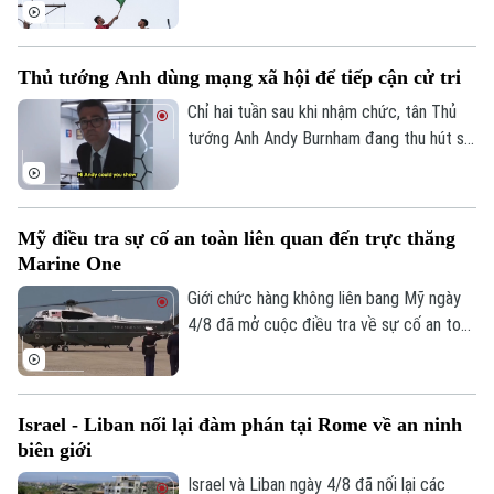
thực thi thỏa thuận ngừng bắn giữa các
biện lâm thời. Diễn biến này đánh dấu rạn
bên.
nứt nghiêm trọng giữa hai nền kinh tế lớn
nhất Mỹ Latinh. Trong bối cảnh lãnh đạo
Theo dõi Hà Nội On
Thủ tướng Anh dùng mạng xã hội để tiếp cận cử tri
hai nước chưa từng tổ chức bất kỳ cuộc
gặp song phương nào kể từ khi Tổng
Chỉ hai tuần sau khi nhậm chức, tân Thủ
thống Argentina Javier Milei nhậm chức
tướng Anh Andy Burnham đang thu hút sự
hồi cuối năm 2023.
chú ý trên nhiều nền tảng mạng xã hội với
phong cách giao tiếp gần gũi, trong bối
cảnh các đảng dân túy tại Anh đẩy mạnh
Mỹ điều tra sự cố an toàn liên quan đến trực thăng
gia tăng ảnh hưởng trong không gian trực
Marine One
tuyến.
Giới chức hàng không liên bang Mỹ ngày
4/8 đã mở cuộc điều tra về sự cố an toàn
không lưu liên quan đến trực thăng
Marine One chở Tổng thống Donald
Trump.
Israel - Liban nối lại đàm phán tại Rome về an ninh
biên giới
Israel và Liban ngày 4/8 đã nối lại các