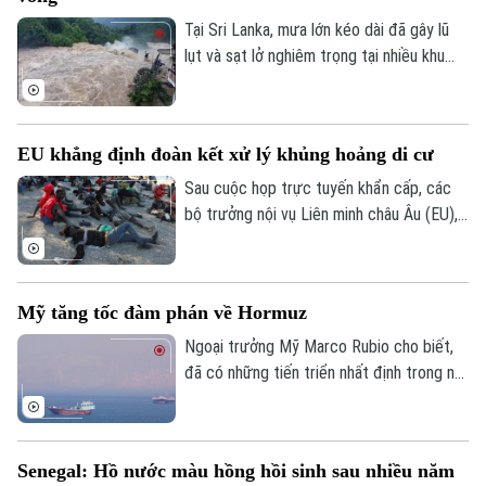
Tại Sri Lanka, mưa lớn kéo dài đã gây lũ
lụt và sạt lở nghiêm trọng tại nhiều khu
vực, khiến ít nhất 5 người thiệt mạng, 3
người bị thương, 2 người mất tích và gần
2.000 người phải sơ tán.
EU khẳng định đoàn kết xử lý khủng hoảng di cư
Sau cuộc họp trực tuyến khẩn cấp, các
Liên hệ đường dây nóng (bấm để gọi)
bộ trưởng nội vụ Liên minh châu Âu (EU),
Tòa soạn
Tòa soạn
ngày 4/8, khẳng định đoàn kết mạnh mẽ
với Tây Ban Nha trước việc làn sóng
0865.116.699 (hotline)
0865.116.699
người di cư ồ ạt tràn vào vùng lãnh thổ
Mỹ tăng tốc đàm phán về Hormuz
Ceuta của nước này.
Ngoại trưởng Mỹ Marco Rubio cho biết,
đã có những tiến triển nhất định trong nỗ
lực nhằm bảo đảm tự do hàng hải qua eo
biển Hormuz, song Mỹ và Iran vẫn chưa
đạt được thỏa thuận cuối cùng.
Senegal: Hồ nước màu hồng hồi sinh sau nhiều năm