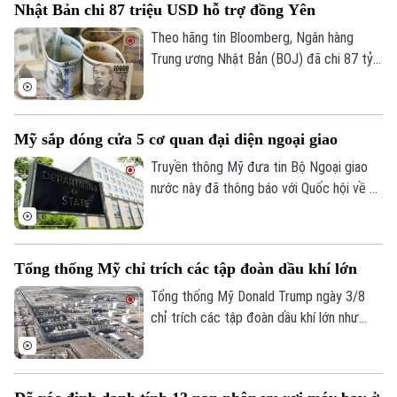
Nhật Bản chi 87 triệu USD hỗ trợ đồng Yên
bên ngoài khu vực chỉ làm gia tăng bất ổn.
Giám đốc: VŨ MINH TUẤN
Theo hãng tin Bloomberg, Ngân hàng
Phó Giám đốc: Nguyễn Kim Khiêm, Nguyễn Minh Đức, Nguyễn Thành Lợi
Trung ương Nhật Bản (BOJ) đã chi 87 tỷ
USD để ngăn đà lao dốc của đồng yên.
Hoạt động can thiệp diễn ra trong hai
ngày 30 và 31/7, với ước tính BOJ đã chi
Mỹ sắp đóng cửa 5 cơ quan đại diện ngoại giao
khoảng 53 tỷ USD trong ngày 30/7 và 34
tỷ USD trong ngày 31/7.
Truyền thông Mỹ đưa tin Bộ Ngoại giao
nước này đã thông báo với Quốc hội về kế
hoạch đóng cửa 5 cơ quan đại diện ngoại
giao ở nước ngoài, thu hẹp đáng kể so với
đề xuất ban đầu.
Tổng thống Mỹ chỉ trích các tập đoàn dầu khí lớn
Tổng thống Mỹ Donald Trump ngày 3/8
chỉ trích các tập đoàn dầu khí lớn như
Chevron và Exxon Mobil vì thu lợi nhuận
quá cao, đồng thời kêu gọi ngành năng
lượng góp phần kiềm chế giá nhiên liệu