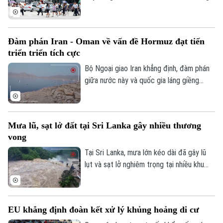
của nhiều người Hàn Quốc, với số ca tử
Giám đốc: VŨ MINH TUẤN
vong đã lên tới 19 người, phần lớn là
Phó Giám đốc: Nguyễn Kim Khiêm, Nguyễn Minh Đức, Nguyễn Thành Lợi
người cao tuổi.
Đàm phán Iran - Oman về vấn đề Hormuz đạt tiến
triển triển tích cực
Bộ Ngoại giao Iran khẳng định, đàm phán
giữa nước này và quốc gia láng giềng
Oman về vấn đề eo biển Hormuz, đang
tiến triển tích cực. Tuy nhiên, các kết quả
thảo luận cụ thể chưa được đề cập.
Mưa lũ, sạt lở đất tại Sri Lanka gây nhiều thương
vong
Tại Sri Lanka, mưa lớn kéo dài đã gây lũ
lụt và sạt lở nghiêm trọng tại nhiều khu
vực, khiến ít nhất 5 người thiệt mạng, 3
người bị thương, 2 người mất tích và gần
2.000 người phải sơ tán.
EU khẳng định đoàn kết xử lý khủng hoảng di cư