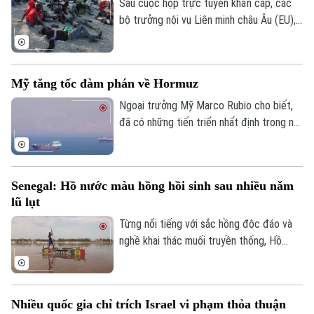
Sau cuộc họp trực tuyến khẩn cấp, các
bộ trưởng nội vụ Liên minh châu Âu (EU),
ngày 4/8, khẳng định đoàn kết mạnh mẽ
với Tây Ban Nha trước việc làn sóng
người di cư ồ ạt tràn vào vùng lãnh thổ
Mỹ tăng tốc đàm phán về Hormuz
Ceuta của nước này.
Ngoại trưởng Mỹ Marco Rubio cho biết,
đã có những tiến triển nhất định trong nỗ
lực nhằm bảo đảm tự do hàng hải qua eo
biển Hormuz, song Mỹ và Iran vẫn chưa
đạt được thỏa thuận cuối cùng.
Senegal: Hồ nước màu hồng hồi sinh sau nhiều năm
lũ lụt
Từng nổi tiếng với sắc hồng độc đáo và
nghề khai thác muối truyền thống, Hồ
nước màu hồng Retba ở Senegal đã trải
qua giai đoạn lao đao sau trận lũ lớn năm
2022 khiến hồ mất màu và hàng nghìn
Nhiều quốc gia chỉ trích Israel vi phạm thỏa thuận
người mất kế sinh nhai. Sau nhiều năm nỗ