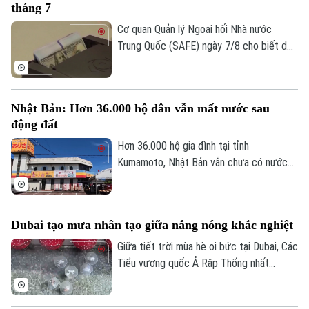
tháng 7
Cơ quan Quản lý Ngoại hối Nhà nước
Trung Quốc (SAFE) ngày 7/8 cho biết dự
trữ ngoại hối của nước này tăng nhẹ trong
tháng 7, nhờ đồng USD suy yếu và diễn
biến trái chiều của giá các loại tài sản
Nhật Bản: Hơn 36.000 hộ dân vẫn mất nước sau
trên thị trường toàn cầu.
động đất
Hơn 36.000 hộ gia đình tại tỉnh
Kumamoto, Nhật Bản vẫn chưa có nước
sinh hoạt trong 10 ngày sau trận động
đất mạnh làm rung chuyển khu vực. Giới
chức địa phương cho biết việc khôi phục
Dubai tạo mưa nhân tạo giữa nắng nóng khắc nghiệt
hoàn toàn nguồn cung cấp nước dự kiến
phải đến cuối tháng 8 mới hoàn tất.
Giữa tiết trời mùa hè oi bức tại Dubai, Các
Tiểu vương quốc Ả Rập Thống nhất
(UAE), du khách đã có cơ hội tận hưởng
không gian mát mẻ dưới những cơn mưa