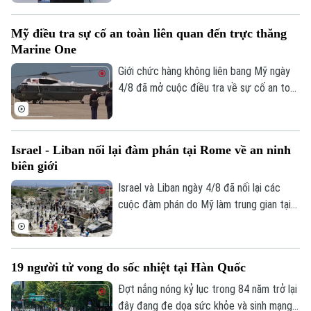
phong cách giao tiếp gần gũi, trong bối
cảnh các đảng dân túy tại Anh đẩy mạnh
Mỹ điều tra sự cố an toàn liên quan đến trực thăng
gia tăng ảnh hưởng trong không gian trực
Marine One
tuyến.
Giới chức hàng không liên bang Mỹ ngày
4/8 đã mở cuộc điều tra về sự cố an toàn
không lưu liên quan đến trực thăng
Marine One chở Tổng thống Donald
Trump.
Israel - Liban nối lại đàm phán tại Rome về an ninh
biên giới
Israel và Liban ngày 4/8 đã nối lại các
cuộc đàm phán do Mỹ làm trung gian tại
Bản quyền thuộc về Cơ quan Báo và Phát thanh Truyền hình Hà Nội Giấy
thủ đô Rome (Italy), nhằm thúc đẩy các
phép số: Số 63/GP-TTDT, cấp ngày 10/05/2023
thỏa thuận an ninh dọc khu vực biên giới
và triển khai khuôn khổ thỏa thuận đạt
TRANG THÔNG TIN ĐIỆN TỬ
19 người tử vong do sốc nhiệt tại Hàn Quốc
được tại Washington vào cuối tháng 6.
CỦA CƠ QUAN BÁO VÀ PHÁT THANH TRUYỀN HÌNH HÀ NỘI
Đợt nắng nóng kỷ lục trong 84 năm trở lại
Số 3-5 Huỳnh Thúc Kháng-Phường Láng-Hà Nội
đây đang đe dọa sức khỏe và sinh mạng