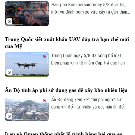
Hãng tin Kommersant ngày 5/8 đưa tin,
một vụ đánh bom xe vừa xảy ra gần thành
phố Yekaterinburg, Nga, khiến một giám
đốc nhà máy sản xuất máy bay không
người lái (UAV) bị thương nặng trong khi
Trung Quốc siết xuất khẩu UAV đáp trả hạn chế mới
tài xế thiệt mạng. Đây là vụ tấn công thứ
của Mỹ
hai nhằm vào các nhà sản xuất UAV của
Nga chỉ trong vòng một tuần qua.
Trung Quốc ngày 5/8 đã công bố loạt
biện pháp kinh tế nhằm đáp trả các hạn
chế mới của Mỹ, trong đó có việc siết
xuất khẩu thiết bị bay không người lái
(UAV) và đưa 6 thực thể của Mỹ vào danh
Ấn Độ tính áp phí sử dụng gas để xây kho nhiên liệu
sách trả đũa.
Ấn Độ đang xem xét thu phí người sử
dụng khí đốt tự nhiên và gas nấu ăn để
huy động nguồn vốn cho kế hoạch xây
dựng kho dự trữ nhiên liệu chiến lược trị
giá 42 tỷ USD.
Iran và Oman thống nhất lộ trình hàng hải qua eo