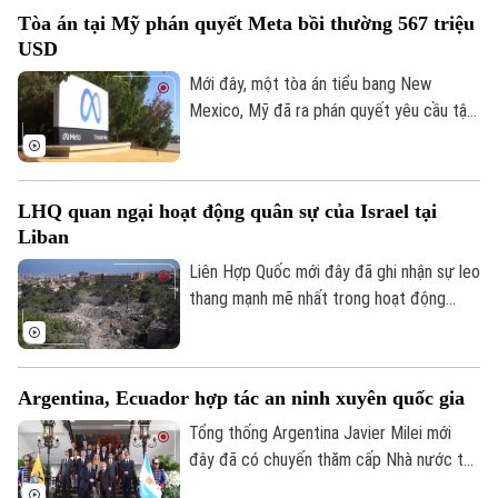
chốt cho ngành bán dẫn và sản xuất tấm
Tòa án tại Mỹ phán quyết Meta bồi thường 567 triệu
pin năng lượng mặt trời.
USD
Mới đây, một tòa án tiểu bang New
Mexico, Mỹ đã ra phán quyết yêu cầu tập
đoàn Meta bồi thường 567 triệu USD và
thay đổi phương thức vận hành các nền
tảng mạng xã hội đối với người dùng trẻ
LHQ quan ngại hoạt động quân sự của Israel tại
tuổi, sau khi xác định công ty này chịu
Liban
trách nhiệm gây tổn hại đến sức khỏe
tâm thần của trẻ em.
Liên Hợp Quốc mới đây đã ghi nhận sự leo
thang mạnh mẽ nhất trong hoạt động
quân sự của Israel tại Liban kể từ cuối
tháng 6, với hàng loạt đạn pháo và các
cuộc không kích dữ dội được ghi nhận tại
Argentina, Ecuador hợp tác an ninh xuyên quốc gia
nhiều khu vực.
Tổng thống Argentina Javier Milei mới
đây đã có chuyến thăm cấp Nhà nước tới
Quito và có cuộc gặp với Tổng thống