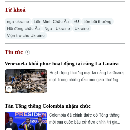
Từ khoá
nga-ukraine
Liên Minh Châu Âu
EU
tiền bồi thường
Hội đồng châu Âu
Nga - Ukraine
Ukraine
Viện trợ cho Ukraine
Xu hướng
Tin tức
Venezuela khôi phục hoạt động tại cảng La Guaira
Hoạt động thương mại tại cảng La Guaira,
một trong những đầu mối giao thương
quan trọng của Venezuela, đang có dấu
hiệu khôi phục sau trận động đất kép hồi
tháng 6. Một tàu container mang cờ Bồ
Tân Tổng thống Colombia nhậm chức
Đào Nha đã được ghi nhận đang dỡ hàng
tại cảng này hôm 7/8.
Colombia đã chính thức có Tổng thống
mới sau cuộc bầu cử đưa chính trị gia
cánh hữu Abelardo De La Espriella lên