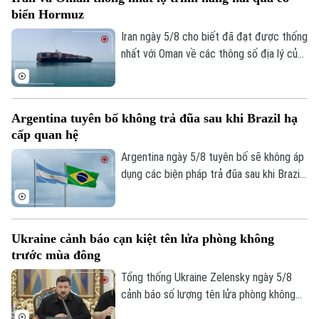
biển Hormuz
Iran ngày 5/8 cho biết đã đạt được thống
nhất với Oman về các thông số địa lý của
tuyến hàng hải mới qua eo biển Hormuz -
một trong những tuyến vận tải năng lượng
quan trọng nhất thế giới.
Argentina tuyên bố không trả đũa sau khi Brazil hạ
Liên hệ đường dây nóng (bấm để gọi)
cấp quan hệ
Tòa soạn
Tòa soạn
Argentina ngày 5/8 tuyên bố sẽ không áp
dụng các biện pháp trả đũa sau khi Brazil
0865.116.699 (hotline)
0865.116.699
hạ cấp quan hệ song phương xuống cấp
Đại biện lâm thời. Buenos Aires cho rằng,
đây là quyết định đơn phương của Brasilia
Ukraine cảnh báo cạn kiệt tên lửa phòng không
và khẳng định không muốn làm gia tăng
trước mùa đông
căng thẳng giữa hai nước láng giềng.
Tổng thống Ukraine Zelensky ngày 5/8
cảnh báo số lượng tên lửa phòng không
mà các đồng minh cung cấp cho nước này