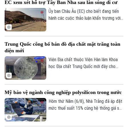
EC xem xét hỗ trợ Tây Ban Nha sau làn sóng di cư
quỹ cho bệnh viện từng điều trị bệnh đột
quỵ cho bà.
Ủy ban Châu Âu (EC) cho biết đang tiến
hành các cuộc thảo luận khẩn trương với
Tây Ban Nha về một gói hỗ trợ tài chính
bổ sung dành cho vùng lãnh thổ Ceuta.
Động thái này diễn ra sau khi ghi nhận
Trung Quốc công bố bản đồ địa chất mặt trăng toàn
khoảng 72.000 người di cư vượt biên từ
diện mới
Maroc vào khu vực này trong một đợt
biến động chưa từng có tiền lệ.
Viện Địa chất thuộc Viện Hàn lâm Khoa
học Địa chất Trung Quốc mới đây cho
biết một nhóm nghiên cứu của nước này
đã hoàn thành bản đồ địa chất cập nhật
toàn bộ bề mặt Mặt Trăng với tỷ lệ 1:5
Mỹ bảo vệ ngành công nghiệp polysilicon trong nước
triệu. Đây được xem là bước tiến khoa
học quan trọng giúp viết lại lịch sử địa
Hôm thứ Năm (6/8), Nhà Trắng đã áp đặt
chất của thiên thể này dựa trên những dữ
mức thuế suất 15% cùng hệ thống giá sàn
liệu nghiên cứu tiên tiến nhất.
mới đối với các sản phẩm làm từ
polysilicon – loại nguyên liệu thô then