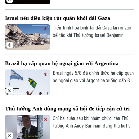
hóa lớn nhất của nước này, đã bị gián
đoạn trong đêm sau khi có báo cáo về
Israel nêu điều kiện rút quân khỏi dải Gaza
các vật thể bay xuất hiện gần khu vực sân
bay và đường băng.
Tiến trình hòa bình tại dải Gaza lại rơi vào
bế tắc khi Thủ tướng Israel Benjamin
Netanyahu vừa đưa ra lập trường cứng
rắn về điều kiện rút quân. Tuyên bố này
được đưa ra ngay sau khi lực lượng
Brazil hạ cấp quan hệ ngoại giao với Argentina
Hamas chấp thuận lộ trình giải giáp vũ khí
do Hội đồng Hòa bình quốc tế đề xuất,
Brazil ngày 5/8 đã chính thức hạ cấp quan
cho thấy sự chia rẽ sâu sắc về trình tự
hệ ngoại giao với Argentina xuống cấp Đại
thực thi thỏa thuận ngừng bắn giữa các
biện lâm thời. Diễn biến này đánh dấu rạn
bên.
nứt nghiêm trọng giữa hai nền kinh tế lớn
nhất Mỹ Latinh. Trong bối cảnh lãnh đạo
Thủ tướng Anh dùng mạng xã hội để tiếp cận cử tri
hai nước chưa từng tổ chức bất kỳ cuộc
gặp song phương nào kể từ khi Tổng
Chỉ hai tuần sau khi nhậm chức, tân Thủ
thống Argentina Javier Milei nhậm chức
tướng Anh Andy Burnham đang thu hút sự
hồi cuối năm 2023.
chú ý trên nhiều nền tảng mạng xã hội với