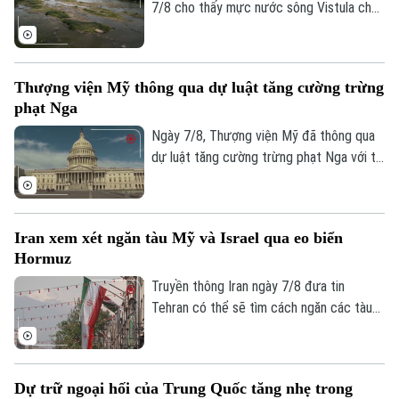
7/8 cho thấy mực nước sông Vistula chảy
qua thủ đô Warsaw của Ba Lan đã giảm
xuống mức thấp nhất kể từ khi công tác
đo đạc được triển khai.
Thượng viện Mỹ thông qua dự luật tăng cường trừng
phạt Nga
Ngày 7/8, Thượng viện Mỹ đã thông qua
dự luật tăng cường trừng phạt Nga với tỷ
lệ 86 phiếu thuận và 11 phiếu chống trong
phiên họp cuối cùng trước kỳ nghỉ hè.
Iran xem xét ngăn tàu Mỹ và Israel qua eo biển
Hormuz
Truyền thông Iran ngày 7/8 đưa tin
Tehran có thể sẽ tìm cách ngăn các tàu
của Mỹ và Israel đi qua eo biển Hormuz
theo khuôn khổ thỏa thuận hợp tác với
Oman nhằm mở lại tuyến hàng hải chiến
Dự trữ ngoại hối của Trung Quốc tăng nhẹ trong
lược này cho hoạt động thương mại.