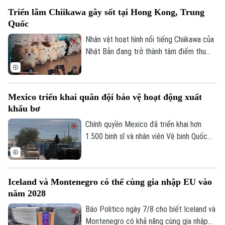
nhân tạo trên một tuyến phố nghỉ dưỡng
Triển lãm Chiikawa gây sốt tại Hong Kong, Trung
đặc biệt.
Quốc
Nhân vật hoạt hình nổi tiếng Chiikawa của
Nhật Bản đang trở thành tâm điểm thu
hút đông đảo người hâm mộ tại Hong
Kong (Trung Quốc) với một triển lãm nghệ
thuật quy mô lớn. Sự kiện mang đến
Mexico triển khai quân đội bảo vệ hoạt động xuất
không gian trải nghiệm đa giác quan, kết
khẩu bơ
Chuyên mục
hợp giữa nghệ thuật, âm nhạc và các mô
hình khổng lồ, góp phần thúc đẩy du lịch
Chính quyền Mexico đã triển khai hơn
Thời sự
văn hóa và kinh tế sáng tạo.
1.500 binh sĩ và nhân viên Vệ binh Quốc
gia tới bang Michoacan – khu vực sản
Hà Nội
xuất bơ trọng điểm ở miền Tây nước này,
Hà Nội
nhằm ngăn chặn tình trạng tống tiền và
Iceland và Montenegro có thể cùng gia nhập EU vào
Chính trị
bạo lực của các băng nhóm tội phạm ảnh
Nhịp sống Hà Nội
Thế giới
năm 2028
hưởng tới hoạt động xuất khẩu quả bơ
Xã hội
sang Mỹ.
Báo Politico ngày 7/8 cho biết Iceland và
Người Hà Nội
Tin tức
Kinh tế
Montenegro có khả năng cùng gia nhập