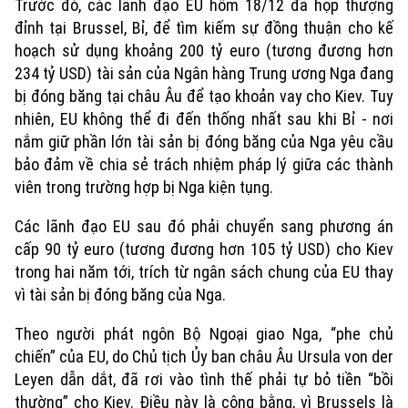
Trước đó, các lãnh đạo EU hôm 18/12 đã họp thượng
đỉnh tại Brussel, Bỉ, để tìm kiếm sự đồng thuận cho kế
hoạch sử dụng khoảng 200 tỷ euro (tương đương hơn
234 tỷ USD) tài sản của Ngân hàng Trung ương Nga đang
bị đóng băng tại châu Âu để tạo khoản vay cho Kiev. Tuy
nhiên, EU không thể đi đến thống nhất sau khi Bỉ - nơi
nắm giữ phần lớn tài sản bị đóng băng của Nga yêu cầu
bảo đảm về chia sẻ trách nhiệm pháp lý giữa các thành
viên trong trường hợp bị Nga kiện tụng.
Các lãnh đạo EU sau đó phải chuyển sang phương án
cấp 90 tỷ euro (tương đương hơn 105 tỷ USD) cho Kiev
trong hai năm tới, trích từ ngân sách chung của EU thay
vì tài sản bị đóng băng của Nga.
Theo người phát ngôn Bộ Ngoại giao Nga, “phe chủ
chiến” của EU, do Chủ tịch Ủy ban châu Âu Ursula von der
Leyen dẫn dắt, đã rơi vào tình thế phải tự bỏ tiền “bồi
thường” cho Kiev. Điều này là công bằng, vì Brussels là