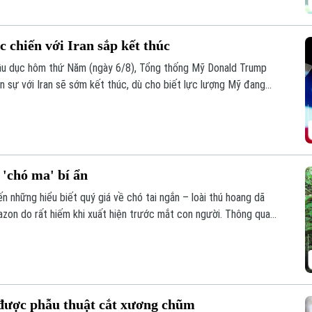
 chiến với Iran sắp kết thúc
Bầu dục hôm thứ Năm (ngày 6/8), Tổng thống Mỹ Donald Trump
n sự với Iran sẽ sớm kết thúc, dù cho biết lực lượng Mỹ đang
hí.
 'chó ma' bí ẩn
n những hiểu biết quý giá về chó tai ngắn – loài thú hoang dã
zon do rất hiếm khi xuất hiện trước mắt con người. Thông qua
các nhà khoa học đã có thêm hình dung về tập tính và môi trường
dã ít được biết đến nhất ở khu vực Mỹ Latinh.
i được phẫu thuật cắt xương chũm