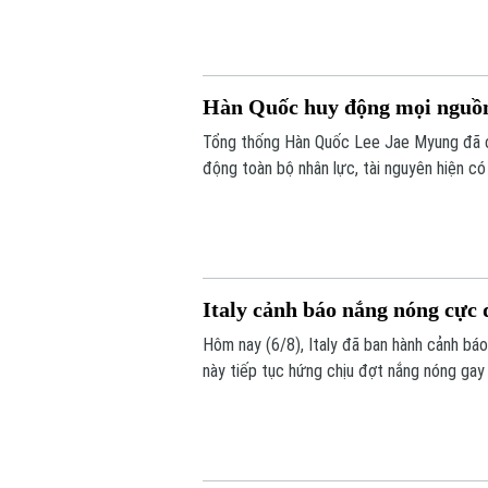
Hàn Quốc huy động mọi nguồn
Tổng thống Hàn Quốc Lee Jae Myung đã ch
động toàn bộ nhân lực, tài nguyên hiện có
đỉnh tại thủ đô Seoul trong ngày 6/8, với
đã khiến hơn 20 người tử vong.
Italy cảnh báo nắng nóng cực 
Hôm nay (6/8), Italy đã ban hành cảnh bá
này tiếp tục hứng chịu đợt nắng nóng gay