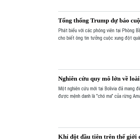
Tổng thống Trump dự báo cuộc
Phát biểu với các phóng viên tại Phòng 
cho biết ông tin tưởng cuộc xung đột quâ
gặp vấn đề về nguồn cung một số loại vũ k
Nghiên cứu quy mô lớn về loài
Một nghiên cứu mới tại Bolivia đã mang đế
được mệnh danh là "chó ma" của rừng Ama
hàng nghìn bức ảnh từ hệ thống bẫy ảnh, 
sống của một trong những loài chó hoang 
Khỉ đột đầu tiên trên thế giớ