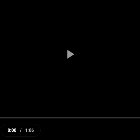
Play
Video
0:00
/
1:06
e
Current
Duration