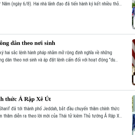
Năm (ngày 6/8). Hai nhà lãnh đạo đã tiến hành ký kết nhiều thỏa
song phương trên các lĩnh vực an ninh mạng, ô tô và dẫn độ.
ông dân theo nơi sinh
ý hai sắc lệnh hành pháp nhằm mở rộng định nghĩa về những
g dân theo nơi sinh và áp đặt lệnh cấm đối với hoạt động "du
ưu tiên hàng đầu trong chiến dịch siết chặt quản lý nhập cư của nhà
nh thức Ả Rập Xê Út
arif đã tới thành phố Jeddah, bắt đầu chuyến thăm chính thức
n thăm diễn ra theo lời mời của Thái tử kiêm Thủ tướng Ả Rập Xê
dulaziz Al Saud.