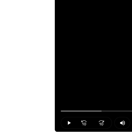
Loaded
:
14.87%
Play
Mut