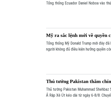
Tổng thống Ecuador Daniel Noboa vào thứ 
thuận quan trọng nhằm thắt chặt quan hệ 
Mỹ ra sắc lệnh mới về quyền c
Tổng thống Mỹ Donald Trump mới đây đã k
người không đủ điều kiện hưởng quyền côn
lịch sinh con". Động thái này tiếp tục là 
lãnh đạo thuộc đảng Cộng hòa.
Thủ tướng Pakistan thăm chí
Thủ tướng Pakistan Muhammad Shehbaz Sh
Ả Rập Xê Út kéo dài từ ngày 6-8/8. Chuyế
Út, Hoàng tử Mohammed bin Salman bin Ab