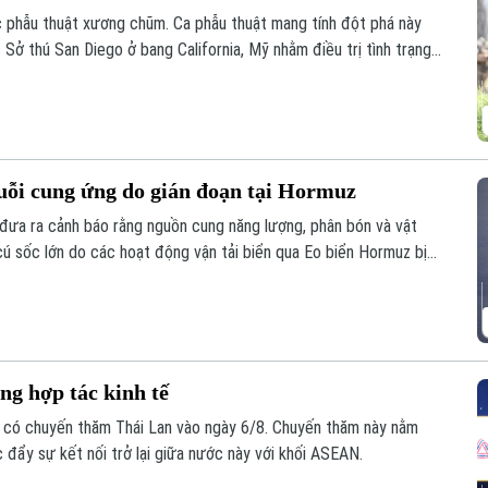
ợc phẫu thuật xương chũm. Ca phẫu thuật mang tính đột phá này
 Sở thú San Diego ở bang California, Mỹ nhằm điều trị tình trạng
ủa con vật.
uỗi cung ứng do gián đoạn tại Hormuz
đưa ra cảnh báo rằng nguồn cung năng lượng, phân bón và vật
cú sốc lớn do các hoạt động vận tải biển qua Eo biển Hormuz bị
g hợp tác kinh tế
 có chuyến thăm Thái Lan vào ngày 6/8. Chuyến thăm này nằm
 đẩy sự kết nối trở lại giữa nước này với khối ASEAN.