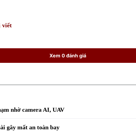
Time
 viết
Xem 0 đánh giá
phạm nhờ camera AI, UAV
ài gây mất an toàn bay