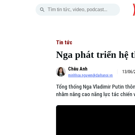
Thứ Sáu
THỜI SỰ
HÀ NỘI
THẾ GIỚI
07 Tháng 08, 2026
Hà Nội
Nhịp sống Hà Nộ
Tin tức
Tin tức
Nga phát triển hệ 
Chính trị
Người Hà Nội
Quân s
Châu Anh
Xã hội
Khoảnh khắc Hà 
Hồ sơ
13/06/
minhhoa.nguyen@daihanoi.vn
An ninh trật tự
Ẩm thực
Người V
Tổng thống Nga Vladimir Putin thôn
nhằm nâng cao năng lực tác chiến 
Công nghệ
Skip Ad