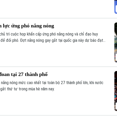
 lực ứng phó nắng nóng
ủ trì cuộc họp khẩn cấp ứng phó nắng nóng và chỉ đạo huy
 để đối phó. Đợt nắng nóng gay gắt tại quốc gia này dự báo đạt
 nhiệt độ có thể lên tới 39 độ C. Thời tiết cực đoan này đến nay
đoan tại 27 thành phố
o nắng nóng mức cao nhất tại toàn bộ 27 thành phố lớn, khi nước
 gắt thứ tư trong mùa hè năm nay.