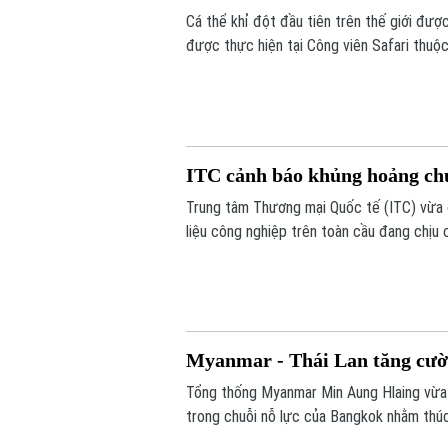
Cá thể khỉ đột đầu tiên trên thế giới đư
được thực hiện tại Công viên Safari thuộc
nhiễm trùng đã lan đến một phần hộp sọ c
ITC cảnh báo khủng hoảng ch
Trung tâm Thương mại Quốc tế (ITC) vừa 
liệu công nghiệp trên toàn cầu đang chịu 
gián đoạn.
Myanmar - Thái Lan tăng cườn
Tổng thống Myanmar Min Aung Hlaing vừa
trong chuỗi nỗ lực của Bangkok nhằm thúc