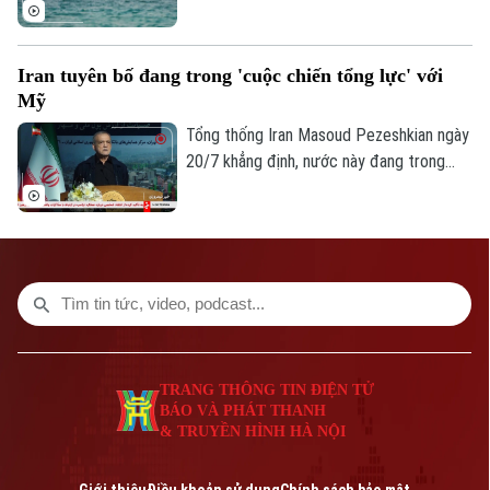
phong tỏa hải quân với các cảng và vùng
biển của quốc gia này.
Iran tuyên bố đang trong 'cuộc chiến tổng lực' với
Mỹ
Tổng thống Iran Masoud Pezeshkian ngày
20/7 khẳng định, nước này đang trong
“cuộc chiến toàn diện” với Mỹ, trong bối
cảnh xung đột giữa hai bên tiếp tục leo
thang và lan rộng sang các quốc gia Vùng
Vịnh.
TRANG THÔNG TIN ĐIỆN TỬ
BÁO VÀ PHÁT THANH
& TRUYỀN HÌNH HÀ NỘI