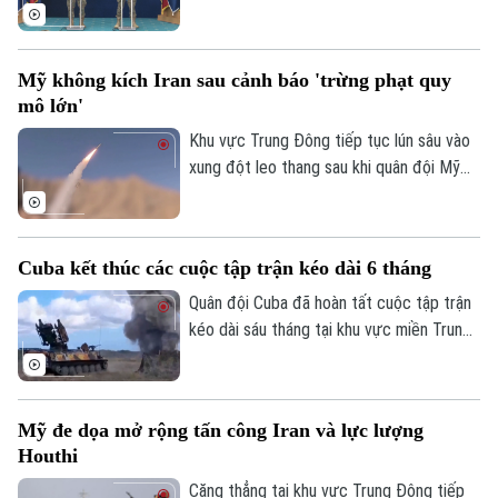
viên của liên minh NATO, đã chính thức
khai hỏa tiêm kích để tiêu diệt thiết bị
bay không người lái (UAV) xâm phạm
Mỹ không kích Iran sau cảnh báo 'trừng phạt quy
không phận.
mô lớn'
Khu vực Trung Đông tiếp tục lún sâu vào
xung đột leo thang sau khi quân đội Mỹ
tiếp tục thực hiện đợt không kích đêm
thứ 13 liên tiếp vào lãnh thổ Iran. Động
thái này diễn ra ngay sau khi Tổng thống
Cuba kết thúc các cuộc tập trận kéo dài 6 tháng
Donald Trump cảnh báo về một "hình phạt
quân sự lớn" và nỗ lực đàm phán ngừng
Quân đội Cuba đã hoàn tất cuộc tập trận
bắn do Iraq làm trung gian chính thức đổ
kéo dài sáu tháng tại khu vực miền Trung
vỡ.
đất nước, trong bối cảnh các biện pháp
trừng phạt và sức ép địa chính trị từ phía
Mỹ đối với hòn đảo này tiếp tục leo
Mỹ đe dọa mở rộng tấn công Iran và lực lượng
thang.
Houthi
Căng thẳng tại khu vực Trung Đông tiếp