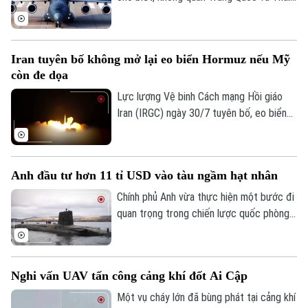
Lan sẽ tiến hành cuộc tập trận chung
mang tên "Falcon Strike-2026" tại Thái
Lan vào tháng 8 tới, nhằm tăng cường hợp
Iran tuyên bố không mở lại eo biển Hormuz nếu Mỹ
tác quốc phòng giữa hai nước.
còn đe dọa
Lực lượng Vệ binh Cách mạng Hồi giáo
Iran (IRGC) ngày 30/7 tuyên bố, eo biển
Hormuz sẽ không được mở lại, chừng nào
Mỹ còn đe dọa và gây hấn với nước này.
Lời cảnh báo trên được Tehran đưa ra
Anh đầu tư hơn 11 tỉ USD vào tàu ngầm hạt nhân
trong bối cảnh hàng trăm tàu hàng cùng
hàng nghìn thủy thủ vẫn đang bị mắc kẹt
Chính phủ Anh vừa thực hiện một bước đi
bên trong vịnh Ba Tư vì xung đột leo
quan trọng trong chiến lược quốc phòng
thang.
khi công bố gói đầu tư trị giá hàng tỉ USD
để hiện đại hóa lá chắn hạt nhân trên biển.
Nghi vấn UAV tấn công cảng khí đốt Ai Cập
Một vụ cháy lớn đã bùng phát tại cảng khí