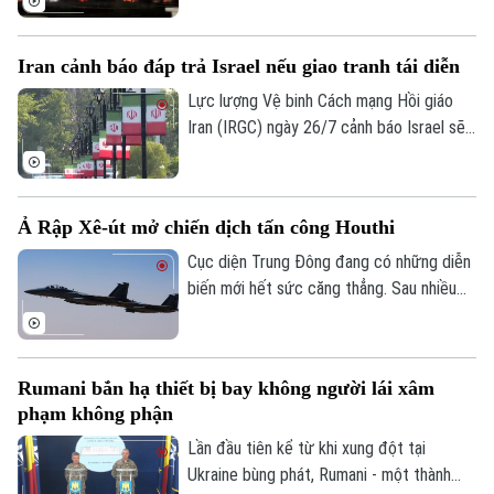
Iran từ đêm 25/7. Giới chức Washington
khẳng định, đây là bước đi nhằm ưu tiên
Iran cảnh báo đáp trả Israel nếu giao tranh tái diễn
cho giải pháp đối thoại để giải quyết cuộc
xung đột kéo dài gần 5 tháng qua.
Lực lượng Vệ binh Cách mạng Hồi giáo
Iran (IRGC) ngày 26/7 cảnh báo Israel sẽ
Liên hệ đường dây nóng (bấm để gọi)
phải đối mặt với hậu quả nghiêm trọng nếu
nối lại các hành động quân sự, đồng thời
Tòa soạn
Tòa soạn
tuyên bố sẽ đáp trả bất kỳ quốc gia nào
0865.116.699 (hotline)
0865.116.699
Ả Rập Xê-út mở chiến dịch tấn công Houthi
hỗ trợ Mỹ tấn công Iran.
Cục diện Trung Đông đang có những diễn
biến mới hết sức căng thẳng. Sau nhiều
năm duy trì lệnh ngừng bắn không chính
thức kể từ tháng 3/2022, liên quân do Ả
Rập Xê-út đứng đầu vừa chính thức xác
Rumani bắn hạ thiết bị bay không người lái xâm
nhận mở chiến dịch không kích quy mô lớn
phạm không phận
nhằm vào các vị trí của lực lượng Houthi
tại Yemen.
Lần đầu tiên kể từ khi xung đột tại
Ukraine bùng phát, Rumani - một thành