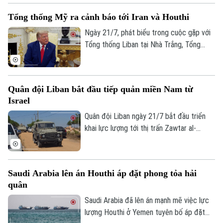
Phó Giám đốc: Nguyễn Kim Khiêm, Nguyễn Minh Đức, Nguyễn Thành Lợi
công khai gần đây nhất.
Tổng thống Mỹ ra cảnh báo tới Iran và Houthi
Ngày 21/7, phát biểu trong cuộc gặp với
Tổng thống Liban tại Nhà Trắng, Tổng
thống Mỹ Donald Trump tuyên bố
Washington sẽ tiếp tục các cuộc tấn
công nhằm vào Iran, đồng thời dự đoán
Quân đội Liban bắt đầu tiếp quản miền Nam từ
Iran sẽ mất từ 20 đến 25 năm để khắc
Israel
phục những thiệt hại hiện nay.
Quân đội Liban ngày 21/7 bắt đầu triển
khai lực lượng tới thị trấn Zawtar al-
Gharbiyeh, thuộc khu vực Nabatieh, sau
khi quân đội Israel rút khỏi vùng này. Đây
là bước đi đầu tiên trong kế hoạch do Mỹ
Saudi Arabia lên án Houthi áp đặt phong tỏa hải
làm trung gian nhằm từng bước khôi phục
quân
quyền kiểm soát của chính quyền Liban tại
khu vực biên giới.
Saudi Arabia đã lên án mạnh mẽ việc lực
lượng Houthi ở Yemen tuyên bố áp đặt