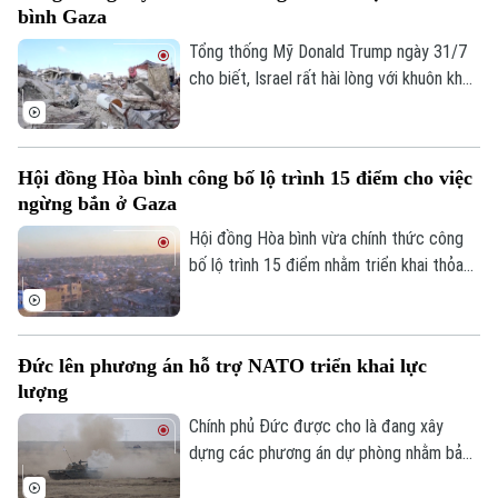
Golf
bình Gaza
Sao
ngừng bắn.
Tổng thống Mỹ Donald Trump ngày 31/7
Điện ảnh
cho biết, Israel rất hài lòng với khuôn khổ
hòa bình do Washington thúc đẩy nhằm
Thời trang
chấm dứt xung đột tại Dải Gaza và coi
đây là cột mốc quan trọng trong việc
Âm nhạc
Hội đồng Hòa bình công bố lộ trình 15 điểm cho việc
triển khai Kế hoạch hòa bình 20 điểm của
ngừng bắn ở Gaza
mình.
Hội đồng Hòa bình vừa chính thức công
bố lộ trình 15 điểm nhằm triển khai thỏa
thuận hòa bình toàn diện tại Dải Gaza. Đây
được xem là bước đột phá mang tính lịch
sử sau khi Tổng thống Mỹ Donald Trump
Đức lên phương án hỗ trợ NATO triển khai lực
thông báo rằng phong trào Hamas chấp
lượng
thuận kế hoạch giải giáp vũ khí.
Chính phủ Đức được cho là đang xây
dựng các phương án dự phòng nhằm bảo
đảm việc triển khai lực lượng của Tổ