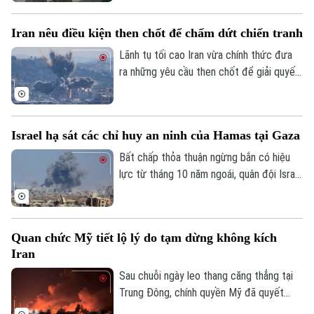
không.
Iran nêu điều kiện then chốt để chấm dứt chiến tranh
Lãnh tụ tối cao Iran vừa chính thức đưa
ra những yêu cầu then chốt để giải quyết
cuộc xung đột hiện nay với Mỹ và Israel.
Tuyên bố này được đưa ra trong bối cảnh
giao tranh giữa Mỹ và Iran đang tạm lắng
Israel hạ sát các chỉ huy an ninh của Hamas tại Gaza
sau các cuộc không kích 13 ngày liên tiếp
và các cuộc đàm phán ngoại giao đang ở
Bất chấp thỏa thuận ngừng bắn có hiệu
giai đoạn nhạy cảm.
lực từ tháng 10 năm ngoái, quân đội Israel
vừa thực hiện hàng loạt cuộc không kích
hạ sát các quan chức an ninh cấp cao của
Hamas. Động thái này diễn ra trong bối
Quan chức Mỹ tiết lộ lý do tạm dừng không kích
cảnh thương vong tại Dải Gaza đã chạm
Iran
những cột mốc đáng lo ngại.
Sau chuỗi ngày leo thang căng thẳng tại
Trung Đông, chính quyền Mỹ đã quyết
định tạm dừng các đòn không kích vào