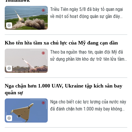
Triều Tiên ngày 5/8 đã bày tỏ quan ngại
về một số hoạt động quân sự gần đây
của Nhật Bản, trong đó có vụ phóng thử
tên lửa hành trình Tomahawk từ tàu khu
trục Aegis Chokai.
Kho tên lửa tầm xa chủ lực của Mỹ đang cạn dần
Theo ba nguồn thạo tin, quân đội Mỹ đã
sử dụng phần lớn kho dự trữ tên lửa tầm
xa có độ chính xác cao trong suốt 5
tháng xung đột với Iran, làm dấy lên lo
ngại về khả năng sẵn sàng chiến đấu của
Nga chặn hơn 1.000 UAV, Ukraine tập kích sân bay
lực lượng này trước các cuộc xung đột
quân sự
trong tương lai.
Nga cho biết các lực lượng của nước này
đã đánh chặn hơn 1.000 máy bay không
người lái từ phía Ukraine ngày 2/8, trong
khi Ukraine tuyên bố đã tấn công một sân
bay quân sự của Nga.