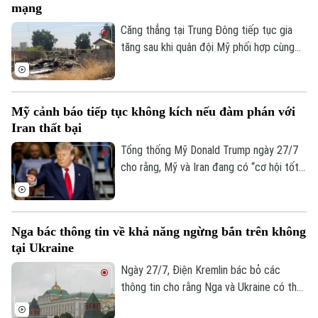
mạng
Israel. Dù vậy, phía Bắc Kinh đến nay vẫn
phủ nhận thông tin về thương vụ này.
Căng thẳng tại Trung Đông tiếp tục gia
tăng sau khi quân đội Mỹ phối hợp cùng
lực lượng Ả Rập Xê-Út bất ngờ tiến hành
loạt không kích vào nhiều mục tiêu trên
lãnh thổ Iraq. Vụ tấn công đã gây thương
Mỹ cảnh báo tiếp tục không kích nếu đàm phán với
vong lớn và vấp phải sự phản đối mạnh mẽ
Iran thất bại
từ giới chức Baghdad.
Tổng thống Mỹ Donald Trump ngày 27/7
cho rằng, Mỹ và Iran đang có “cơ hội tốt”
để đạt được một thỏa thuận. Tuy nhiên,
ông cũng cảnh báo Washington có thể nối
lại các hoạt động quân sự nếu đàm phán
Nga bác thông tin về khả năng ngừng bắn trên không
không đạt kết quả.
tại Ukraine
Ngày 27/7, Điện Kremlin bác bỏ các
thông tin cho rằng Nga và Ukraine có thể
đạt được một thỏa thuận ngừng bắn trên