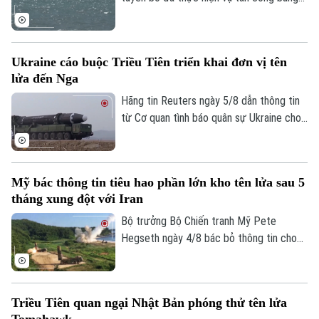
tên lửa đạn đạo nhằm vào tàu chở dầu
của Ả Rập Xê Út trên Biển Đỏ. Đây là
bước leo thang mới nhất trong chiến dịch
Ukraine cáo buộc Triều Tiên triển khai đơn vị tên
phong tỏa hàng hải mà nhóm này đang
lửa đến Nga
thực thi, gây lo ngại sâu sắc cho cộng
đồng quốc tế.
Hãng tin Reuters ngày 5/8 dẫn thông tin
từ Cơ quan tình báo quân sự Ukraine cho
biết một đơn vị tên lửa của Triều Tiên có
thể đã được triển khai tới miền tây nước
Nga, với khả năng được trang bị hàng
Mỹ bác thông tin tiêu hao phần lớn kho tên lửa sau 5
trăm tên lửa đạn đạo nhằm hỗ trợ các
tháng xung đột với Iran
hoạt động quân sự của Moscow tại
Ukraine. Nga và Triều Tiên hiện chưa đưa
Bộ trưởng Bộ Chiến tranh Mỹ Pete
ra bình luận về thông tin này.
Hegseth ngày 4/8 bác bỏ thông tin cho
rằng quân đội nước này đã tiêu hao phần
lớn kho tên lửa sau 5 tháng xung đột với
Iran, khẳng định Washington vẫn duy trì
Triều Tiên quan ngại Nhật Bản phóng thử tên lửa
đầy đủ năng lực quân sự.
Tomahawk