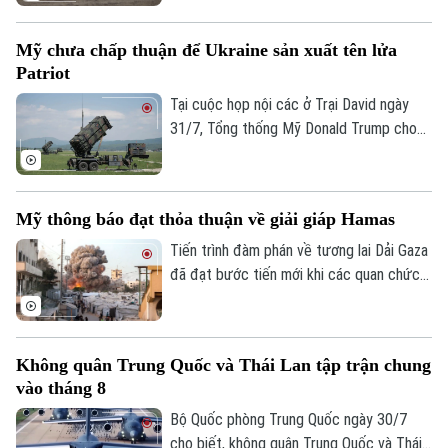
chức Hiệp ước Bắc Đại Tây Dương
(NATO) qua lãnh thổ nước này. Động thái
Mỹ chưa chấp thuận để Ukraine sản xuất tên lửa
diễn ra trong bối cảnh Berlin lo ngại chính
Patriot
quyền một số bang ở nước này có thể
không hợp tác nếu liên minh tăng cường
Tại cuộc họp nội các ở Trại David ngày
hiện diện quân sự ở sườn Đông.
31/7, Tổng thống Mỹ Donald Trump cho
biết Washington chưa đồng ý cấp phép
để Ukraine sản xuất tên lửa Patriot.
Mỹ thông báo đạt thỏa thuận về giải giáp Hamas
Tiến trình đàm phán về tương lai Dải Gaza
đã đạt bước tiến mới khi các quan chức
cấp cao của Hamas ngày 31/7 xác nhận
phong trào này đã đạt được thỏa thuận
với Israel, sau khi Tổng thống Mỹ Donald
Không quân Trung Quốc và Thái Lan tập trận chung
Trump tuyên bố các bên thống nhất về lộ
vào tháng 8
trình "giải giáp hoàn toàn" Hamas.
Bộ Quốc phòng Trung Quốc ngày 30/7
cho biết, không quân Trung Quốc và Thái