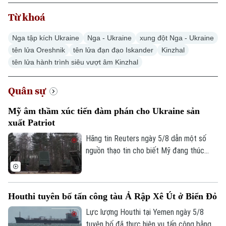
Từ khoá
Nga tập kích Ukraine
Nga - Ukraine
xung đột Nga - Ukraine
tên lửa Oreshnik
tên lửa đạn đạo Iskander
Kinzhal
tên lửa hành trình siêu vượt âm Kinzhal
Xu hướng
Quân sự
Mỹ âm thầm xúc tiến đàm phán cho Ukraine sản
xuất Patriot
Hãng tin Reuters ngày 5/8 dẫn một số
nguồn thạo tin cho biết Mỹ đang thúc
đẩy đàm phán về khả năng cho phép
Ukraine sản xuất tên lửa đánh chặn
Patriot, trong bối cảnh Kiev đang thiếu
Houthi tuyên bố tấn công tàu Ả Rập Xê Út ở Biển Đỏ
hụt loại vũ khí quan trọng này để đối phó
các cuộc tập kích của Nga.
Lực lượng Houthi tại Yemen ngày 5/8
tuyên bố đã thực hiện vụ tấn công bằng