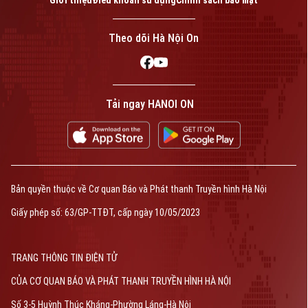
Giới thiệu
Điều khoản sử dụng
Chính sách bảo mật
Theo dõi Hà Nội On
Tải ngay HANOI ON
Bản quyền thuộc về Cơ quan Báo và Phát thanh Truyền hình Hà Nội
Giấy phép số: 63/GP-TTĐT, cấp ngày 10/05/2023
TRANG THÔNG TIN ĐIỆN TỬ
CỦA CƠ QUAN BÁO VÀ PHÁT THANH TRUYỀN HÌNH HÀ NỘI
Số 3-5 Huỳnh Thúc Kháng-Phường Láng-Hà Nội