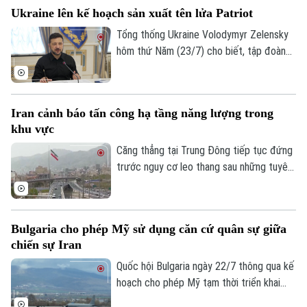
các mục tiêu Iran, cùng với lời đe dọa mở
Ukraine lên kế hoạch sản xuất tên lửa Patriot
rộng tấn công từ Washington.
Tổng thống Ukraine Volodymyr Zelensky
hôm thứ Năm (23/7) cho biết, tập đoàn
quốc phòng và hàng không vũ trụ Mỹ
Raytheon đã chính thức bày tỏ sự quan
tâm đến việc hợp tác sản xuất loại tên
Iran cảnh báo tấn công hạ tầng năng lượng trong
lửa đánh chặn thuộc hệ thống phòng thủ
khu vực
Patriot ngay tại Ukraine.
Căng thẳng tại Trung Đông tiếp tục đứng
trước nguy cơ leo thang sau những tuyên
bố cứng rắn từ phía Iran. Tehran vừa đưa
ra cảnh báo sẽ nhắm mục tiêu vào các cơ
sở hạ tầng năng lượng trên khắp khu vực
Bulgaria cho phép Mỹ sử dụng căn cứ quân sự giữa
nếu Mỹ hiện thực hóa đe dọa tấn công
chiến sự Iran
vào lãnh thổ nước này.
Quốc hội Bulgaria ngày 22/7 thông qua kế
hoạch cho phép Mỹ tạm thời triển khai
máy bay tiếp dầu tại căn cứ quân sự