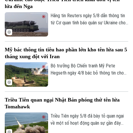
phong tỏa hàng hải mà nhóm này đang
lửa đến Nga
thực thi, gây lo ngại sâu sắc cho cộng
đồng quốc tế.
Hãng tin Reuters ngày 5/8 dẫn thông tin
từ Cơ quan tình báo quân sự Ukraine cho
biết một đơn vị tên lửa của Triều Tiên có
thể đã được triển khai tới miền tây nước
Nga, với khả năng được trang bị hàng
Mỹ bác thông tin tiêu hao phần lớn kho tên lửa sau 5
trăm tên lửa đạn đạo nhằm hỗ trợ các
tháng xung đột với Iran
hoạt động quân sự của Moscow tại
Ukraine. Nga và Triều Tiên hiện chưa đưa
Bộ trưởng Bộ Chiến tranh Mỹ Pete
ra bình luận về thông tin này.
Hegseth ngày 4/8 bác bỏ thông tin cho
rằng quân đội nước này đã tiêu hao phần
lớn kho tên lửa sau 5 tháng xung đột với
Iran, khẳng định Washington vẫn duy trì
Triều Tiên quan ngại Nhật Bản phóng thử tên lửa
đầy đủ năng lực quân sự.
Tomahawk
Triều Tiên ngày 5/8 đã bày tỏ quan ngại
về một số hoạt động quân sự gần đây
của Nhật Bản, trong đó có vụ phóng thử