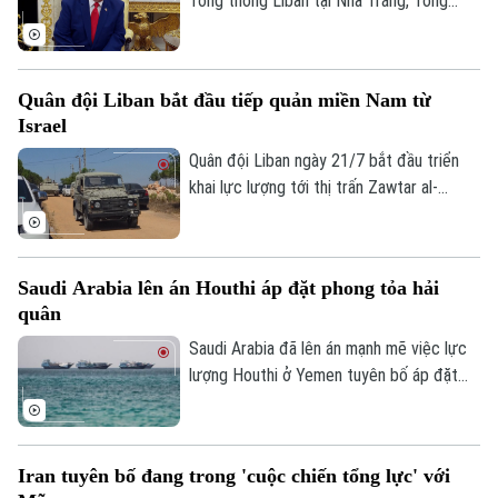
Tổng thống Liban tại Nhà Trắng, Tổng
thống Mỹ Donald Trump tuyên bố
Washington sẽ tiếp tục các cuộc tấn
công nhằm vào Iran, đồng thời dự đoán
Quân đội Liban bắt đầu tiếp quản miền Nam từ
Iran sẽ mất từ 20 đến 25 năm để khắc
Israel
phục những thiệt hại hiện nay.
Quân đội Liban ngày 21/7 bắt đầu triển
khai lực lượng tới thị trấn Zawtar al-
Gharbiyeh, thuộc khu vực Nabatieh, sau
khi quân đội Israel rút khỏi vùng này. Đây
là bước đi đầu tiên trong kế hoạch do Mỹ
Saudi Arabia lên án Houthi áp đặt phong tỏa hải
làm trung gian nhằm từng bước khôi phục
quân
quyền kiểm soát của chính quyền Liban tại
khu vực biên giới.
Saudi Arabia đã lên án mạnh mẽ việc lực
lượng Houthi ở Yemen tuyên bố áp đặt
phong tỏa hải quân với các cảng và vùng
biển của quốc gia này.
Iran tuyên bố đang trong 'cuộc chiến tổng lực' với