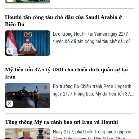
Bezmer, bất chấp cảnh báo từ Iran và
khẳng định động thái này không đồng
Houthi tấn công tàu chở dầu của Saudi Arabia ở
nghĩa Bulgaria tham gia vào bất kỳ hoạt
Biển Đỏ
động quân sự nào chống Tehran.
Lực lượng Houthi tại Yemen ngày 22/7
tuyên bố đã tấn công hai tàu chở dầu của
Ả Rập Xê Út trên Biển Đỏ bằng tên lửa và
thiết bị bay không người lái (UAV), chỉ ít
Bản quyền thuộc về Cơ quan Báo và Phát thanh Truyền hình Hà Nội Giấy
ngày sau khi đơn phương áp đặt lệnh
phép số: Số 63/GP-TTDT, cấp ngày 10/05/2023
Mỹ tiêu tốn 37,5 tỷ USD cho chiến dịch quân sự tại
phong tỏa hàng hải đối với quốc gia vùng
TRANG THÔNG TIN ĐIỆN TỬ
Iran
Vịnh.
Bộ trưởng Bộ Chiến tranh Pete Hegseth
CỦA CƠ QUAN BÁO VÀ PHÁT THANH TRUYỀN HÌNH HÀ NỘI
ngày 21/7 thông báo, Mỹ đã tiêu tốn 37,5
Số 3-5 Huỳnh Thúc Kháng-Phường Láng-Hà Nội
tỷ USD cho chiến dịch quân sự tại Iran,
Giám đốc: VŨ MINH TUẤN
cao hơn gần 8 tỷ USD so với ước tính
công khai gần đây nhất.
Phó Giám đốc: Nguyễn Kim Khiêm, Nguyễn Minh Đức, Nguyễn Thành Lợi
Tổng thống Mỹ ra cảnh báo tới Iran và Houthi
Ngày 21/7, phát biểu trong cuộc gặp với