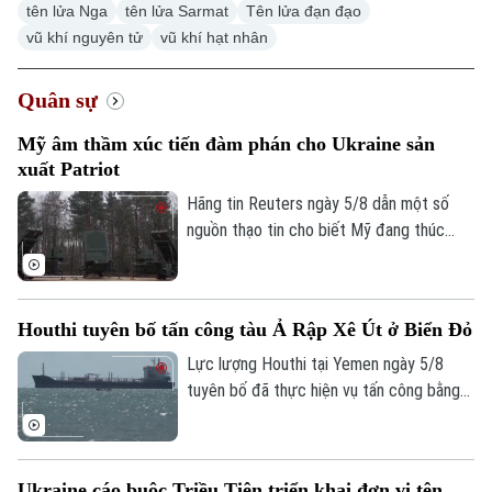
tên lửa Nga
tên lửa Sarmat
Tên lửa đạn đạo
vũ khí nguyên tử
vũ khí hạt nhân
Quân sự
Xu hướng
Mỹ âm thầm xúc tiến đàm phán cho Ukraine sản
xuất Patriot
Hãng tin Reuters ngày 5/8 dẫn một số
nguồn thạo tin cho biết Mỹ đang thúc
đẩy đàm phán về khả năng cho phép
Ukraine sản xuất tên lửa đánh chặn
Patriot, trong bối cảnh Kiev đang thiếu
Houthi tuyên bố tấn công tàu Ả Rập Xê Út ở Biển Đỏ
hụt loại vũ khí quan trọng này để đối phó
các cuộc tập kích của Nga.
Lực lượng Houthi tại Yemen ngày 5/8
tuyên bố đã thực hiện vụ tấn công bằng
tên lửa đạn đạo nhằm vào tàu chở dầu
của Ả Rập Xê Út trên Biển Đỏ. Đây là
bước leo thang mới nhất trong chiến dịch
Ukraine cáo buộc Triều Tiên triển khai đơn vị tên