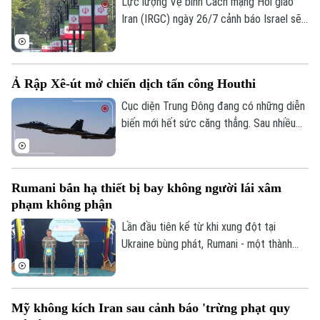
xung đột kéo dài gần 5 tháng qua.
Lực lượng Vệ binh Cách mạng Hồi giáo
Iran (IRGC) ngày 26/7 cảnh báo Israel sẽ
phải đối mặt với hậu quả nghiêm trọng nếu
nối lại các hành động quân sự, đồng thời
Liên hệ đường dây nóng (bấm để gọi)
tuyên bố sẽ đáp trả bất kỳ quốc gia nào
Tòa soạn
Tòa soạn
Ả Rập Xê-út mở chiến dịch tấn công Houthi
hỗ trợ Mỹ tấn công Iran.
0865.116.699 (hotline)
0865.116.699
Cục diện Trung Đông đang có những diễn
biến mới hết sức căng thẳng. Sau nhiều
năm duy trì lệnh ngừng bắn không chính
thức kể từ tháng 3/2022, liên quân do Ả
Rập Xê-út đứng đầu vừa chính thức xác
Rumani bắn hạ thiết bị bay không người lái xâm
nhận mở chiến dịch không kích quy mô lớn
phạm không phận
nhằm vào các vị trí của lực lượng Houthi
tại Yemen.
Lần đầu tiên kể từ khi xung đột tại
Ukraine bùng phát, Rumani - một thành
viên của liên minh NATO, đã chính thức
khai hỏa tiêm kích để tiêu diệt thiết bị
bay không người lái (UAV) xâm phạm
Mỹ không kích Iran sau cảnh báo 'trừng phạt quy
không phận.