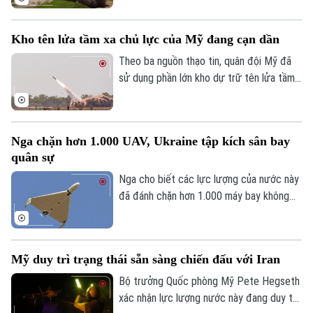
tên lửa hành trình Tomahawk từ tàu khu
trục Aegis Chokai.
Kho tên lửa tầm xa chủ lực của Mỹ đang cạn dần
Theo ba nguồn thạo tin, quân đội Mỹ đã
sử dụng phần lớn kho dự trữ tên lửa tầm
xa có độ chính xác cao trong suốt 5
tháng xung đột với Iran, làm dấy lên lo
ngại về khả năng sẵn sàng chiến đấu của
Nga chặn hơn 1.000 UAV, Ukraine tập kích sân bay
lực lượng này trước các cuộc xung đột
quân sự
trong tương lai.
Nga cho biết các lực lượng của nước này
đã đánh chặn hơn 1.000 máy bay không
người lái từ phía Ukraine ngày 2/8, trong
khi Ukraine tuyên bố đã tấn công một sân
bay quân sự của Nga.
Mỹ duy trì trạng thái sẵn sàng chiến đấu với Iran
Bộ trưởng Quốc phòng Mỹ Pete Hegseth
xác nhận lực lượng nước này đang duy trì