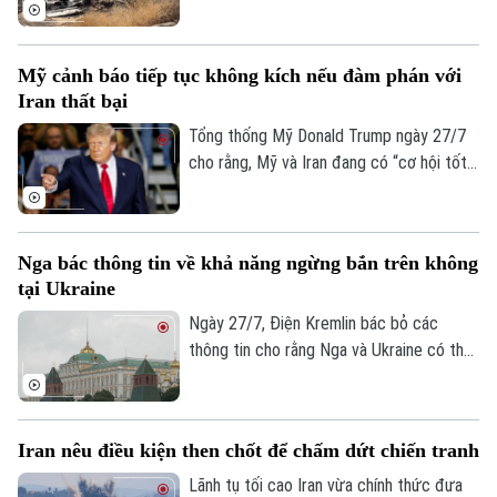
lực lượng Ả Rập Xê-Út bất ngờ tiến hành
loạt không kích vào nhiều mục tiêu trên
lãnh thổ Iraq. Vụ tấn công đã gây thương
Mỹ cảnh báo tiếp tục không kích nếu đàm phán với
vong lớn và vấp phải sự phản đối mạnh mẽ
Iran thất bại
từ giới chức Baghdad.
Tổng thống Mỹ Donald Trump ngày 27/7
cho rằng, Mỹ và Iran đang có “cơ hội tốt”
để đạt được một thỏa thuận. Tuy nhiên,
ông cũng cảnh báo Washington có thể nối
lại các hoạt động quân sự nếu đàm phán
Nga bác thông tin về khả năng ngừng bắn trên không
không đạt kết quả.
tại Ukraine
Ngày 27/7, Điện Kremlin bác bỏ các
thông tin cho rằng Nga và Ukraine có thể
đạt được một thỏa thuận ngừng bắn trên
không.
Iran nêu điều kiện then chốt để chấm dứt chiến tranh
Lãnh tụ tối cao Iran vừa chính thức đưa