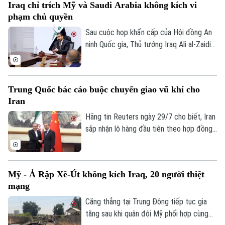
Iraq chỉ trích Mỹ và Saudi Arabia không kích vi
được khống chế hoàn toàn và không ghi
phạm chủ quyền
nhận thương vong, nhiều nguồn tin quốc
tế dấy lên nghi vấn vụ việc có thể xuất
Sau cuộc họp khẩn cấp của Hội đồng An
phát từ một cuộc tấn công bằng máy bay
ninh Quốc gia, Thủ tướng Iraq Ali al-Zaidi
không người lái (UAV).
ngày 29/7 đã chỉ đạo Bộ Ngoại giao nước
này tiến hành các biện pháp pháp lý cần
thiết liên quan đến các cuộc không kích
Trung Quốc bác cáo buộc chuyển giao vũ khí cho
của Mỹ và Saudi Arabia vào lãnh thổ Iraq.
Iran
Vụ việc đã gây ra thương vong lớn cho
hàng chục người và làm gia tăng căng
Hãng tin Reuters ngày 29/7 cho biết, Iran
thẳng ngoại giao trong khu vực.
sắp nhận lô hàng đầu tiên theo hợp đồng
mua khoảng 400 hệ thống tên lửa phòng
không vác vai do Trung Quốc sản xuất,
nhằm tăng cường năng lực phòng không
Mỹ - Ả Rập Xê-Út không kích Iraq, 20 người thiệt
sau nhiều tháng giao tranh với Mỹ và
mạng
Israel. Dù vậy, phía Bắc Kinh đến nay vẫn
phủ nhận thông tin về thương vụ này.
Căng thẳng tại Trung Đông tiếp tục gia
tăng sau khi quân đội Mỹ phối hợp cùng