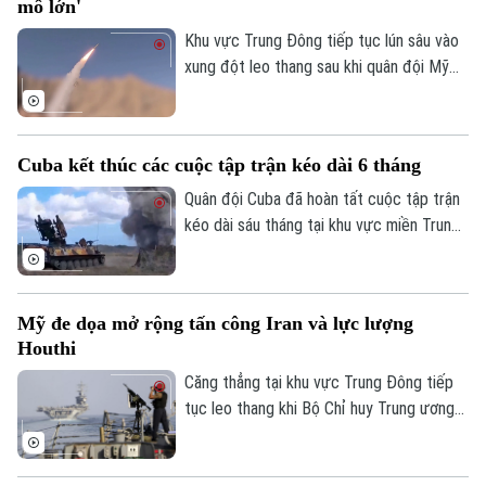
mô lớn'
Khu vực Trung Đông tiếp tục lún sâu vào
xung đột leo thang sau khi quân đội Mỹ
tiếp tục thực hiện đợt không kích đêm
thứ 13 liên tiếp vào lãnh thổ Iran. Động
thái này diễn ra ngay sau khi Tổng thống
Cuba kết thúc các cuộc tập trận kéo dài 6 tháng
Donald Trump cảnh báo về một "hình phạt
quân sự lớn" và nỗ lực đàm phán ngừng
Quân đội Cuba đã hoàn tất cuộc tập trận
bắn do Iraq làm trung gian chính thức đổ
kéo dài sáu tháng tại khu vực miền Trung
vỡ.
đất nước, trong bối cảnh các biện pháp
trừng phạt và sức ép địa chính trị từ phía
Mỹ đối với hòn đảo này tiếp tục leo
Mỹ đe dọa mở rộng tấn công Iran và lực lượng
thang.
Houthi
Căng thẳng tại khu vực Trung Đông tiếp
tục leo thang khi Bộ Chỉ huy Trung ương
Mỹ (CENTCOM) xác nhận vừa tiến hành
đêm tấn công thứ 13 liên tiếp nhắm vào