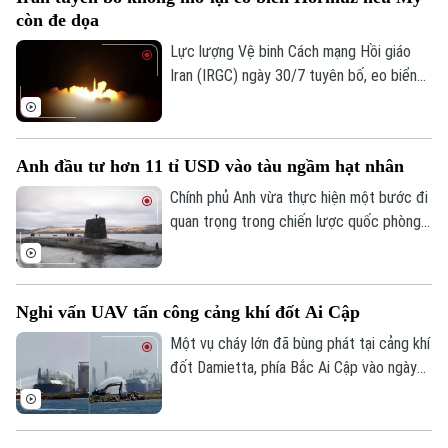
tác quốc phòng giữa hai nước.
còn đe dọa
Lực lượng Vệ binh Cách mạng Hồi giáo
Iran (IRGC) ngày 30/7 tuyên bố, eo biển
Hormuz sẽ không được mở lại, chừng nào
Mỹ còn đe dọa và gây hấn với nước này.
Lời cảnh báo trên được Tehran đưa ra
Anh đầu tư hơn 11 tỉ USD vào tàu ngầm hạt nhân
trong bối cảnh hàng trăm tàu hàng cùng
hàng nghìn thủy thủ vẫn đang bị mắc kẹt
Chính phủ Anh vừa thực hiện một bước đi
bên trong vịnh Ba Tư vì xung đột leo
quan trọng trong chiến lược quốc phòng
thang.
khi công bố gói đầu tư trị giá hàng tỉ USD
để hiện đại hóa lá chắn hạt nhân trên biển.
Nghi vấn UAV tấn công cảng khí đốt Ai Cập
Một vụ cháy lớn đã bùng phát tại cảng khí
đốt Damietta, phía Bắc Ai Cập vào ngày
29/7, khiến hai tàu chở khí bốc cháy.
Trong khi Bộ Dầu mỏ và Tài nguyên
Theo dõi Hà Nội On
Khoáng sản Ai Cập khẳng định, sự cố đã