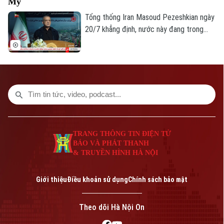
Mỹ
Tổng thống Iran Masoud Pezeshkian ngày
20/7 khẳng định, nước này đang trong
“cuộc chiến toàn diện” với Mỹ, trong bối
cảnh xung đột giữa hai bên tiếp tục leo
thang và lan rộng sang các quốc gia Vùng
Vịnh.
TRANG THÔNG TIN ĐIỆN TỬ
BÁO VÀ PHÁT THANH
& TRUYỀN HÌNH HÀ NỘI
Giới thiệu
Điều khoản sử dụng
Chính sách bảo mật
Theo dõi Hà Nội On