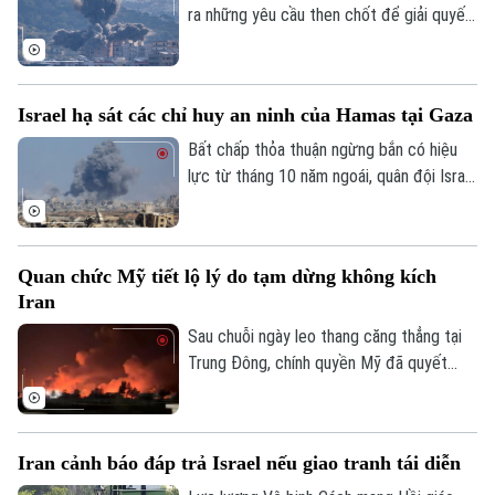
ra những yêu cầu then chốt để giải quyết
cuộc xung đột hiện nay với Mỹ và Israel.
Tuyên bố này được đưa ra trong bối cảnh
giao tranh giữa Mỹ và Iran đang tạm lắng
Israel hạ sát các chỉ huy an ninh của Hamas tại Gaza
sau các cuộc không kích 13 ngày liên tiếp
và các cuộc đàm phán ngoại giao đang ở
Bất chấp thỏa thuận ngừng bắn có hiệu
giai đoạn nhạy cảm.
lực từ tháng 10 năm ngoái, quân đội Israel
vừa thực hiện hàng loạt cuộc không kích
hạ sát các quan chức an ninh cấp cao của
Hamas. Động thái này diễn ra trong bối
Quan chức Mỹ tiết lộ lý do tạm dừng không kích
cảnh thương vong tại Dải Gaza đã chạm
Iran
những cột mốc đáng lo ngại.
Sau chuỗi ngày leo thang căng thẳng tại
Trung Đông, chính quyền Mỹ đã quyết
định tạm dừng các đòn không kích vào
Iran từ đêm 25/7. Giới chức Washington
khẳng định, đây là bước đi nhằm ưu tiên
Iran cảnh báo đáp trả Israel nếu giao tranh tái diễn
cho giải pháp đối thoại để giải quyết cuộc