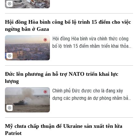
hòa bình do Washington thúc đẩy nhằm
chấm dứt xung đột tại Dải Gaza và coi
Điện ảnh
đây là cột mốc quan trọng trong việc
Hội đồng Hòa bình công bố lộ trình 15 điểm cho việc
triển khai Kế hoạch hòa bình 20 điểm của
Thời trang
ngừng bắn ở Gaza
mình.
Âm nhạc
Hội đồng Hòa bình vừa chính thức công
bố lộ trình 15 điểm nhằm triển khai thỏa
thuận hòa bình toàn diện tại Dải Gaza. Đây
được xem là bước đột phá mang tính lịch
sử sau khi Tổng thống Mỹ Donald Trump
Đức lên phương án hỗ trợ NATO triển khai lực
thông báo rằng phong trào Hamas chấp
lượng
thuận kế hoạch giải giáp vũ khí.
Chính phủ Đức được cho là đang xây
dựng các phương án dự phòng nhằm bảo
đảm việc triển khai lực lượng của Tổ
chức Hiệp ước Bắc Đại Tây Dương
(NATO) qua lãnh thổ nước này. Động thái
Mỹ chưa chấp thuận để Ukraine sản xuất tên lửa
diễn ra trong bối cảnh Berlin lo ngại chính
Patriot
quyền một số bang ở nước này có thể