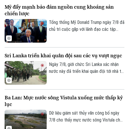
thành phố Cali trong bối cảnh an ninh
Mỹ đẩy mạnh bảo đảm nguồn cung khoáng sản
được siết chặt, đánh dấu một dấu mốc
chiến lược
chưa từng có trong lịch sử chính trị nước
này.
Tổng thống Mỹ Donald Trump ngày 7/8 đã
chủ trì cuộc gặp với lãnh đạo các tập
đoàn khai khoáng lớn, trong bối cảnh
Washington đẩy mạnh chiến lược bảo
đảm nguồn cung khoáng sản quan trọng
Sri Lanka triển khai quân đội sau các vụ vượt ngục
phục vụ quốc phòng và giảm phụ thuộc
vào chuỗi cung ứng từ Trung Quốc.
Ngày 7/8, giới chức Sri Lanka xác nhận
nước này đã triển khai quân đội tới nhà tù
chính ở thành phố Colombo và hai nhà tù
khác, sau vụ vượt ngục bất thành khiến ba
phạm nhân thiệt mạng và 23 người bị
Chuyên mục
Ba Lan: Mực nước sông Vistula xuống mức thấp kỷ
thương.
lục
Thời sự
Dữ liệu giám sát thủy văn công bố ngày
7/8 cho thấy mực nước sông Vistula chảy
Hà Nội
Hà Nội
qua thủ đô Warsaw của Ba Lan đã giảm