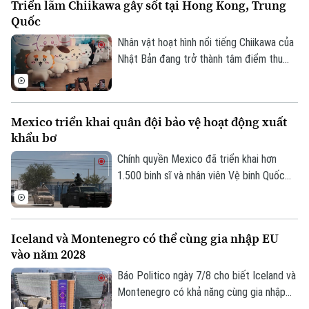
Triển lãm Chiikawa gây sốt tại Hong Kong, Trung
đặc biệt.
Quốc
Nhân vật hoạt hình nổi tiếng Chiikawa của
Nhật Bản đang trở thành tâm điểm thu
hút đông đảo người hâm mộ tại Hong
Kong (Trung Quốc) với một triển lãm nghệ
thuật quy mô lớn. Sự kiện mang đến
Mexico triển khai quân đội bảo vệ hoạt động xuất
không gian trải nghiệm đa giác quan, kết
khẩu bơ
hợp giữa nghệ thuật, âm nhạc và các mô
hình khổng lồ, góp phần thúc đẩy du lịch
Chính quyền Mexico đã triển khai hơn
văn hóa và kinh tế sáng tạo.
1.500 binh sĩ và nhân viên Vệ binh Quốc
gia tới bang Michoacan – khu vực sản
xuất bơ trọng điểm ở miền Tây nước này,
nhằm ngăn chặn tình trạng tống tiền và
Iceland và Montenegro có thể cùng gia nhập EU
bạo lực của các băng nhóm tội phạm ảnh
vào năm 2028
hưởng tới hoạt động xuất khẩu quả bơ
sang Mỹ.
Báo Politico ngày 7/8 cho biết Iceland và
Montenegro có khả năng cùng gia nhập
Liên minh châu Âu (EU) vào năm 2028.