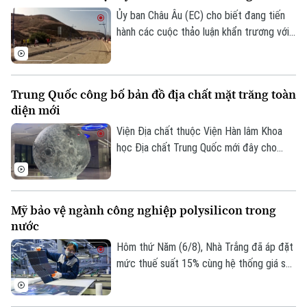
quỵ cho bà.
Ủy ban Châu Âu (EC) cho biết đang tiến
hành các cuộc thảo luận khẩn trương với
Tây Ban Nha về một gói hỗ trợ tài chính
bổ sung dành cho vùng lãnh thổ Ceuta.
Động thái này diễn ra sau khi ghi nhận
Trung Quốc công bố bản đồ địa chất mặt trăng toàn
khoảng 72.000 người di cư vượt biên từ
diện mới
Maroc vào khu vực này trong một đợt
biến động chưa từng có tiền lệ.
Viện Địa chất thuộc Viện Hàn lâm Khoa
học Địa chất Trung Quốc mới đây cho
biết một nhóm nghiên cứu của nước này
đã hoàn thành bản đồ địa chất cập nhật
toàn bộ bề mặt Mặt Trăng với tỷ lệ 1:5
Mỹ bảo vệ ngành công nghiệp polysilicon trong
triệu. Đây được xem là bước tiến khoa
nước
học quan trọng giúp viết lại lịch sử địa
chất của thiên thể này dựa trên những dữ
Hôm thứ Năm (6/8), Nhà Trắng đã áp đặt
liệu nghiên cứu tiên tiến nhất.
Liên hệ đường dây nóng (bấm để gọi)
mức thuế suất 15% cùng hệ thống giá sàn
mới đối với các sản phẩm làm từ
Tòa soạn
Tòa soạn
polysilicon – loại nguyên liệu thô then