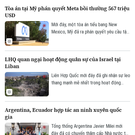
0865.116.699 (hotline)
0865.116.699
chốt cho ngành bán dẫn và sản xuất tấm
Tòa án tại Mỹ phán quyết Meta bồi thường 567 triệu
pin năng lượng mặt trời.
USD
Mới đây, một tòa án tiểu bang New
Mexico, Mỹ đã ra phán quyết yêu cầu tập
đoàn Meta bồi thường 567 triệu USD và
thay đổi phương thức vận hành các nền
tảng mạng xã hội đối với người dùng trẻ
LHQ quan ngại hoạt động quân sự của Israel tại
tuổi, sau khi xác định công ty này chịu
Liban
trách nhiệm gây tổn hại đến sức khỏe
tâm thần của trẻ em.
Liên Hợp Quốc mới đây đã ghi nhận sự leo
thang mạnh mẽ nhất trong hoạt động
quân sự của Israel tại Liban kể từ cuối
tháng 6, với hàng loạt đạn pháo và các
cuộc không kích dữ dội được ghi nhận tại
Argentina, Ecuador hợp tác an ninh xuyên quốc
nhiều khu vực.
gia
Tổng thống Argentina Javier Milei mới
đây đã có chuyến thăm cấp Nhà nước tới