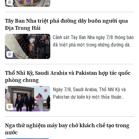
Kịch bản này sẽ phụ thuộc vào kết quả
cuộc trưng cầu dân ý tại Iceland về việc
Tây Ban Nha triệt phá đường dây buôn người qua
nối lại đàm phán gia nhập EU vào cuối
Địa Trung Hải
tháng này.
Cảnh sát Tây Ban Nha ngày 7/8 thông báo
đã triệt phá một trong những đường dây
buôn người lớn nhất hoạt động trên tuyến
Địa Trung Hải, bắt giữ 78 đối tượng và
Theo dõi Hà Nội On
thu giữ 18 tàu cao tốc.
Thổ Nhĩ Kỳ, Saudi Arabia và Pakistan hợp tác quốc
phòng chung
Ngày 7/8, Saudi Arabia, Thổ Nhĩ Kỳ và
Pakistan dự kiến ký một thỏa thuận
phòng thủ chung tại thành phố Jeddah
của Saudi Arabia, nhằm tăng cường quan
hệ an ninh giữa ba nước.
Nga thử nghiệm máy bay chở khách chế tạo trong
nước