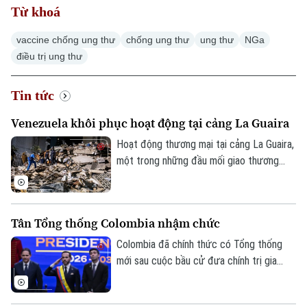
Từ khoá
vaccine chống ung thư
chống ung thư
ung thư
NGa
điều trị ung thư
Tin tức
Venezuela khôi phục hoạt động tại cảng La Guaira
Hoạt động thương mại tại cảng La Guaira,
một trong những đầu mối giao thương
quan trọng của Venezuela, đang có dấu
hiệu khôi phục sau trận động đất kép hồi
tháng 6. Một tàu container mang cờ Bồ
Tân Tổng thống Colombia nhậm chức
Đào Nha đã được ghi nhận đang dỡ hàng
tại cảng này hôm 7/8.
Colombia đã chính thức có Tổng thống
mới sau cuộc bầu cử đưa chính trị gia
cánh hữu Abelardo De La Espriella lên
nắm quyền. Lễ nhậm chức diễn ra tại