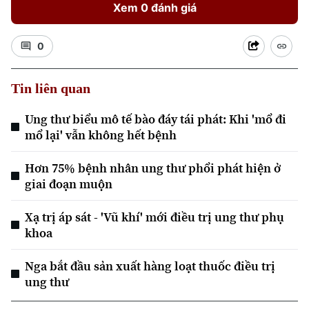
Xem 0 đánh giá
0
Tin liên quan
Ung thư biểu mô tế bào đáy tái phát: Khi 'mổ đi
Xu hướng
mổ lại' vẫn không hết bệnh
Hơn 75% bệnh nhân ung thư phổi phát hiện ở
giai đoạn muộn
Xạ trị áp sát - 'Vũ khí' mới điều trị ung thư phụ
khoa
Nga bắt đầu sản xuất hàng loạt thuốc điều trị
ung thư