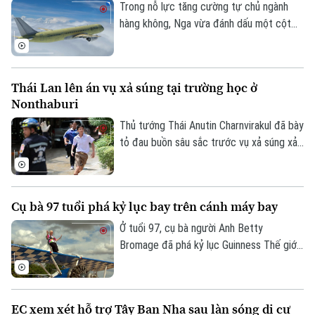
Trong nỗ lực tăng cường tự chủ ngành
hàng không, Nga vừa đánh dấu một cột
mốc mới khi chiếc máy bay chở khách
MS-21, được chế tạo hoàn toàn trong
nước, thực hiện thành công chuyến bay
Thái Lan lên án vụ xả súng tại trường học ở
đầu tiên.
Nonthaburi
Thủ tướng Thái Anutin Charnvirakul đã bày
tỏ đau buồn sâu sắc trước vụ xả súng xảy
ra vào sáng 7/8 theo giờ địa phương, tại
trường Thepsirin, tỉnh Nonthaburi, khiến ít
nhất 8 người thiệt mạng bao gồm cả nghi
Cụ bà 97 tuổi phá kỷ lục bay trên cánh máy bay
phạm và 22 người khác bị thương.
Ở tuổi 97, cụ bà người Anh Betty
Bromage đã phá kỷ lục Guinness Thế giới
của chính mình khi trở thành người phụ nữ
lớn tuổi nhất biểu diễn trên cánh máy bay.
Thử thách đặc biệt này cũng nhằm gây
EC xem xét hỗ trợ Tây Ban Nha sau làn sóng di cư
quỹ cho bệnh viện từng điều trị bệnh đột