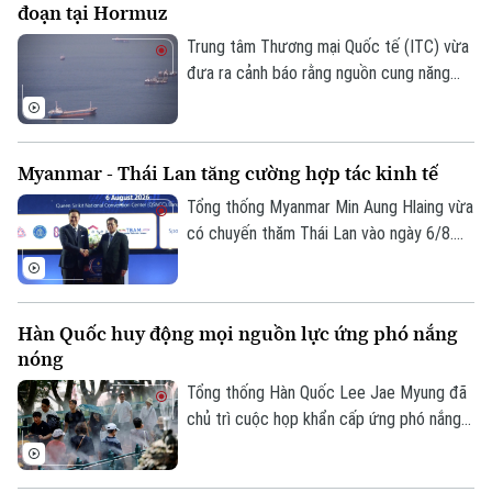
đoạn tại Hormuz
một phần hộp sọ của con vật.
Trung tâm Thương mại Quốc tế (ITC) vừa
đưa ra cảnh báo rằng nguồn cung năng
lượng, phân bón và vật liệu công nghiệp
trên toàn cầu đang chịu cú sốc lớn do
các hoạt động vận tải biển qua Eo biển
Myanmar - Thái Lan tăng cường hợp tác kinh tế
Hormuz bị gián đoạn.
Tổng thống Myanmar Min Aung Hlaing vừa
có chuyến thăm Thái Lan vào ngày 6/8.
Chuyến thăm này nằm trong chuỗi nỗ lực
của Bangkok nhằm thúc đẩy sự kết nối
trở lại giữa nước này với khối ASEAN.
Hàn Quốc huy động mọi nguồn lực ứng phó nắng
nóng
Tổng thống Hàn Quốc Lee Jae Myung đã
chủ trì cuộc họp khẩn cấp ứng phó nắng
nóng và chỉ đạo huy động toàn bộ nhân
lực, tài nguyên hiện có để đối phó. Đợt