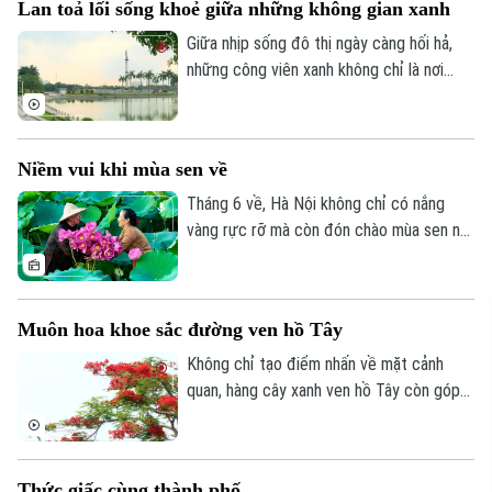
Lan toả lối sống khoẻ giữa những không gian xanh
đến tham quan, lưu giữ những khoảnh
khắc đẹp của mùa hè Hà Nội.
Giữa nhịp sống đô thị ngày càng hối hả,
những công viên xanh không chỉ là nơi
điều hòa không khí, tạo cảnh quan cho
Thành phố mà còn trở thành điểm đến
quen thuộc của nhiều người dân để nghỉ
Niềm vui khi mùa sen về
ngơi, thư giãn, rèn luyện sức khoẻ.
Tháng 6 về, Hà Nội không chỉ có nắng
vàng rực rỡ mà còn đón chào mùa sen nở
rộ - một "món quà" đặc sản mà đất trời
ban tặng cho Thủ đô. Không chỉ tạo nên
cảnh quan thơ mộng thu hút đông đảo du
Muôn hoa khoe sắc đường ven hồ Tây
khách và giới nhiếp ảnh đến thưởng
ngoạn, mùa sen năm nay còn mang lại
Không chỉ tạo điểm nhấn về mặt cảnh
niềm vui về một vụ mùa bội thu cho người
quan, hàng cây xanh ven hồ Tây còn góp
nông dân tại các vùng trồng sen lớn như
phần mang đến bầu không khí trong lành,
Thanh Oai hay Tây Hồ.
mát mẻ để người dân thư giãn, rèn luyện
sức khỏe.
Thức giấc cùng thành phố