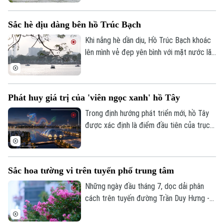
nên đặc biệt hơn với sự xuất hiện của
những đàn chim di trú.
Điện ảnh
Sắc hè dịu dàng bên hồ Trúc Bạch
Khi nắng hè dần dịu, Hồ Trúc Bạch khoác
Thời trang
lên mình vẻ đẹp yên bình với mặt nước lăn
Âm nhạc
tăn gợn sóng, hàng cây xanh tỏa bóng
mát và những con đường ven hồ rợp gió.
Phát huy giá trị của 'viên ngọc xanh' hồ Tây
Trong định hướng phát triển mới, hồ Tây
được xác định là điểm đầu tiên của trục
hồ Tây - Cổ Loa - Gia Bình - 1 trong 9 trục
động lực phát triển của Thủ đô Hà Nội,
kết nối trung tâm lịch sử với các không
Sắc hoa tường vi trên tuyến phố trung tâm
gian phát triển mới.
Những ngày đầu tháng 7, dọc dải phân
cách trên tuyến đường Trần Duy Hưng -
Nguyễn Chí Thanh, sắc hồng của hoa
Theo dõi Hà Nội On
tường vi đang vào mùa nở rộ, tạo nên