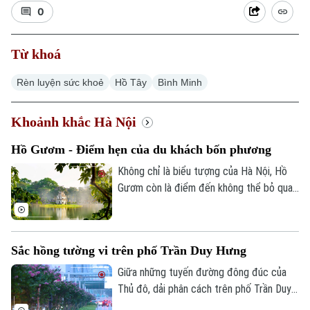
0
Từ khoá
Rèn luyện sức khoẻ
Hồ Tây
Bình Minh
Chuyên mục
Khoảnh khắc Hà Nội
Hồ Gươm - Điểm hẹn của du khách bốn phương
Thời sự
Không chỉ là biểu tượng của Hà Nội, Hồ
Hà Nội
Gươm còn là điểm đến không thể bỏ qua
Hà Nội
đối với du khách trong và ngoài nước. Mỗi
Chính trị
ngày, nơi đây đón hàng nghìn lượt người
Nhịp sống Hà Nội
Thế giới
đến tham quan, khám phá và cảm nhận vẻ
Sắc hồng tường vi trên phố Trần Duy Hưng
Xã hội
đẹp của Thủ đô ngàn năm văn hiến.
Người Hà Nội
Tin tức
Kinh tế
Giữa những tuyến đường đông đúc của
An ninh trật tự
Thủ đô, dải phân cách trên phố Trần Duy
Khoảnh khắc Hà Nội
Quân sự
Hưng những ngày này trở nên nổi bật với
Tin tức
Nhà đất