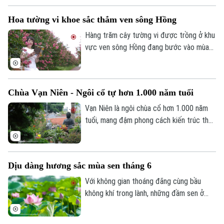
điểm nhấn cảnh quan đầy sức sống giữa
Hoa tường vi khoe sắc thắm ven sông Hồng
lòng Thủ đô.
Hàng trăm cây tường vi được trồng ở khu
vực ven sông Hồng đang bước vào mùa
nở rộ, khoe sắc thắm, tạo nên một khung
cảnh đầy thơ mộng, khiến bất cứ ai đi
ngang qua cũng muốn dừng chân để ngắm
Chùa Vạn Niên - Ngôi cổ tự hơn 1.000 năm tuổi
nhìn và lưu giữ hình ảnh đẹp.
Vạn Niên là ngôi chùa cổ hơn 1.000 năm
tuổi, mang đậm phong cách kiến trúc thời
Nguyễn. Với vẻ đẹp cổ kính, trang nghiêm
cùng nét kiến trúc độc đáo, nơi đây thu
hút đông đảo người dân và du khách gần
Dịu dàng hương sắc mùa sen tháng 6
xa tới tham quan, chiêm bái.
Với không gian thoáng đãng cùng bầu
không khí trong lành, những đầm sen ở
ngoại thành Hà Nội mang đến cảm giác
bình yên, xua tan đi mọi ưu phiền, vội vã