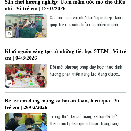
Sân chơi hướng nghiệp: Ươm mầm ước mơ cho thiếu
quan sát, tư duy sáng tạo và kỹ năng phân
nhi | Vì trẻ em | 12/03/2026
tích. Mỗi trang sách, mỗi dòng chữ góp
phần hình thành thói quen học tập, giúp
Các mô hình vui chơi hướng nghiệp đang
các em tự tin tiếp nhận kiến thức và áp
giúp trẻ em sớm tiếp cận nhiều ngành
dụng vào cuộc sống.
nghề thông qua trải nghiệm thực tế.
Không chỉ mở rộng hiểu biết, hoạt động
này còn rèn luyện sự tự tin, sáng tạo và
Khơi nguồn sáng tạo từ những tiết học STEM | Vì trẻ
chủ động, góp phần ươm mầm ước mơ,
em | 04/3/2026
định hình tương lai cho thiếu nhi.
Đổi mới phương pháp dạy học theo định
hướng phát triển năng lực đang được
nhiều trường tiểu học tại Hà Nội triển
khai. Trong đó, giáo dục STEM trở thành
giải pháp quan trọng, giúp nâng cao chất
Để trẻ em dùng mạng xã hội an toàn, hiệu quả | Vì
lượng giáo dục, tạo cơ hội cho học sinh
trẻ em | 26/02/2026
học qua trải nghiệm, thực hành.
Trong thời đại số, mạng xã hội đã trở
thành một phần quen thuộc trong cuộc
sống của nhiều trẻ em. Tuy nhiên, nếu