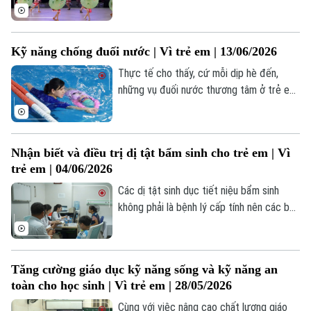
hội để trẻ trải nghiệm cuộc sống theo
Làng nghề
Y tế
Thể thao
nhiều cách khác nhau.
Đánh giá
Di tích
Dinh dưỡng
Kỹ năng chống đuối nước | Vì trẻ em | 13/06/2026
Bóng đá
Giải trí
Thực tế cho thấy, cứ mỗi dịp hè đến,
Tư vấn sức khỏe
Quần vợt
những vụ đuối nước thương tâm ở trẻ em
Tin tức
Đã phát sóng
lại gióng lên hồi chuông cảnh báo đối với
Golf
gia đình và toàn xã hội. Điều đáng nói,
Sao
nhiều trường hợp hoàn toàn có thể được
Nhận biết và điều trị dị tật bẩm sinh cho trẻ em | Vì
phòng tránh nếu trẻ được trang bị kiến
Điện ảnh
trẻ em | 04/06/2026
thức, kỹ năng an toàn trong môi trường
Thời trang
nước cũng như sự giám sát kịp thời của
Các dị tật sinh dục tiết niệu bẩm sinh
người lớn.
không phải là bệnh lý cấp tính nên các bậc
Âm nhạc
cha mẹ thường bỏ qua. Việc phát hiện và
điều trị muộn sẽ gây nhiều biến chứng và
hậu quả ảnh hưởng trực tiếp đến sức
Tăng cường giáo dục kỹ năng sống và kỹ năng an
khỏe và đời sống của trẻ.
toàn cho học sinh | Vì trẻ em | 28/05/2026
Cùng với việc nâng cao chất lượng giáo