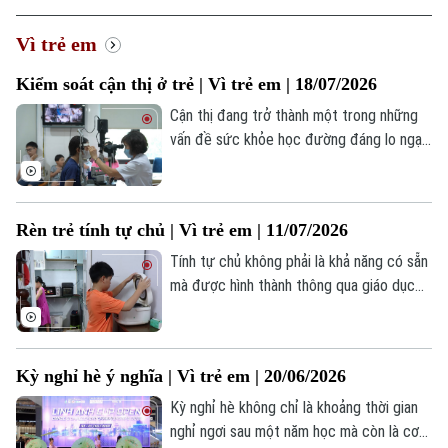
Hà Nội
Hà Nội
Vì trẻ em
Chính trị
Nhịp sống Hà Nội
Thế giới
Kiểm soát cận thị ở trẻ | Vì trẻ em | 18/07/2026
Xã hội
Người Hà Nội
Cận thị đang trở thành một trong những
Tin tức
Kinh tế
vấn đề sức khỏe học đường đáng lo ngại.
An ninh trật tự
Khoảnh khắc Hà Nội
Điều đáng nói là ngày càng nhiều trẻ
Quân sự
Tin tức
Nhà đất
được phát hiện cận thị từ rất sớm, thậm
Công nghệ
Ẩm thực
chí ngay từ bậc mầm non và tiểu học.
Hồ sơ
Cafe sáng
Rèn trẻ tính tự chủ | Vì trẻ em | 11/07/2026
Không chỉ ảnh hưởng đến việc học tập
Tin tức
Tàu và Xe
nếu không được theo dõi và kiểm soát
Tính tự chủ không phải là khả năng có sẵn
Người Việt 4 phương
Tài chính Ngân hàng
đúng cách, độ cận có thể tăng nhanh, kéo
mà được hình thành thông qua giáo dục
Đầu tư
Ô tô
Giáo dục
theo nguy cơ mắc nhiều bệnh lý về mắt
và trải nghiệm mỗi ngày. Tuy nhiên, không
Doanh nghiệp
khi trưởng thành.
Căn hộ
ít phụ huynh vẫn băn khoăn nên bắt đầu từ
Tàu
Tin tức
đâu để vừa giúp con tự lập, vừa tránh tạo
Văn hóa
Kỳ nghỉ hè ý nghĩa | Vì trẻ em | 20/06/2026
Đất đai
áp lực cho trẻ.
Xe máy
Tuyển sinh
Kỳ nghỉ hè không chỉ là khoảng thời gian
Tin tức
Sức khỏe
Kinh nghiệm
nghỉ ngơi sau một năm học mà còn là cơ
Thị trường
Hướng nghiệp