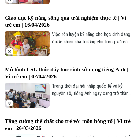
hình thành nền tảng tri thức và phát triển
Liên hệ đường dây nóng (bấm để gọi)
toàn diện cho thế hệ trẻ.
Tòa soạn
Tòa soạn
Giáo dục kỹ năng sống qua trải nghiệm thực tế | Vì
trẻ em | 16/04/2026
0865.116.699 (hotline)
0865.116.699
Việc rèn luyện kỹ năng cho học sinh đang
được nhiều nhà trường chú trọng với cách
tiếp cận linh hoạt và gần gũi hơn. Không
chỉ học kiến thức, học sinh còn được
tham gia các hoạt động thực hành, xử lý
Mô hình ESL thúc đẩy học sinh sử dụng tiếng Anh |
tình huống và tương tác thực tế. Những
Vì trẻ em | 02/04/2026
cách làm này đang mang lại nhiều chuyển
biến tích cực trong quá trình học tập của
Trong thời đại hội nhập quốc tế và kỷ
các em.
nguyên số, tiếng Anh ngày càng trở thành
ngôn ngữ thứ hai trong môi trường học
đường. Từ lớp học đến các hoạt động
ngoại khóa, học sinh có cơ hội tiếp cận và
Tăng cường thể chất cho trẻ với môn bóng rổ | Vì trẻ
sử dụng tiếng Anh một cách tự nhiên, sinh
em | 26/03/2026
động. Tiếng Anh đang trở thành công cụ